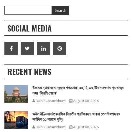
SOCIAL MEDIA
RECENT NEWS
উচ্চতম ন্যায়ালয়ত কেন্দ্ৰৰ শপতনামা, এছ চি, এছ টিৰ সংৰক্ষণত প্রযোজ্য
নহয় 'ক্রিমি লেয়াৰ'
Dainik Janambhumi
August 08, 2026
অইল ইণ্ডিয়াৰ ত্রৈমাসিক বিত্তীয় প্রতিবেদন, খাৰুৱা তেল উৎপাদনত
সর্বাধিক ১১ শতাংশ বৃদ্ধি
Dainik Janambhumi
August 08, 2026