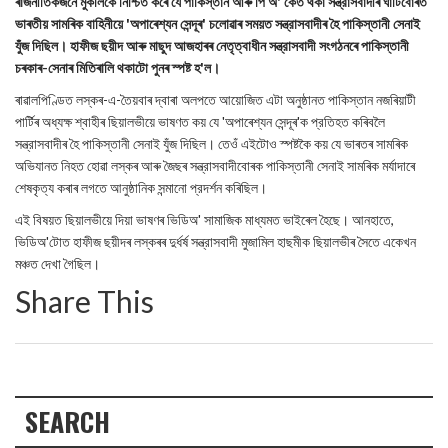
ৰাজনীতিকজনে মুকলিকৈ নিশ্চিত কৰে যে পাকিস্তান আৰু পি অ' কেত থকা সন্ত্রাসবাদীৰ ঘাটিবোৰত
ভাৰতীয় সামৰিক বাহিনীয়ে 'অপাৰেশ্যন সেন্দূৰ' চলোৱাৰ সময়ত সন্ত্রাসবাদীৰ হৈ পাকিস্তানী সেনাই
যুঁজ দিছিল। হাফীজ ছয়ীদ আৰু মাছুদ আজহাৰৰ নেতৃত্বাধীন সন্ত্রাসবাদী সংগঠনৰে পাকিস্তানী
চৰকাৰ-সেনাৰ মিতিৰালি থকাটো পুনৰ স্পষ্ট হ'ল।
ৰাৱালপিণ্ডিত লস্কৰ-এ-তৈয়বাৰ দ্বাৰা অলপতে আয়োজিত এটা অনুষ্ঠানত পাকিস্তান নজৰিয়াটী
পাৰ্টিৰ অধ্যক্ষ শ্বাহীৰ ছিয়ালভীয়ে ভাষণত কয় যে 'অপাৰেশ্যন সেন্দূৰ'ক প্রতিহত কৰিবলৈ
সন্ত্রাসবাদীৰ হৈ পাকিস্তানী সেনাই যুঁজ দিছিল। তেওঁ এইটোও স্পষ্টকৈ কয় যে ভাৰতৰ সামৰিক
অভিযানত নিহত হোৱা লস্কৰ আৰু জৈছৰ সন্ত্রাসবাদীবোৰক পাকিস্তানী সেনাই সামৰিক মৰ্যাদাৰে
শেষকৃত্য কৰাৰ লগতে আনুষ্ঠানিক সন্মানো প্রদর্শন কৰিছিল।
এই বিষয়ত ছিয়ালভীয়ে দিয়া ভাষণৰ ভিডিঅ' সামাজিক মাধ্যমত ভাইৰেল হৈছে। আনহাতে,
ভিডিঅ'টোত হাফীজ ছয়ীদৰ লস্কৰৰ দুৰ্ধৰ্ষ সন্ত্রাসবাদী মুজামিল হাছমীক ছিয়ালভীৰ সৈতে একেখন
মঞ্চত দেখা গৈছিল।
Share This
SEARCH