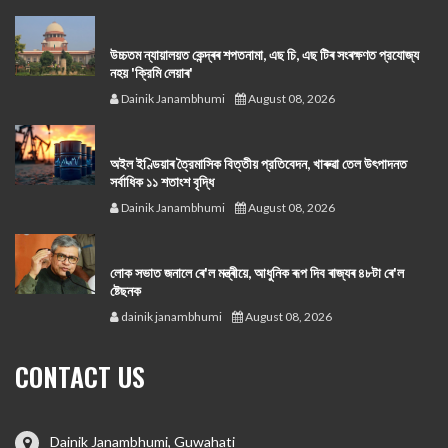
উচ্চতম ন্যায়ালয়ত কেন্দ্ৰৰ শপতনামা, এছ চি, এছ টিৰ সংৰক্ষণত প্রযোজ্য
নহয় 'ক্রিমি লেয়াৰ'
Dainik Janambhumi
August 08, 2026
অইল ইণ্ডিয়াৰ ত্রৈমাসিক বিত্তীয় প্রতিবেদন, খাৰুৱা তেল উৎপাদনত
সর্বাধিক ১১ শতাংশ বৃদ্ধি
Dainik Janambhumi
August 08, 2026
লোক সভাত জনালে ৰে'ল মন্ত্ৰীয়ে, আধুনিক ৰূপ দিব ৰাজ্যৰ ৪৮টা ৰে'ল
ষ্টেছনক
dainik janambhumi
August 08, 2026
CONTACT US
Dainik Janambhumi, Guwahati