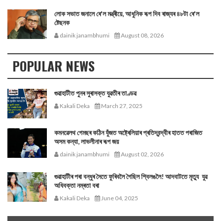
লোক সভাত জনালে ৰে'ল মন্ত্ৰীয়ে, আধুনিক ৰূপ দিব ৰাজ্যৰ ৪৮টা ৰে'ল
ষ্টেছনক
dainik janambhumi
August 08, 2026
POPULAR NEWS
গুৱাহাটীত পুনৰ সুৰাসক্ত যুৱতীৰ তাণ্ডৱ
Kakali Deka
March 27, 2025
কমনৱেলথ গেমছৰ কঠিন যুঁজত অষ্ট্ৰেলিয়াৰ প্ৰতিদ্বন্দ্বীৰ হাতত পৰাজিত
অসম কন্যা, লাভলীনাৰ ৰূপ জয়
dainik janambhumi
August 02, 2026
গুৱাহাটীৰ পৰা বন্ধুৰ সৈতে ফুৰিবলৈ গৈছিল শ্বিলঙলৈ! আদবাটতে মৃত্যু যুৱ
অধিবক্তা নম্ৰতা বৰা
Kakali Deka
June 04, 2025