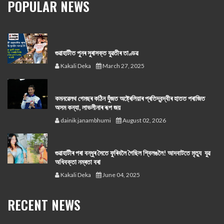
POPULAR NEWS
গুৱাহাটীত পুনৰ সুৰাসক্ত যুৱতীৰ তাণ্ডৱ
Kakali Deka
March 27, 2025
কমনৱেলথ গেমছৰ কঠিন যুঁজত অষ্ট্ৰেলিয়াৰ প্ৰতিদ্বন্দ্বীৰ হাতত পৰাজিত
অসম কন্যা, লাভলীনাৰ ৰূপ জয়
dainik janambhumi
August 02, 2026
গুৱাহাটীৰ পৰা বন্ধুৰ সৈতে ফুৰিবলৈ গৈছিল শ্বিলঙলৈ! আদবাটতে মৃত্যু যুৱ
অধিবক্তা নম্ৰতা বৰা
Kakali Deka
June 04, 2025
RECENT NEWS