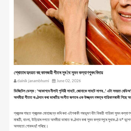
শ্ৰোতাৰ হৃদয়ত বহু কালজয়ী গীতৰ সুৰ থৈ সুমন কল্যাণপুৰৰ বিদায়
dainik janambhumi
June 02, 2026
ডিজিটেল ডেস্ক : 'আকাশৰে নীলাই পৃথিৱী সাবটে, জোনাকে সাবটে সাগৰ...' এটা সময়ত ৰেডিঅ
অসমীয়া গীতত কণ্ঠদান কৰা ভাৰতীয় সংগীত জগতৰ এক উজ্জ্বল নক্ষত্ৰ গায়িকাগৰাকী পিছে অস
প্ৰজন্মৰ পাছত প্ৰজন্মক মোহাচ্ছন্ন কৰি ৰখা এইগৰাকী পদ্মভূষণ বঁটা বিজয়ী গায়িকা সুমন কল্
মাৰাঠী, বাংলা, উড়িয়াৰ লগতে অসমীয়া ভাষাত কণ্ঠদান কৰা সুমন কল্যাণপুৰে সুধাকণ্ঠ ড° ভূ
অসমতো শোকৰ ছাঁ পৰিছে।