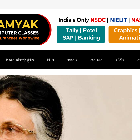
বিজ্ঞান আৰু প্ৰযুক্তি
বিশ্ব
ব্যৱসায়
মনোৰঞ্জন
ৰাষ্ট্ৰীয়
সম