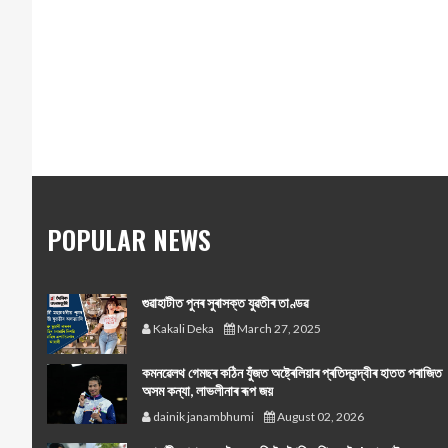
POPULAR NEWS
গুৱাহাটীত পুনৰ সুৰাসক্ত যুৱতীৰ তাণ্ডৱ
Kakali Deka
March 27, 2025
কমনৱেলথ গেমছৰ কঠিন যুঁজত অষ্ট্ৰেলিয়াৰ প্ৰতিদ্বন্দ্বীৰ হাতত পৰাজিত
অসম কন্যা, লাভলীনাৰ ৰূপ জয়
dainik janambhumi
August 02, 2026