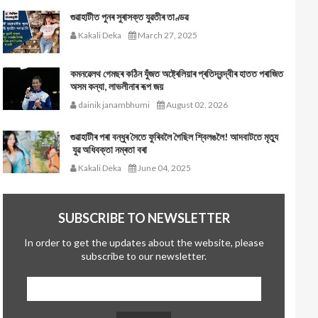
গুৱাহাটীত পুনৰ সুৰাসক্ত যুৱতীৰ তাণ্ডৱ
Kakali Deka
March 27, 2025
কমনৱেলথ গেমছৰ কঠিন যুঁজত অষ্ট্ৰেলিয়াৰ প্ৰতিদ্বন্দ্বীৰ হাতত পৰাজিত
অসম কন্যা, লাভলীনাৰ ৰূপ জয়
dainik janambhumi
August 02, 2026
গুৱাহাটীৰ পৰা বন্ধুৰ সৈতে ফুৰিবলৈ গৈছিল শ্বিলঙলৈ! আদবাটতে মৃত্যু
যুৱ অধিবক্তা নম্ৰতা বৰা
Kakali Deka
June 04, 2025
SUBSCRIBE TO NEWSLETTER
In order to get the updates about the website, please
subscribe to our newsletter.