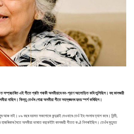
'ত সম্প্ৰচাৰিত এই গীতে প্ৰতি গৰাকী অসমীয়াৰে মন-প্রাণ আলোড়িত কৰি তুলিছিল। বহু কালজয়ী
মীয়া নাছিল। কিন্তু তেওঁৰ গোৱা অসমীয়া গীতে সহস্ৰজনৰ হৃদয় স্পর্শ কৰিছিল।
যাণপুৰ আৰু নাই। ৮৯ বছৰ বয়সত সকলোকে কন্দুৱাই দেওবাৰে তেওঁ ইহ-সংসাৰ ত্যাগ কৰে। হিন্দী,
পেন হাজৰিকাৰ সৈতে অসমীয়া ভাষাত বহুকেইটা কালজয়ী গীতত কণ্ঠ নিগৰাইছিল। তেওঁৰ মৃত্যুত