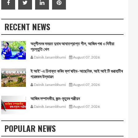
RECENT NEWS
অনুশীলনৰ সময়ত দুবাৰ আঘাতপ্রাপ্ত গীল, আজিৰ পৰা ৩ দিনীয়া
প্রস্তুতি খেল
Dainik Janambhumi
August 07, 2026
ই আই'-এ চিনাক্ত কৰিব ফ্ল'ৰাইড-আছেনিক, আই আই টি গুৱাহাটীৰ
গৱেষকৰ উদ্ভাৱন
Dainik Janambhumi
August 07, 2026
আজিৰ সম্পাদকীয়, জন্ম-মৃত্যুৰ পঞ্জীয়ন
Dainik Janambhumi
August 07, 2026
POPULAR NEWS