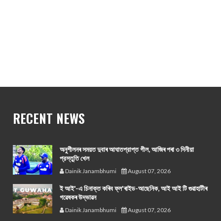
RECENT NEWS
অনুশীলনৰ সময়ত দুবাৰ আঘাতপ্রাপ্ত গীল, আজিৰ পৰা ৩ দিনীয়া
প্রস্তুতি খেল
Dainik Janambhumi
August 07, 2026
ই আই'-এ চিনাক্ত কৰিব ফ্ল'ৰাইড-আছেনিক, আই আই টি গুৱাহাটীৰ
গৱেষকৰ উদ্ভাৱন
Dainik Janambhumi
August 07, 2026