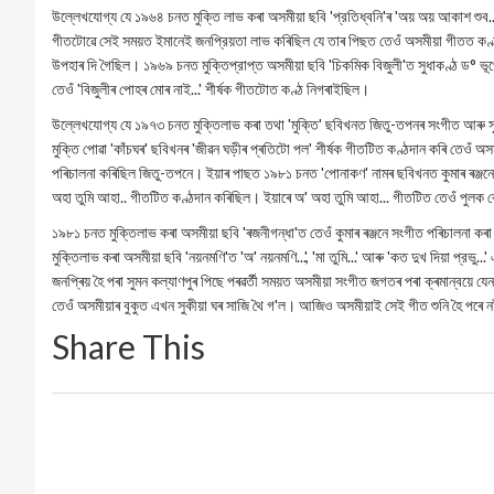
উল্লেখযোগ্য যে ১৯৬৪ চনত মুক্তি লাভ কৰা অসমীয়া ছবি 'প্রতিধ্বনি'ৰ 'অয় অয় আকাশ শুব...'
গীতটোৱে সেই সময়ত ইমানেই জনপ্রিয়তা লাভ কৰিছিল যে তাৰ পিছত তেওঁ অসমীয়া গীতত কণ্ঠ
উপহাৰ দি গৈছিল। ১৯৬৯ চনত মুক্তিপ্রাপ্ত অসমীয়া ছবি 'চিকমিক বিজুলী'ত সুধাকণ্ঠ ড° ভূপ
তেওঁ 'বিজুলীৰ পোহৰ মোৰ নাই...' শীর্ষক গীতটোত কণ্ঠ নিগৰাইছিল।
উল্লেখযোগ্য যে ১৯৭৩ চনত মুক্তিলাভ কৰা তথা 'মুক্তি' ছবিখনত জিতু-তপনৰ সংগীত আৰু সুৰ দ
মুক্তি পোৱা 'কাঁচঘৰ' ছবিখনৰ 'জীৱন ঘড়ীৰ প্ৰতিটো পল' শীর্ষক গীতটিত কণ্ঠদান কৰি তেও
পৰিচালনা কৰিছিল জিতু-তপনে। ইয়াৰ পাছত ১৯৮১ চনত 'পোনাকণ' নামৰ ছবিখনত কুমাৰ ৰঞ্জনে সুৰ 
অহা তুমি আহা.. গীতটিত কণ্ঠদান কৰিছিল। ইয়াৰে অ' অহা তুমি আহা... গীতটিত তেওঁ পুলক ব
১৯৮১ চনত মুক্তিলাভ কৰা অসমীয়া ছবি 'ৰজনীগন্ধা'ত তেওঁ কুমাৰ ৰঞ্জনে সংগীত পৰিচালনা কৰা '
মুক্তিলাভ কৰা অসমীয়া ছবি 'নয়নমণি'ত 'অ' নয়নমণি...', 'মা তুমি...' আৰু 'কত দুখ দিয়া প্র
জনপ্ৰিয় হৈ পৰা সুমন কল্যাণপুৰ পিছে পৰৱৰ্তী সময়ত অসমীয়া সংগীত জগতৰ পৰা ক্ৰমান্বয়ে 
তেওঁ অসমীয়াৰ বুকুত এখন সুকীয়া ঘৰ সাজি থৈ গ'ল। আজিও অসমীয়াই সেই গীত শুনি হৈ পৰে ন
Share This