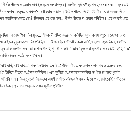
 শীর্ষক গীতত কণ্ঠদান কৰিছিল সুমন কল্যাণপুৰে। সংগীত সূর্য ড° ভূপেন হাজৰিকাৰ কথা, সুৰৰ এই
দান কৰাৰ ক্ষেত্ৰত থমকি ৰ'ব লগা হোৱা নাছিল। ইটোৰ পাছত সিটো হিট গীত তেওঁ অসমবাসীক
েন হাজৰিকাৰ সৈতে তেওঁ 'মিলনৰে এই শুভ ক্ষণ...' শীর্ষক গীতত কণ্ঠদান কৰিছিল। এইখন ছবিখতে
িয়া 'সত্যম শিৱম চিৰ সুন্দৰ...' শীর্ষক গীতটিত কণ্ঠদান কৰিছিল সুমন কল্যাণপুৰে। ১৯৭৫ চনত
ঁ অসমৰ ৰাইজৰ বুকুৰ আপোন হৈ পৰিছিল। এই জনপ্রিয় গীতটিৰ কথা আছিল ভূপেন হাজৰিকাৰ, সংগীত
আৰু সংগীত কৰা 'আকাশৰে নীলাই পৃথিৱী সাবটে...' আৰু 'ফুল ভৰা ফুলনীৰ কি যে মিঠা হাঁহি...' অ'
েনাৰ্জীৰ সৈতে কণ্ঠ নিগৰাইছিল।
বাই যাওঁ, বাই যাওঁ...' আৰু 'সেইদিনা তৰালী...' শীর্ষক গীতত কণ্ঠদান কৰাৰ পাছত ১৯৮৪ চনত
ভু...' এই তিনিটা গীতত কণ্ঠদান কৰিছিল। এক সুকীয়া কণ্ঠদানেৰে অসমীয়া সংগীত জগতত খুবেই
যেন আঁতৰি গ'ল। কিন্তু তেওঁ যিকেইটা অসমীয়া গীত ৰাইজক উপহাৰ দি থৈ গ'ল, সেইকেইটা গীতেই
ষ্টালজিক। ডুব যায় অনুভৱৰ এখন সুকীয়া পৃথিৱীত।