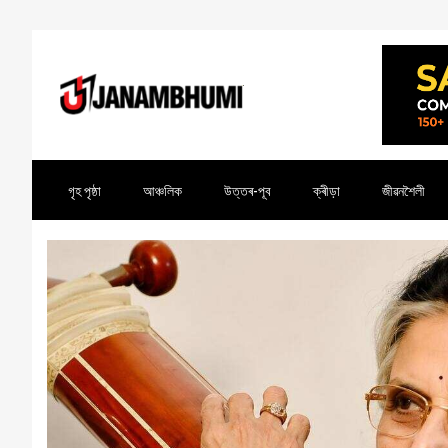
গৃহ পৃষ্ঠা
আঞ্চলিক
উত্তৰ-পূব
ক্ৰীড়া
জীৱনশৈলী