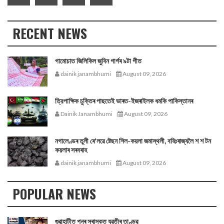
RECENT NEWS
গামোচাত জিলিকিল জুবিন গাৰ্গৰ ৯টা গীত
dainik janambhumi
August 09, 2026
ত্রিপাক্ষিক চুক্তিৰ পাছতেই ভাৰত-ইজৰাইলক ধমকি পাকিস্তানৰ
Dainik Janambhumi
August 09, 2026
নগালেণ্ডৰ তুলী ৰে'লৱে ষ্টেছন শিল-কয়লা জমাস্থলী, বহিঃৰাজ্যলৈ শ শ টন
কয়লাৰ সৰবৰাহ
dainik janambhumi
August 09, 2026
POPULAR NEWS
গুৱাহাটীত পুনৰ সুৰাসক্ত যুৱতীৰ তাণ্ডৱ