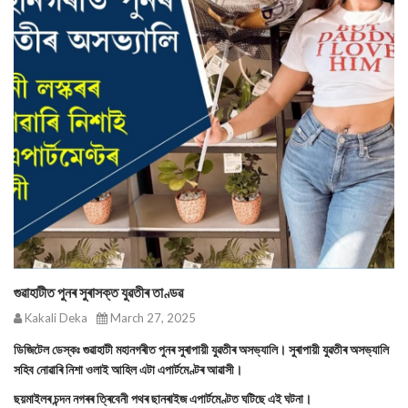
গুৱাহাটীত পুনৰ সুৰাসক্ত যুৱতীৰ তাণ্ডৱ
Kakali Deka
March 27, 2025
ডিজিটেল ডেস্কঃ গুৱাহাটী মহানগৰীত পুনৰ সুৰাপায়ী যুৱতীৰ অসভ্যালি। সুৰাপায়ী যুৱতীৰ অসভ্যালি
সহিব নোৱাৰি নিশা ওলাই আহিল এটা এপাৰ্টমেণ্টৰ আৱাসী।
ছয়মাইলৰ চন্দন নগৰৰ ত্ৰিবেনী পথৰ ছানৰাইজ এপাৰ্টমেণ্টত ঘটিছে এই ঘটনা।