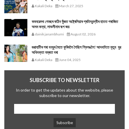
Kakali Deka
March 27, 2025
কমনৱেলথ গেমছৰ কঠিন যুঁজত অষ্ট্ৰেলিয়াৰ প্ৰতিদ্বন্দ্বীৰ হাতত পৰাজিত
অসম কন্যা, লাভলীনাৰ ৰূপ জয়
dainik janambhumi
August 02, 2026
গুৱাহাটীৰ পৰা বন্ধুৰ সৈতে ফুৰিবলৈ গৈছিল শ্বিলঙলৈ! আদবাটতে মৃত্যু যুৱ
অধিবক্তা নম্ৰতা বৰা
Kakali Deka
June 04, 2025
SUBSCRIBE TO NEWSLETTER
In order to get the updates about the website, please
subscribe to our newsletter.