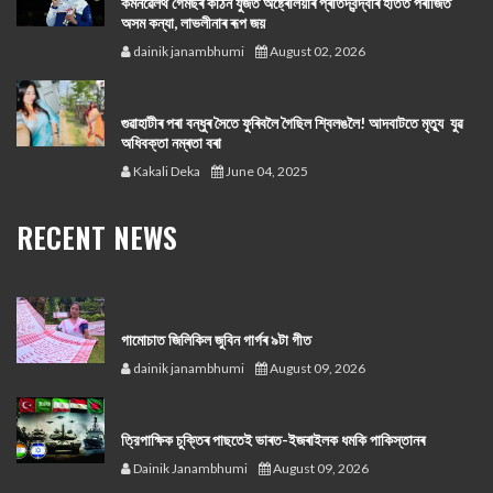
কমনৱেলথ গেমছৰ কঠিন যুঁজত অষ্ট্ৰেলিয়াৰ প্ৰতিদ্বন্দ্বীৰ হাতত পৰাজিত
অসম কন্যা, লাভলীনাৰ ৰূপ জয়
dainik janambhumi
August 02, 2026
গুৱাহাটীৰ পৰা বন্ধুৰ সৈতে ফুৰিবলৈ গৈছিল শ্বিলঙলৈ! আদবাটতে মৃত্যু যুৱ
অধিবক্তা নম্ৰতা বৰা
Kakali Deka
June 04, 2025
RECENT NEWS
গামোচাত জিলিকিল জুবিন গাৰ্গৰ ৯টা গীত
dainik janambhumi
August 09, 2026
ত্রিপাক্ষিক চুক্তিৰ পাছতেই ভাৰত-ইজৰাইলক ধমকি পাকিস্তানৰ
Dainik Janambhumi
August 09, 2026