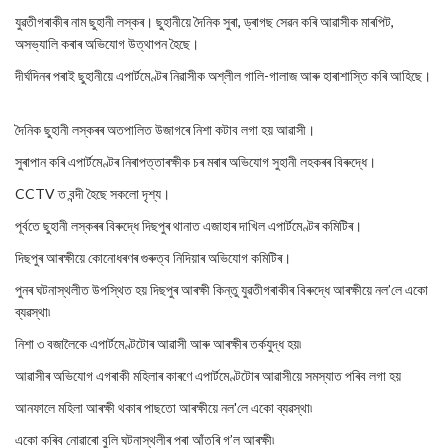
যুৱতীগৰাকীৰ নাম ছুহানী লস্কৰ। ছুহানীয়ে দৈনিক সুৰা, ড্ৰাগছ সেৱন কৰি আৱাসীক মাৰপিট,
অসভ্যালি কৰাৰ অভিযোগ উত্থাপন হৈছে।
দীৰ্ঘদিনৰ পৰাই ছুহানীয়ে এপাৰ্টমেণ্টৰ নিৱাসীক অশ্লীল গালি-গালাজ আৰু হাৰাশাস্তি কৰি আহিছে।
দৈনিক ছুহানী লস্কৰৰ অতপালিত উজাগৰে নিশা কটাব লগা হয় আৱাসী।
সুৰাপান কৰি এপাৰ্টমেণ্টৰ নিৰাপত্তাৰক্ষীক চৰ মৰাৰ অভিযোগ সুহানী লহকৰৰ বিৰুদ্ধে।
CCTV ত বন্দী হৈছে সকলো দৃশ্য।
পূৰ্বতে ছুহানী লস্কৰৰ বিৰুদ্ধে দিছপুৰ থানাত এজাহাৰ দাখিল এপাৰ্টমেণ্টৰ কমিটিৰ।
দিছপুৰ আৰক্ষীয়ে কোনোধৰণৰ গুৰুত্ব নিদিয়াৰ অভিযোগ কমিটিৰ।
পুনৰ ঘটনাস্থলীত উপস্থিত হয় দিছপুৰ আৰক্ষী কিন্তু যুৱতীগৰাকীৰ বিৰুদ্ধে আৰক্ষীয়ে নল’লে একো
ব্যৱস্থা৷
নিশা ৩ বজালৈকে এপাৰ্টমেণ্টটোৰ আৱাসী আৰু আৰক্ষীৰ তৰ্কযুদ্ধ হয়৷
আৱাসীৰ অভিযোগ এগৰাকী মহিলাৰ কাৰণে এপাৰ্টমেণ্টটোৰ আৱাসীয়ে সমস্যাত পৰিব লগা হয়
আনফালে মহিলা আৰক্ষী থকাৰ পাছতো আৰক্ষীয়ে নল'লে একো ব্যৱস্থা৷
একো কৰিব নোৱাৰো বুলি ঘটনাস্থলীৰ পৰা আঁতৰি গ’ল আৰক্ষী৷