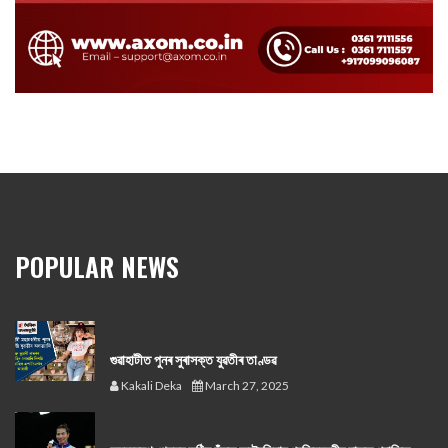
POPULAR NEWS
গুৱাহাটীত পুনৰ সুৰাসক্ত যুৱতীৰ তাণ্ডৱ
Kakali Deka
March 27, 2025