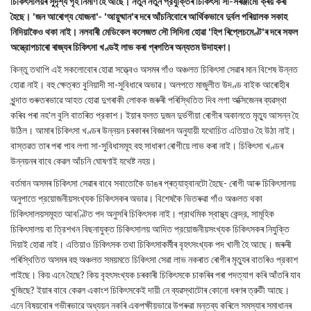
চিকিৎসালয়ৰ সুদৃশ্য গৃহ নির্মাণ হৈ আছে। নতুন নতুন প্রযুক্তিৰ চিকিৎসা সা-সৰঞ্জামো ক্ৰয় কৰা
হৈছে। 'জন আৰোগ্য যোজনা'- 'আয়ুষ্মান'ৰ দৰে আঁচনিবোৰে আর্থিকভাবে দুর্বল পৰিয়ালক সকাহ
নিদিয়াকৈও থকা নাই। নলবাৰী মেডিকেল কলেজত সৌ সিদিনা হোৱা 'হিপ ৰিপ্লেচমেণ্ট'ৰ দৰে সফল
অস্ত্রোপচাৰো ৰাজ্যৰ চিকিৎসা খণ্ডই লাভ কৰা প্ৰগতিৰ অন্যতম উদাহৰণ।
কিন্তু তথাপি এই সকলোবোৰ হোৱা সত্ত্বেও অসমৰ গাঁও অঞ্চলত চিকিৎসা সেৱাৰ মান বিশেষ উন্নত
হোৱা নাই। বহু ক্ষেত্ৰত বুনিয়াদী সা-সুবিধাৰে অভাৱ। অলপতে মাজুলীত উদণ্ড বাইক আৰোহীৰ
খুন্দাত গুৰুতৰভাৱে আহত হোৱা দুগৰাকী লোকক জৰুৰী পৰিস্থিতিত দিব লগা অক্সিজেনৰ ব্যৱস্থা
কৰিব পৰা নহ'ল বুলি বাতৰিত প্রকাশ। ইয়াৰ ফলত দুজন দুৰ্ভগীয়া ৰোগীৰ অকালতে মৃত্যু আসন্ন হৈ
উঠিল। আমাৰ চিকিৎসা খণ্ডৰ উন্নয়ন চৰকাৰৰ বিজ্ঞাপন অনুযায়ী যথোচিত এতিয়াও হৈ উঠা নাই।
বাস্তৱত তাৰ পৰা পাব লগা সা-সুবিধাসমূহ বহু সাধাৰণ ৰোগীয়ে লাভ কৰা নাই। চিকিৎসা খণ্ডৰ
উন্নয়নৰ বাবে কেৱল আঁচনি ঘোষণাই যথেষ্ট নহয়।
বৰ্তমান অসমৰ চিকিৎসা সেৱাৰ বাবে সবাতোকৈ ডাঙৰ প্ৰত্যাহ্বানটো হৈছে- ৰোগী আৰু চিকিৎসালয়
অনুপাতে প্রয়োজনীয়সংখ্যক চিকিৎসকৰ অভাৱ। বিশেষকৈ ভিতৰুৱা গাঁও অঞ্চলত থকা
চিকিৎসালয়সমূহত আবণ্টিত পদ অনুসৰি চিকিৎসক নাই। প্রাথমিক স্বাস্থ্য কেন্দ্র, সামূহিক
চিকিৎসালয় বা ত্রিশখন বিছনাযুক্ত চিকিৎসালয় আদিত প্রয়োজনীয়সংখ্যক চিকিৎসকৰ নিযুক্তি
দিয়াই হোৱা নাই। এতিয়াও চিকিৎসক তথা চিকিৎসাকর্মীৰ বৃহৎসংখ্যক পদ খালী হৈ আছে। জৰুৰী
পৰিস্থিতিত অসমৰ বহু অঞ্চলত সময়মতে চিকিৎসা সেৱা লাভ নকৰাত ৰোগীৰ মৃত্যুৰ বাতৰিও প্রকাশ
পাইছে। কিয় এনে হৈছে? কিয় বৃহৎসংখ্যক চৰকাৰী চিকিৎসকে চাকৰিৰ পৰা পদত্যাগ কৰি আঁতৰি যাব
খুজিছে? ইয়াৰ বাবে কেৱল একাংশ চিকিৎসকেই দায়ী নে ব্যৱস্থাটোৰ কোনো ধৰণৰ ত্রুটী আছে।
এনে বিষয়বোৰ গভীৰভাৱে অধ্যয়ন নকৰি একপক্ষীয়ভাৱে উপৰুৱা মন্তব্য কৰিলে সমস্যাৰ সমাধানৰ