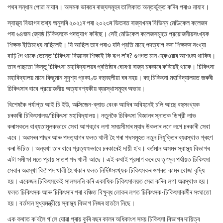
পথৰ সন্ধান পোৱা নাযাব। অসমক ভাৰতৰ ৰাজ্যসমূহৰ তালিকাত অন্তর্ভুক্ত কৰিব পৰাও নাযাব।
স্বাস্থ্য বিভাগৰ তথ্য অনুসৰি ২০২১ৰ পৰা ২০২৩ৰ ভিতৰত ৰাজ্যখনৰ বিভিন্ন মেডিকেল কলেজৰ
পৰা ৬৪জন জ্যেষ্ঠ চিকিৎসকে পদত্যাগ কৰিছে। সেই মেডিকেল কলেজসমূহত প্রয়োজনীয়সংখ্যক
শিক্ষক ইতিমধ্যে নাছিলেই। যি আছিল তাৰ পৰাও যদি প্রতি মাহে পদত্যাগ কৰা শিক্ষকৰ সংখ্যা
বাঢ়ি গৈ থাকে তেন্তে চিকিৎসা বিজ্ঞানৰ শিক্ষাই কি ৰূপ ল'ব? গুণগত মান হেৰুওৱাৰ আশংকা থাকিব।
তাৰ পাছতো কিন্তু চিকিৎসা মহাবিদ্যালয়ৰ প্ৰতিষ্ঠাৰ ঘোষণা ৰাজ্য চৰকাৰে কৰিয়েই থাকে। চিকিৎসা
মহাবিদ্যালয় মানে কিছুমান সুদৃশ্য প্রকাণ্ড বহুমহলীয়া ঘৰ নহয়। বহু চিকিৎসা মহাবিদ্যালয়ত জৰুৰী
চিকিৎসাৰ বাবে প্রয়োজনীয় অত্যাবশ্যকীয় ব্যৱস্থাসমূহৰ অভাৱ।
বিশেষকৈ পর্যাপ্ত আই চি ইউ, অক্সিজেন-ব্লাড বেংক আদিৰ অবিহনেই চলি আছে বহুসংখ্যক
চৰকাৰী চিকিৎসালয়/চিকিৎসা মহাবিদ্যালয়। নতুনকৈ চিকিৎসা বিজ্ঞানৰ স্নাতক ডিগ্রী লাভ
কৰাসকলে বাধ্যতামূলকভাবে সেবা আগবঢ়াব লগা সময়সীমাৰ ম্যাদ উকলাৰ লগে লগে চৰকাৰী সেবা
এবে। অৱসৰৰ পাছৰ আৰু পদত্যাগৰ ফলত খালী হৈ পৰা পদসমূহত নতুন নিযুক্তিৰ ব্যৱস্থাও গ্ৰহণ
কৰা উচিত। অন্যথা তাৰ বাবে প্রত্যক্ষভাবে চৰকাৰেই দায়ী হ'ব। বৰ্তমান অসমৰ স্বাস্থ্য বিভাগৰ
এটা সমীক্ষা মতে প্রায় সাতশ পদ খালী আছে। এই কথাই প্রমাণ কৰে যে তৃণমূল পর্যায়ত চিকিৎসা
সেবাৰ অৱস্থা কি? পদ খালী হৈ থকাৰ ফলত নির্দিষ্টসংখ্যক চিকিৎসকৰ ওপৰত কামৰ বোজা বৃদ্ধি
হয়। একেজন চিকিৎসকেই সালসলনি কৰি একাধিক চিকিৎসালয়ত সেৱা কৰিব লগা অৱস্থাও হয়।
ফলত চিকিৎসক আৰু চিকিৎসাৰ পৰা বঞ্চিত বিক্ষুব্ধ লোকৰ লগত চিকিৎসক-চিকিৎসাকর্মীৰ সংঘাতো
হয়। বর্তমান মুখ্যমন্ত্রীয়ে স্বাস্থ্য বিভাগ নিজৰ হাতলৈ নিছে।
এক কথাত ক'বলৈ গ'লে যোৱা প্ৰায় কুৰি বছৰ কালৰ অধিকাংশ সময় চিকিৎসা বিভাগৰ দায়িত্ব