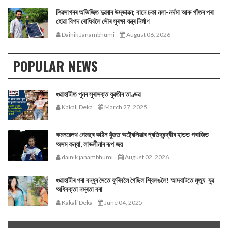
শিৱসাগৰৰ অভিজিত দুৱৰাৰ উদ্ভাৱন; বানে ঢকা নলা-নৰ্দমা আৰু গাঁতৰ পৰা
হোৱা বিপদ ৰোধিবলৈ সৌৰ সুৰক্ষা যন্ত্ৰ নিৰ্মাণ
Dainik Janambhumi
August 06, 2026
POPULAR NEWS
গুৱাহাটীত পুনৰ সুৰাসক্ত যুৱতীৰ তাণ্ডৱ
Kakali Deka
March 27, 2025
কমনৱেলথ গেমছৰ কঠিন যুঁজত অষ্ট্ৰেলিয়াৰ প্ৰতিদ্বন্দ্বীৰ হাতত পৰাজিত
অসম কন্যা, লাভলীনাৰ ৰূপ জয়
dainik janambhumi
August 02, 2026
গুৱাহাটীৰ পৰা বন্ধুৰ সৈতে ফুৰিবলৈ গৈছিল শ্বিলঙলৈ! আদবাটতে মৃত্যু যুৱ
অধিবক্তা নম্ৰতা বৰা
Kakali Deka
June 04, 2025