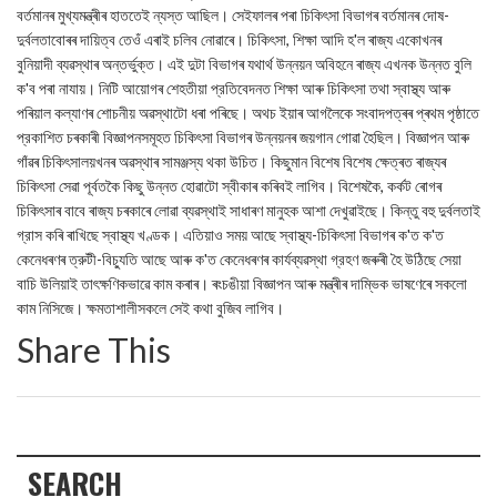
বৰ্তমানৰ মুখ্যমন্ত্ৰীৰ হাততেই ন্যস্ত আছিল। সেইফালৰ পৰা চিকিৎসা বিভাগৰ বৰ্তমানৰ দোষ-
দুৰ্বলতাবোৰৰ দায়িত্ব তেওঁ এৰাই চলিব নোৱাৰে। চিকিৎসা, শিক্ষা আদি হ'ল ৰাজ্য একোখনৰ
বুনিয়াদী ব্যৱস্থাৰ অন্তৰ্ভুক্ত। এই দুটা বিভাগৰ যথার্থ উন্নয়ন অবিহনে ৰাজ্য এখনক উন্নত বুলি
ক'ব পৰা নাযায়। নিটি আয়োগৰ শেহতীয়া প্রতিবেদনত শিক্ষা আৰু চিকিৎসা তথা স্বাস্থ্য আৰু
পৰিয়াল কল্যাণৰ শোচনীয় অৱস্থাটো ধৰা পৰিছে। অথচ ইয়াৰ আগলৈকে সংবাদপত্ৰৰ প্ৰথম পৃষ্ঠাতে
প্রকাশিত চৰকাৰী বিজ্ঞাপনসমূহত চিকিৎসা বিভাগৰ উন্নয়নৰ জয়গান গোৱা হৈছিল। বিজ্ঞাপন আৰু
গাঁৱৰ চিকিৎসালয়খনৰ অৱস্থাৰ সামঞ্জস্য থকা উচিত। কিছুমান বিশেষ বিশেষ ক্ষেত্ৰত ৰাজ্যৰ
চিকিৎসা সেৱা পূৰ্বতকৈ কিছু উন্নত হোৱাটো স্বীকাৰ কৰিবই লাগিব। বিশেষকৈ, কৰ্কট ৰোগৰ
চিকিৎসাৰ বাবে ৰাজ্য চৰকাৰে লোৱা ব্যৱস্থাই সাধাৰণ মানুহক আশা দেখুৱাইছে। কিন্তু বহু দুৰ্বলতাই
গ্রাস কৰি ৰাখিছে স্বাস্থ্য খণ্ডক। এতিয়াও সময় আছে স্বাস্থ্য-চিকিৎসা বিভাগৰ ক'ত ক'ত
কেনেধৰণৰ ত্রুটী-বিচ্যুতি আছে আৰু ক'ত কেনেধৰণৰ কাৰ্যব্যৱস্থা গ্রহণ জৰুৰী হৈ উঠিছে সেয়া
বাচি উলিয়াই তাৎক্ষণিকভাৱে কাম কৰাৰ। ৰংচঙীয়া বিজ্ঞাপন আৰু মন্ত্ৰীৰ দাম্ভিক ভাষণেৰে সকলো
কাম নিসিজে। ক্ষমতাশালীসকলে সেই কথা বুজিব লাগিব।
Share This
SEARCH