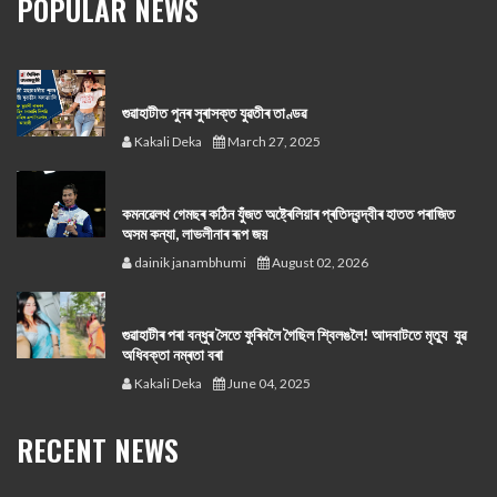
POPULAR NEWS
গুৱাহাটীত পুনৰ সুৰাসক্ত যুৱতীৰ তাণ্ডৱ
Kakali Deka
March 27, 2025
কমনৱেলথ গেমছৰ কঠিন যুঁজত অষ্ট্ৰেলিয়াৰ প্ৰতিদ্বন্দ্বীৰ হাতত পৰাজিত
অসম কন্যা, লাভলীনাৰ ৰূপ জয়
dainik janambhumi
August 02, 2026
গুৱাহাটীৰ পৰা বন্ধুৰ সৈতে ফুৰিবলৈ গৈছিল শ্বিলঙলৈ! আদবাটতে মৃত্যু যুৱ
অধিবক্তা নম্ৰতা বৰা
Kakali Deka
June 04, 2025
RECENT NEWS