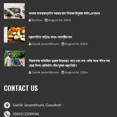
অসমৰ বানাক্ৰান্তালৈ সহায়ৰ হাত বিহাৰৰ ৰিপুৰাজ ফাউণ্ডেশ্যনৰ
Rashmi
August 06, 2026
দ্রুতগতিত বাঢ়িছে খাদ্য-সামগ্ৰীৰ দাম
Dainik Janambhumi
August 06, 2026
শিৱসাগৰৰ অভিজিত দুৱৰাৰ উদ্ভাৱন; বানে ঢকা নলা-নৰ্দমা আৰু গাঁতৰ পৰা
হোৱা বিপদ ৰোধিবলৈ সৌৰ সুৰক্ষা যন্ত্ৰ নিৰ্মাণ
Dainik Janambhumi
August 06, 2026
CONTACT US
Dainik Janambhumi, Guwahati
(0361) 2200966