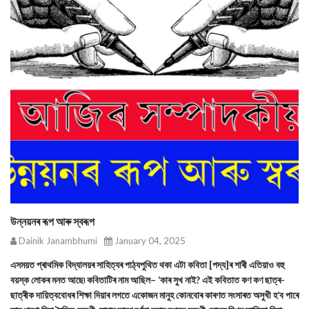
উন্নয়নৰ ৰূপ আৰু স্বৰূপ
Dainik Janambhumi
January 04, 2025
এসময়ত প্ৰাথমিক বিদ্যালয়ৰ সাহিত্যৰ পাঠ্যপুথিত থকা এটা কবিতা [পদ্য]ৰ শাৰী এতিয়াও বহু
বয়স্ক লোকৰ মনত আছে৷ কবিতাটিৰ নাম আছিল– ‘কাৰ সুখ নাই? এই কবিতাত কণ কণ ছাত্ৰ-
ছাত্ৰীক দায়িত্ববোধৰ শিক্ষা দিয়াৰ লগতে একোজন মানুহ কোনবোৰ কাৰণত সংসাৰত অসুখী হ’ব পাৰে