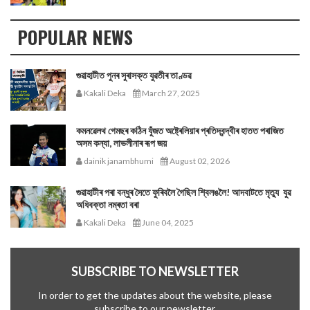
POPULAR NEWS
গুৱাহাটীত পুনৰ সুৰাসক্ত যুৱতীৰ তাণ্ডৱ
Kakali Deka
March 27, 2025
কমনৱেলথ গেমছৰ কঠিন যুঁজত অষ্ট্ৰেলিয়াৰ প্ৰতিদ্বন্দ্বীৰ হাতত পৰাজিত
অসম কন্যা, লাভলীনাৰ ৰূপ জয়
dainik janambhumi
August 02, 2026
গুৱাহাটীৰ পৰা বন্ধুৰ সৈতে ফুৰিবলৈ গৈছিল শ্বিলঙলৈ! আদবাটতে মৃত্যু যুৱ
অধিবক্তা নম্ৰতা বৰা
Kakali Deka
June 04, 2025
SUBSCRIBE TO NEWSLETTER
In order to get the updates about the website, please
subscribe to our newsletter.