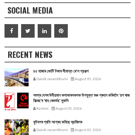
SOCIAL MEDIA
RECENT NEWS
৪৫ হাজাৰ কোটি টকাৰ সীমান্ত ৰে'ল প্রকল্প
Dainik Janambhumi
August 05, 2026
সমগ্ৰ দেশৰ উদীয়মান কলাকাৰসকলক উপযুক্ত মঞ্চ প্ৰদান কৰিবলৈ ‘য়শ ৰাজ
ফিল্মছ’ৰ ‘ৰাহ ৰেকৰ্ডছ’ মুকলি
Rashmi
August 05, 2026
ফুটবলৰ প্ৰতি আগ্ৰহ কমিছে ব্রাজিলৰ
Dainik Janambhumi
August 05, 2026