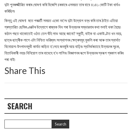
দুটা পুনৰুজ্জীৱিত কৰাৰ ঘোষণা কৰি বিজেপি চৰকাৰে এসময়ত তাৰ বাবে ৪১৪১ কোটি টকা ধাৰ্যও
কৰিছিল৷
কিন্তু এই ঘোষণা মতে পৰৱৰ্তী সময়ত একো নহ’ল৷ দুটা উদ্যোগ বন্ধ কৰি তাৰ ঠাইত এতিয়া
প্ৰস্তাৱিত ছেমিকণ্ডাক্টৰ উদ্যোগে ৰাজ্যক দিব পৰা উন্নয়নৰ সম্ভাৱনাৰ কথা শুনাই থকা হৈছে৷
কঠাল গছত থাকোতেই ওঠত তেল ঘঁহি লাভ আছে জানো? স্কুটি, বাইক বা একাউণ্টত ধন নহয়,
ছাত্ৰ-ছাত্ৰীক লাগে এটা নিশ্চিত ভৱিষ্যৎ সংস্থাপনৰ ক্ষেত্ৰসমূহ মুকলি কৰা আৰু তাৰ স্বাৰ্থত
বিনোয়াগ৷ উৎপাদনমুখী কাৰ্যত জড়িত হ’লেহে জনমূৰি আয় বাঢ়িব৷ স্বনিৰ্ভৰতাহে উন্নয়নৰ সূচক,
হিতাধিকাৰী নহয়৷ বিনিয়োগ তাৰ বাবেহে হ’ব লাগিব৷ বিজ্ঞাপনৰ ৰূপে উন্নয়নৰ স্বৰূপ প্ৰকাশ কৰিব
পৰা নাই৷
Share This
SEARCH