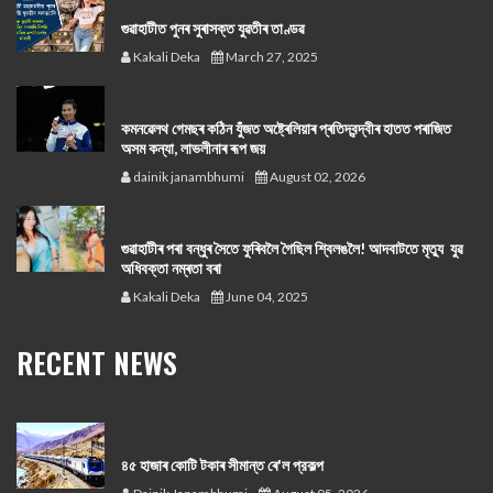
গুৱাহাটীত পুনৰ সুৰাসক্ত যুৱতীৰ তাণ্ডৱ
Kakali Deka
March 27, 2025
কমনৱেলথ গেমছৰ কঠিন যুঁজত অষ্ট্ৰেলিয়াৰ প্ৰতিদ্বন্দ্বীৰ হাতত পৰাজিত
অসম কন্যা, লাভলীনাৰ ৰূপ জয়
dainik janambhumi
August 02, 2026
গুৱাহাটীৰ পৰা বন্ধুৰ সৈতে ফুৰিবলৈ গৈছিল শ্বিলঙলৈ! আদবাটতে মৃত্যু যুৱ
অধিবক্তা নম্ৰতা বৰা
Kakali Deka
June 04, 2025
RECENT NEWS
৪৫ হাজাৰ কোটি টকাৰ সীমান্ত ৰে'ল প্রকল্প