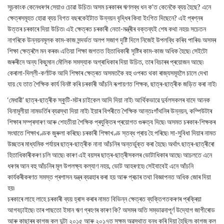
সূচকাংক কেনেধৰণৰ সেয়াও চোৱা উচিত৷ অসম চৰকাৰৰ ঋণলব্ধ ধন ক’ত কেনেকৈ ব্যয় হৈছে? এনে
ক্ষেত্ৰসমূহত হোৱা ব্যয় বিগত বছৰকেইটাত উন্নয়ন বৃদ্ধিৰ কিবা ইংগিত দিছেনে? এই প্ৰশ্নৰ
উত্তৰ চৰকাৰে দিয়া উচিত৷ এই ক্ষেত্ৰত চৰকাৰী নেতা-মন্ত্ৰীৰ বক্তব্যই শেষ কথা নহয়৷ সচেতন
নাগৰিকে উন্নয়নমূলক কাম-কাজ সন্দৰ্ভত অলপ সজাগ দৃষ্টি দিলে নিজেই উপলব্ধি কৰিব পাৰিব৷ অসমৰ
শিক্ষা ক্ষেত্ৰলৈ মন কৰক৷ এতিয়া শিক্ষা জগতত হিতাধিকাৰী সৃষ্টিৰ কাম-কাজ অধিক হৈছে৷ সেইটো
জৰুৰীনে অন্য কিছুমান মৌলিক সমস্যাক অগ্ৰাধিকাৰ দিয়া উচিত, তাৰ বিচাৰৰ প্ৰয়োজন আছে৷
কেৰালা-দিল্লী-কৰ্ণাটক আদি শিক্ষাৰ ক্ষেত্ৰত অসমতকৈ বহু ওপৰত থকা ৰাজ্যসমূহলৈ চালে দেখা
যায় যে তাত শৈক্ষিক কাৰ্য বিনষ্ট কৰি চৰকাৰী আঁচনি ৰূপায়ণত শিক্ষক, ছাত্ৰ-ছাত্ৰীক জড়িত কৰা নাই৷
‘মেধাৱী’ ছাত্ৰ-ছাত্ৰীক স্কুটি-মটৰ চাইকেল আদি দিয়া নাই৷ আৰ্থিকভাৱে দুৰ্বলসকলৰ বাদে আনক
বিনামূলীয়া নামভৰ্তিৰ ব্যৱস্থা দিয়া নাই৷ ইয়াৰ বিপৰীতে শৈক্ষিক আন্তঃগাঁথনিৰ উন্নয়ন, কম্পিউটাৰ
শিক্ষাৰ সম্প্ৰসাৰণ আৰু শেহতীয়া শৈক্ষিক প্ৰযুক্তিৰ প্ৰয়োগত গুৰুত্ব দিছে৷ অসমত চৰকাৰ-শিক্ষকৰ
সংঘাতে শিক্ষাখণ্ডক জুৰুলা কৰিছে৷ চৰকাৰী শিক্ষাখণ্ড স্তব্ধ প্ৰায় হৈ পৰিছে৷ সা-সুবিধা দিয়াৰ নামত
উচ্ছতৰ মাধ্যমিক পৰ্যায়ৰ ছাত্ৰ-ছাত্ৰীক নানা আঁচনিৰ অন্তৰ্ভুক্ত কৰা হৈছে৷ অৰ্থাৎ ছাত্ৰ-ছাত্ৰীৰো
হিতাধিকাৰীকৰণ চলি আছে৷ কাৰণ এই বয়সৰ ছাত্ৰ-ছাত্ৰীসকলৰ ভোটাধিকাৰ আছে৷ আচলতে এনে
ধৰণৰ আন বহু আঁচনিৰ মূল উপলক্ষ্য কল্যাণ নহয়, ভোট আহৰণহে৷ সেইবাবেই এনে আঁচনি
কাৰ্যকৰীকৰণত সমস্ত প্ৰশাসন যন্ত্ৰ ব্যৱহাৰ কৰা হয় আৰু প্ৰচাৰ তথা বিজ্ঞাপনত অধিক জোৰ দিয়া
হয়৷
চৰকাৰে লাহে লাহে চৰকাৰী ব্যয় হ্ৰাস কৰাৰ নামত বিভিন্ন ক্ষেত্ৰত ব্যক্তিগতকৰণৰ প্ৰক্ৰিয়া
আগবঢ়াইছে৷ তাৰ পাছতো ইমান ঋণ গ্ৰহণৰ কাৰণ কি? অসমৰ অতি সম্ভাৱনাপূৰ্ণ উদ্যোগ জাগীৰোড
আৰু কাছাৰৰ কাগজ কল দুটা ২০১৫ আৰু ২০১৭ত সক্ষম অৱস্থাত বন্ধ কৰি দিয়া হৈছিল৷ কাগজ কল