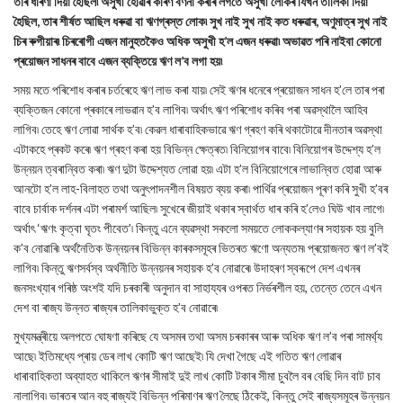
তাৰ ধাৰণা দিয়া হৈছিল৷ অসুখী হোৱাৰ কাৰণ বৰ্ণনা কৰাৰ লগতে অসুখী লোকৰ যিখন তালিকা দিয়া
হৈছিল, তাৰ শীৰ্ষত আছিল ধৰুৱা বা ঋণগ্ৰস্ত লোক৷ সুখ নাই সুখ নাই কত ধৰুৱাৰ, অণুমাত্ৰ সুখ নাই
চিৰ ৰুগীয়াৰ৷ চিৰৰোগী এজন মানুহতকৈও অধিক অসুখী হ’ল এজন ধৰুৱা৷ অভাৱত পৰি নাইবা কোনো
প্ৰয়োজন সাধনৰ বাবে এজন ব্যক্তিয়ে ঋণ ল’ব লগা হয়৷
সময় মতে পৰিশোধ কৰাৰ চৰ্তৰেহে ঋণ লাভ কৰা যায়৷ সেই ঋণৰ ধনেৰে প্ৰয়োজন সাধন হ’লে তাৰ পৰা
ব্যক্তিজন কোনো প্ৰকাৰে লাভৱান হ’ব লাগিব৷ অৰ্থাৎ ঋণ পৰিশোধ কৰিব পৰা অৱস্থালৈ আহিব
লাগিব৷ তেহে ঋণ লোৱা সাৰ্থক হ’ব৷ কেৱল ধাৰাবাহিকভাৱে ঋণ গ্ৰহণ কৰি থকাটোৱে দীনতাৰ অৱস্থা
এটাকহে প্ৰকট কৰে৷ ঋণ গ্ৰহণ কৰা হয় বিভিন্ন ক্ষেত্ৰত৷ বিনিয়োগৰ বাবে৷ বিনিয়োগৰ উদ্দেশ্য হ’ল
উন্নয়ন ত্বৰান্বিত কৰা৷ ঋণ দুটা উদ্দেশ্যত লোৱা হয়৷ এটা হ’ল বিনিয়োগেৰে লাভান্বিত হোৱা আৰু
আনটো হ’ল লাহ-বিলাহত তথা অনুৎপাদনশীল বিষয়ত ব্যয় কৰা৷ পাৰ্থিৱ প্ৰয়োজন পূৰণ কৰি সুখী হ’বৰ
বাবে চাৰ্বাক দৰ্শনৰ এটা পৰামৰ্শ আছিল৷ সুখেৰে জীয়াই থকাৰ স্বাৰ্থত ধাৰ কৰি হ’লেও ঘিউ খাব লাগে৷
অৰ্থাৎ ‘ঋণং কৃত্বা ঘৃতং পীবেত’৷ কিন্তু এনে ব্যৱস্থা সকলো সময়তে লোককল্যাণৰ সহায়ক হয় বুলি
ক’ব নোৱাৰি৷ অৰ্থনৈতিক উন্নয়নৰ বিভিন্ন কাৰকসমূহৰ ভিতৰত ঋণো অন্যতম৷ প্ৰয়োজনত ঋণ ল’বই
লাগিব৷ কিন্তু ঋণসৰ্বস্ব অৰ্থনীতি উন্নয়নৰ সহায়ক হ’ব নোৱাৰে৷ উদাহৰণ স্বৰূপে দেশ এখনৰ
জনসংখ্যাৰ গৰিষ্ঠ অংশই যদি চৰকাৰী অনুদান বা সাহায্যৰ ওপৰত নিৰ্ভৰশীল হয়, তেন্তে তেনে এখন
দেশ বা ৰাজ্য উন্নত ৰাজ্যৰ তালিকাভুক্ত হ’ব নোৱাৰে৷
মুখ্যমন্ত্ৰীয়ে অলপতে ঘোষণা কৰিছে যে অসমৰ তথা অসম চৰকাৰৰ আৰু অধিক ঋণ ল’ব পৰা সামৰ্থ্য
আছে৷ ইতিমধ্যে প্ৰায় ডেৰ লাখ কোটি ঋণ আছেই৷ যি দেখা গৈছে এই গতিত ঋণ লোৱাৰ
ধাৰাবাহিকতা অব্যাহত থাকিলে ঋণৰ সীমাই দুই লাখ কোটি টকাৰ সীমা চুবলৈ বৰ বেছি দিন বাট চাব
নালাগিব৷ ভাৰতৰ আন বহু ৰাজ্যই বিভিন্ন পৰিমাণৰ ঋণ লৈছে ঠিকেই, কিন্তু সেই ৰাজ্যসমূহৰ উন্নয়ন