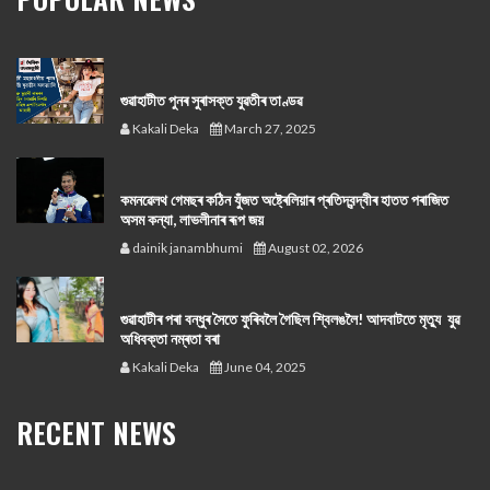
গুৱাহাটীত পুনৰ সুৰাসক্ত যুৱতীৰ তাণ্ডৱ
Kakali Deka
March 27, 2025
কমনৱেলথ গেমছৰ কঠিন যুঁজত অষ্ট্ৰেলিয়াৰ প্ৰতিদ্বন্দ্বীৰ হাতত পৰাজিত
অসম কন্যা, লাভলীনাৰ ৰূপ জয়
dainik janambhumi
August 02, 2026
গুৱাহাটীৰ পৰা বন্ধুৰ সৈতে ফুৰিবলৈ গৈছিল শ্বিলঙলৈ! আদবাটতে মৃত্যু যুৱ
অধিবক্তা নম্ৰতা বৰা
Kakali Deka
June 04, 2025
RECENT NEWS