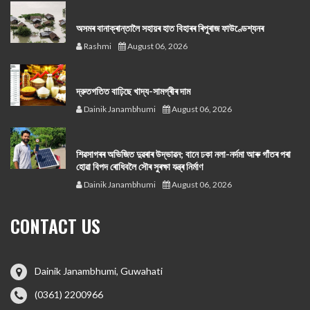
অসমৰ বানাক্ৰান্তালৈ সহায়ৰ হাত বিহাৰৰ ৰিপুৰাজ ফাউণ্ডেশ্যনৰ
Rashmi
August 06, 2026
দ্রুতগতিত বাঢ়িছে খাদ্য-সামগ্ৰীৰ দাম
Dainik Janambhumi
August 06, 2026
শিৱসাগৰৰ অভিজিত দুৱৰাৰ উদ্ভাৱন; বানে ঢকা নলা-নৰ্দমা আৰু গাঁতৰ পৰা
হোৱা বিপদ ৰোধিবলৈ সৌৰ সুৰক্ষা যন্ত্ৰ নিৰ্মাণ
Dainik Janambhumi
August 06, 2026
CONTACT US
Dainik Janambhumi, Guwahati
(0361) 2200966