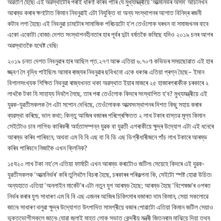
অৱতীৰ্ণ হৈছে৷ এই অৱস্থাটোৰ পৰাই ধাৰণা কৰিব পাৰি যে মুখ্যমন্ত্ৰীয়ে ‘আত্মনিৰ্ভৰ অসম’ আঁচনিখন
আৰম্ভ কৰাৰ ক্ষণটোত কিমান নিবনুৱাই এটা নিযুক্তি বা অন্য সংস্থাপনৰ আশাত বিনিদ্ৰ ৰজনী
কটাব লগা হৈছে৷ এই নিবনুৱা চামটোৰ সামাজিক পৰিচয়টো হ’ল তেওঁলোক ঘৰখন বা সমাজখনৰ বাবে
একো একোটা বোজা৷ দেশত সংস্থাপনহীনতাৰ হাৰ পূৰ্বৰ দুটা বৰ্ষতকৈ কমিছে যদিও ২০১৯ চনৰ আগৰ
অৱস্থাতকৈ যথেষ্ট বেছি৷
২০১৯ চনত দেশত নিবনুৱাৰ হাৰ আছিল প্ত.২৭ণ আৰু এতিয়া ৬.৭০ণ৷ কভিডৰ সময়ছোৱাত এই হাৰ
জ্জ্বণ লৈ বৃদ্ধি পাইছিল৷ আমাৰ ৰাজ্যৰ নিবনুৱাৰ ছবিখনো একে ধৰণৰ৷ এতিয়া প্ৰশ্ন হৈছে– ইমান
বিশালসংখ্যক শিক্ষিত নিবনুৱা ৰাজ্যখনত থকা অৱস্থাত ইয়াৰ মাজৰে ২৫ হাজাৰগৰাকীক চৰকাৰে ২
লাখকৈ টকা যি সাহায্য দিবলৈ লৈছে, তাৰ পৰা তেওঁলোক কিদৰে সংস্থাপিত হ’ব? মুখ্যমন্ত্ৰীয়ে এই
যুৱক-যুৱতীসকলক লৈ এটা সপোন দেখিছে, তেওঁলোকক আত্মসংস্থাপনৰ দিশত কিছু সহায় কৰাৰ
ব্যৱস্থা কৰিছে, ভাল কথা; কিন্তু আজিৰ বজাৰৰ পৰিপ্ৰেক্ষিতত ২ লাখ টকাৰ বাস্তৱ মূল্য কিমান
সেইটোও চাব লাগিব৷ কাৰিকৰী অৰ্হতাসম্পন্ন যুৱক বা যুৱতী এগৰাকীয়ে ক্ষুদ্ৰ উদ্যোগ এটা এই ধনেৰে
আৰম্ভ কৰিব পাৰিবনে, অথবা এম বি বি এছ বা বি ডি এছ ডিগ্ৰীধাৰীজনে পাঁচ লাখ টকাৰে আৰম্ভ
কৰিব পাৰিবনে নিজাকৈ এখন ক্লিনিক?
১৫য২০ লাখ টকা নহ’লে এতিয়া ফাৰ্মাচী এখন আৰম্ভ কৰাটোও জটিল৷ সেয়েহে কিদৰে এই যুৱক-
যুৱতীসকলক ‘আত্মনিৰ্ভৰ’ কৰি তুলিবলৈ বিচৰা হৈছে, চৰকাৰৰ পৰিকল্পনা কি, সেইটো স্পষ্ট হোৱা উচিত৷
অন্যহাতে এতিয়া ‘অনলাইন মাৰ্কেট’ৰ এটা নতুন যুগ আৰম্ভ হৈছে; আৰম্ভ হৈছে ‘বিশেষজ্ঞ’ৰ ওপৰত
নিৰ্ভৰ কৰাৰ যুগ৷ সাধাৰণ এম বি বি এছ এজনৰ আজিৰ চিকিৎসাৰ বজাৰত দাম কিমান, সেয়া সকলোৱে
জানে৷ সাধাৰণ থলুৱা ক্ষুদ্ৰ উদ্যোগত উৎপাদিত সামগ্ৰীয়ে বজাৰ পোৱাটো এতিয়া কিমান জটিল সেয়াও
ভুক্তভোগীসকলে জানে৷ যোৱা জুলাই মাহত লোক সভাত কেন্দ্ৰীয় মন্ত্ৰী জিতনৰাম মাঝিয়ে দিয়া তথ্য