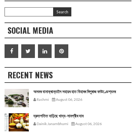
SOCIAL MEDIA
RECENT NEWS
অসমৰ বানাক্ৰান্তালৈ সহায়ৰ হাত বিহাৰৰ ৰিপুৰাজ ফাউণ্ডেশ্যনৰ
Rashmi
August 06, 2026
দ্রুতগতিত বাঢ়িছে খাদ্য-সামগ্ৰীৰ দাম
Dainik Janambhumi
August 06, 2026