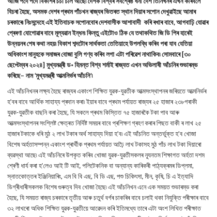
আজি পদে পদে বিকাশৰ চৰ্চা চলি আছে৷ দেশক বিশ্বৰ সৰ্বশ্ৰেষ্ঠ ধনী দেশ তিনিখনৰ এখন কৰিবলৈ
বিচৰা হৈছে, অসমক দেশৰ প্ৰথম পাঁচখন ৰাজ্যৰ ভিতৰত স্থান দিয়াৰ সপোন দেখুৱাইছে আমাৰ
চৰকাৰে৷ নিঃসন্দেহে এই ইতিবাচক সপোনবোৰ দেশবাসীক আশাবাদী কৰি ৰখাৰ বাবে, আগবাঢ়ি যোৱাৰ
প্ৰেৰণা যোগোৱাৰ বাবে মূল্যৱান ইন্ধন৷ কিন্তু এইটোও ঠিক যে তথাকথিত জি ডি পিৰ হাৰেই
উন্নয়নৰ শেষ কথা নহয়৷ বিকাশ শব্দটোৰ সাৰ্থকতা তেতিয়াহে উপলব্ধি কৰিব পৰা যাব যেতিয়া
অধিকাংশ মানুহকে সমাজৰ বোজা বুলি গণ্য কৰিব লগা এটা পৰিৱেশ নাথাকিব৷ সোমবাৰে [৩০
ছেপ্টেম্বৰ ২০২৪] মুখ্যমন্ত্ৰী ড॰ হিমন্ত বিশ্ব শৰ্মাই ৰাজ্যত এখন অভিলাষী আঁচনিৰ শুভাৰম্ভ
কৰিছে– নাম ‘মুখ্যমন্ত্ৰী আত্মনিৰ্ভৰ আঁচনি’৷
এই আঁচনিখনৰ লক্ষ্য হৈছে ৰাজ্যৰ একাংশ শিক্ষিত যুৱক-যুৱতীক আত্মসংস্থাপনৰ জৰিয়তে আত্মনিৰ্ভৰ
হ’বৰ বাবে আৰ্থিক সাহায্য প্ৰদান কৰা৷ ইয়াৰ বাবে প্ৰথম পৰ্যায়ত ৰাজ্যৰ ২৫ হাজাৰ ২৩৮গৰাকী
যুৱক-যুৱতীক বাছনি কৰা হৈছে, যি সকলে প্ৰথম কিস্তিত ৭৫ হাজাৰকৈ টকা পাব আৰু
আত্মসংস্থাপনৰ সংশ্লিষ্ট ক্ষেত্ৰত নিৰ্দিষ্ট সময়ৰ বাবে প্ৰশিক্ষণ গ্ৰহণ কৰাৰ পিছত বাকী ৰ লাখ ২৫
হাজাৰ টকাকে ধৰি মুঠ ২ লাখ টকাৰ অৰ্থ সাহায্য দিয়া হ’ব৷ এই আঁচনিত অন্তৰ্ভুক্ত হ’ব খোজা
বিশেষ অৰ্হতাসম্পন্ন একাংশ প্ৰাৰ্থীক প্ৰথম পৰ্যায়ত আঢ়ৈ লাখ টকাসহ মুঠ পাঁচ লাখ টকা দিয়াৰো
ব্যৱস্থা আছে৷ এই আঁচনিৰে উপকৃত কৰিব খোজা যুৱক-যুৱতীসকলৰ নূ্যনতম শিক্ষাগত অৰ্হতা দশম
শ্ৰেণী ধাৰ্য কৰা হ’লেও আই টি আই, পলিটেকনিক বা অন্যান্য কাৰিকৰী পাঠ্যক্ৰমৰ ডিপ্লমা,
স্নাতকোত্তৰ ইঞ্জিনিয়াৰিং, এম বি বি এছ, বি ডি এছ, পশু চিকিৎসা, মীন, কৃষি, চি এ ইত্যাদি
ডিগ্ৰীধাৰীসকলক বিশেষ গুৰুত্ব দিব খোজা হৈছে৷ এই আঁচনিখন এনে এক সময়ত শুভাৰম্ভ কৰা
হৈছে, যি সময়ত ৰাজ্য চৰকাৰে তৃতীয় আৰু চতুৰ্থ বৰ্গৰ চাকৰিৰ বাবে চলাই থকা নিযুক্তি পৰীক্ষাৰ বাবে
৩২ লাখৰো অধিক শিক্ষিত যুৱক-যুৱতীয়ে আৱেদন কৰি ইতিমধ্যে তাৰে এটা অংশ লিখিত পৰীক্ষাত