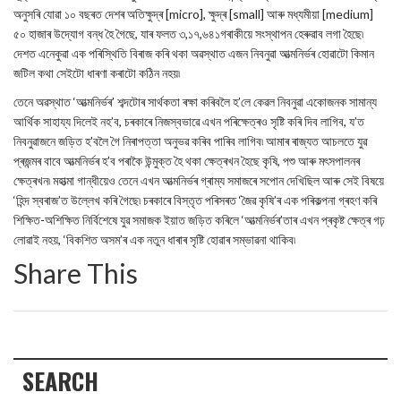
অনুসৰি যোৱা ১০ বছৰত দেশৰ অতিক্ষুদ্ৰ [micro], ক্ষুদ্ৰ [small] আৰু মধ্যমীয়া [medium]
৫০ হাজাৰ উদ্যোগ বন্ধ হৈ গৈছে, যাৰ ফলত ৩,১৭,৬৪১গৰাকীয়ে সংস্থাপন হেৰুৱাব লগা হৈছে৷
দেশত এনেকুৱা এক পৰিস্থিতি বিৰাজ কৰি থকা অৱস্থাত এজন নিবনুৱা আত্মনিৰ্ভৰ হোৱাটো কিমান
জটিল কথা সেইটো ধাৰণা কৰাটো কঠিন নহয়৷
তেনে অৱস্থাত ‘আত্মনিৰ্ভৰ’ শব্দটোৰ সাৰ্থকতা ৰক্ষা কৰিবলৈ হ’লে কেৱল নিবনুৱা একোজনক সামান্য
আৰ্থিক সাহায্য দিলেই নহ’ব, চৰকাৰে নিজস্বভাৱে এখন পৰিক্ষেত্ৰও সৃষ্টি কৰি দিব লাগিব, য’ত
নিবনুৱাজনে জড়িত হ’বলৈ গৈ নিৰাপত্তা অনুভৱ কৰিব পাৰিব লাগিব৷ আমাৰ ৰাজ্যত আচলতে যুৱ
প্ৰজন্মৰ বাবে আত্মনিৰ্ভৰ হ’ব পৰাকৈ উন্মুক্ত হৈ থকা ক্ষেত্ৰখন হৈছে কৃষি, পশু আৰু মৎসপালনৰ
ক্ষেত্ৰখন৷ মহাত্মা গান্ধীয়েও তেনে এখন আত্মনিৰ্ভৰ গ্ৰাম্য সমাজৰে সপোন দেখিছিল আৰু সেই বিষয়ে
‘হিন্দ স্বৰাজ’ত উল্লেখ কৰি গৈছে৷ চৰকাৰে বিস্তৃত পৰিসৰত ‘জৈৱ কৃষি’ৰ এক পৰিকল্পনা গ্ৰহণ কৰি
শিক্ষিত-অশিক্ষিত নিৰ্বিশেষে যুৱ সমাজক ইয়াত জড়িত কৰিলে ‘আত্মনিৰ্ভৰ’তাৰ এখন প্ৰকৃষ্ট ক্ষেত্ৰ গঢ়
লোৱাই নহয়, ‘বিকশিত অসম’ৰ এক নতুন ধাৰাৰ সৃষ্টি হোৱাৰ সম্ভাৱনা থাকিব৷
Share This
SEARCH