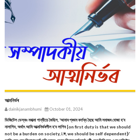
আত্মনিৰ্ভৰ
dainikjanambhumi
October 01, 2024
ডিজিটেল ডেস্কঃ মহাত্মা গান্ধীয়ে কৈছিল, ‘আমাৰ প্ৰথম কৰ্তব্য হৈছে আমি সমাজৰ বোজা হ’ব
নালাগিব, অৰ্থাৎ আমি আত্মনিৰ্ভৰশীল হ’ব লাগিব [on first duty is that we should
not be a burden on society, i.ঙ্গ, we should be self dependent]৷’