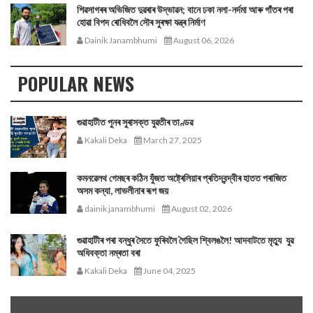
শিৱসাগৰৰ অভিজিত দুৱৰাৰ উদ্ভাৱন; বানে ঢকা নলা-নৰ্দমা আৰু গাঁতৰ পৰা
হোৱা বিপদ ৰোধিবলৈ সৌৰ সুৰক্ষা যন্ত্ৰ নিৰ্মাণ
Dainik Janambhumi
August 06, 2026
POPULAR NEWS
গুৱাহাটীত পুনৰ সুৰাসক্ত যুৱতীৰ তাণ্ডৱ
Kakali Deka
March 27, 2025
কমনৱেলথ গেমছৰ কঠিন যুঁজত অষ্ট্ৰেলিয়াৰ প্ৰতিদ্বন্দ্বীৰ হাতত পৰাজিত
অসম কন্যা, লাভলীনাৰ ৰূপ জয়
dainik janambhumi
August 02, 2026
গুৱাহাটীৰ পৰা বন্ধুৰ সৈতে ফুৰিবলৈ গৈছিল শ্বিলঙলৈ! আদবাটতে মৃত্যু যুৱ
অধিবক্তা নম্ৰতা বৰা
Kakali Deka
June 04, 2025