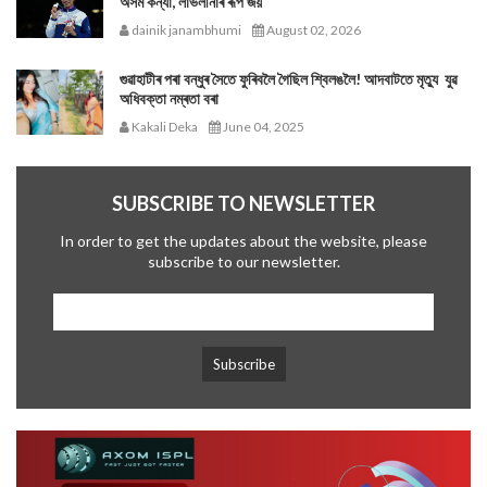
অসম কন্যা, লাভলীনাৰ ৰূপ জয়
dainik janambhumi
August 02, 2026
গুৱাহাটীৰ পৰা বন্ধুৰ সৈতে ফুৰিবলৈ গৈছিল শ্বিলঙলৈ! আদবাটতে মৃত্যু যুৱ
অধিবক্তা নম্ৰতা বৰা
Kakali Deka
June 04, 2025
SUBSCRIBE TO NEWSLETTER
In order to get the updates about the website, please
subscribe to our newsletter.