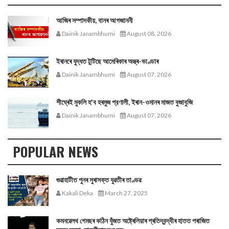
আজিৰ সম্পাদকীয়, বানৰ আগজাননী
Dainik Janambhumi
August 08, 2026
ইৰানৰে যুদ্ধত টুটিছে আমেৰিকাৰ অস্ত্ৰ-ভাণ্ডাৰ
Dainik Janambhumi
August 07, 2026
শীঘ্ৰেই মুকলি হ'ব হৰমুজ প্রণালী, ইৰান-ওমানৰ মাজত বুজাবুজি
Dainik Janambhumi
August 07, 2026
POPULAR NEWS
গুৱাহাটীত পুনৰ সুৰাসক্ত যুৱতীৰ তাণ্ডৱ
Kakali Deka
March 27, 2025
কমনৱেলথ গেমছৰ কঠিন যুঁজত অষ্ট্ৰেলিয়াৰ প্ৰতিদ্বন্দ্বীৰ হাতত পৰাজিত