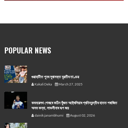
POPULAR NEWS
গুৱাহাটীত পুনৰ সুৰাসক্ত যুৱতীৰ তাণ্ডৱ
Kakali Deka
March 27, 2025
কমনৱেলথ গেমছৰ কঠিন যুঁজত অষ্ট্ৰেলিয়াৰ প্ৰতিদ্বন্দ্বীৰ হাতত পৰাজিত
অসম কন্যা, লাভলীনাৰ ৰূপ জয়
dainik janambhumi
August 02, 2026