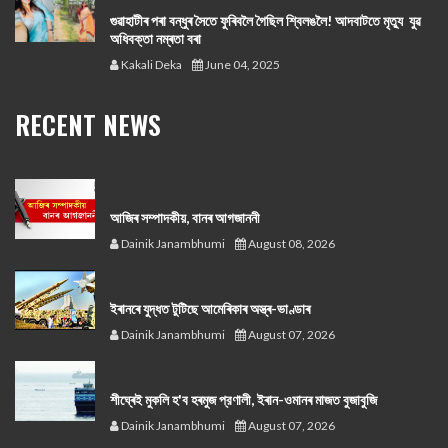
গুৱাহাটীৰ পৰা বন্ধুৰ সৈতে ফুৰিবলৈ গৈছিল শ্বিলঙলৈ! আদবাটতে মৃত্যু যুৱ
অধিবক্তা নম্ৰতা বৰা
Kakali Deka
June 04, 2025
RECENT NEWS
আজিৰ সম্পাদকীয়, বানৰ আগজাননী
Dainik Janambhumi
August 08, 2026
ইৰানৰে যুদ্ধত টুটিছে আমেৰিকাৰ অস্ত্ৰ-ভাণ্ডাৰ
Dainik Janambhumi
August 07, 2026
শীঘ্ৰেই মুকলি হ'ব হৰমুজ প্রণালী, ইৰান-ওমানৰ মাজত বুজাবুজি
Dainik Janambhumi
August 07, 2026