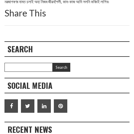
নৱজাগৰণৰ নামত চলাই অহা নিজৰ জীৱনশৈলী, কাম-কাজ আদি সলনি কৰিবই লাগিব৷
Share This
SEARCH
SOCIAL MEDIA
RECENT NEWS