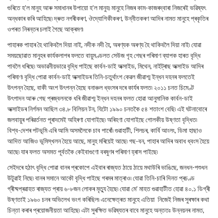
গুৰিতে হ’ল মানুহ আৰু সমাধানৰ উপায়ো হ’ল মানুহ৷ মানুহে নিজৰ কাম-কাজৰদ্বাৰা নিজৰেই ভৱিষ্যৎ
অন্ধকাৰ কৰি আহিছে৷ দ্ৰুত নগৰীকৰণ, ঔদ্যোগিকীকৰণ, উন্নীতকৰণ আদিৰ নামত মানুহে প্ৰকৃতিৰ
ওপৰত নিৰন্তৰ চলাই গৈছে আক্ৰমণ৷
পাহাৰক পাহাৰ হৈ থাকিবলৈ দিয়া নাই, নদীক নদী হৈ, অৰণ্যক অৰণ্য হৈ থাকিবলৈ দিয়া নাই৷ যোৱা
সময়ছোৱাত মানুহৰ কাৰ্যকলাপৰ ফলতে বায়ুমণ্ডলত সেউজ গৃহ গেছৰ পৰিমাণ ব্যাপক হাৰত বৃদ্ধি
পাবলৈ ধৰিছে৷ অভাৱনীয়ভাৱে বৃদ্ধি পাইছে কাৰ্বন-ডাই অক্সাইড, মিথেন, নাইট্ৰাছ অক্সাইড আদিৰ
পৰিমাণ৷ বৃদ্ধি পোৱা কাৰ্বন-ডাই অক্সাইডৰ তিনি-চতুৰ্থাংশ কেৱল জীৱাশ্ম ইন্ধন দহনৰ ফলতেই
উৎপন্ন হৈছে, বাকী অংশ উৎপন্ন হৈছে বনাঞ্চল ধ্বংসৰ দৰে কাৰ্যৰ ফলত৷ ২০১১ চনত চিমেণ্ট
উৎপাদন আৰু গেছ প্ৰজ্বলনকে ধৰি জীৱাশ্ম ইন্ধন দহনৰ ফলত হোৱা আনুমানিক কাৰ্বন-ডাই
অক্সাইডৰ নিৰ্গমন আছিল ৩৪.৮ বিলিয়ন টন, যিটো ১৯৯০ চনতকৈ ৫৪ শতাংশ বেছি৷ এই ঘটনাবোৰে
জলবায়ুৰ পৰিৱৰ্তনত পূৰাদমেই অহিৰণা যোগাইছে৷ অৰিহণা যোগাইছে গোলকীয় উষ্ণতা বৃদ্ধিত৷
বিশ্ব-দেশৰ পটভূমি এৰি আমি অসমলৈকে চাব পাৰোঁ৷ গুৱাহাটী, শিলচৰ, কাৰ্বি আংলং, ডিমা হাছাও
আদিত আজিও ভূমিস্খলন হৈয়ে আছে, মানুহ মৰিয়েই আছে৷ গছ-বন, পাহাৰ আদিৰ অবাধ ধ্বংস হৈয়ে
আছে৷ যাৰ ফলত অসমত পূৰ্বতকৈ কেইবাগুণো বৰষুণৰ পৰিমাণ হ্ৰাস পাইছে৷
সেইদৰে হঠাৎ বৃদ্ধি পোৱা বানৰ প্ৰকোপে এইবাৰ ৰাজ্যত ঠায়ে ঠায়ে মথাউৰি ভাঙিছে, জনধন-পশুধন
উটুৱাই নিছে৷ বানৰ সমানে আকৌ বৃদ্ধি পাইছে গৰমৰ মাত্ৰাও৷ যোৱা তিনি-চাৰি দিনত প্ৰচণ্ড
গ্ৰীষ্মপ্ৰৱাহত ৰাজ্যত প্ৰায় ৬-৮জন লোকৰ মৃত্যু হৈছে৷ যোৱা মে’ মাহত গুৱাহাটীত হোৱা ৪০.১ ডিগ্ৰী
উষ্ণতাই ১৯৬০ চনৰ অভিলেখ ভংগ কৰিছিল৷ এনেক্ষেত্ৰত মানুহে এতিয়া নিজেই নিজৰ সুৰক্ষাৰ কথা
চিন্তা কৰাৰ প্ৰয়োজনীয়তা আহিছে৷ এটা সুৰক্ষিত ভৱিষ্যতৰ বাবে মানুহে অন্ততঃ উন্নয়নৰ নামত,