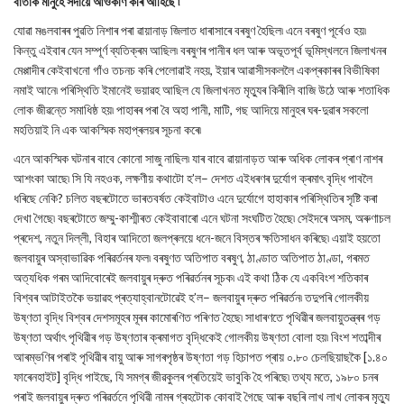
বাৰ্তাক মানুহে সদায়ে আওকাণ কৰি আহিছে ৷
যোৱা মঙলবাৰৰ পুৱতি নিশাৰ পৰা ৱায়ানাড় জিলাত ধাৰাসাৰে বৰষুণ হৈছিল৷ এনে বৰষুণ পূৰ্বেও হয়৷
কিন্তু এইবাৰ যেন সম্পূৰ্ণ ব্যতিক্ৰম আছিল৷ বৰষুণৰ পানীৰ ধল আৰু অভূতপূৰ্ব ভূমিস্খলনে জিলাখনৰ
মেপ্পাদীৰ কেইবাখনো গাঁও তচনচ কৰি পেলোৱাই নহয়, ইয়াৰ আৱাসীসকললৈ একপ্ৰকাৰৰ বিভীষিকা
নমাই আনে৷ পৰিস্থিতি ইমানেই ভয়াৱহ আছিল যে জিলাখনত মৃত্যুৰ কিৰীলি বাজি উঠে আৰু শতাধিক
লোক জীৱন্তে সমাধিষ্ঠ হয়৷ পাহাৰৰ পৰা বৈ অহা পানী, মাটি, গছ আদিয়ে মানুহৰ ঘৰ-দুৱাৰ সকলো
মহতিয়াই নি এক আকস্মিক মহাপ্ৰলয়ৰ সূচনা কৰে৷
এনে আকস্মিক ঘটনাৰ বাবে কোনো সাজু নাছিল৷ যাৰ বাবে ৱায়ানাড়ত আৰু অধিক লোকৰ প্ৰাণ নাশৰ
আশংকা আছে৷ সি যি নহওক, লক্ষণীয় কথাটো হ’ল– দেশত এইধৰণৰ দুৰ্যোগ ক্ৰমাৎ বৃদ্ধি পাবলৈ
ধৰিছে নেকি? চলিত বছৰটোতে ভাৰতবৰ্ষত কেইবাটাও এনে দুৰ্যোগে হাহাকাৰ পৰিস্থিতিৰ সৃষ্টি কৰা
দেখা গৈছে৷ বছৰটোতে জম্মু-কাশ্মীৰত কেইবাবাৰো এনে ঘটনা সংঘটিত হৈছে৷ সেইদৰে অসম, অৰুণাচল
প্ৰদেশ, নতুন দিল্লী, বিহাৰ আদিতো জলপ্ৰলয়ে ধনে-জনে বিস্তৰ ক্ষতিসাধন কৰিছে৷ এয়াই হয়তো
জলবায়ুৰ অস্বাভাৱিক পৰিৱৰ্তনৰ ফল৷ বৰষুণত অতিপাত বৰষুণ, ঠাণ্ডাত অতিপাত ঠাণ্ডা, গৰমত
অত্যধিক গৰম আদিবোৰেই জলবায়ুৰ দ্ৰুত পৰিৱৰ্তনৰ সূচক৷ এই কথা ঠিক যে একবিংশ শতিকাৰ
বিশ্বৰ আটাইতকৈ ভয়াৱহ প্ৰত্যাহ্বানটোৱেই হ’ল– জলবায়ুৰ দ্ৰুত পৰিৱৰ্তন৷ তদুপৰি গোলকীয়
উষ্ণতা বৃদ্ধি বিশ্বৰ দেশসমূহৰ মূৰৰ কামোৰণিত পৰিণত হৈছে৷ সাধাৰণতে পৃথিৱীৰ জলবায়ুতন্ত্ৰৰ গড়
উষ্ণতা অৰ্থাৎ পৃথিৱীৰ গড় উষ্ণতাৰ ক্ৰমাগত বৃদ্ধিকেই গোলকীয় উষ্ণতা বোলা হয়৷ বিংশ শতাব্দীৰ
আৰম্ভণিৰ পৰাই পৃথিৱীৰ বায়ু আৰু সাগৰপৃষ্ঠৰ উষ্ণতা গড় হিচাপত প্ৰায় ০.৮০ চেলছিয়াছকৈ [১.৪০
ফাৰেনহাইট] বৃদ্ধি পাইছে, যি সমগ্ৰ জীৱকুলৰ প্ৰতিয়েই ভাবুকি হৈ পৰিছে৷ তথ্য মতে, ১৯৮০ চনৰ
পৰাই জলবায়ুৰ দ্ৰুত পৰিৱৰ্তনে পৃথিৱী নামৰ গ্ৰহটোক কোবাই গৈছে আৰু বছৰি লাখ লাখ লোকৰ মৃত্যু