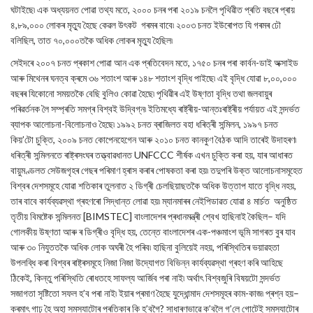
ঘটাইছে৷ এক অধ্যয়নত পোৱা তথ্য মতে, ২০০০ চনৰ পৰা ২০১৯ চনলৈ পৃথিৱীত প্ৰতি বছৰে প্ৰায়
৪,৮৯,০০০ লোকৰ মৃত্যু হৈছে কেৱল উৎকট গৰমৰ বাবে৷ ২০০৩ চনত ইউৰোপত যি গৰমৰ ঢৌ
বলিছিল, তাত ৭০,০০০তকৈ অধিক লোকৰ মৃত্যু হৈছিল৷
সেইদৰে ২০০৭ চনত প্ৰকাশ পোৱা আন এক প্ৰতিবেদন মতে, ১৭৫০ চনৰ পৰা কাৰ্বন-ডাই অক্সাইড
আৰু মিথেনৰ ঘনত্ব ক্ৰমে ৩৬ শতাংশ আৰু ১৪৮ শতাংশ বৃদ্ধি পাইছে৷ এই বৃদ্ধি যোৱা ৮,০০,০০০
বছৰৰ যিকোনো সময়তকৈ বেছি বুলিও কোৱা হৈছে৷ পৃথিৱীৰ এই উষ্ণতা বৃদ্ধি তথা জলবায়ুৰ
পৰিৱৰ্তনক লৈ সম্প্ৰতি সমগ্ৰ বিশ্বই উদ্বিগ্ন৷ ইতিমধ্যে ৰাষ্ট্ৰীয়-আন্তঃৰাষ্ট্ৰীয় পৰ্যায়ত এই সন্দৰ্ভত
ব্যাপক আলোচনা-বিলোচনাও হৈছে৷ ১৯৯২ চনত ব্ৰাজিলত বহা ধৰিত্ৰী সন্মিলন, ১৯৯৭ চনত
কিয়’টো চুক্তি, ২০০৯ চনত কোপেনহেগেন আৰু ২০১০ চনত কানকুণ বৈঠক আদি তাৰেই উদাহৰণ৷
ধৰিত্ৰী সন্মিলনতে ৰাষ্ট্ৰসংঘৰ তত্ত্বাৱধানত UNFCCC শীৰ্ষক এখন চুক্তি কৰা হয়, যাৰ আধাৰত
বায়ুমণ্ডলত সেউজগৃহৰ গেছৰ পৰিমাণ হ্ৰাস কৰাৰ পোষকতা কৰা হয়৷ তদুপৰি উক্ত আলোচনাসমূহেত
বিশ্বৰ দেশসমূহে যোৱা শতিকাৰ তুলনাত ২ ডিগ্ৰী চেলছিয়াছতকৈ অধিক উত্তাপ যাতে বৃদ্ধি নহয়,
তাৰ বাবে কাৰ্যব্যৱস্থা গ্ৰহণৰো সিদ্ধান্ত লোৱা হয়৷ ম্যানমাৰৰ নেইপিডাৱত যোৱা ৪ মাৰ্চত অনুষ্ঠিত
তৃতীয় বিমষ্টেক সন্মিলনত [BIMSTEC] বাংলাদেশৰ প্ৰধানমন্ত্ৰী শ্বেখ হাছিনাই কৈছিল– যদি
গোলকীয় উষ্ণতা আৰু ৰ ডিগ্ৰীও বৃদ্ধি হয়, তেন্তে বাংলাদেশৰ এক-পঞ্চমাংশ ভূমি সাগৰত বুৰ যাব
আৰু ৩০ নিযুততকৈ অধিক লোক অঘৰী হৈ পৰিব৷ হাছিনা বুলিয়েই নহয়, পৰিস্থিতিৰ ভয়াৱহতা
উপলব্ধি কৰা বিশ্বৰ ৰাষ্ট্ৰসমূহে নিজা নিজা উদ্যোগত বিভিন্ন কাৰ্যব্যৱস্থা গ্ৰহণ কৰি আহিছে
ঠিকেই, কিন্তু পৰিস্থিতি ৰোধতহে সাফল্য আৰ্জিব পৰা নাই৷ অৰ্থাৎ বিশ্বজুৰি বিষয়টো সন্দৰ্ভত
সজাগতা সৃষ্টিতো সফল হ’ব পৰা নাই৷ ইয়াৰ প্ৰমাণ হৈছে যুদ্ধোন্মাদ দেশসমূহৰ কাম-কাজ৷ প্ৰশ্ন হয়–
ক্ৰমাৎ গাঢ় হৈ অহা সমস্যাটোৰ প্ৰতিকাৰ কি হ’বগৈ? সাধাৰণভাৱে ক’বলৈ গ’লে গোটেই সমস্যাটোৰ