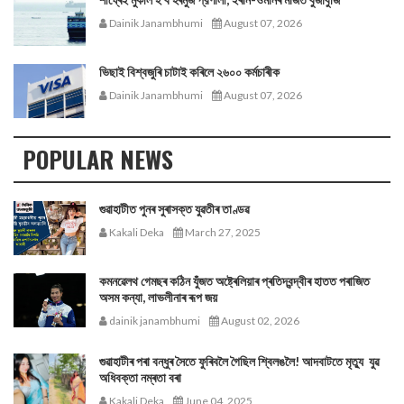
Dainik Janambhumi
August 07, 2026
ভিছাই বিশ্বজুৰি চাটাই কৰিলে ২৬০০ কৰ্মচাৰীক
Dainik Janambhumi
August 07, 2026
POPULAR NEWS
গুৱাহাটীত পুনৰ সুৰাসক্ত যুৱতীৰ তাণ্ডৱ
Kakali Deka
March 27, 2025
কমনৱেলথ গেমছৰ কঠিন যুঁজত অষ্ট্ৰেলিয়াৰ প্ৰতিদ্বন্দ্বীৰ হাতত পৰাজিত
অসম কন্যা, লাভলীনাৰ ৰূপ জয়
dainik janambhumi
August 02, 2026
গুৱাহাটীৰ পৰা বন্ধুৰ সৈতে ফুৰিবলৈ গৈছিল শ্বিলঙলৈ! আদবাটতে মৃত্যু যুৱ
অধিবক্তা নম্ৰতা বৰা
Kakali Deka
June 04, 2025