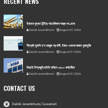
RECENT NEWS
ইৰানৰে যুদ্ধত টুটিছে আমেৰিকাৰ অস্ত্ৰ-ভাণ্ডাৰ
Dainik Janambhumi
August 07, 2026
শীঘ্ৰেই মুকলি হ'ব হৰমুজ প্রণালী, ইৰান-ওমানৰ মাজত বুজাবুজি
Dainik Janambhumi
August 07, 2026
ভিছাই বিশ্বজুৰি চাটাই কৰিলে ২৬০০ কৰ্মচাৰীক
Dainik Janambhumi
August 07, 2026
CONTACT US
Dainik Janambhumi, Guwahati