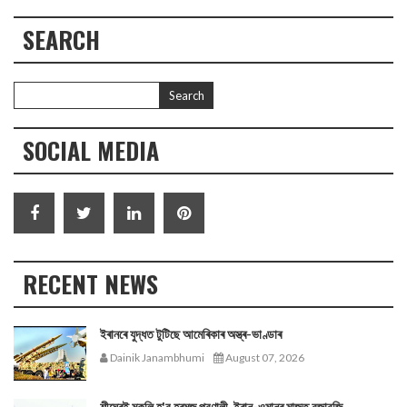
SEARCH
SOCIAL MEDIA
RECENT NEWS
ইৰানৰে যুদ্ধত টুটিছে আমেৰিকাৰ অস্ত্ৰ-ভাণ্ডাৰ
Dainik Janambhumi
August 07, 2026
শীঘ্ৰেই মুকলি হ'ব হৰমুজ প্রণালী, ইৰান-ওমানৰ মাজত বুজাবুজি