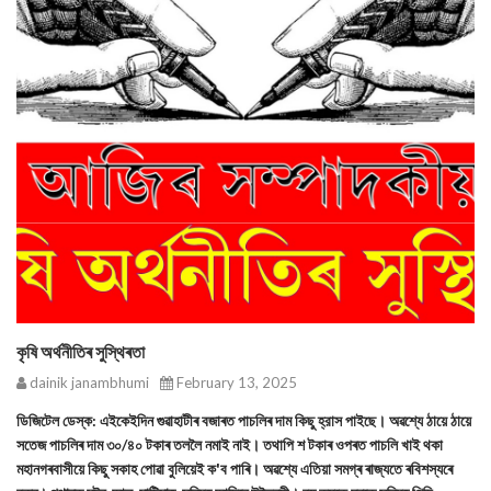
কৃষি অৰ্থনীতিৰ সুস্থিৰতা
dainik janambhumi
February 13, 2025
ডিজিটেল ডেস্ক: এইকেইদিন গুৱাহাটীৰ বজাৰত পাচলিৰ দাম কিছু হ্রাস পাইছে। অৱশ্যে ঠায়ে ঠায়ে
সতেজ পাচলিৰ দাম ৩০/৪০ টকাৰ তললৈ নমাই নাই। তথাপি শ টকাৰ ওপৰত পাচলি খাই থকা
মহানগৰবাসীয়ে কিছু সকাহ পোৱা বুলিয়েই ক'ব পাৰি। অৱশ্যে এতিয়া সমগ্ৰ ৰাজ্যতে ৰবিশস্যৰে