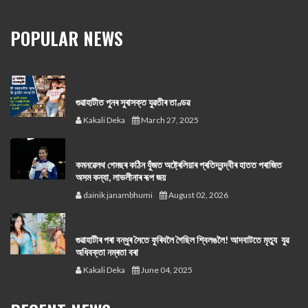
POPULAR NEWS
গুৱাহাটীত পুনৰ সুৰাসক্ত যুৱতীৰ তাণ্ডৱ
Kakali Deka
March 27, 2025
কমনৱেলথ গেমছৰ কঠিন যুঁজত অষ্ট্ৰেলিয়াৰ প্ৰতিদ্বন্দ্বীৰ হাতত পৰাজিত
অসম কন্যা, লাভলীনাৰ ৰূপ জয়
dainik janambhumi
August 02, 2026
গুৱাহাটীৰ পৰা বন্ধুৰ সৈতে ফুৰিবলৈ গৈছিল শ্বিলঙলৈ! আদবাটতে মৃত্যু যুৱ
অধিবক্তা নম্ৰতা বৰা
Kakali Deka
June 04, 2025