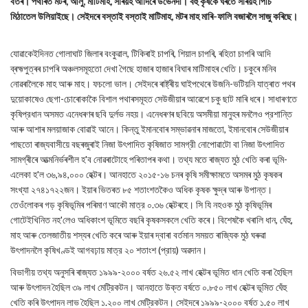
বতৰ। পথাৰত মটৰ, আলু, মাটিমাহ, সৰিয়হ আদিৰে উভৈনদী। বহু কৃষকে ঘৰতে সৰিয়হ পিচি
মিঠাতেল উলিয়াইছে। সেইদৰে বস্তাই বস্তাই মাটিমাহ, মটৰ মাহ মাৰি-ফালি বজাৰলৈ সাজু কৰিছে।
যোৱাকেইদিনত গোলাঘাট জিলাৰ বংকুৱাল, টিকিৰাই চাপৰি, শিয়াল চাপৰি, ৰহিতা চাপৰি আদি
ব্ৰহ্মপুত্ৰৰ চাপৰি অঞ্চলসমূহতো দেখা গৈছে হাজাৰ হাজাৰ বিঘাৰ মাটিমাহৰ খেতি। চকুৰে মনিব
নোৱৰালৈকে মাহ আৰু মাহ। ফচলো ভাল। সেইদৰে ৰাষ্ট্ৰীয় ঘাইপথেৰে উজনি-ভটিয়নি যাত্ৰাত পথৰ
দুয়োকাষেও ছেগা-চোৰোকাকৈ বিশাল পথাৰসমূহত সেউজীয়াৰ আৱেশে চকু ছাট মাৰি ধৰে। সাধাৰণতে
কৃষিপ্রধান অসমত এনেধৰণৰ ছবি দুর্লভ নহয়। এনেধৰণৰ ছবিয়ে অসমীয়া মানুহৰ মনলৈও প্রশান্তি
আৰু আশাৰ মলয়াজাক বোৱাই আনে। কিন্তু ইমানবোৰ সম্ভাৱনাৰ মাজতো, ইমানবোৰ সেউজীয়াৰ
পাছতো ৰাজ্যবাসীয়ে বছৰজুৰাই নিজা উৎপাদিত কৃষিজাত সামগ্রী নোপোৱাটো বা নিজা উৎপাদিত
সামগ্ৰীৰে আত্মনিৰ্ভৰশীল হ'ব নোৱৰাটোহে পৰিতাপৰ কথা। তথ্য মতে ৰাজ্যত মুঠ খেতি কৰা ভূমি-
এলেকা হ'ল ৩৬,৯৪,০০০ হেক্টৰ। আনহাতে ২০১৫-১৬ চনৰ কৃষি সমীক্ষামতে অসমৰ মুঠ কৃষকৰ
সংখ্যা ২৭৪১৭২২জন। ইয়াৰ ভিতৰত ৮৫ শতাংশতকৈও অধিক কৃষক ক্ষুদ্ৰ আৰু উপান্ত।
তেওঁলোকৰ গড় কৃষিভূমিৰ পৰিমাণ আকৌ মাত্র ০.৩৬ হেক্টৰহে। সি যি নহওক মুঠ কৃষিভূমিৰ
গোটেইখিনিত নহ'লেও অধিকাংশ ভূমিতে বছৰি কৃষকসকলে খেতি কৰে। বিশেষকৈ খৰালি ধান, ঘেঁহু,
মাহ আৰু তেলজাতীয় শস্যৰ খেতি কৰে আৰু ইয়াৰ দ্বাৰা বৰ্তমান সময়ত ৰাজ্যিক মুঠ ঘৰুৱা
উৎপাদনলৈ কৃষিখণ্ডই আগবঢ়ায় মাত্র ২০ শতাংশ (প্রায়) অৱদান।
বিভাগীয় তথ্য অনুসৰি ৰাজ্যত ১৯৯৯-২০০০ বর্ষত ২৬.৫২ লাখ হেক্টৰ ভূমিত ধান খেতি কৰা হৈছিল
আৰু উৎপাদন হৈছিল ৩৯ লাখ মেট্রিকটন। আনহাতে উক্ত বর্ষতে ০.৮৫০ লাখ হেক্টৰ ভূমিত ঘেঁহু
খেতি কৰি উৎপাদন লাভ হৈছিল ১.২০০ লাখ মেট্রিকটন। সেইদৰে ১৯৯৯-২০০০ বৰ্ষত ১.৫০ লাখ