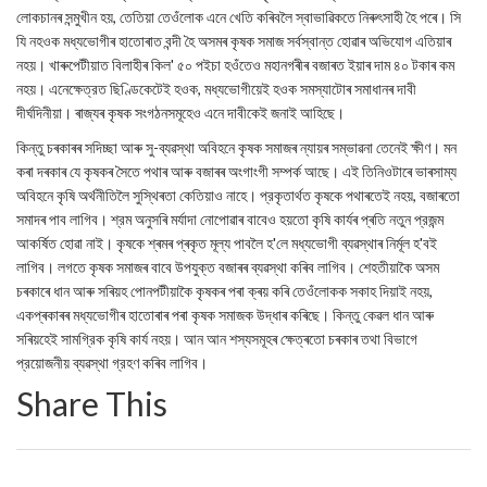
লোকচানৰ সন্মুখীন হয়, তেতিয়া তেওঁলোক এনে খেতি কৰিবলৈ স্বাভাৱিকতে নিৰুৎসাহী হৈ পৰে। সি
যি নহওক মধ্যভোগীৰ হাতোৰাত বন্দী হৈ অসমৰ কৃষক সমাজ সৰ্বস্বান্ত হোৱাৰ অভিযোগ এতিয়াৰ
নহয়। খাৰুপেটীয়াত বিলাহীৰ কিল' ৫০ পইচা হওঁতেও মহানগৰীৰ বজাৰত ইয়াৰ দাম ৪০ টকাৰ কম
নহয়। এনেক্ষেত্রত ছিণ্ডিকেটেই হওক, মধ্যভোগীয়েই হওক সমস্যাটোৰ সমাধানৰ দাবী
দীৰ্ঘদিনীয়া। ৰাজ্যৰ কৃষক সংগঠনসমূহেও এনে দাবীকেই জনাই আহিছে।
কিন্তু চৰকাৰৰ সদিচ্ছা আৰু সু-ব্যৱস্থা অবিহনে কৃষক সমাজৰ ন্যায়ৰ সম্ভাৱনা তেনেই ক্ষীণ। মন
কৰা দৰকাৰ যে কৃষকৰ সৈতে পথাৰ আৰু বজাৰৰ অংগাংগী সম্পর্ক আছে। এই তিনিওটাৰে ভাৰসাম্য
অবিহনে কৃষি অর্থনীতিলৈ সুস্থিৰতা কেতিয়াও নাহে। প্রকৃতাৰ্থত কৃষকে পথাৰতেই নহয়, বজাৰতো
সমাদৰ পাব লাগিব। শ্রম অনুসৰি মৰ্যাদা নোপোৱাৰ বাবেও হয়তো কৃষি কাৰ্যৰ প্ৰতি নতুন প্রজন্ম
আকর্ষিত হোৱা নাই। কৃষকে শ্ৰমৰ প্ৰকৃত মূল্য পাবলৈ হ'লে মধ্যভোগী ব্যৱস্থাৰ নির্মূল হ'বই
লাগিব। লগতে কৃষক সমাজৰ বাবে উপযুক্ত বজাৰৰ ব্যৱস্থা কৰিব লাগিব। শেহতীয়াকৈ অসম
চৰকাৰে ধান আৰু সৰিয়হ পোনপটীয়াকৈ কৃষকৰ পৰা ক্ৰয় কৰি তেওঁলোকক সকাহ দিয়াই নহয়,
একপ্ৰকাৰৰ মধ্যভোগীৰ হাতোৰাৰ পৰা কৃষক সমাজক উদ্ধাৰ কৰিছে। কিন্তু কেৱল ধান আৰু
সৰিয়হেই সামগ্রিক কৃষি কাৰ্য নহয়। আন আন শস্যসমূহৰ ক্ষেত্ৰতো চৰকাৰ তথা বিভাগে
প্রয়োজনীয় ব্যৱস্থা গ্রহণ কৰিব লাগিব।
Share This