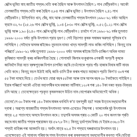
হেক্টৰ ভূমিত মাহ জাতীয় শস্যৰ খেতি কৰা হৈছিল আৰু উৎপাদন হৈছিল ১ লাখ মেট্রিকটন। আকৌ
তেলজাতীয় শস্যৰ খেতি কৰা হৈছিল ৩.৮৪ লাখ হেক্টৰ ভূমিত। উৎপাদন হৈছিল ২.৪১ লাখ
মেট্রিকটন। উল্লিখিত ধান, ঘেঁহু, মাহ আৰু তেলজাতীয় শস্যৰ উৎপাদন ১৯৯০-৯১ বর্ষত আছিল
ক্রমে ৩২.৭০ (২৫.২৬ লাখ হেক্টৰ ভূমি), ১.০৪ (.৮৩০ লাখ হেক্টৰ ভূমি), ০.৫২ (১.২১ লাখ হেক্টৰ
ভূমি) আৰু ১.৯০ (৩.৪০ লাখ হেক্টৰ ভূমি) লাখ মেট্রিকটন। চাবলৈ গ'লে ১৯৯০-৯১ বৰ্ষৰ তুলনাত
১৯৯৯-২০০০ বর্ষত কৃষি-উৎপাদন প্রায় দুগুণ। সেই হিচাপত কৃষক সমাজৰ অৱস্থা সুস্থিৰ হ'ব
লাগিছিল। সেইদৰে অসমৰ ৰাইজেও ন্যূনতম দামত খাদ্য সামগ্রী লাভ কৰিব লাগিছিল। কিন্তু তাৰ
পৰিৱৰ্তে ১৯৯০-৯১ বৰ্ষৰ তুলনাত ১৯৯৯-২০০০ বৰ্ষত অসমৰ ৰাইজে তিনি-চাৰিগুণ অধিক দামত
কৃষিজাত সামগ্রী ক্ৰয় কৰিবলগীয়া হৈছে। গোলাঘাট জিলাৰ বংকুৱালৰ এগৰাকী অগ্রণী কৃষকে
জানিবলৈ দিয়া মতে ব্ৰহ্মপুত্ৰৰ বিশাল চাপৰিত বছৰি তেওঁলোকে প্রায় পাঁচ হাজাৰ বিঘাৰ মাটি মাহৰ
খেতি কৰে। কিন্তু ফচল উঠাই মাৰি, জাবি-চালি ঠিক কৰাৰ পাছত মহাজনে প্রতি কিল'ত ৩০ৰ পৰা
৫৫ টকা দামহে দিয়ে। তেওঁৰ মতে যোৱা বছৰ ৫৫টকা আৰু তাৰ আগৰ বছৰ ৩০ টকাকৈহে পাইছিল।
ইয়াৰ পৰিৱৰ্তে আকৌ এতিয়া মহানগৰীৰ দৰে বজাৰত মাটিমাহ ১২০ৰ পৰা ১৪০ টকা দৰত ক্রয়-বিক্রয়
চলি আছে। তেনেক্ষেত্রত প্রকৃত কৃষকসকলে উচিত দাম নোপোৱাৰ অভিযোগেই অধিক।
তেনেহ'লে ৩০ টকাৰ পৰা ১৪০ টকাৰ মাজৰ ধনখিনি ক'ত হৰণলুকী হয়? সহজ উত্তৰ মধ্যভোগীৰ
দ্বাৰা। অৱশ্যে মাহজাতীয় শস্যৰ উৎপাদনত অসম এনেয়েও পিছপৰা। ভাৰতবৰ্ষৰ মুঠ উৎপাদনৰ
মাত্র ২.৫ শতাংশহে অসমে উৎপাদন কৰে। তদুপৰি অসমৰ প্ৰায় ৩ কোটি ২০ লাখ জনগণক প্ৰতি
বছৰে মাহ জাতীয় শস্যৰ প্ৰয়োজন হয় ৫৯৭.৮ টন। কিন্তু দুর্ভাগ্যৰ বিষয় যে ইয়াৰ ৫৩৬.৩ টন
শস্যই বাহিৰৰ পৰা আমদানি হয়। অর্থাৎ মাত্র ৬১.৫ টন শস্যহে ঘৰুৱাভাৱে উৎপাদন হয়।
এনেক্ষেত্রত এই সামান্য পৰিমাণৰ শস্য উৎপাদন কৰা কৃষকসকলো মধ্যভোগীৰ কবলত পৰি যেতিয়া