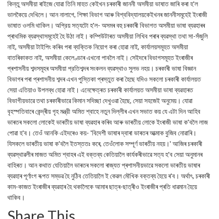
কিন্তু অসমীয়া ৰাইজে যোৱা তিনি মাহত কেইখন চৰকাৰী জাননী অসমীয়া ভাষাত জাৰি কৰা হ'ল
ভালকৈয়ে দেখিলে। আন নালাগে, শিক্ষা বিভাগ আৰু বিশ্ববিদ্যালয়কেইখনৰ জাননীসমূহেই ইংৰাজী
ভাষাত ওলমি থাকিল। অপ্রিয় সত্যটো হ'ল- অসমৰ বহু চৰকাৰী বিভাগত অসমীয়া ভাষা ব্যৱহাৰৰ
প্ৰাথমিক ব্যৱস্থাসমূহেই হৈ উঠা নাই। কম্পিউটাৰত অসমীয়া লিখিব পৰাৰ ব্যৱস্থা তথা সা-সঁজুলি
নাই, অসমীয়া টাইপিং কৰিব পৰা ব্যক্তিক নিয়োগ কৰা হোৱা নাই, কার্যালয়সমূহত অসমীয়া
বাতৰিকাকত নাই, অসমীয়া কেলেণ্ডাৰ এখনো পাবলৈ নাই। সেইদৰে বিভাগসমূহত ইংৰাজীৰ
প্ৰশাসনীয় শব্দসমূহৰ অসমীয়া প্রতিশব্দৰ সংকলন ব্যৱস্থাও সুলভ নহয়। চৰকাৰী ভাষা বিজ্ঞান
বিভাগৰ পৰা প্ৰশাসনীয় শব্দৰ এখন পুস্তিকা প্ৰস্তুত কৰা হৈছে যদিও সকলো চৰকাৰী কাৰ্যালয়ত
সেয়া এতিয়াও উপলব্ধ হোৱা নাই। এনেক্ষেত্ৰত চৰকাৰী কাৰ্যালয়ত অসমীয়া ভাষা ব্যৱহাৰত
বিভাগীয়ভাৱে তথা চৰকাৰীভাৱে কিমান সদিচ্ছা দেখুওৱা হৈছে, সেয়া সহজেই অনুমেয়। যোৱা
বৃহস্পতিবাৰে কেন্দ্ৰীয় গৃহ মন্ত্রী অমিত শ্বাহে নতুন দিল্লীৰ এখন সভাত কয় যে এটা দিন আহিব
ভাৰতৰ সকলো লোকেই ভাৰতীয় ভাষা ব্যৱহাৰ কৰিব আৰু ভাৰতীয় লোকে ইংৰাজী ভাষা ক'বলৈ লাজ
পোৱা হ'ব। তেওঁ আনকি এইদৰেও কয়- 'বিদেশী ভাষাৰ দ্বাৰা ভাৰতৰ আত্মাক বুজিব নোৱাৰি।
যিসকলে ভাৰতীয় ভাষা ক'বলৈ ইতস্ততঃ কৰে, তেওঁলোক সম্পূর্ণ ভাৰতীয় নহয়।' আজিৰ চৰকাৰী
ব্যৱস্থাৱলীৰ মাজত অমিত শ্বাহৰ এই বক্তব্য কেতিয়ালৈ কাৰ্যকৰীভাৱে সত্য হ'ব সেয়া অনুমানৰ
বাহিৰত। আন কথাত যেতিয়ালৈ ভাৰতৰ সকলো ৰাজ্যত প্ৰশাসনীয়ভাৱে সকলো ভাৰতীয় ভাষাৰ
ব্যৱহাৰ পূৰ্ণাংগ ৰূপত সম্ভৱ হৈ নুঠিব তেতিয়ালৈ ই কেৱল মৌখিক বক্তব্য হৈয়ে ৰ'ব। অৰ্থাৎ, চৰকাৰী
কাম-কাজত ইংৰাজীৰ ব্যৱহাৰ হৈ থকালৈকে আমাৰ ছাত্ৰ-ছাত্ৰীও ইংৰাজীৰ প্ৰতি ধাৱমান হৈয়ে
থাকিব।
Share This