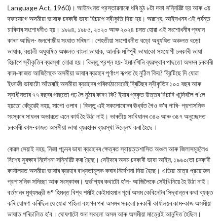
Language Act, 1960)। আইনখনত প্রস্তাৱনাকে ধৰি মুঠ ৮টা দফা সন্নিৱিষ্ট হয় আৰু ৩য়
দফাযোগে অসমীয়া ভাষাক চৰকাৰী ভাষা হিচাপে স্বীকৃতি দিয়া হয়। অৱশ্যে, আইনখনৰ এই পৰ্যন্ত
চাৰিবাৰ সংশোধনীও হয়। ১৯৬৪, ১৯৮৫, ২০২০ আৰু ২০২৪ চনত হোৱা এই সংশোধনীৰ প্ৰধান
কাৰণ আছিল- জনগোষ্ঠীয় সংঘাত মৰিষণ। শেহতীয়া সংশোধনীত বড়ো অধ্যুষিত অঞ্চলত বড়ো
ভাষাক, বঙালী অধ্যুষিত অঞ্চলত বাংলা ভাষাক, আনকি মণিপুৰী ভাষাকো সহযোগী চৰকাৰী ভাষা
হিচাপে স্বীকৃতিৰ ব্যৱস্থা লোৱা হয়। কিন্তু প্রশ্ন হয়- ইমানখিনি ব্যৱস্থাৰ পাছতো অসমৰ চৰকাৰী
কাম-কাজত আজিলৈকে অসমীয়া ভাষাৰ ব্যৱহাৰ পূৰ্ণাংগ ৰূপত হৈ নুঠিল কিয়? ব্রিটিছে দি যোৱা
ইংৰাজী ভাষাটো আঁতৰাই অসমীয়া ব্যৱহাৰৰ পৰিকাঠামোৱেই ব্ৰিটিছৰ স্বীকৃতিৰ ১০০ বছৰ আৰু
স্বাধীনতাৰ ৭৭ বছৰৰ পাছতো গঢ় লৈ নুঠাৰ কাৰণ কি? ইয়াৰ প্ৰকৃত উত্তৰ বিচাৰি খান্দিবলৈ গ'লে
হয়তো কেঁচুৱেই নহয়, সাপো ওলাব। কিন্তু এই সকলোবোৰৰ ঊর্ধ্বত গৈও ক'ব পাৰি- প্রশাসনিক
সংস্কাৰ সাধনৰ অভাৱতে এনে কাৰ্য হৈ উঠা নাই। ভাৰতীয় সংবিধানৰ ৩৪৬ আৰু ৩৪৭ অনুচ্ছেদত
চৰকাৰী কাম-কাজত অসমীয়া ভাষা ব্যৱহাৰৰ ব্যৱস্থা উল্লেখ কৰা হৈছে।
কেৱল সেয়াই নহয়, নিজা পচন্দৰ ভাষা ব্যৱহাৰৰ ক্ষেত্ৰত স্বায়ত্তশাসিত অঞ্চল আৰু জিলাসমূহলৈও
বিশেষ সুৰক্ষাৰ নিৰ্দেশনা সন্নিৱিষ্ট কৰা হৈছে। সেইদৰে অসম চৰকাৰী ভাষা আইন, ১৯৬০তো চৰকাৰী
কাৰ্যালয়ত অসমীয়া ভাষাৰ ব্যৱহাৰ বাধ্যতামূলক কৰাৰ নিৰ্দেশনা দিয়া হৈছে। এতিয়া মাত্র প্রয়োজন
প্রশাসনিক সদিচ্ছা আৰু সংস্কাৰৰ। দুর্ভাগ্যৰ কথাটো হ'ল- আজিলৈকে সেইখিনিয়ে হৈ উঠা নাই।
বৰ্তমানৰ মুখ্যমন্ত্রী ড° হিমন্ত বিশ্ব শর্মাই কেইমাহমান পূর্বে অসম কেবিনেটৰ সিদ্ধান্তৰ কথা ব্যক্ত
কৰি ঘোষণা কৰিছিল যে যোৱা পহিলা বহাগৰ পৰা অসমৰ সকলো চৰকাৰী কাৰ্যালয়ৰ কাম-কাজ অসমীয়া
ভাষাত পৰিচালিত হ'ব। ঘোষণাটো শুনা সকলো অসম আৰু অসমীয়া মাত্রেই আনন্দিত হৈছিল।