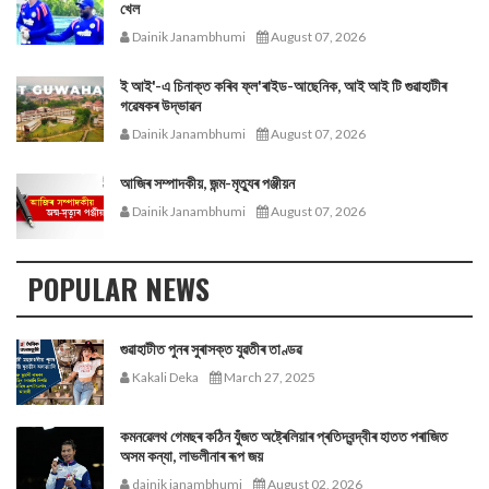
খেল
Dainik Janambhumi
August 07, 2026
ই আই'-এ চিনাক্ত কৰিব ফ্ল'ৰাইড-আছেনিক, আই আই টি গুৱাহাটীৰ
গৱেষকৰ উদ্ভাৱন
Dainik Janambhumi
August 07, 2026
আজিৰ সম্পাদকীয়, জন্ম-মৃত্যুৰ পঞ্জীয়ন
Dainik Janambhumi
August 07, 2026
POPULAR NEWS
গুৱাহাটীত পুনৰ সুৰাসক্ত যুৱতীৰ তাণ্ডৱ
Kakali Deka
March 27, 2025
কমনৱেলথ গেমছৰ কঠিন যুঁজত অষ্ট্ৰেলিয়াৰ প্ৰতিদ্বন্দ্বীৰ হাতত পৰাজিত
অসম কন্যা, লাভলীনাৰ ৰূপ জয়
dainik janambhumi
August 02, 2026