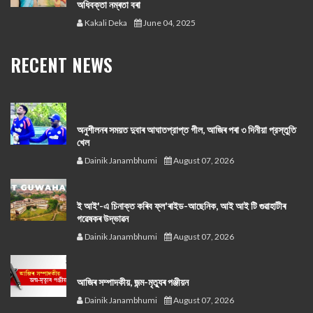
অধিবক্তা নম্ৰতা বৰা
Kakali Deka
June 04, 2025
RECENT NEWS
অনুশীলনৰ সময়ত দুবাৰ আঘাতপ্রাপ্ত গীল, আজিৰ পৰা ৩ দিনীয়া প্রস্তুতি
খেল
Dainik Janambhumi
August 07, 2026
ই আই'-এ চিনাক্ত কৰিব ফ্ল'ৰাইড-আছেনিক, আই আই টি গুৱাহাটীৰ
গৱেষকৰ উদ্ভাৱন
Dainik Janambhumi
August 07, 2026
আজিৰ সম্পাদকীয়, জন্ম-মৃত্যুৰ পঞ্জীয়ন
Dainik Janambhumi
August 07, 2026