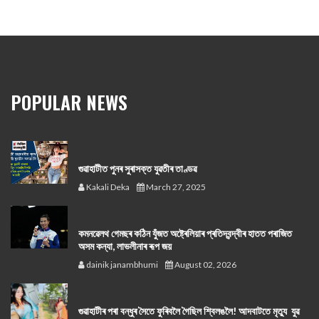
POPULAR NEWS
গুৱাহাটীত পুনৰ সুৰাসক্ত যুৱতীৰ তাণ্ডৱ
Kakali Deka
March 27, 2025
কমনৱেলথ গেমছৰ কঠিন যুঁজত অষ্ট্ৰেলিয়াৰ প্ৰতিদ্বন্দ্বীৰ হাতত পৰাজিত
অসম কন্যা, লাভলীনাৰ ৰূপ জয়
dainik janambhumi
August 02, 2026
গুৱাহাটীৰ পৰা বন্ধুৰ সৈতে ফুৰিবলৈ গৈছিল শ্বিলঙলৈ! আদবাটতে মৃত্যু যুৱ