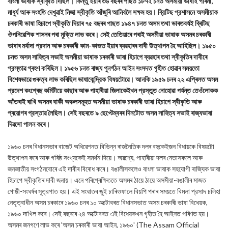
বাংলা ভাষাক স্বীকৃতি দিছিল। কিন্তু ইয়াৰ ৩৬ বছৰৰ পাছত ১৮৭২ চনত অসমীয়া ভাষাই গৰিমা,
মাধুৰ্য আৰু সংহতি দেখুৱাই নিজা স্বীকৃতি আঁজুৰি আনিবলৈ সক্ষম হয়। ব্রিটিছ প্রশাসনে অসমীয়াক
চৰকাৰী ভাষা হিচাপে স্বীকৃতি দিয়াৰ ৭৫ বছৰৰ পাছত ১৯৪৭ চনত অসম তথা ভাৰতবৰ্ষই ব্ৰিটিছ
ঔপনিৱেশিক শাসনৰ পৰা মুক্তি লাভ কৰে। সেই তেতিয়াৰে পৰাই অসমীয়া ভাষাক অসমৰ চৰকাৰী
ভাষাৰ মৰ্যাদা প্রদান আৰু চৰকাৰী কাম-কাজত ইয়াৰ ব্যৱহাৰৰ দাবী উত্থাপন হৈ আহিছিল। ১৯৫০
চনত অসম সাহিত্য সভাই অসমীয়া ভাষাক চৰকাৰী ভাষা হিচাপে ব্যৱহাৰ তথা স্বীকৃতিৰ দাবীৰে
প্রস্তাৱ গ্ৰহণ কৰিছিল। ১৯৫৬ চনত ৰাজ্য পুনর্গঠন আইন সংসদত গৃহীত হোৱাৰ সময়তো
বিশেষভাৱে গুৰুত্ব লাভ কৰিছিল ভাষাকেন্দ্রিক বিষয়টোৱে। আনকি ১৯৫৯ চনৰ ২২ এপ্ৰিলত অসম
প্রদেশ কংগ্ৰেছ কমিটীয়ে কাছাৰ আৰু পাহাৰীয়া জিলাকেইখন প্রস্তুত নোহোৱা পর্যন্ত তেওঁলোকক
আঁতৰাই ৰাখি অসমৰ বাকী অঞ্চলসমূহত অসমীয়া ভাষাক চৰকাৰী ভাষা হিচাপে স্বীকৃতি আৰু
প্ৰয়োগৰ প্রস্তাৱ লৈছিল। সেই বছৰতে ৯ ছেপ্টেম্বৰৰ দিনটোত অসম সাহিত্য সভাই ৰাজ্যভাষা
দিৱসো পালন কৰে।
১৯৬০ চনৰ বিধানসভাৰ বাজেট অধিৱেশনত বিভিন্ন ৰাজনৈতিক দলৰ বহুকেইজন বিধায়কে বিষয়টো
উত্থাপন কৰে আৰু গৰিষ্ঠ সংখ্যকেই সমর্থন দিয়ে। অৱশ্যে, পাহাৰীয়া দলৰ নেতাসকলে আৰু
জনজাতীয় সংগঠনবোৰে এই দাবীৰ বিৰোধ কৰে। বঙালীসকলেও বাংলা ভাষাক সহযোগী ৰাজ্যিক ভাষা
হিচাপে স্বীকৃতিৰ দাবী জনায়। এনে পৰিপ্ৰেক্ষিততে অসমৰ ঠায়ে ঠায়ে অসমীয়া-বঙালীৰ মাজত
গোষ্ঠী-সংঘৰ্ষৰ সূত্রপাত হয়। এই সংঘাতৰ জুই চাৰিওফালে বিয়পি পৰাৰ সময়তে বিমলা প্রসাদ চলিহা
নেতৃত্বাধীন অসম চৰকাৰে ১৯৬০ চনৰ ১০ অক্টোবৰত বিধানসভাত অসম চৰকাৰী ভাষা বিধেয়ক,
১৯৬০ দাখিল কৰে। সেই বছৰৰে ২৪ অক্টোবৰত এই বিধেয়কখন গৃহীত হৈ আইনত পৰিণত হয়।
অসমৰ জনগণে লাভ কৰে 'অসম চৰকাৰী ভাষা আইন, ১৯৬০' (The Assam Official