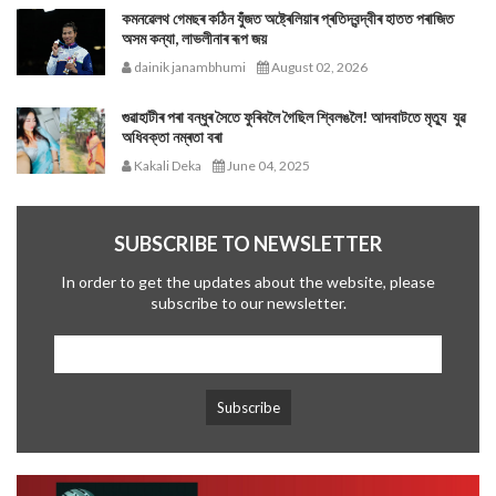
কমনৱেলথ গেমছৰ কঠিন যুঁজত অষ্ট্ৰেলিয়াৰ প্ৰতিদ্বন্দ্বীৰ হাতত পৰাজিত
অসম কন্যা, লাভলীনাৰ ৰূপ জয়
dainik janambhumi
August 02, 2026
গুৱাহাটীৰ পৰা বন্ধুৰ সৈতে ফুৰিবলৈ গৈছিল শ্বিলঙলৈ! আদবাটতে মৃত্যু যুৱ
অধিবক্তা নম্ৰতা বৰা
Kakali Deka
June 04, 2025
SUBSCRIBE TO NEWSLETTER
In order to get the updates about the website, please
subscribe to our newsletter.