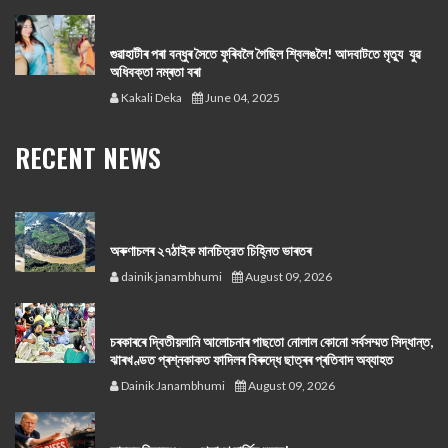
গুৱাহাটীৰ পৰা বন্ধুৰ সৈতে ফুৰিবলৈ গৈছিল শ্বিলঙলৈ! আদবাটতে মৃত্যু যুৱ
অধিবক্তা নম্ৰতা বৰা
Kakali Deka
June 04, 2025
RECENT NEWS
অৰুণাচলৰ ২৭ঠাইক মানচিত্রত চিহ্নিত ভাৰতৰ
dainik janambhumi
August 09, 2026
চৰকাৰৰে দ্বিতীয়লানি আলোচনাৰ পাছতো নোলাল কোনো সর্বসম্মত সিদ্ধান্ত,
ঝাৰখণ্ডত প্ৰশ্নকাকত ফাদিলৰ বিৰুদ্ধে ছাত্ৰৰ প্ৰতিবাদ অব্যাহত
Dainik Janambhumi
August 09, 2026