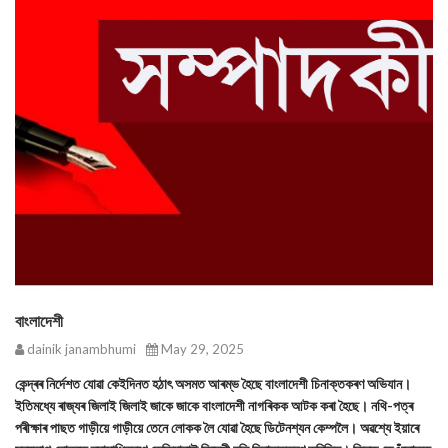
বাংলাদেশী
dainik janambhumi
May 29, 2025
কেন্দ্ৰৰ নিৰ্দেশত যোৱা কেইদিনত হঠাৎ অসমত আৰম্ভ হৈছে বাংলাদেশী চিনাক্তকৰণ অভিযান।
ইতিমধ্যে ৰাজ্যৰ জিলাই জিলাই জাকে জাকে বাংলাদেশী নাগৰিকক আটক কৰা হৈছে। নথি-পত্ৰ
পৰীক্ষাৰ পাছত গাড়ীয়ে গাড়ীয়ে তেনে লোকক লৈ যোৱা হৈছে ডিটেনশ্যন কেম্পলৈ। অৱশ্যে ইয়াৰে