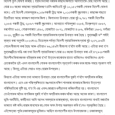
বিদেশী বুলি ঘোষণা কৰিছে। ইয়াৰ ভিতৰত বৰাকৰ কাছাৰ জিলাতে আটাইতকৈ বেছি বিদেশী আছে।
যোৱা ৪৩ বছৰত কাছাৰত ন্যায়াধিকৰণে চালি-জাৰি চাই মুঠ ১০,১৫২গৰাকী লোকক বিদেশী ঘোষণা
কৰে। এই বিদেশী লোকসমূহৰ ৮,১৩৯গৰাকী হিন্দু আৰু ২,০১৩গৰাকী মুছলমান। কাছাৰৰ পাছতে
দ্বিতীয়ত আছে কামৰূপ মহানগৰ জিলা। জিলাখনত চিনাক্ত হোৱা মুঠ ৬,৭৮১ গৰাকী বিদেশীৰ
২,৮৮৪ গৰাকী হিন্দু, ৩,৮৯৭ গৰাকী মুছলমান। আনহাতে লখিমপুৰত ৩২৮৪, ডিব্ৰুগড়ত ৩৮৬৭,
বৰপেটাত ৯৫৫, গোৱালপাৰাত ১৪৬২, হোজাইত ৩০৭১, যোৰহাটত ৪২৮৯, মৰিগাঁৱত ১৯৮৩, নগাঁৱত
৩০২৮, ধুবুৰীত ৩৬ গৰাকী বিদেশীক ন্যায়াধিকৰণৰ দ্বাৰা চিনাক্ত কৰা হৈছে। মুখ্যমন্ত্রী ড° শর্মাই
ব্যক্ত কৰা অনুসৰি ২০২৩ৰ ৩১ ডিচেম্বৰ পৰ্যন্ত বিদেশী ন্যায়াধিকৰণৰ দ্বাৰা মুঠ ৩,৩৭,১৮৬টা
গোচৰ মীমাংসা কৰা হৈছে আৰু এতিয়াও ৯৬,১৪৯টা মীমাংসা হ'বলৈ বাকী আছে। এতিয়া কথা হ'ল
মুখ্যমন্ত্রীয়ে দাঙি ধৰা তথা বিদেশী ন্যায়াধিকৰণে যোৱা ৪৩ বছৰত চিনাক্ত কৰা এই ৪৭,৯২৮গৰাকী
বিদেশীৰ কিমানজনক বহিষ্কাৰ কৰা হ'ল? উত্তৰ কাৰোবাৰ হাতত থাকিলেও নাথাকিলেও ছেগা-
চোৰোকাকৈ দুই-এদল বাংলাদেশী লোকক বাংলাদেশলৈ প্রত্যর্পণ কৰাৰ খবৰ মাজে-সময়ে প্রকাশ পাই
আছে। কিন্তু এতিয়া সেয়াও বন্ধ হোৱাৰ উপক্রম।
কিয়নো এতিয়া অসম তথা ভাৰতত চিনাক্ত হোৱা বাংলাদেশীক ঘূৰাই ল'বলৈ অস্বীকাৰ কৰিছে
বাংলাদেশে। এনে এক পৰিপ্ৰেক্ষিততে মঙলবাৰে দক্ষিণ শালমাৰা মানকাচৰ জিলাত উত্তপ্ত
পৰিস্থিতিৰো সৃষ্টি হয়, য'ত বি এছ এফৰ জোৱানে গুলীচালনা কৰিবলগীয়া হয়। বাংলাদেশে
তেওঁলোকৰ অবৈধ নাগৰিকক ঘূৰাই ল'বলৈ অস্বীকাৰ কৰাৰ আঁৰত আছে অনেক কাৰণ। বাংলাদেশ
ভূমি-অর্থনীতি, কর্মহীনতা আদি অলেখ সমস্যাৰে ভাৰাক্ৰান্ত, যাৰ বাবে বাংলাদেশত নাখাই মৰাতকৈ
ভাৰতত কষ্ট কৰি খোৱাৰ মানসেৰে বহু লোক অসৎ উপায় অৱলম্বন কৰি হ'লেও প্রব্রজিত হৈছে।
এইক্ষেত্ৰত পূৰ্বৰ চৰকাৰসমূহৰ ভূমিকাও আছিল বাংলাদেশীৰ বাবে উৎসাহজনক। চৰকাৰসমূহে