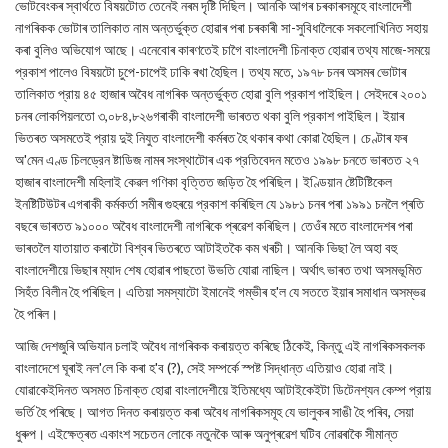
ভোটবেংকৰ স্বাৰ্থতে বিষয়টোত তেনেই নৰম দৃষ্টি দিছিল। আনকি আগৰ চৰকাৰসমূহে বাংলাদেশী
নাগৰিকক ভোটাৰ তালিকাত নাম অন্তর্ভুক্ত হোৱাৰ পৰা চৰকাৰী সা-সুবিধালৈকে সকলোখিনিত সহায়
কৰা বুলিও অভিযোগ আছে। এনেবোৰ কাৰণতেই চাগৈ বাংলাদেশী চিনাক্ত হোৱাৰ তথ্য মাজে-সময়ে
প্রকাশ পালেও বিষয়টো চুপে-চাপেই ঢাকি ৰখা হৈছিল। তথ্য মতে, ১৯৭৮ চনৰ অসমৰ ভোটাৰ
তালিকাত প্রায় ৪৫ হাজাৰ অবৈধ নাগৰিক অন্তর্ভুক্ত হোৱা বুলি প্রকাশ পাইছিল। সেইদৰে ২০০১
চনৰ লোকপিয়লতো ৩,০৮৪,৮২৬গৰাকী বাংলাদেশী ভাৰতত থকা বুলি প্রকাশ পাইছিল। ইয়াৰ
ভিতৰত অসমতেই প্রায় দুই নিযুত বাংলাদেশী কৰ্মৰত হৈ থকাৰ কথা কোৱা হৈছিল। চেণ্টাৰ ফৰ
অ'মেন এণ্ড চিলড্রেন ষ্টাডিজ নামৰ সংস্থাটোৰ এক প্রতিবেদন মতেও ১৯৯৮ চনতে ভাৰতত ২৭
হাজাৰ বাংলাদেশী মহিলাই কেৱল গণিকা বৃত্তিত জড়িত হৈ পৰিছিল। ইণ্ডিয়ান ষ্টেটিষ্টিকেল
ইনষ্টিটিউটৰ এগৰাকী কৰ্মকর্তা সমীৰ গুহৰয়ে প্রকাশ কৰিছিল যে ১৯৮১ চনৰ পৰা ১৯৯১ চনলৈ প্ৰতি
বছৰে ভাৰতত ৯১০০০ অবৈধ বাংলাদেশী নাগৰিকে প্ৰৱেশ কৰিছিল। তেওঁৰ মতে বাংলাদেশৰ পৰা
ভাৰতলৈ যাতায়াত কৰাটো বিশ্বৰ ভিতৰতে আটাইতকৈ কম খৰচী। আনকি ভিছা লৈ অহা বহু
বাংলাদেশীয়ে ভিছাৰ ম্যাদ শেষ হোৱাৰ পাছতো উভতি যোৱা নাছিল। অর্থাৎ ভাৰত তথা অসমভূমিত
সিহঁত বিলীন হৈ পৰিছিল। এতিয়া সমস্যাটো ইমানেই গম্ভীৰ হ'ল যে সততে ইয়াৰ সমাধান অসম্ভৱ
হৈ পৰিল।
আজি দেশজুৰি অভিযান চলাই অবৈধ নাগৰিকক কৰায়ত্ত কৰিছে ঠিকেই, কিন্তু এই নাগৰিকসকলক
বাংলাদেশে ঘূৰাই নল'লে কি কৰা হ'ব (?), সেই সম্পর্কে স্পষ্ট সিদ্ধান্ত এতিয়াও হোৱা নাই।
যোৱাকেইদিনত অসমত চিনাক্ত হোৱা বাংলাদেশীয়ে ইতিমধ্যে আটাইকেইটা ডিটেনশ্যন কেম্প প্রায়
ভর্তি হৈ পৰিছে। আগত দিনত কৰায়ত্ত কৰা অবৈধ নাগৰিকসমূহ যে ভালুকৰ সাঙী হৈ পৰিব, সেয়া
ধুৰুপ। এইক্ষেত্ৰত একাংশ সচেতন লোকে নতুনকৈ আৰু অনুপ্ৰৱেশ ঘটিব নোৱৰাকৈ সীমান্ত