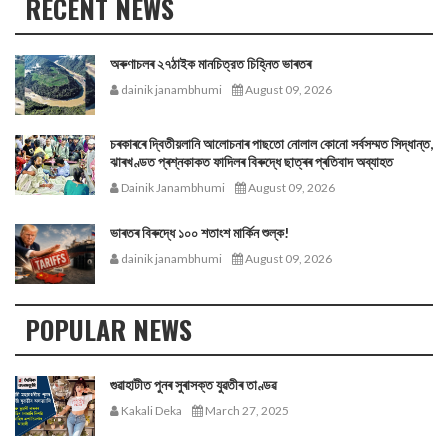
RECENT NEWS
অৰুণাচলৰ ২৭ঠাইক মানচিত্রত চিহ্নিত ভাৰতৰ
dainik janambhumi
August 09, 2026
চৰকাৰৰে দ্বিতীয়লানি আলোচনাৰ পাছতো নোলাল কোনো সর্বসম্মত সিদ্ধান্ত,
ঝাৰখণ্ডত প্ৰশ্নকাকত ফাদিলৰ বিৰুদ্ধে ছাত্ৰৰ প্ৰতিবাদ অব্যাহত
Dainik Janambhumi
August 09, 2026
ভাৰতৰ বিৰুদ্ধে ১০০ শতাংশ মার্কিন শুল্ক!
dainik janambhumi
August 09, 2026
POPULAR NEWS
গুৱাহাটীত পুনৰ সুৰাসক্ত যুৱতীৰ তাণ্ডৱ
Kakali Deka
March 27, 2025