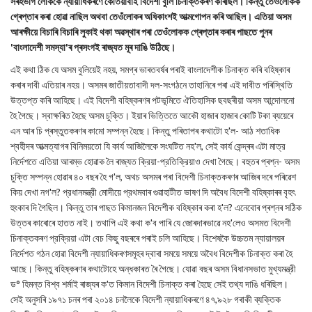
সৰহভাগ লোককে ন্যায়াধিকৰণে কেতিয়াবাই বিদেশী বুলি চিনাক্তকৰণ কৰিছিল। কিন্তু তেওঁলোকক
গ্ৰেপ্তাৰ কৰা হোৱা নাছিল অথবা তেওঁলোকৰ অধিকাংশই আত্মগোপন কৰি আছিল। এতিয়া অসম
আৰক্ষীয়ে বিচাৰি বিচাৰি লুকাই থকা অৱস্থাৰ পৰা তেওঁলোকক গ্ৰেপ্তাৰ কৰাৰ পাছতে পুনৰ
'বাংলাদেশী সমস্যা'ৰ প্ৰসংগই ৰাজ্যত মূৰ দাঙি উঠিছে।
এই কথা ঠিক যে অসম বুলিয়েই নহয়, সমগ্ৰ ভাৰতবৰ্ষৰ পৰাই বাংলাদেশীক চিনাক্ত কৰি বহিষ্কাৰ
কৰাৰ দাবী এতিয়াৰ নহয়। অসমৰ জাতীয়তাবাদী দল-সংগঠনে তাহানিৰে পৰা এই দাবীত পৰিস্থিতি
উত্তপ্ত কৰি আহিছে। এই বিদেশী বহিষ্কৰণৰ পটভূমিতে ঐতিহাসিক ছবছৰীয়া অসম আন্দোলনো
হৈ গৈছে। স্বাক্ষৰিত হৈছে অসম চুক্তি। ইয়াৰ ভিত্তিতে আকৌ হাজাৰ হাজাৰ কোটি টকা ব্যয়েৰে
এন আৰ চি প্ৰস্তুতকৰণৰ কামো সম্পন্ন হৈছে। কিন্তু পৰিতাপৰ কথাটো হ'ল- আঠ শতাধিক
শ্বহীদৰ আত্মত্যাগৰ বিনিময়তো যি কার্য আজিলৈকে সংঘটিত নহ'ল, সেই কার্য কেন্দ্ৰৰ এটা মাত্র
নির্দেশতে এতিয়া আৰম্ভ হোৱাক লৈ ৰাজ্যত ক্রিয়া-প্রতিক্রিয়াও দেখা গৈছে। বহুতৰ প্ৰশ্ন- অসম
চুক্তি সম্পন্ন হোৱাৰ ৪০ বছৰ হৈ গ'ল, অথচ অসমৰ পৰা বিদেশী চিনাক্তকৰণৰ আজিৰ দৰে পৰিৱেশ
কিয় দেখা নগ'ল? প্রধানমন্ত্রী মোদীয়ে প্রথমবাৰ গুৱাহাটীত ভাষণ দি অবৈধ বিদেশী বহিষ্কাৰৰ বৃহৎ
হুংকাৰ দি গৈছিল। কিন্তু তাৰ পাছত কিমানজন বিদেশীক বহিষ্কাৰ কৰা হ'ল? এনেবোৰ প্ৰশ্নৰ সঠিক
উত্তৰ কাৰোৰে হাতত নাই। তথাপি এই কথা ক'ব পাৰি যে জোৰদাৰভাৱে নহ'লেও অসমত বিদেশী
চিনাক্তকৰণ প্রক্রিয়া এটা বেচ কিছু বছৰৰে পৰাই চলি আহিছে। বিশেষকৈ উচ্চতম ন্যায়ালয়ৰ
নির্দেশত গঠন হোৱা বিদেশী ন্যায়াধিকৰণসমূহৰ দ্বাৰা সময়ে সময়ে অবৈধ বিদেশীক চিনাক্ত কৰা হৈ
আছে। কিন্তু বহিষ্কৰণৰ কথাটোহে অন্ধকাৰত ৰৈ গৈছে। যোৱা বছৰ অসম বিধানসভাত মুখ্যমন্ত্রী
ড° হিমন্ত বিশ্ব শৰ্মাই ৰাজ্যৰ ক'ত কিমান বিদেশী চিনাক্ত কৰা হৈছে সেই তথ্য দাঙি ধৰিছিল।
সেই অনুসৰি ১৯৭১ চনৰ পৰা ২০১৪ চনলৈকে বিদেশী ন্যায়াধিকৰণে ৪৭,৯২৮ গৰাকী ব্যক্তিক