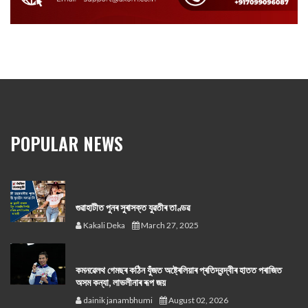
POPULAR NEWS
গুৱাহাটীত পুনৰ সুৰাসক্ত যুৱতীৰ তাণ্ডৱ
Kakali Deka
March 27, 2025
কমনৱেলথ গেমছৰ কঠিন যুঁজত অষ্ট্ৰেলিয়াৰ প্ৰতিদ্বন্দ্বীৰ হাতত পৰাজিত
অসম কন্যা, লাভলীনাৰ ৰূপ জয়
dainik janambhumi
August 02, 2026