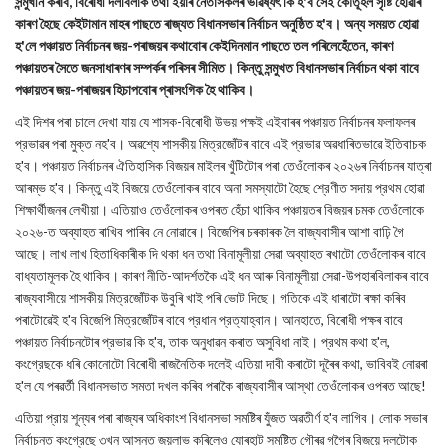
সন্মুখীন কৰাব, বিৰোধী দলবিলাক তথা ইয়াৰ নেতাসকলৰ ভৱিষ্যৎ কি হ'ব সেই কৌতূহল সৃষ্টি হোৱাৰ
কাৰণ হৈছে কেইটামান মাহৰ পাছতে ৰাজ্যত বিধানসভাৰ নির্বাচন অনুষ্ঠিত হ'ব। অন্য সময়ত হোৱা
হ'লে পঞ্চায়ত নিৰ্বাচনৰ জয়-পৰাজয়ৰ কথাবোৰ কেইদিনমান পাছতে তল পৰিলেহেঁতেন, কাৰণ
পঞ্চায়তৰ সৈতে জনসাধাৰণৰ সম্পৰ্কৰ পৰিসৰ সীমিত। কিন্তু সন্মুখত বিধানসভাৰ নির্বাচন থকা বাবে
পঞ্চায়তৰ জয়-পৰাজয়ৰ হিচাপবোৰ প্ৰাসংগিক হৈ থাকিব।
এই দিশৰ পৰা চালে দেখা যায় যে শাসক-বিৰোধী উভয় পক্ষই এইবাৰৰ পঞ্চায়ত নিৰ্বাচনৰ ফলাফলৰ
প্রভাৱৰ পৰা মুক্ত নহ'ব। অৱশ্যে শাসকীয় মিত্রজোঁটৰ বাবে এই প্রভাৱ অৱধাৰিতভাৱে ইতিবাচক
হ'ব। পঞ্চায়ত নির্বাচনৰ ঐতিহাসিক বিজয়ৰ মাইলৰ খুঁটিটোৰ পৰা তেওঁলোকৰ ২০২৬ৰ নিৰ্বাচনৰ যাত্ৰা
আৰম্ভ হ'ব। কিন্তু এই বিজয়ে তেওঁলোকৰ বাবে অনা সমস্যাটো হৈছে শ্রেণীত সদায় প্রথম হোৱা
শিক্ষার্থীজনৰ লেখীয়া। এতিয়াও তেওঁলোকৰ ওপৰত হেঁচা থাকিব পঞ্চায়তৰ বিজয়ৰ চমক তেওঁলোকে
২০২৬-ত অব্যাহত ৰাখিব পাৰিব নে নোৱাৰে। বিজেপিৰ চৰকাৰক লৈ বাজ্যবাসীৰ আশা বাঢ়ি গৈ
আছে। লাখ লাখ হিতাধিকাৰীক দি থকা ধন তথা বিনামূলীয়া সেৱা অব্যাহত ৰখাটো তেওঁলোকৰ বাবে
বাধ্যতামূলক হৈ থাকিব। কাৰণ নীতি-আদর্শতকৈ এই ধন আৰু বিনামূলীয়া সেৱা-উপহাৰবিলাকৰ বাবে
ৰাজ্যবাসীয়ে শাসকীয় মিত্রজোঁটক উবুৰি খাই পৰি ভোট দিছে। গতিকে এই ধাৰাটো ৰক্ষা কৰিব
পৰাটোৱেই হ'ব বিজেপি মিত্রজোঁটৰ বাবে প্রধান প্রত্যাহ্বান। আনহাতে, বিৰোধী পক্ষৰ বাবে
পঞ্চায়ত নির্বাচনটোৰ প্রভাৱ কি হ'ব, তাক অনুধাৱন কৰাত অসুবিধা নাই। প্রথম কথা হ'ল,
কংগ্রেছকে ধৰি কোনোটো বিৰোধী ৰাজনৈতিক দলেই এতিয়া দাবী কৰাটো দূৰৈৰ কথা, ভাবিবই নোৱৰা
হ'ল যে পৰৱৰ্তী বিধানসভাত সমতা দখল কৰিব পৰাকৈ ৰাজ্যবাসীৰ আস্থা তেওঁলোকৰ ওপৰত আছে!
এতিয়া প্রায় শূন্যৰ পৰা ৰাজ্যৰ অধিকাংশ বিধানসভা সমষ্টিৰ যুঁজত অৱতীর্ণ হ'ব লাগিব। লোক সভাৰ
নির্বাচনত কংগ্রেছে ৩খন আসনত জয়লাভ কৰিলেও যোৰহাট সমষ্টিত গৌৰৱ গগৈৰ বিজয়ে দলটোক