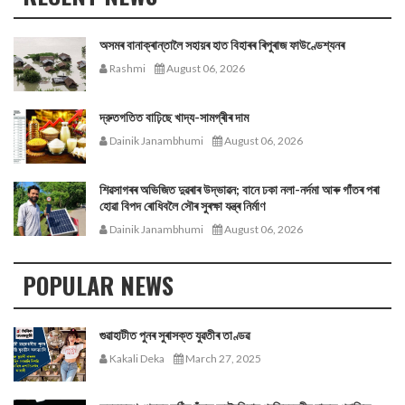
অসমৰ বানাক্ৰান্তালৈ সহায়ৰ হাত বিহাৰৰ ৰিপুৰাজ ফাউণ্ডেশ্যনৰ
Rashmi
August 06, 2026
দ্রুতগতিত বাঢ়িছে খাদ্য-সামগ্ৰীৰ দাম
Dainik Janambhumi
August 06, 2026
শিৱসাগৰৰ অভিজিত দুৱৰাৰ উদ্ভাৱন; বানে ঢকা নলা-নৰ্দমা আৰু গাঁতৰ পৰা
হোৱা বিপদ ৰোধিবলৈ সৌৰ সুৰক্ষা যন্ত্ৰ নিৰ্মাণ
Dainik Janambhumi
August 06, 2026
POPULAR NEWS
গুৱাহাটীত পুনৰ সুৰাসক্ত যুৱতীৰ তাণ্ডৱ
Kakali Deka
March 27, 2025