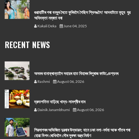
গুৱাহাটীৰ পৰা বন্ধুৰ সৈতে ফুৰিবলৈ গৈছিল শ্বিলঙলৈ! আদবাটতে মৃত্যু যুৱ
অধিবক্তা নম্ৰতা বৰা
Kakali Deka
June 04, 2025
RECENT NEWS
অসমৰ বানাক্ৰান্তালৈ সহায়ৰ হাত বিহাৰৰ ৰিপুৰাজ ফাউণ্ডেশ্যনৰ
Rashmi
August 06, 2026
দ্রুতগতিত বাঢ়িছে খাদ্য-সামগ্ৰীৰ দাম
Dainik Janambhumi
August 06, 2026
শিৱসাগৰৰ অভিজিত দুৱৰাৰ উদ্ভাৱন; বানে ঢকা নলা-নৰ্দমা আৰু গাঁতৰ পৰা
হোৱা বিপদ ৰোধিবলৈ সৌৰ সুৰক্ষা যন্ত্ৰ নিৰ্মাণ