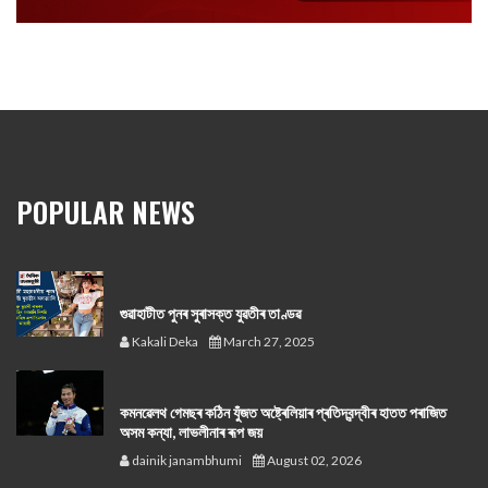
POPULAR NEWS
গুৱাহাটীত পুনৰ সুৰাসক্ত যুৱতীৰ তাণ্ডৱ
Kakali Deka
March 27, 2025
কমনৱেলথ গেমছৰ কঠিন যুঁজত অষ্ট্ৰেলিয়াৰ প্ৰতিদ্বন্দ্বীৰ হাতত পৰাজিত
অসম কন্যা, লাভলীনাৰ ৰূপ জয়
dainik janambhumi
August 02, 2026