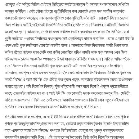
এনেকুৱা এটা শক্তি দিছিল যে ইয়াৰ ভিত্তিত দলটোৱে ৰাজ্যৰ বিধানসভা দখলৰ সপোন দেখিবলৈ
আৰম্ভ কৰিছিল। সেই গৌৰৱ গগৈয়ে প্রতিনিধিত্ব কৰা যোৰহাট লোক সভা সমষ্টিৰ অন্তর্গত
পঞ্চায়তবিলাকত কংগ্রেছ এক প্ৰকাৰ ধূলিসাৎ হোৱা বুলিয়েই ক'ব পাৰি। যোৰহাট জিলাত ১৬খন
জিলা পৰিষদৰ আটাইকেইখনেই বিজেপি মিত্রজোঁটৰ হাতলৈ গ'ল। শিৱসাগৰ, চৰাইদেউ জিলাতো
একেই অৱস্থা। আনহাতে, দেশৰ ভিতৰত সৰ্বাধিক ভোটৰ ব্যৱধানত লোক সভালৈ নির্বাচিত হোৱা
ধুবুৰী সমষ্টিতো পঞ্চায়ত নিৰ্বাচনত কংগ্ৰেছৰ সেই একাধিপত্য বাহাল নাথাকিল। তাত এ আই ইউ ডি
এফৰ ভেটি পুনৰ টনকিয়াল হোৱাটো লক্ষণীয় ঘটনা। আনহাতে নিজৰ বিধানসভা সমষ্টি শিৱসাগৰত
অখিল গগৈয়ে ৰাইজৰ দলৰ ভেটি ৰক্ষা কৰিব নোৱাৰিলে যদিও নামনি আৰু মধ্য অসমৰ ৩খন জিলা
পৰিষদ আৰু ১৯খন আঞ্চলিক পঞ্চায়তত বিজয় সাব্যস্ত কৰিবলৈ সক্ষম হ'ল। এতিয়া অখিল গগৈৰ
বাবে শিৱসাগৰ বিধানসভা সমষ্টিটো পুনৰ দখল কৰাটো এটা সাংঘাতিক প্রত্যাহ্বান হৈ পৰিব।
আনহাতে, কংগ্ৰেছৰ বাবে গুৰুতৰ সমস্যাটো হ'ল তেওঁলোকে কাক লৈ বিধানসভা নিৰ্বাচনৰ যুঁজখনত
অৱতীৰ্ণ হ'ব? এ আই ইউ ডি এফ এতিয়া কংগ্ৰেছৰ শত্রু, আনহাতে ৰাইজৰ দলৰ সৈতে তেওঁলোকৰ
সংঘাত তুংগত। যদি বিজেপিৰ বিৰুদ্ধে যুঁজ শক্তিশালী কৰাৰ বাবে বিৰোধী ঐক্যৰ প্ৰয়োজনীয়তা
আহে, তেনেহ'লে ৰাইজৰ দল বা এ আই ইউ ডি এফ কোনটো দলক কংগ্ৰেছে গুৰুত্ব দিব- সেইটো
এতিয়া ডাঙৰ প্ৰশ্ন। নিৰ্বাচনত কেইবাখনো আঞ্চলিক পঞ্চায়তত বিজয়ী হোৱা সূত্ৰে ৰাইজৰ দলে
নামনিৰ বা মধ্য অসমৰ বিধানসভাৰ আসন বিচাৰিলে কংগ্ৰেছে মানি ল'বনে।
যদি মানি নলয় আৰু কংগ্ৰেছ, এ আই ইউ ডি এফ আৰু ৰাইজৰ দলে বিধানসভাৰ নিৰ্বাচনত পৃথকে
পৃথকে প্রতিদ্বন্দ্বিতাৰ সিদ্ধান্ত ল'ব লগা হয়, তেতিয়া মধ্য নামনিৰ যুঁজখন বিজেপি মিত্রজোঁটৰ
বাবে একেবাৰে সহজ হৈ নপৰিবনে? পঞ্চায়ত নির্বাচনটোৱে এনেকুৱা বহু প্রশ্ন দলসমূহৰ লগতে
ৰাজ্যবাসীৰ সন্মুখলৈ আনি দিছে। এই প্রশ্নবোৰৰ উত্তৰেই নিৰ্ণয় কৰিব বিজেপিৰ অশ্বমেধৰ