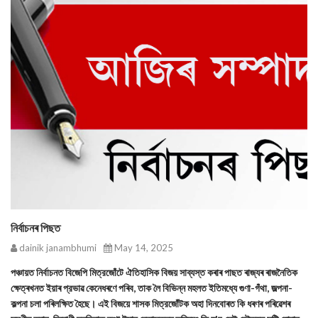
নিৰ্বাচনৰ পিছত
dainik janambhumi
May 14, 2025
পঞ্চায়ত নির্বাচনত বিজেপি মিত্রজোঁটে ঐতিহাসিক বিজয় সাব্যস্ত কৰাৰ পাছত ৰাজ্যৰ ৰাজনৈতিক
ক্ষেত্ৰখনত ইয়াৰ প্রভাৱ কেনেধৰণে পৰিব, তাক লৈ বিভিন্ন মহলত ইতিমধ্যে গুণা-গঁথা, জল্পনা-
কল্পনা চলা পৰিলক্ষিত হৈছে। এই বিজয়ে শাসক মিত্রজোঁটক অহা দিনবোৰত কি ধৰণৰ পৰিৱেশৰ