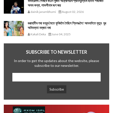
কমনৱেলথ গেমছৰ কঠিন যুঁজত অষ্ট্ৰেলিয়াৰ প্ৰতিদ্বন্দ্বীৰ হাতত পৰাজিত
অসম কন্যা, লাভলীনাৰ ৰূপ জয়
dainik janambhumi
August 02, 2026
গুৱাহাটীৰ পৰা বন্ধুৰ সৈতে ফুৰিবলৈ গৈছিল শ্বিলঙলৈ! আদবাটতে মৃত্যু যুৱ
অধিবক্তা নম্ৰতা বৰা
Kakali Deka
June 04, 2025
SUBSCRIBE TO NEWSLETTER
In order to get the updates about the website, please
subscribe to our newsletter.