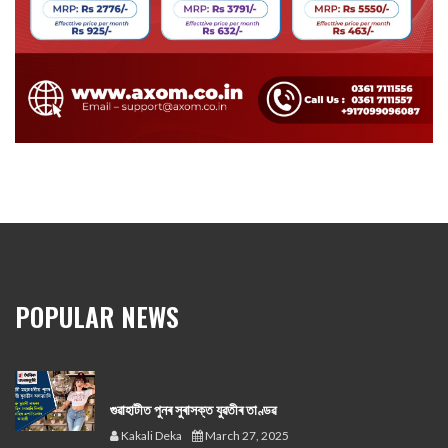
POPULAR NEWS
গুৱাহাটীত পুনৰ সুৰাসক্ত যুৱতীৰ তাণ্ডৱ
Kakali Deka
March 27, 2025