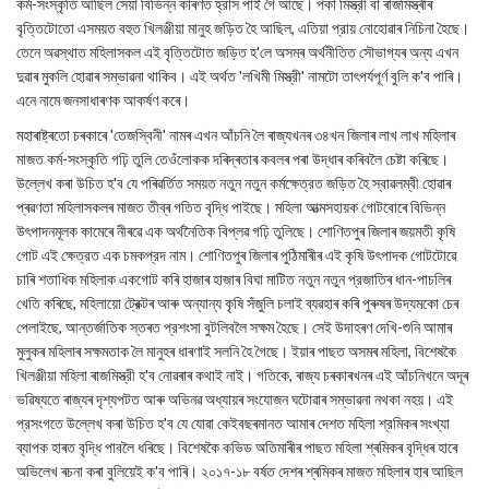
কর্ম-সংস্কৃতি আছিল সেয়া বিভিন্ন কাৰণত হ্রাস পাই গৈ আছে। পকা মিস্ত্রী বা ৰাজমিস্ত্ৰীৰ
বৃত্তিটোতো এসময়ত বহুত খিলঞ্জীয়া মানুহ জড়িত হৈ আছিল, এতিয়া প্রায় নোহোৱাৰ নিচিনা হৈছে।
তেনে অৱস্থাত মহিলাসকল এই বৃত্তিটোত জড়িত হ'লে অসমৰ অৰ্থনীতিত সৌভাগ্যৰ অন্য এখন
দুৱাৰ মুকলি হোৱাৰ সম্ভাৱনা থাকিব। এই অর্থত 'লখিমী মিস্ত্রী' নামটো তাৎপৰ্যপূৰ্ণ বুলি ক'ব পাৰি।
এনে নামে জনসাধাৰণক আকৰ্ষণ কৰে।
মহাৰাষ্ট্ৰতো চৰকাৰে 'তেজস্বিনী' নামৰ এখন আঁচনি লৈ ৰাজ্যখনৰ ৩৪খন জিলাৰ লাখ লাখ মহিলাৰ
মাজত কর্ম-সংস্কৃতি গঢ়ি তুলি তেওঁলোকক দৰিদ্ৰতাৰ কবলৰ পৰা উদ্ধাৰ কৰিবলৈ চেষ্টা কৰিছে।
উল্লেখ কৰা উচিত হ'ব যে পৰিৱৰ্তিত সময়ত নতুন নতুন কর্মক্ষেত্রত জড়িত হৈ স্বাৱলম্বী হোৱাৰ
প্ৰৱণতা মহিলাসকলৰ মাজত তীব্ৰ গতিত বৃদ্ধি পাইছে। মহিলা আত্মসহায়ক গোটবোৰে বিভিন্ন
উৎপাদনমূলক কামেৰে নীৰৱে এক অর্থনৈতিক বিপ্লৱ গঢ়ি তুলিছে। শোণিতপুৰ জিলাৰ জয়মতী কৃষি
গোট এই ক্ষেত্রত এক চমকপ্রদ নাম। শোণিতপুৰ জিলাৰ পুঠিমাৰীৰ এই কৃষি উৎপাদক গোটটোৱে
চাৰি শতাধিক মহিলাক একগোট কৰি হাজাৰ হাজাৰ বিঘা মাটিত নতুন নতুন প্রজাতিৰ ধান-পাচলিৰ
খেতি কৰিছে, মহিলায়ো ট্রেক্টৰ আৰু অন্যান্য কৃষি সঁজুলি চলাই ব্যৱহাৰ কৰি পুৰুষৰ উদ্যমকো চেৰ
পেলাইছে, আন্তর্জাতিক স্তৰত প্রশংসা বুটলিবলৈ সক্ষম হৈছে। সেই উদাহৰণ দেখি-শুনি আমাৰ
মুলুকৰ মহিলাৰ সক্ষমতাক লৈ মানুহৰ ধাৰণাই সলনি হৈ গৈছে। ইয়াৰ পাছত অসমৰ মহিলা, বিশেষকৈ
খিলঞ্জীয়া মহিলা ৰাজমিস্ত্রী হ'ব নোৱৰাৰ কথাই নাই। গতিকে, ৰাজ্য চৰকাৰখনৰ এই আঁচনিখনে অদূৰ
ভৱিষ্যতে ৰাজ্যৰ দৃশ্যপটত আৰু অভিনৱ অধ্যায়ৰ সংযোজন ঘটোৱাৰ সম্ভাৱনা নথকা নহয়। এই
প্রসংগতে উল্লেখ কৰা উচিত হ'ব যে যোৱা কেইবছৰমানত আমাৰ দেশত মহিলা শ্রমিকৰ সংখ্যা
ব্যাপক হাৰত বৃদ্ধি পাবলৈ ধৰিছে। বিশেষকৈ কভিড অতিমাৰীৰ পাছত মহিলা শ্ৰমিকৰ বৃদ্ধিৰ হাৰে
অভিলেখ ৰচনা কৰা বুলিয়েই ক'ব পাৰি। ২০১৭-১৮ বৰ্ষত দেশৰ শ্ৰমিকৰ মাজত মহিলাৰ হাৰ আছিল