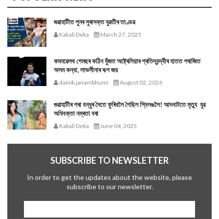
গুৱাহাটীত পুনৰ সুৰাসক্ত যুৱতীৰ তাণ্ডৱ
Kakali Deka
March 27, 2025
কমনৱেলথ গেমছৰ কঠিন যুঁজত অষ্ট্ৰেলিয়াৰ প্ৰতিদ্বন্দ্বীৰ হাতত পৰাজিত
অসম কন্যা, লাভলীনাৰ ৰূপ জয়
dainik janambhumi
August 02, 2026
গুৱাহাটীৰ পৰা বন্ধুৰ সৈতে ফুৰিবলৈ গৈছিল শ্বিলঙলৈ! আদবাটতে মৃত্যু যুৱ
অধিবক্তা নম্ৰতা বৰা
Kakali Deka
June 04, 2025
SUBSCRIBE TO NEWSLETTER
In order to get the updates about the website, please
subscribe to our newsletter.