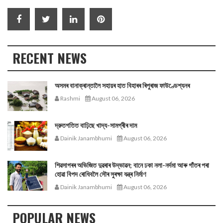
RECENT NEWS
অসমৰ বানাক্ৰান্তালৈ সহায়ৰ হাত বিহাৰৰ ৰিপুৰাজ ফাউণ্ডেশ্যনৰ
Rashmi
August 06, 2026
দ্রুতগতিত বাঢ়িছে খাদ্য-সামগ্ৰীৰ দাম
Dainik Janambhumi
August 06, 2026
শিৱসাগৰৰ অভিজিত দুৱৰাৰ উদ্ভাৱন; বানে ঢকা নলা-নৰ্দমা আৰু গাঁতৰ পৰা
হোৱা বিপদ ৰোধিবলৈ সৌৰ সুৰক্ষা যন্ত্ৰ নিৰ্মাণ
Dainik Janambhumi
August 06, 2026
POPULAR NEWS