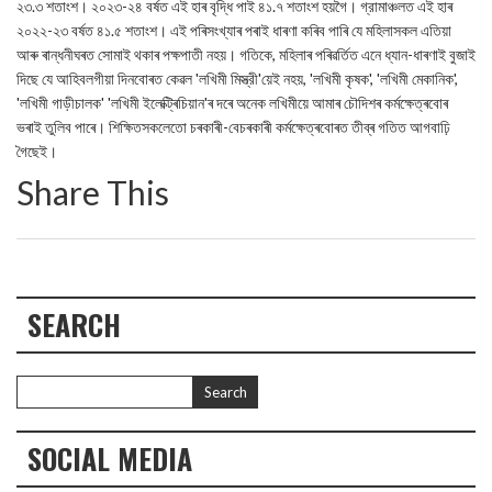
২৩.৩ শতাংশ। ২০২৩-২৪ বৰ্ষত এই হাৰ বৃদ্ধি পাই ৪১.৭ শতাংশ হয়গৈ। গ্রামাঞ্চলত এই হাৰ
২০২২-২৩ বর্ষত ৪১.৫ শতাংশ। এই পৰিসংখ্যাৰ পৰাই ধাৰণা কৰিব পাৰি যে মহিলাসকল এতিয়া
আৰু ৰান্ধনীঘৰত সোমাই থকাৰ পক্ষপাতী নহয়। গতিকে, মহিলাৰ পৰিৱৰ্তিত এনে ধ্যান-ধাৰণাই বুজাই
দিছে যে আহিবলগীয়া দিনবোৰত কেৱল 'লখিমী মিস্ত্রী'য়েই নহয়, 'লখিমী কৃষক', 'লখিমী মেকানিক',
'লখিমী গাড়ীচালক' 'লখিমী ইলেক্ট্ৰিচিয়ান'ৰ দৰে অনেক লখিমীয়ে আমাৰ চৌদিশৰ কৰ্মক্ষেত্ৰবোৰ
ভৰাই তুলিব পাৰে। শিক্ষিতসকলেতো চৰকাৰী-বেচৰকাৰী কৰ্মক্ষেত্ৰবোৰত তীব্ৰ গতিত আগবাঢ়ি
গৈছেই।
Share This
SEARCH
SOCIAL MEDIA