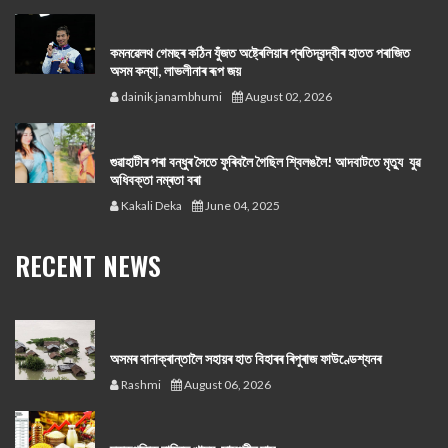
কমনৱেলথ গেমছৰ কঠিন যুঁজত অষ্ট্ৰেলিয়াৰ প্ৰতিদ্বন্দ্বীৰ হাতত পৰাজিত
অসম কন্যা, লাভলীনাৰ ৰূপ জয়
dainik janambhumi
August 02, 2026
গুৱাহাটীৰ পৰা বন্ধুৰ সৈতে ফুৰিবলৈ গৈছিল শ্বিলঙলৈ! আদবাটতে মৃত্যু যুৱ
অধিবক্তা নম্ৰতা বৰা
Kakali Deka
June 04, 2025
RECENT NEWS
অসমৰ বানাক্ৰান্তালৈ সহায়ৰ হাত বিহাৰৰ ৰিপুৰাজ ফাউণ্ডেশ্যনৰ
Rashmi
August 06, 2026