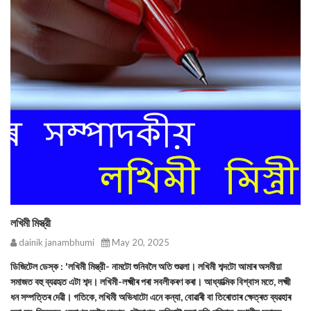
লখিমী মিস্ত্রী
dainik janambhumi
May 20, 2025
ডিজিটেল ডেস্ক : 'লখিমী মিস্ত্রী- নামটো শুনিবলৈ অতি শুৱলা। লখিমী শব্দটো আমাৰ অসমীয়া
সমাজত বহু ব্যৱহৃত এটা শব্দ। লখিমী-লক্ষ্মীৰ পৰা সবলীকৰণ কৰা। আধ্যাত্মিক বিশ্বাস মতে, লক্ষ্মী
ধন সম্পত্তিৰ দেৱী। গতিকে, লখিমী অভিধাটো এনে কন্যা, বোৱাৰী বা তিৰোতাৰ ক্ষেত্ৰত ব্যৱহাৰ