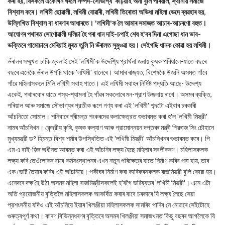
কৰা হয়, যিসকলে একোখন ঘৰলৈ সম্পদ-সৌভাগ্য কঢ়িয়াই অনা বুলি পৰিয়াল, স্থানীয় সমাজে
বিশ্বাস কৰে। লখিমী ছোৱালী, লখিমী বোৱাৰী, লখিমী তিৰোতা অভিধা মহিলা ভেদে ব্যৱহাৰ হয়,
উল্লিখিত বিশ্বাস বা ধাৰণাৰ আধাৰতে। 'লখিমী'ক লৈ আমাৰ সমাজত আচাৰ-আচৰণো বহুত।
আঘোণৰ পথাৰত সোণোৱালী দলিচা হৈ পৰা ধান দাই-চপাই শেষ হ'বৰ দিনা এগোছা ধান ভাব-
ভক্তিৰে গামোচাৰে মেৰিয়াই মুৰত তুলি নি ভঁৰালত সুমুওৱা হয়। সেইগছি ধানক কোৱা হয় লখিমী।
ভঁৰালৰ সম্মুখত চাকি জ্বলাই সেই 'লখিমী'ক উদ্দেশ্যি প্রার্থনা জনায় কৃষক পৰিয়ালে-যাতে বছৰে
বছৰে এনেকৈ ভঁৰাল উপচি থাকে 'লখিমী' ধানেৰে। আমাৰ ৰাজ্যত, বিশেষকৈ উজনি অসমত গাঁবে
গাঁৱে মহিলাসকলে মিলি লখিমী সবাহ পাতে। এই লখিমী সবাহৰ নির্দিষ্ট পদ্ধতি আছে- উদ্দেশ্য
একেই, পথাৰবোৰ যাতে শস্য-শ্যামলা হৈ গাঁৱৰ সকলোৰে মন-প্রাণ উজলায় ৰাখে। অসমৰ ব্যক্তি,
পৰিয়াল আৰু সমাজে সৌভাগ্যৰ প্রতীক ৰূপে গণ্য কৰা এই 'লখিমী' শব্দটো এইবাৰ চৰকাৰী
আঁচনিতো সোমাল। শনিবাৰে শ্ৰীমন্ত শংকৰদেৱ কলাক্ষেত্রত শুভাৰম্ভ কৰা হ'ল 'লখিমী মিস্ত্রী'
নামৰ আঁচনিখন। কেন্দ্রীয় কৃষি, কৃষক কল্যাণ আৰু গ্রামোন্নয়ন দপ্তৰৰ মন্ত্ৰী শিৱৰাজ সিং চৌহানে
মুখ্যমন্ত্রী ড° হিমন্ত বিশ্ব শৰ্মাৰ উপস্থিতিত এই 'লখিমী মিস্ত্রী' আঁচনিখনৰ শুভাৰম্ভ কৰে। পি
এম এ বাই-জিৰ অধীনত আৰম্ভ কৰা এই আঁচনিৰ লক্ষ্য হৈছে মহিলাৰ সবলীকৰণ। মহিলাসকলক
লক্ষ্য কৰি তেওঁলোকৰ বাবে কৰ্মসংস্থাপনৰ এখন নতুন পৰিক্ষেত্ৰ যাতে নিৰ্মাণ কৰিব পৰা যায়, তাৰ
এক ভেটি তৈয়াৰ কৰিব এই আঁচনিয়ে। পকীঘৰ নিৰ্মাণ কৰা কাৰিকৰসকলক ৰাজমিস্ত্রী বুলি কোৱা হয়।
এনেদৰে দক্ষ হৈ উঠা অসমৰ মহিলা ৰাজমিস্ত্রীসকলেই হ'বগৈ ভৱিষ্যতৰ 'লখিমী মিস্ত্রী'। এনে এটা
অতি প্রয়োজনীয় বৃত্তিলৈ মহিলাসকলক আকৰ্ষিত কৰাৰ বাবে চৰকাৰে যি লক্ষ্য লৈছে সেয়া
প্রশংসনীয় যদিও এই আঁচনিয়ে ইয়াৰ খিলঞ্জীয়া মহিলাসকলক সামৰিব পাৰিব নে নোৱাৰে সেইটোহে
গুৰুত্বপূৰ্ণ কথা। কাৰণ বিভিন্নধৰণৰ বৃত্তিৰে অসমৰ খিলঞ্জীয়া সমাজখনত কিছু বছৰৰ আগলৈকে যি