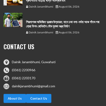
দ্রুতগতিত বাঢ়িছে খাদ্য-সামগ্ৰীৰ দাম
Dainik Janambhumi
August 06, 2026
শিৱসাগৰৰ অভিজিত দুৱৰাৰ উদ্ভাৱন; বানে ঢকা নলা-নৰ্দমা আৰু গাঁতৰ পৰা
হোৱা বিপদ ৰোধিবলৈ সৌৰ সুৰক্ষা যন্ত্ৰ নিৰ্মাণ
Dainik Janambhumi
August 06, 2026
CONTACT US
Dainik Janambhumi, Guwahati
(0361) 2200966
(0361) 2203170
dainikjanambhumi@gmail.com
About Us
Contact Us