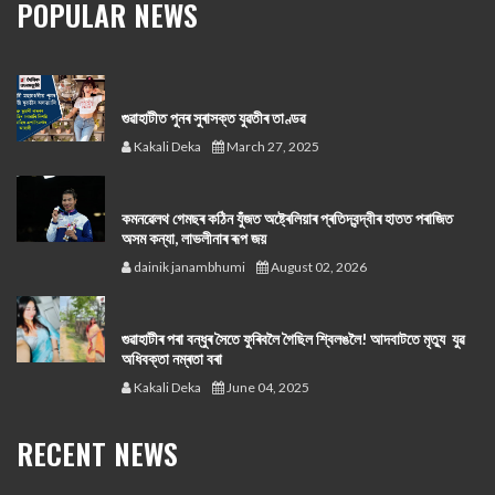
POPULAR NEWS
গুৱাহাটীত পুনৰ সুৰাসক্ত যুৱতীৰ তাণ্ডৱ
Kakali Deka
March 27, 2025
কমনৱেলথ গেমছৰ কঠিন যুঁজত অষ্ট্ৰেলিয়াৰ প্ৰতিদ্বন্দ্বীৰ হাতত পৰাজিত
অসম কন্যা, লাভলীনাৰ ৰূপ জয়
dainik janambhumi
August 02, 2026
গুৱাহাটীৰ পৰা বন্ধুৰ সৈতে ফুৰিবলৈ গৈছিল শ্বিলঙলৈ! আদবাটতে মৃত্যু যুৱ
অধিবক্তা নম্ৰতা বৰা
Kakali Deka
June 04, 2025
RECENT NEWS