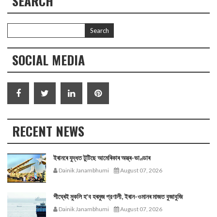
SEARCH
SOCIAL MEDIA
RECENT NEWS
ইৰানৰে যুদ্ধত টুটিছে আমেৰিকাৰ অস্ত্ৰ-ভাণ্ডাৰ
Dainik Janambhumi
August 07, 2026
শীঘ্ৰেই মুকলি হ'ব হৰমুজ প্রণালী, ইৰান-ওমানৰ মাজত বুজাবুজি
Dainik Janambhumi
August 07, 2026