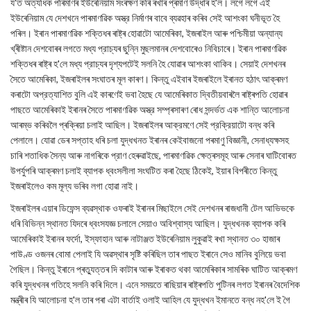
য'ত অত্যধিক পৰিমাণৰ ইউৰেনিয়াম সংৰক্ষণ কৰি ৰখাৰ প্ৰমাণ উদ্ধাৰ হ'ল। লগে লগে এই
ইউৰেনিয়াম যে দেশখনে পাৰমাণৱিক অস্ত্র নিৰ্মাণৰ বাবে ব্যৱহাৰ কৰিব সেই আশংকা ঘনীভূত হৈ
পৰিল। ইৰান পাৰমাণৱিক শক্তিধৰ ৰাষ্ট্ৰ হোৱাটো আমেৰিকা, ইজৰাইল আৰু পশ্চিমীয়া অন্যান্য
খ্ৰীষ্টান দেশবোৰৰ লগতে মধ্য প্রাচ্যৰ ছুন্নি মুছলমানৰ দেশবোৰেও নিবিচাৰে। ইৰান পাৰমাণৱিক
শক্তিধৰ ৰাষ্ট্ৰ হ'লে মধ্য প্রাচ্যৰ দৃশ্যপটেই সলনি হৈ যোৱাৰ আশংকা থাকিব। সেয়াই দেশখনৰ
সৈতে আমেৰিকা, ইজৰাইলৰ সংঘাতৰ মূল কাৰণ। কিন্তু এইবাৰ ইজৰাইলে ইৰানত হঠাৎ আক্ৰমণ
কৰাটো অপ্রত্যাশিত বুলি এই কাৰণেই ভবা হৈছে যে আমেৰিকাত দ্বিতীয়বাৰলৈ ৰাষ্ট্ৰপতি হোৱাৰ
পাছতে আমেৰিকাই ইৰানৰ সৈতে পাৰমাণৱিক অস্ত্র সম্প্ৰসাৰণ ৰোধ সন্দৰ্ভত এক শান্তি আলোচনা
আৰম্ভ কৰিবলৈ প্ৰক্ৰিয়া চলাই আছিল। ইজৰাইলৰ আক্রমণে সেই প্রক্রিয়াটো বন্ধ কৰি
পেলালে। যোৱা ডেৰ সপ্তাহ ধৰি চলা যুদ্ধখনত ইৰানৰ কেইবাজনো পৰমাণু বিজ্ঞানী, সেনাধ্যক্ষসহ
চাৰি শতাধিক সৈন্য আৰু নাগৰিকে প্রাণ হেৰুৱাইছে, পাৰমাণৱিক ক্ষেত্ৰসমূহ আৰু সেনাৰ ঘাটিবোৰত
উপর্যুপৰি আক্ৰমণ চলাই ব্যাপক ধ্বংসলীলা সংঘটিত কৰা হৈছে ঠিকেই, ইয়াৰ বিপৰীতে কিন্তু
ইজৰাইলেও কম মূল্য ভৰিব লগা হোৱা নাই।
ইজৰাইলৰ এয়াৰ ডিফেন্স ব্যৱস্থাক ওফৰাই ইৰানৰ মিছাইলে সেই দেশখনৰ ৰাজধানী টেল আভিভকে
ধৰি বিভিন্ন স্থানত যিদৰে ধ্বংসযজ্ঞ চলালে সেয়াও অবিশ্বাস্য আছিল। যুদ্ধখনক ব্যাপক কৰি
আমেৰিকাই ইৰানৰ ফৰ্দো, ইস্ফাহান আৰু নাটাঞ্জত ইউৰেনিয়াম লুকুৱাই ৰখা স্থানত ৩০ হাজাৰ
পাউণ্ড ওজনৰ বোমা পেলাই যি অৱস্থাৰ সৃষ্টি কৰিছিল তাৰ পাছত ইৰানে সেও মানিব বুলিয়ে ভবা
গৈছিল। কিন্তু ইৰানে প্ৰত্যুত্তৰ দি কাটাৰ আৰু ইৰাকত থকা আমেৰিকাৰ সামৰিক ঘাটিত আক্ৰমণ
কৰি যুদ্ধখনৰ গতিহে সলনি কৰি দিলে। এনে সময়তে ৰাছিয়াৰ ৰাষ্ট্ৰপতি পুটিনৰ লগত ইৰানৰ বৈদেশিক
মন্ত্ৰীৰ যি আলোচনা হ'ল তাৰ পৰা এটা বাৰ্তাই ওলাই আহিল যে যুদ্ধখন ইমানতে বন্ধ নহ'লে ই গৈ