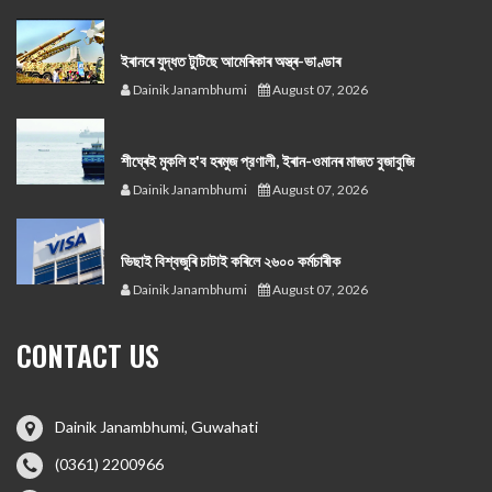
ইৰানৰে যুদ্ধত টুটিছে আমেৰিকাৰ অস্ত্ৰ-ভাণ্ডাৰ
Dainik Janambhumi
August 07, 2026
শীঘ্ৰেই মুকলি হ'ব হৰমুজ প্রণালী, ইৰান-ওমানৰ মাজত বুজাবুজি
Dainik Janambhumi
August 07, 2026
ভিছাই বিশ্বজুৰি চাটাই কৰিলে ২৬০০ কৰ্মচাৰীক
Dainik Janambhumi
August 07, 2026
CONTACT US
Dainik Janambhumi, Guwahati
(0361) 2200966