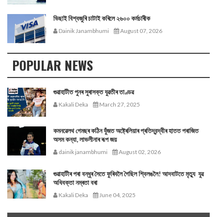
ভিছাই বিশ্বজুৰি চাটাই কৰিলে ২৬০০ কৰ্মচাৰীক
Dainik Janambhumi
August 07, 2026
POPULAR NEWS
গুৱাহাটীত পুনৰ সুৰাসক্ত যুৱতীৰ তাণ্ডৱ
Kakali Deka
March 27, 2025
কমনৱেলথ গেমছৰ কঠিন যুঁজত অষ্ট্ৰেলিয়াৰ প্ৰতিদ্বন্দ্বীৰ হাতত পৰাজিত
অসম কন্যা, লাভলীনাৰ ৰূপ জয়
dainik janambhumi
August 02, 2026
গুৱাহাটীৰ পৰা বন্ধুৰ সৈতে ফুৰিবলৈ গৈছিল শ্বিলঙলৈ! আদবাটতে মৃত্যু যুৱ
অধিবক্তা নম্ৰতা বৰা
Kakali Deka
June 04, 2025