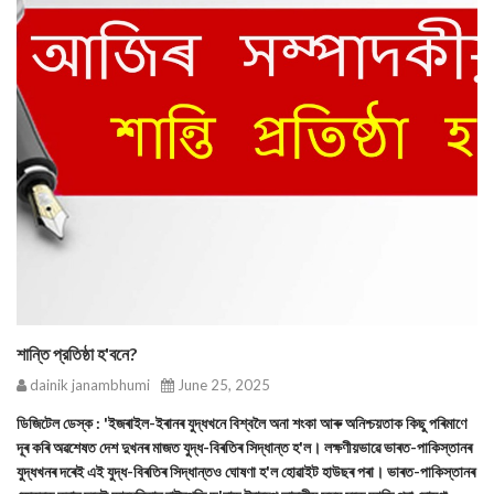
শান্তি প্রতিষ্ঠা হ'বনে?
dainik janambhumi
June 25, 2025
ডিজিটেল ডেস্ক : 'ইজৰাইল-ইৰানৰ যুদ্ধখনে বিশ্বলৈ অনা শংকা আৰু অনিশ্চয়তাক কিছু পৰিমাণে
দূৰ কৰি অৱশেষত দেশ দুখনৰ মাজত যুদ্ধ-বিৰতিৰ সিদ্ধান্ত হ'ল। লক্ষণীয়ভাৱে ভাৰত-পাকিস্তানৰ
যুদ্ধখনৰ দৰেই এই যুদ্ধ-বিৰতিৰ সিদ্ধান্তও ঘোষণা হ'ল হোৱাইট হাউছৰ পৰা। ভাৰত-পাকিস্তানৰ