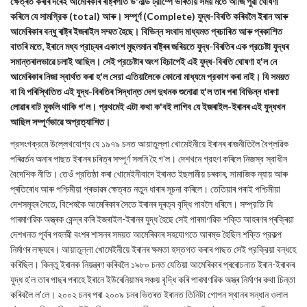
ক্ষেত্ৰত কৰাৰ দৰেই আমেৰিকাৰ ৰাষ্ট্ৰপতি ড'নাল্ড ট্রাম্পে ভাৰতীয় সময় মতে আজি পুৱা ঘোষণা
কৰিলে যে সামগ্রিক (total) আৰু। সম্পূর্ণ (Complete) যুদ্ধ-বিৰতি কৰিবলৈ ইৰান আৰু
আমেৰিকাৰ বন্ধু ৰাষ্ট্ৰ ইজৰাইল সম্মত হৈছে। বিভিন্ন সংবাদ মাধ্যমত প্ৰচাৰিত আৰু প্ৰকাশিত
বাতৰি মতে, ইৰানে মধ্য প্রাচ্যৰ একাংশ মুছলমান ৰাষ্ট্ৰৰ জৰিয়তে যুদ্ধ-বিৰতিৰ এক প্রচেষ্টা যুদ্ধৰ
সমান্তৰালভাৱে চলাই আছিল। সেই প্রচেষ্টাৰ অংশ হিচাপেই এই যুদ্ধ-বিৰতি ঘোষণা হ'ল নে
আমেৰিকাৰ নিজা স্বাৰ্থত কৰা হ'ল সেয়া এতিয়ালৈকে কোনো মাধ্যমে প্রকাশ কৰা নাই। যি সময়ত
বা যি পৰিস্থিতিত এই যুদ্ধ-বিৰতিৰ সিদ্ধান্ত দেশ দুখনক শুনোৱা হ'ল তাৰ পৰা বিভিন্ন ধাৰণা
লোৱাৰ বাট মুকলি থাকি গ'ল। প্রথমেই এটা কথা ক'বই লাগিব যে ইজৰাইল-ইৰানৰ এই যুদ্ধখন
আছিল সম্পূর্ণভাৱে অপ্রত্যাশিত।
প্রসংগক্রমে উল্লেখযোগ্য যে ১৯৭৯ চনত আয়াতুল্লা খোমেইনীয়ে ইৰানৰ ৰাজনীতিলৈ বৈপ্লৱিক
পৰিৱৰ্তন অনাৰ পাছত ইৰানৰ চৰিত্ৰ সম্পূৰ্ণ সলনি হৈ গ'ল। দেশখনে গ্রহণ কৰিলে নিজস্ব স্বাধীন
বৈদেশিক নীতি। তেওঁ প্রতিষ্ঠা কৰা খোমেইনীবাদে ইৰানত ইছলামীয় চৰকাৰ, সামাজিক ন্যায় আৰু
প্ৰতিৰোধ আৰু পশ্চিমীয়া প্ৰভাৱৰ ক্ষেত্ৰত নতুন ধাৰাৰ সূচনা কৰিলে। তেতিয়াৰ পৰাই পশ্চিমীয়া
দেশসমূহৰ সৈতে, বিশেষকৈ আমেৰিকাৰ সৈতে ইৰানৰ দূৰত্ব বৃদ্ধি পাবলৈ ধৰিলে। সম্প্রতি যি
পাৰমাণৱিক অস্ত্ৰক কেন্দ্ৰ কৰি ইজৰাইল-ইৰানৰ যুদ্ধ হৈছে সেই পাৰমাণৱিক শক্তি আহৰণৰ প্ৰক্ৰিয়া
দেশখনত পূৰ্বৰ পহলৱী বংশৰ শাসনৰ সময়ত আমেৰিকাৰ সহযোগতে আৰম্ভ হৈছিল শক্তি প্রকল্প
নিৰ্মাণৰ লক্ষ্যৰে। আয়াতুল্লা খোমেইনীয়ে ইৰানৰ ক্ষমতা হস্তগত কৰাৰ পাছত সেই প্রক্রিয়া বন্ধহে
কৰিছিল। কিন্তু ইৰানক নিয়ন্ত্ৰণ কৰিবলৈ ১৯৮০ চনত যেতিয়া আমেৰিকাৰ প্ৰৰোচনাত ইৰান-ইৰাকৰ
যুদ্ধ হ'ল তাৰ পাছৰ পৰাহে ইৰানে ইউৰেনিয়ামৰ সঞ্চয় বৃদ্ধি কৰি পাৰমাণৱিক অস্ত্ৰ নিৰ্মাণৰ কথা চিন্তা
কৰিবলৈ ল'লে। ২০০২ চনৰ পৰা ২০০৯ চনৰ ভিতৰত ইৰানত তিনিটা গোপন স্থানৰ সন্ধান ওলাল