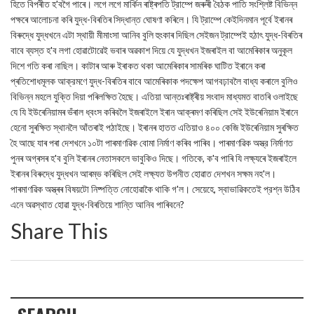
হিতে বিপৰীত হ'বগৈ পাৰে। লগে লগে মার্কিন ৰাষ্ট্ৰপতি ট্রাম্পে জৰুৰী বৈঠক পাতি সংশ্লিষ্ট বিভিন্ন
পক্ষৰে আলোচনা কৰি যুদ্ধ-বিৰতিৰ সিদ্ধান্ত ঘোষণা কৰিলে। যি ট্রাম্পে কেইদিনমান পূৰ্বে ইৰানৰ
বিৰুদ্ধে যুদ্ধখনে এটা স্থায়ী মীমাংসা আনিব বুলি হুংকাৰ দিছিল সেইজন ট্রাম্পেই হঠাৎ যুদ্ধ-বিৰতিৰ
বাবে ব্যস্ত হ'ব লগা হোৱাটোৱেই ভবাৰ অৱকাশ দিয়ে যে যুদ্ধখন ইজৰাইল বা আমেৰিকাৰ অনুকূল
দিশে গতি কৰা নাছিল। কাটাৰ আৰু ইৰাকত থকা আমেৰিকাৰ সামৰিক ঘাটিত ইৰানে কৰা
প্ৰতিশোধমূলক আক্রমণে যুদ্ধ-বিৰতিৰ বাবে আমেৰিকাক পদক্ষেপ আগবঢ়াবলৈ বাধ্য কৰালে বুলিও
বিভিন্ন মহলে যুক্তি দিয়া পৰিলক্ষিত হৈছে। এতিয়া আন্তঃৰাষ্ট্ৰীয় সংবাদ মাধ্যমত বাতৰি ওলাইছে
যে যি ইউৰেনিয়ামৰ ভঁৰাল ধ্বংস কৰিবলৈ ইজৰাইলে ইৰান আক্ৰমণ কৰিছিল সেই ইউৰেনিয়াম ইৰানে
হেনো সুৰক্ষিত স্থানলৈ আঁতৰাই পঠাইছে। ইৰানৰ হাতত এতিয়াও ৪০০ কেজি ইউৰেনিয়াম সুৰক্ষিত
হৈ আছে যাৰ পৰা দেশখনে ১০টা পাৰমাণৱিক বোমা নিৰ্মাণ কৰিব পাৰিব। পাৰমাণৱিক অস্ত্র নির্মাণত
পুনৰ অগ্ৰসৰ হ'ব বুলি ইৰানৰ নেতাসকলে ভাবুকিও দিছে। গতিকে, ক'ব পাৰি যি লক্ষ্যৰে ইজৰাইলে
ইৰানৰ বিৰুদ্ধে যুদ্ধখন আৰম্ভ কৰিছিল সেই লক্ষ্যত উপনীত হোৱাত দেশখন সক্ষম নহ'ল।
পাৰমাণৱিক অস্ত্ৰৰ বিষয়টো নিষ্পত্তি নোহোৱাকৈ থাকি গ'ল। সেয়েহে, স্বাভাৱিকতেই প্রশ্ন উঠিব
এনে অৱস্থাত হোৱা যুদ্ধ-বিৰতিয়ে শান্তি আনিব পাৰিবনে?
Share This