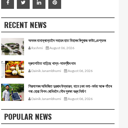
RECENT NEWS
অসমৰ বানাক্ৰান্তালৈ সহায়ৰ হাত বিহাৰৰ ৰিপুৰাজ ফাউণ্ডেশ্যনৰ
Rashmi
August 06, 2026
দ্রুতগতিত বাঢ়িছে খাদ্য-সামগ্ৰীৰ দাম
Dainik Janambhumi
August 06, 2026
শিৱসাগৰৰ অভিজিত দুৱৰাৰ উদ্ভাৱন; বানে ঢকা নলা-নৰ্দমা আৰু গাঁতৰ
পৰা হোৱা বিপদ ৰোধিবলৈ সৌৰ সুৰক্ষা যন্ত্ৰ নিৰ্মাণ
Dainik Janambhumi
August 06, 2026
POPULAR NEWS