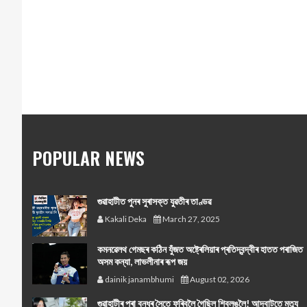
POPULAR NEWS
গুৱাহাটীত পুনৰ সুৰাসক্ত যুৱতীৰ তাণ্ডৱ
Kakali Deka
March 27, 2025
কমনৱেলথ গেমছৰ কঠিন যুঁজত অষ্ট্ৰেলিয়াৰ প্ৰতিদ্বন্দ্বীৰ হাতত পৰাজিত
অসম কন্যা, লাভলীনাৰ ৰূপ জয়
dainik janambhumi
August 02, 2026
গুৱাহাটীৰ পৰা বন্ধুৰ সৈতে ফুৰিবলৈ গৈছিল শ্বিলঙলৈ! আদবাটতে মৃত্যু