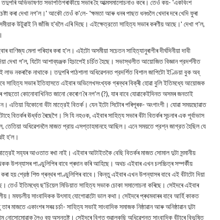
ে। তদুপৰি অভিভাষণত সভাপতিগৰাকীয়ে সভাৰ হৈ আত্মসমালোচনাও কৰে। তেওঁ কয়- 'একবিংশ
ষ্টা কৰা দেখা নগ'ল।' আকৌ তেওঁ ক'লে- 'ক্ষমতা আৰু ধনৰ পাছত ধনগুলৈ খেদাৰ দৰে খেদি ফুৰা
অসমীয়াক উটুৱাই নি জাঁজি হ'বলৈ এৰি দিছে। এইক্ষেত্রতো সাহিত্য সভাৰ কৰণীয় আছে।' দেখা গ'ল,
ে।
বাণিজ্য মেলা পৰিহাৰ কৰা হ'ল। এইটো অসমীয়া সচেতন সাহিত্যানুৰাগীৰ দীর্ঘদিনীয়া দাবী
য়া দেখা গ'ল, যিটো আশাব্যঞ্জক হিচাপেই চর্চিত হৈছে। সভাস্থলীত আয়োজিত বিজ্ঞান প্রদর্শনীত
্যেই লাভ নকৰাকৈ নাথাকে। তদুপৰি পাঠশালা অধিৱেশনত প্রদর্শিত বিশাল জাপিটো ইণ্ডিয়া বুক অব্
 বাবে সাহিত্য সভাৰ ইতিহাসতে এইবাৰ অভিলেখসংখ্যক গ্ৰন্থৰ বিক্ৰী হোৱা বুলি ইতিমধ্যে আয়োজক
মৰ পাছতো কোনোবাখিনিত জানো কেৰোণ ৰৈ নগ'ল (?), যাৰ বাবে যোৱাকেইদিনত অসমৰ জনতাই
 নিৰ্বাচন। এতিয়া যিকোনো বঁটা মাত্রেই বিতর্ক। যেন ইটো সিটোৰ পৰিপূৰক- অংগাংগী। যোৱা সময়ছোৱাত
টোহে বিতৰ্কৰ ঊর্ধ্বত ৰৈছেগৈ। সি যি নহওক, এইবাৰ সাহিত্য সভাৰ বঁটা বিতৰ্কৰ সূচনাৰ এক পূর্বাভাস
ছিল, তেতিয়া অধিৱেশনলৈ মাজত প্রায় এসপ্তাহমানহে আছিল। এনে সময়তে প্রশ্ন জাগ্রত হৈছিল যে
োৱেই হ'ল।
 মাত্রেই সহ্যৰ আওতাত ৰখা নাই। এইবাৰ আটাইতকৈ বেছি বিতৰ্কৰ মাজত সোমাল দুটা সন্মানীয়
েখকক উপন্যাসৰ পাণ্ডুলিপিৰ বাবে প্ৰদান কৰি আহিছে। অথচ এইবাৰ এখন চলচ্চিত্ৰ সম্পৰ্কীয়
কৰা হয় শ্রেষ্ঠ শিশু গ্ৰন্থৰ পাণ্ডুলিপিৰ বাবে। কিন্তু এইবাৰ এখন উপন্যাসৰ বাবে এই বঁটাটো দিয়া
ৰিছে। তেওঁ ইতিমধ্যে ছ'চিয়েল মিডিয়াত সাহিত্য সভাক চোকা সমালোচনা কৰিছে। সেইদৰে এইবাৰ
মফচলীয়। মফচলীয় সাংবাদিকক উৎসাহ যোগোৱাটো ভাল কথা। সেইদৰে প্ৰথমবাৰৰ বাবে আৰ্হি কাকত
ৰ মাজতে একাংশৰ সৰৱ চর্চা- সাহিত্য সভাই সাংবাদিক সমাজক নিষ্ঠাৱান আৰু অনিষ্ঠাৱান দুটা
নোসোমোৱাক লৈও বহু অসন্তুষ্ট। সেইদৰে বিগত শুৱালকুছি অধিৱেশনত সাংবাদিক বঁটাৰে বিভূষিত