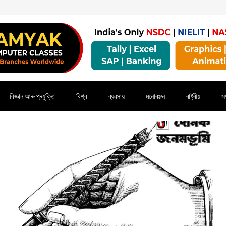
বিজ্ঞান আৰু প্ৰযুক্তি
বিশ্ব
ব্যৱসায়
মনোৰঞ্জন
ৰাষ্ট্ৰীয়
সম