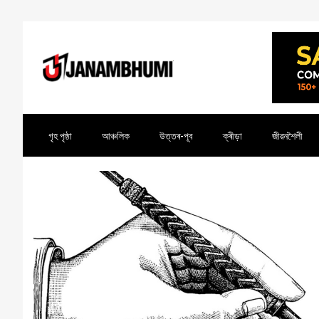
গৃহ পৃষ্ঠা
আঞ্চলিক
উত্তৰ-পূব
ক্ৰীড়া
জীৱনশৈলী