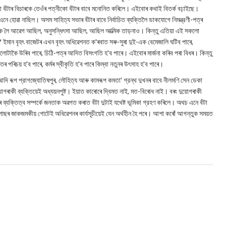
 বঁটাৰ বিচাৰকে তেওঁৰ পত্নীকো বঁটাৰ বাবে মনোনিত কৰিলে। এইবোৰ কথাই বিতৰ্ক বঢ়াইছে।
এনে হোৱা নাছিল। অসম সাহিত্য সভাৰ বঁটাৰ বাবে নিৰ্বাচিত ব্যক্তিলৈ ডাকযোগে নিমন্ত্রণী-পত্ৰ
ঁটাক লৈ আৱেগ আছিল, অনুসন্ধিৎসা আছিল, আছিল আত্মিক তাড়নাও। কিন্তু এতিয়া এই সকলো
 ইমান বৃহৎ বাজেটৰ এখন বৃহৎ অধিৱেশনত ক'ৰবাত সৰু-সুৰা দুই-এক বেমেজালি ঘটিব পাৰে,
লোটাকৈ উৰিব পাৰে, চিঠি-পত্ৰ আদিত বিসংগতি হ'ব পাৰে। এইবোৰ মাৰ্জনা কৰিব পৰা বিধৰ। কিন্তু
ক্তিৰ পৰিচয় হ'ব পাৰে, কৰ্মৰ স্বীকৃতি হ'ব পাৰে কিম্বা নতুনৰ উৎসাহ হ'ব পাৰে।
 আদি ৰূপ প্রাগজ্যোতিষপুৰ, লৌহিত্য আৰু কামৰূপ কমতা' গ্রন্থ দুখনৰ বাবে নীলমণি সেন ডেকা
দুয়োগৰাকী ব্যক্তিয়েই অধ্যয়নপুষ্ট। ইয়াত কাৰোৰে দ্বিমত নাই, মত-বিৰোধ নাই। বৰং দুয়োগৰাকী
তিৰ ব্যক্তিত্ব সম্পর্কে জনতাক অৱগত কৰাত বঁটা দুটাই যথেষ্ট ভূমিকা গ্রহণ কৰিলে। অথচ এনে বঁটা
ষাৰ পাছৰ জাকজমকীয় গোটেই অধিৱেশনৰ কাৰ্যসূচীয়েই যেন অর্থহীন হৈ পৰে। আশা কৰোঁ আগন্তুক সময়ত