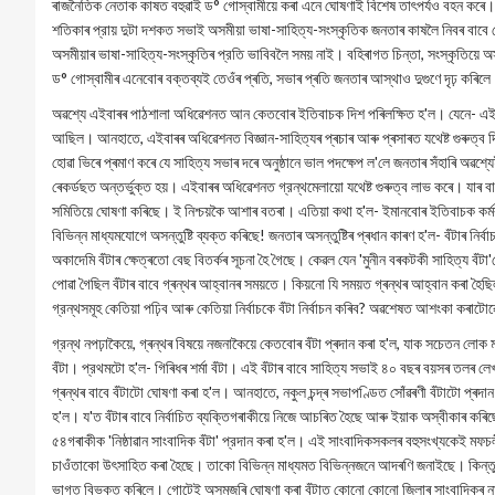
ৰাজনৈতিক নেতাক কাষত বহুৱাই ড° গোস্বামীয়ে কৰা এনে ঘোষণাই বিশেষ তাৎপর্যও বহন কৰ
শতিকাৰ প্রায় দুটা দশকত সভাই অসমীয়া ভাষা-সাহিত্য-সংস্কৃতিক জনতাৰ কাষলৈ নিবৰ বাবে চে
অসমীয়াৰ ভাষা-সাহিত্য-সংস্কৃতিৰ প্রতি ভাবিবলৈ সময় নাই। বহিৰাগত চিন্তা, সংস্কৃতিয়ে 
ড° গোস্বামীৰ এনেবোৰ বক্তব্যই তেওঁৰ প্ৰতি, সভাৰ প্ৰতি জনতাৰ আস্থাও দুগুণে দৃঢ় কৰিল
অৱশ্যে এইবাৰৰ পাঠশালা অধিৱেশনত আন কেতবোৰ ইতিবাচক দিশ পৰিলক্ষিত হ'ল। যেনে- এইবাৰ 
আছিল। আনহাতে, এইবাৰৰ অধিৱেশনত বিজ্ঞান-সাহিত্যৰ প্ৰচাৰ আৰু প্ৰসাৰত যথেষ্ট গুৰুত্ব দি
হোৱা ভিৰে প্ৰমাণ কৰে যে সাহিত্য সভাৰ দৰে অনুষ্ঠানে ভাল পদক্ষেপ ল'লে জনতাৰ সঁহাৰি অৱশ
ৰেকৰ্ডছত অন্তর্ভুক্ত হয়। এইবাৰৰ অধিৱেশনত গ্রন্থমেলায়ো যথেষ্ট গুৰুত্ব লাভ কৰে। যাৰ
সমিতিয়ে ঘোষণা কৰিছে। ই নিশ্চয়কৈ আশাৰ বতৰা। এতিয়া কথা হ'ল- ইমানবোৰ ইতিবাচক কৰ্
বিভিন্ন মাধ্যমযোগে অসন্তুষ্টি ব্যক্ত কৰিছে! জনতাৰ অসন্তুষ্টিৰ প্ৰধান কাৰণ হ'ল- বঁটাৰ
অকাদেমি বঁটাৰ ক্ষেত্ৰতো বেছ বিতৰ্কৰ সূচনা হৈ গৈছে। কেৱল যেন 'মুনীন বৰকটকী সাহিত্য বঁটা'
পোৱা গৈছিল বঁটাৰ বাবে গ্ৰন্থৰ আহ্বানৰ সময়তে। কিয়নো যি সময়ত গ্ৰন্থৰ আহ্বান কৰা হৈ
গ্রন্থসমূহ কেতিয়া পঢ়িব আৰু কেতিয়া নির্বাচকে বঁটা নিৰ্বাচন কৰিব? অৱশেষত আশংকা কৰাট
গ্রন্থ নপঢ়াকৈয়ে, গ্ৰন্থৰ বিষয়ে নজনাকৈয়ে কেতবোৰ বঁটা প্ৰদান কৰা হ'ল, যাক সচেতন লোক
বঁটা। প্রথমটো হ'ল- গিৰিধৰ শৰ্মা বঁটা। এই বঁটাৰ বাবে সাহিত্য সভাই ৪০ বছৰ বয়সৰ তলৰ ল
গ্ৰন্থৰ বাবে বঁটাটো ঘোষণা কৰা হ'ল। আনহাতে, নকুল চন্দ্ৰ সভাপণ্ডিত সোঁৱৰণী বঁটাটো প্ৰদান 
হ'ল। য'ত বঁটাৰ বাবে নির্বাচিত ব্যক্তিগৰাকীয়ে নিজে আচৰিত হৈছে আৰু ইয়াক অস্বীকাৰ ক
৫৪গৰাকীক 'নিষ্ঠাৱান সাংবাদিক বঁটা' প্রদান কৰা হ'ল। এই সাংবাদিকসকলৰ বহুসংখ্যকেই 
চাওঁতাকো উৎসাহিত কৰা হৈছে। তাকো বিভিন্ন মাধ্যমত বিভিন্নজনে আদৰণি জনাইছে। কিন্তু তা
ভাগত বিভক্ত কৰিলে। গোটেই অসমজুৰি ঘোষণা কৰা বঁটাত কোনো কোনো জিলাৰ সাংবাদিকৰ নাম 