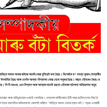
ম সাহিত্য সভাক অসমৰ ৰাইজে আদৰি লোৱা বুলিয়েই ভবা হৈছে। বিশেষকৈ ড° বসন্ত কুমাৰ গোস্বামীৰ
েষ্ট উৎসাহিত হৈছে আৰু তেওঁক আস্থা-বিশ্বাসত লোৱা যেনো অনুভৱ হৈছে। বহুতে এইদৰেও কৈছে যে
 হৈছে। সি যি নহওক, এনে বিশ্বাস আৰু আস্থাৰ বাবেই হয়তো এইবাৰৰ পাঠশালা অধিৱেশনত মানুহ
ুভেচ্ছা আৰু অভিনন্দনেৰে ওপচাই পেলাইছে। বনহংসৰ আৰ্হিৰ ৰথত উঠি শুভ্র ছাতিৰ তলত থিয় হৈ
পে লৈয়ে সভাপতিৰ অভিভাষণত ঘোষণাই কৰিলে- 'সাহিত্য সভাত নেতাৰ স্থান নাই।' স্বয়ং এগৰাকী