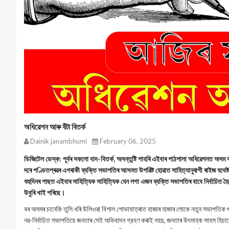
অধিৱেশন আৰু বঁটা বিতর্ক
Dainik janambhumi
February 06, 2025
ডিজিটেল ডেস্ক: পূৰ্বৰ সকলো বাদ-বিতর্ক, অসন্তুষ্টি পাহৰি এইবাৰ পাঠশালা অধিৱেশনত অস
দৰে পণ্ডিতপ্ৰৱৰ এগৰাকী ব্যক্তি সভাপতিৰ আসনত উপৱিষ্ট হোৱাত সাহিত্যানুৰাগী ৰাইজ যথ
বহুদিনৰ পাছত এইবাৰ সাহিত্যিক সাহিত্যিক যেন লগা এজন ব্যক্তি সভাপতিৰ বাবে নির্বাচিত
উবুৰি খাই পৰিছে।
বৰ অসমৰ চানেকি তুলি ধৰি উলিওৱা বিশাল শোভাযাত্ৰাত হাজাৰ হাজাৰ লোকে নতুন সভাপতিক শ
নৱ-নির্বাচিত সভাপতিয়ে জনতাৰ সেই অভিবাদন গ্রহণ কৰাই নহয়, জনতাৰ উৎসাহক সাহস হিচা