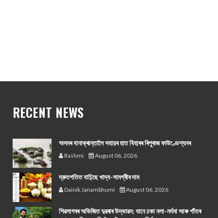
RECENT NEWS
অসমৰ বানাক্ৰান্তালৈ সহায়ৰ হাত বিহাৰৰ ৰিপুৰাজ ফাউণ্ডেশ্যনৰ
Rashmi
August 06, 2026
দ্রুতগতিত বাঢ়িছে খাদ্য-সামগ্ৰীৰ দাম
Dainik Janambhumi
August 06, 2026
শিৱসাগৰৰ অভিজিত দুৱৰাৰ উদ্ভাৱন; বানে ঢকা নলা-নৰ্দমা আৰু গাঁতৰ