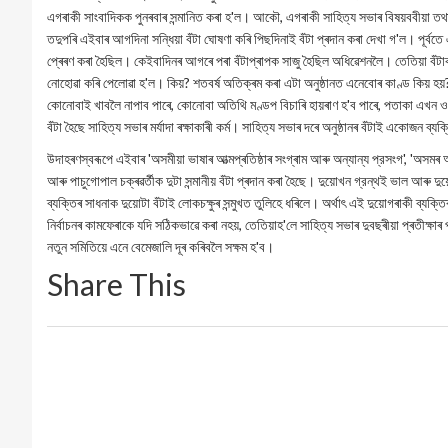
এগৰাকী সাংবাদিকক পুনৰবাৰ সন্মানিত কৰা হ'ল। আকৌ, এগৰাকী সাহিত্য সভাৰ বিষয়ববীয়া তথা
তদুপৰি এইবাৰ আগদিনা সন্ধিয়া বঁটা ঘোষণা কৰি পিছদিনাই বঁটা প্ৰদান কৰা দেখা গ'ল। পূর্বতে 
প্ৰেৰণ কৰা হৈছিল। কেইবাদিনৰ আগৰে পৰা বঁটাপ্ৰাপক সাজু হৈছিল অধিৱেশনলৈ। তেতিয়া ব
নোহোৱা কৰি পেলোৱা হ'ল। কিয়? শতবর্ষ অতিক্ৰম কৰা এটা অনুষ্ঠানত এনেবোৰ কাণ্ড কিয় হয়?
কোনোবাই খাবলৈ নাপাব পাৰে, কোনোবা অতিথি মণ্ডপ বিচাৰি হায়ৰাণ হ'ব পাৰে, পতাকা এখন ও
বঁটা হৈছে সাহিত্য সভাৰ মৰ্যাদা ৰক্ষাকাৰী কৰ্ম। সাহিত্য সভাৰ দৰে অনুষ্ঠানৰ বঁটাই একোজন ব্য
উদাহৰণস্বৰূপে এইবাৰ 'অসমীয়া ভাষাৰ আত্মপ্ৰতিষ্ঠাৰ সংগ্ৰাম আৰু অন্যান্য প্রসংগ', 'অসমৰ
আৰু পাচুগোপাল চক্ৰৱৰ্তীক দুটা সন্মানীয় বঁটা প্ৰদান কৰা হৈছে। দুয়োখন গ্রন্থই ভাল আৰু 
ব্যক্তিৰ সাধনাক দুয়োটা বঁটাই লোকচক্ষুৰ সন্মুখত তুলিহে ধৰিলে। অর্থাৎ এই দুয়োগৰাকী ব্যক্
নিৰ্বাচনৰ কামফেৰাকে যদি সঠিকভাৱে কৰা নহয়, তেতিয়াহ'লে সাহিত্য সভাৰ দুবছৰীয়া প্ৰতীক্
নতুন সমিতিয়ে এনে বেমেজালি দূৰ কৰিবলৈ সক্ষম হ'ব।
Share This