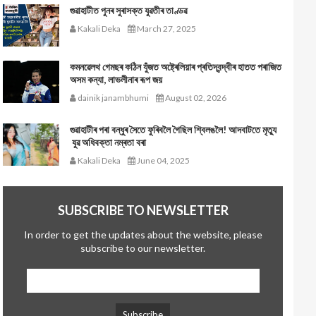
গুৱাহাটীত পুনৰ সুৰাসক্ত যুৱতীৰ তাণ্ডৱ
Kakali Deka
March 27, 2025
কমনৱেলথ গেমছৰ কঠিন যুঁজত অষ্ট্ৰেলিয়াৰ প্ৰতিদ্বন্দ্বীৰ হাতত পৰাজিত
অসম কন্যা, লাভলীনাৰ ৰূপ জয়
dainik janambhumi
August 02, 2026
গুৱাহাটীৰ পৰা বন্ধুৰ সৈতে ফুৰিবলৈ গৈছিল শ্বিলঙলৈ! আদবাটতে মৃত্যু
যুৱ অধিবক্তা নম্ৰতা বৰা
Kakali Deka
June 04, 2025
SUBSCRIBE TO NEWSLETTER
In order to get the updates about the website, please
subscribe to our newsletter.