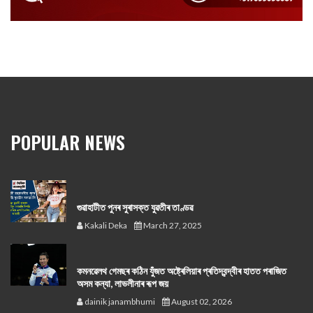
POPULAR NEWS
গুৱাহাটীত পুনৰ সুৰাসক্ত যুৱতীৰ তাণ্ডৱ
Kakali Deka
March 27, 2025
কমনৱেলথ গেমছৰ কঠিন যুঁজত অষ্ট্ৰেলিয়াৰ প্ৰতিদ্বন্দ্বীৰ হাতত পৰাজিত
অসম কন্যা, লাভলীনাৰ ৰূপ জয়
dainik janambhumi
August 02, 2026