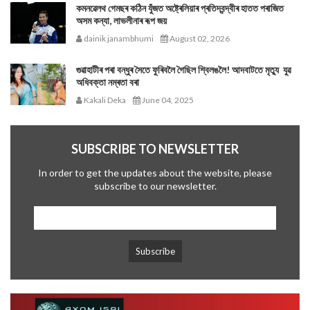
কমনৱেলথ গেমছৰ কঠিন যুঁজত অষ্ট্ৰেলিয়াৰ প্ৰতিদ্বন্দ্বীৰ হাতত পৰাজিত
অসম কন্যা, লাভলীনাৰ ৰূপ জয়
dainik janambhumi
August 02, 2026
গুৱাহাটীৰ পৰা বন্ধুৰ সৈতে ফুৰিবলৈ গৈছিল শ্বিলঙলৈ! আদবাটতে মৃত্যু যুৱ
অধিবক্তা নম্ৰতা বৰা
Kakali Deka
June 04, 2025
SUBSCRIBE TO NEWSLETTER
In order to get the updates about the website, please
subscribe to our newsletter.