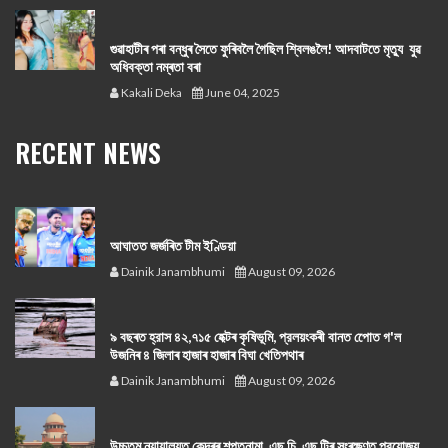
গুৱাহাটীৰ পৰা বন্ধুৰ সৈতে ফুৰিবলৈ গৈছিল শ্বিলঙলৈ! আদবাটতে মৃত্যু যুৱ
অধিবক্তা নম্ৰতা বৰা
Kakali Deka
June 04, 2025
RECENT NEWS
আঘাতত জৰ্জৰিত টীম ইণ্ডিয়া
Dainik Janambhumi
August 09, 2026
৯ বছৰত হ্রাস ৪২,৭১৫ হেক্টৰ কৃষিভূমি, প্রলয়ংকৰী বানত পোেত গ'ল
উজনিৰ ৪ জিলাৰ হাজাৰ হাজাৰ বিঘা খেতিপথাৰ
Dainik Janambhumi
August 09, 2026
উচ্চতম ন্যায়ালয়ত কেন্দ্ৰৰ শপতনামা, এছ চি, এছ টিৰ সংৰক্ষণত প্রযোজ্য