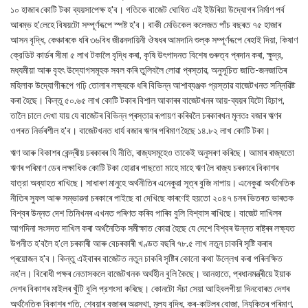
১০ হাজাৰ কোটি টকা ব্যয়সাপেক্ষ হ'ব। গতিকে বাজেট ঘোষিত এই ইউৰিয়া উদ্যোগৰ নিৰ্মাণ পৰ্ব
আৰম্ভ হ'লেহে বিষয়টো সম্পূৰ্ণৰূপে স্পষ্ট হ'ব। বাকী মেডিকেল কলেজত পাঁচ বছৰত ৭৫ হাজাৰ
আসন বৃদ্ধি, কেঞ্চাৰকে ধৰি ৩৬বিধ জীৱনদায়িনী ঔষধৰ আমদানি শুল্ক সম্পূর্ণৰূপে ৰেহাই দিয়া, কিষাণ
ক্রেডিট কার্ডৰ সীমা ৫ লাখ টকালৈ বৃদ্ধি কৰা, কৃষি উৎপাদনত বিশেষ গুৰুত্ব প্ৰদান কৰা, ক্ষুদ্র,
মধ্যমীয়া আৰু বৃহৎ উদ্যোগসমূহক সবল কৰি তুলিবলৈ লোৱা প্ৰস্তাৱ, অনুসূচিত জাতি-জনজাতিৰ
মহিলাক উদ্যোগীৰূপে গঢ়ি তোলাৰ লক্ষ্যকে ধৰি বিভিন্ন আশাব্যঞ্জক প্রস্তাৱ বাজেটখনত সন্নিৱিষ্ট
কৰা হৈছে। কিন্তু ৫০.৬৫ লাখ কোটি টকাৰ বিশাল আকাৰৰ বাজেটখনৰ আয়-ব্যয়ৰ যিটো হিচাপ,
তালৈ চালে দেখা যায় যে বাজেটৰ বিভিন্ন প্ৰস্তাৱ ৰূপায়ণ কৰিবলৈ চৰকাৰখন মূলতঃ বজাৰ ঋণৰ
ওপৰত নিৰ্ভৰশীল হ'ব। বাজেটখনত ধাৰ্য বজাৰ ঋণৰ পৰিমাণ হৈছে ১৪.৮২ লাখ কোটি টকা।
ঋণ আৰু বিকাশৰ কেন্দ্ৰীয় চৰকাৰৰ যি নীতি, ৰাজ্যসমূহেও তাকেই অনুসৰণ কৰিছে। আমাৰ ৰাজ্যতো
ঋণৰ পৰিমাণ ডেৰ লক্ষাধিক কোটি টকা হোৱাৰ পাছতো মাহে মাহে ঋণ লৈ ৰাজ্য চৰকাৰে বিকাশৰ
যাত্রা অব্যাহত ৰাখিছে। সাধাৰণ মানুহে অৰ্থনীতিৰ এনেকুৱা সূত্ৰ বুজি নাপায়। এনেকুৱা অর্থনৈতিক
নীতিৰ সুফল আৰু সম্ভাৱনা চৰকাৰে পাইছে বা দেখিছে কাৰণেই হয়তো ২০৪৭ চনৰ ভিতৰত ভাৰতক
বিশ্বৰ উন্নত দেশ তিনিখনৰ এখনত পৰিণত কৰিব পাৰিব বুলি বিশ্বাস ৰাখিছে। বাজেট দাখিলৰ
আগদিনা সংসদত দাখিল কৰা অৰ্থনৈতিক সমীক্ষাত কোৱা হৈছে যে দেশে বিশ্বৰ উন্নত ৰাষ্ট্ৰৰ লক্ষ্যত
উপনীত হ'বলৈ হ'লে চৰকাৰী আৰু বেচৰকাৰী খণ্ডত বছৰি ৭৮.৫ লাখ নতুন চাকৰি সৃষ্টি কৰাৰ
প্ৰয়োজন হ'ব। কিন্তু এইবাৰৰ বাজেটত নতুন চাকৰি সৃষ্টিৰ কোনো কথা উল্লেখ কৰা পৰিলক্ষিত
নহ'ল। বিৰোধী পক্ষৰ নেতাসকলে বাজেটখনক অর্থহীন বুলি কৈছে। আনহাতে, প্ৰধানমন্ত্ৰীয়ে ইয়াক
দেশৰ বিকাশৰ মাইলৰ খুঁটি বুলি প্রশংসা কৰিছে। কোনটো সঁচা সেয়া আহিবলগীয়া দিনবোৰত দেশৰ
অৰ্থনৈতিক বিকাশৰ গতি, শ্বেয়াৰ বজাৰৰ অৱস্থা, মূল্য বৃদ্ধি, কৰ-কাটলৰ বোজা, নিযুক্তিৰ পৰিমাণ,