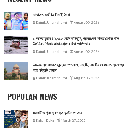
আঘাতত জৰ্জৰিত টীম ইণ্ডিয়া
Dainik Janambhumi
August 09, 2026
৯ বছৰত হ্রাস ৪২,৭১৫ হেক্টৰ কৃষিভূমি, প্রলয়ংকৰী বানত পোেত গ'ল
উজনিৰ ৪ জিলাৰ হাজাৰ হাজাৰ বিঘা খেতিপথাৰ
Dainik Janambhumi
August 09, 2026
উচ্চতম ন্যায়ালয়ত কেন্দ্ৰৰ শপতনামা, এছ চি, এছ টিৰ সংৰক্ষণত প্রযোজ্য
নহয় 'ক্রিমি লেয়াৰ'
Dainik Janambhumi
August 08, 2026
POPULAR NEWS
গুৱাহাটীত পুনৰ সুৰাসক্ত যুৱতীৰ তাণ্ডৱ
Kakali Deka
March 27, 2025