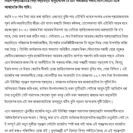
দিয়াৰ প্ৰস্তাৱটোৱে নিম্ন মধ্যবিত্ত মানুহখিনিক যে এটা অভাৱনীয় সকাহ দিলে সেইটো একে
আষাৰে কৈ দিব পাৰি।
বছৰি ৭-৮ লাখ টকা আয় কৰা ব্যক্তি এজনেহে বুজি পায় এইখিনি ধনেৰে সংসাৰ এখনৰ প্ৰয়োজনবোৰ
পূৰণ কৰি মধ্যবিত্তীয় জীৱন এটা যাপন কৰাটো কিমান কষ্টকৰ; তেনেস্থলত যদি এইখিনি আয়ৰ বাবে
বছৰৰ মূৰত ৪০-৫০ হাজাৰ টকা আয়কৰ দিবলগা হয় তেতিয়া ব্যক্তিজনৰ মনৰ অৱস্থাটো কি হ'ব
পাৰে, সেয়া ধাৰণা কৰা কঠিন নহয়। সেইবাবে ১২ লাখ টকালৈকে আয়কৰ ৰেহাইৰ প্ৰস্তাৱটোৱে নিম্ন
মধ্যবিত্ত পৰিয়ালৰ উপাৰ্জনকাৰীক, বিশেষকৈ চাকৰিজীৱীসকলক যি আনন্দ দিছে সেয়া উপলব্ধি কৰিব
পৰা গৈছে। তিনিটা কাৰ্যকালৰ বাবে ক্ষমতাত অধিষ্ঠিত হোৱাৰ বিৰল সৌভাগ্যৰ গৰাকী হোৱা নৰেন্দ্ৰ
মোদীৰ চৰকাৰখনে পূৰ্বৰ বাজেটবিলাকত আয়কৰ ৰেহাইত কার্পণ্য প্ৰদৰ্শন কৰি অহাৰ পাছত এইবাৰ
এনে উদাৰতাৰ কাৰণ কি বা অর্থনীতিত কি প্ৰভাৱ পৰিব সেয়া পৰৱৰ্তী সময়ত প্রত্যক্ষ হ'ব, কিন্তু
ইয়াৰ ফলত যে উক্ত ৰেহাইৰ সীমাই চোৱা ব্যক্তিসকলৰ ক্ৰয় ক্ষমতা বৃদ্ধি পাব, সেয়া নিশ্চিত। এই
বাজেটৰ পৰা অসমবাসীয়ে পোৱা পোনপটীয়া শুভ সংবাদটো হ'ল নামৰূপত ১২.৭ লাখ টকা উৎপাদনক্ষম
এটা ইউৰিয়া প্রকল্প স্থাপনৰ প্ৰস্তাৱ। নামৰূপৰ বৰ্তমানৰ সাৰ কাৰখানাটোক লৈ সুদীর্ঘ দিন
অনিশ্চয়তা বিৰাজ কৰি থকা, বৰ্তমান উৎপাদনক্ষম হৈ থকা তৃতীয়টো গোটৰো আয়ুস টুটি আহিবলৈ ধৰা
তথা চতুৰ্থটো গোট স্থাপনৰ ক্ষেত্ৰত লুকা-ভাকু খেলি থকা অৱস্থাত ৰাজ্যৰ আন বহুকেইটা
উদ্যোগৰ দৰে এই সাৰ কাৰখানাটোৰো অপমৃত্যু ঘটিব বুলি প্রবল আশংকাৰ সৃষ্টি হৈছিল।
এনে অৱস্থাতে কেন্দ্ৰীয় বাজেটৰ নতুন এটা ইউৰিয়া প্ৰকল্প স্থাপনৰ প্ৰস্তাৱটো অসমবাসীৰ বাবে
'মাষ্টাৰ ষ্ট্ৰ'ক'ৰ দৰে সংবাদ। কিন্তু কথা হ'ল এইটো বৰ্তমানৰ উদ্যোগটোৰ বহুচৰ্চিত চতুর্থটো গোট নে
ই সম্পূর্ণ এটা নতুন সুকীয়া প্রকল্প সেইটো বাজেটত স্পষ্ট কৰা নাই আৰু এই প্ৰকল্পৰ বাবে বাজেটত
ধন ধার্য কৰাও পৰিলক্ষিত হোৱা নাই। মুখ্যমন্ত্রী ড° হিমন্ত বিশ্ব শর্মাইহে কৈছে যে এই প্রকল্পটো