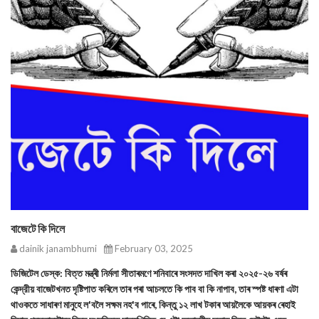
বাজেটে কি দিলে
dainik janambhumi
February 03, 2025
ডিজিটেল ডেস্ক: বিত্ত মন্ত্ৰী নিৰ্মলা সীতাৰমণে শনিবাৰে সংসদত দাখিল কৰা ২০২৫-২৬ বৰ্ষৰ
কেন্দ্রীয় বাজেটখনত দৃষ্টিপাত কৰিলে তাৰ পৰা আচলতে কি পাব বা কি নাপাব, তাৰ স্পষ্ট ধাৰণা এটা
থাওকতে সাধাৰণ মানুহে ল'বলৈ সক্ষম নহ'ব পাৰে, কিন্তু ১২ লাখ টকাৰ আয়লৈকে আয়কৰ ৰেহাই