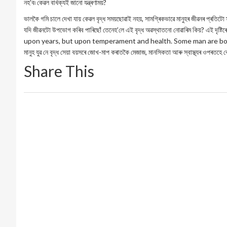
নহ’ব৷ কেৱল বাৰ্ধক্যই জানো যন্ত্ৰণাময়?
ভালকৈ গমি চালে দেখা যায় কেৱল বৃদ্ধ সময়ছোৱাই নহয়, সামগ্ৰিকভাৱে মানুহৰ জীৱনৰ প্ৰতিটো স
যদি জীৱনটো উপভোগ কৰিব পাৰিছোঁ তেনেহ’লে এই বৃদ্ধ অৱস্থাতনো নোৱাৰিম কিয়? এই দৃষ্ট
upon years, but upon temperament and health. Some man are born old,
মানুহ যুৱ নে বৃদ্ধ সেয়া বয়সৰে জোখ-মাপ কৰাতকৈ মেজাজ, মানসিকতা আৰু স্বাস্থ্যৰ ওপৰতহে বেছ
Share This