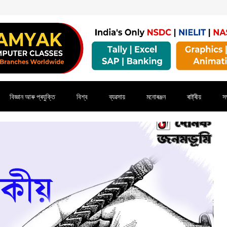
বিজ্ঞান আৰু প্ৰযুক্তি
বিশ্ব
ব্যৱসায়
মনোৰঞ্জন
ৰাষ্ট্ৰীয়
সম