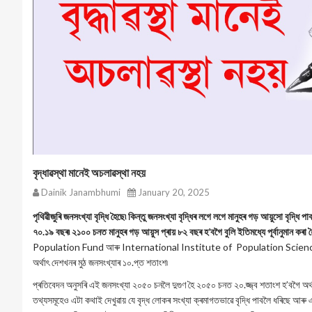
বৃদ্ধাৱস্থা মানেই অচলাৱস্থা নহয়
Dainik Janambhumi
January 20, 2025
পৃথিৱীজুৰি জনসংখ্যা বৃদ্ধি হৈছে৷ কিন্তু জনসংখ্যা বৃদ্ধিৰ লগে লগে মানুহৰ গড় আয়ুসো বৃ
৭০.১৯ বছৰ৷ ২১০০ চনত মানুহৰ গড় আয়ুস প্ৰায় ৮২ বছৰ হ’বগৈ বুলি ইতিমধ্যে পূৰ্বানুমান কৰা হ
Population Fund আৰু International Institute of Population Scienceৰ প্ৰ
অৰ্থাৎ দেশখনৰ মুঠ জনসংখ্যাৰ ১০.প্ত শতাংশ৷
প্ৰতিবেদন অনুসৰি এই জনসংখ্যা ২০৫০ চনলৈ দুগুণ হৈ ২০৫০ চনত ২০.জ্জ্ব শতাংশ হ’বগৈ অৰ্থ
তথ্যসমূহেও এটা কথাই দেখুৱায় যে বৃদ্ধ লোকৰ সংখ্যা ক্ৰমাগতভাৱে বৃদ্ধি পাবলৈ ধৰিছে আ