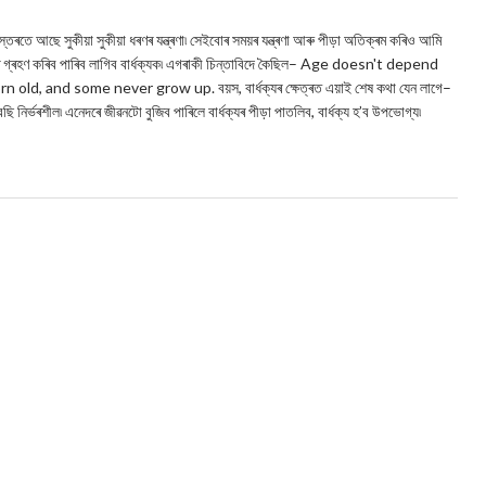
্তৰতে আছে সুকীয়া সুকীয়া ধৰণৰ যন্ত্ৰণা৷ সেইবোৰ সময়ৰ যন্ত্ৰণা আৰু পীড়া অতিক্ৰম কৰিও আমি
িৰে গ্ৰহণ কৰিব পাৰিব লাগিব বাৰ্ধক্যক৷ এগৰাকী চিন্তাবিদে কৈছিল– Age doesn't depend
 and some never grow up. বয়স, বাৰ্ধক্যৰ ক্ষেত্ৰত এয়াই শেষ কথা যেন লাগে–
ি নিৰ্ভৰশীল৷ এনেদৰে জীৱনটো বুজিব পাৰিলে বাৰ্ধক্যৰ পীড়া পাতলিব, বাৰ্ধক্য হ’ব উপভোগ্য৷