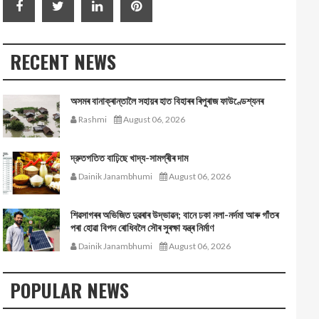
RECENT NEWS
অসমৰ বানাক্ৰান্তালৈ সহায়ৰ হাত বিহাৰৰ ৰিপুৰাজ ফাউণ্ডেশ্যনৰ
Rashmi
August 06, 2026
দ্রুতগতিত বাঢ়িছে খাদ্য-সামগ্ৰীৰ দাম
Dainik Janambhumi
August 06, 2026
শিৱসাগৰৰ অভিজিত দুৱৰাৰ উদ্ভাৱন; বানে ঢকা নলা-নৰ্দমা আৰু গাঁতৰ
পৰা হোৱা বিপদ ৰোধিবলৈ সৌৰ সুৰক্ষা যন্ত্ৰ নিৰ্মাণ
Dainik Janambhumi
August 06, 2026
POPULAR NEWS