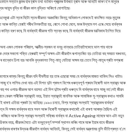
ফালে সন্তান জন্মৰ হাৰ হ্ৰাস তথা বৰ্তমান প্ৰজন্মৰ উৰ্বৰতা হ্ৰাস আৰু আনটো কাৰণ হ’ল মানুহৰ
ুহৰ আয়ুস বৃদ্ধি বা জীৱন কাল বৃদ্ধিত অৰিহণা যোগাইছে৷
 এনেকুৱা এটা স্তৰ যিটো স্তৰ জীৱনত অৱধাৰিত কিন্তু অধিকাংশ লোকৰে ই কাংক্ষিত নহয়৷ মৃত্যুৰ
ৰু কান্তি হেৰাই শৰীৰ নিশকতীয়া হয়, ৰোগে পোখা মেলে, মনৰ উদ্যমে লগ এৰে৷ সেয়ে বাৰ্ধক্যৰ
 কান্তি হৰণ কৰে, যি বাৰ্ধক্যই জীৱনৰ গতি স্তব্ধ কৰে, যি বাৰ্ধক্যই জীৱনৰ যৱনিকাৰ ইংগিত দিয়ে
 অনা এজন লোকক পৰিয়াল, আত্মীয়-স্বজন বা বন্ধু-বান্ধৱে তেতিয়ালৈকেহে ভাল পায় থাকে
কে দেহৰ সকলো শক্তি হেৰুৱাই সম্পূৰ্ণ অক্ষম এটা জীৱনলৈ ৰূপান্তৰিত হয় তেতিয়া বহু সময়ত ঘৰখনত,
বান্ধোন ঢিলা হয়৷ আনকি বৃদ্ধকালত পিতৃ-মাতৃ যেতিয়া অক্ষম হয় তেনে পিতৃ-মাতৃৰ প্ৰতি শুশ্ৰূষা
সকলোৰে কাম্য৷ কিন্তু জীৱন যদি দীঘলীয়া হয় তাৰ এছোৱা সময় যে বাৰ্ধক্যৰ মাজত থাকিব সিও খাটাং৷
ু হ’ব লাগিব৷ দেখা যায় এই দিশত দুটা প্ৰসংগ বিশেষ গুৰুত্বপূৰ্ণ৷ প্ৰথম নিৰোগী ভাল স্বাস্থ্য আৰু
ু পথ ওলায়৷ জীৱনৰ আগ বয়সত এই দিশ দুটাৰ প্ৰতি গুৰুত্ব দি বাৰ্ধক্যৰ বাবে সাজু নহ’লেই জীৱন
নে কেৱল শাৰীৰিক স্বাস্থ্যই নহয়, ইয়াত স্বাস্থ্যই মানসিক আৰু সামাজিক সু-স্বাস্থ্যৰ কথাও সামৰি
 ধাৰণা এতিয়া প্ৰকট হৈ আহিছে৷ ১৯৯৩ চনতে, বিশ্ব স্বাস্থ্য সংস্থাই ‘স্বাস্থ্যকৰ বাৰ্ধক্য’
্ব দি সক্ষম বাৰ্ধক্যৰ বাবে সবল আৰু নিৰোগী স্বাস্থ্যৰ কথাৰেই এই ধাৰণা আৰম্ভ হৈছিল৷ এই
িছন আৰু বিশ্ব স্বাস্থ্য সংস্থাই সক্ৰিয় বাৰ্ধক্য বা Active Ageing নামেৰে আন এটা নতুন
াৰ নহয়, জীৱনৰ সৈতে এটা বন্ধুত্বপূৰ্ণ সম্পৰ্ক স্থাপন কৰিব পাৰে আৰু ইয়াৰ বাবে জীৱনৰ
যৰ ধাৰণাৰ উদ্ভৱ৷ জীৱনলৈ বাৰ্ধক্য আহিবই, কিন্তু সেই বাৰ্ধক্য যন্ত্ৰণাময় বুলি ভীতিগ্ৰস্ত হ’লে