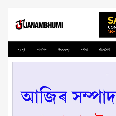
গৃহ পৃষ্ঠা
আঞ্চলিক
উত্তৰ-পূব
ক্ৰীড়া
জীৱনশৈলী