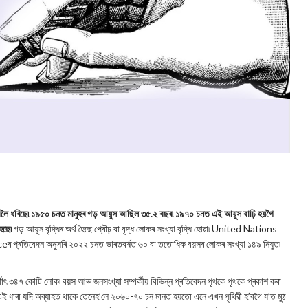
দ্ধি পাবলৈ ধৰিছে৷ ১৯৫০ চনত মানুহৰ গড় আয়ুস আছিল ৩৫.২ বছৰ৷ ১৯৭০ চনত এই আয়ুস বাঢ়ি হয়গৈ
ৈছে৷
গড় আয়ুস বৃদ্ধিৰ অৰ্থ হৈছে প্ৰৌঢ় বা বৃদ্ধ লোকৰ সংখ্যা বৃদ্ধি হোৱা৷ United Nations
তিবেদন অনুসৰি ২০২২ চনত ভাৰতবৰ্ষত ৬০ বা ততোধিক বয়সৰ লোকৰ সংখ্যা ১৪৯ নিযুত৷
াৎ ৩৪৭ কোটি লোক৷ বয়স আৰু জনসংখ্যা সম্পৰ্কীয় বিভিন্ন প্ৰতিবেদন পৃথকে পৃথকে প্ৰকাশ কৰা
ৰু এই ধাৰা যদি অব্যাহত থাকে তেনেহ’লে ২০৬০-৭০ চন মানত হয়তো এনে এখন পৃথিৱী হ’বগৈ য’ত মুঠ