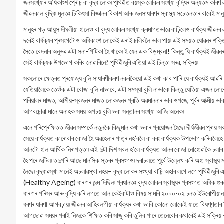
জনসংখ্যাৰ অধিকাংশ প্ৰৌঢ় বা বৃদ্ধ লোক৷ পৃথিৱীত বয়স্ক লোকৰ সংখ্যা বৃদ্ধিৰ অন্যতম কাৰণ এ
জীৱনকাল বৃদ্ধি৷ মূলতঃ চিকিৎসা বিজ্ঞানৰ বিকাশ আৰু জনসাধাৰণৰ স্বাস্থ্য সচেতনতাৰ বাবেই মান
মানুহৰ গড় আয়ুস দীঘলীয়া হ’লেও বা বৃদ্ধ লোকৰ সংখ্যা ক্ৰমাগতভাৱে বাঢ়িলেও বাৰ্ধক্য জীৱনৰ
দৰেই বাৰ্ধক্যৰ প্ৰসংগটোও অধিকাংশ লোকেই এৰাই চলিবলৈ ভাল পায়৷ এই সময়ত যৌৱনৰ শক্তি আ
সৈতে বেদনাৰ অনুভৱ এটা সনা-পিটিকা হৈ থাকে৷ ই যেন এক বিড়ম্বনা! কিন্তু যি বাৰ্ধক্যই জীৱনৰ
সেই বাৰ্ধক্যক উপভোগ কৰিব নোৱাৰিনে? পৃথিৱীজুৰি এতিয়া এই চিন্তা সৰৱ, সক্ৰিয়৷
সকলোৰে ক্ষেত্ৰত প্ৰযোজ্য বুলি সাধাৰণীকৰণ নকৰকৈয়ো এই কথা ক’ব পাৰি যে বাৰ্ধক্যই আৱৰি
যেতিয়ালৈকে তেওঁক এটা বোজা বুলি নাভাবে, এটা সমস্যা বুলি নাভাবে৷ কিন্তু যেতিয়া এজন লো
পৰিয়ালৰ মাজত, আত্মীয়-স্বজনৰ মাজত লোকজনৰ প্ৰতি অৱমাননাৰ ভাব ওপজে, পূৰ্বৰ আত্মীয় ভাবৰ 
আগবঢ়োৱা মানে অনাহক সময় অপচয় বুলি ভবা সন্তানৰ সংখ্যা আজি অনেক৷
এনে পৰিপ্ৰেক্ষিতত জীৱন সম্পৰ্কে নতুনকৈ কিছুমান কথা ভবাৰ প্ৰয়োজন হৈছে৷ দীৰ্ঘজীৱন প্ৰায় 
সেয়ে বাৰ্ধক্যত কাৰোবাৰ বোজা হৈ অৱহেলাৰ পাত্ৰ নহ’বলৈ বা বৰং বাৰ্ধক্যক উপভোগ কৰিবলৈহে সাজ
আনটো হ’ল আৰ্থিক নিৰাপত্তা৷ এই দুটা দিশ সবল হ’লে বাৰ্ধক্যত আনৰ বোজা নোহোৱাকৈ চলাৰ বহ
হৈ পৰে জটিল৷ তদুপৰি আছে মানসিক স্তৰৰ প্ৰসংগও৷ দৰাচলতে পূৰ্বে উল্লেখ কৰি অহা স্বাস্থ্য মা
লৈছে৷ বৃদ্ধাৱস্থা মানেই অচলাৱস্থা নহয়– বৃদ্ধ লোকৰ সংখ্যা বাঢ়ি অহাৰ লগে লগে পৃথিৱীজুৰি এই
(Healthy Ageing) ধাৰণাৰ জন্ম দিছিল৷ প্ৰধানতঃ বৃদ্ধ লোকৰ স্বাস্থ্যৰ প্ৰসংগত অধিক গুৰুত
ধাৰণাৰ পৰিসৰ আৰু বৃদ্ধি কৰি লগতে আন কেইবাটাও বিষয় সামৰি ২০০০-০২ চনত ইউৰোপীয়ান কম
ধৰণৰ ধাৰণা আগবঢ়ায়৷ জীৱনৰ আহিবলগীয়া বাৰ্ধক্যৰ কথা ভাবি কোনো লোকেই যাতে বিষণ্ণতাৰ চিক
আগছোৱা সময়ৰ পৰাই নিজকে শিক্ষিত কৰি সাজু কৰি তুলিব পাৰে তেনেবোৰ কথাৰেই এই সক্ৰিয় বাৰ্ধক্