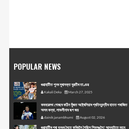
POPULAR NEWS
গুৱাহাটীত পুনৰ সুৰাসক্ত যুৱতীৰ তাণ্ডৱ
Kakali Deka
March 27, 2025
কমনৱেলথ গেমছৰ কঠিন যুঁজত অষ্ট্ৰেলিয়াৰ প্ৰতিদ্বন্দ্বীৰ হাতত পৰাজিত
অসম কন্যা, লাভলীনাৰ ৰূপ জয়
dainik janambhumi
August 02, 2026
গুৱাহাটীৰ পৰা বন্ধুৰ সৈতে ফুৰিবলৈ গৈছিল শ্বিলঙলৈ! আদবাটতে মৃত্যু