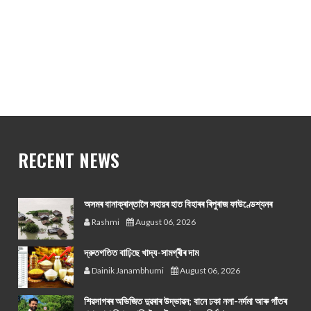
RECENT NEWS
অসমৰ বানাক্ৰান্তালৈ সহায়ৰ হাত বিহাৰৰ ৰিপুৰাজ ফাউণ্ডেশ্যনৰ
Rashmi
August 06, 2026
দ্রুতগতিত বাঢ়িছে খাদ্য-সামগ্ৰীৰ দাম
Dainik Janambhumi
August 06, 2026
শিৱসাগৰৰ অভিজিত দুৱৰাৰ উদ্ভাৱন; বানে ঢকা নলা-নৰ্দমা আৰু গাঁতৰ