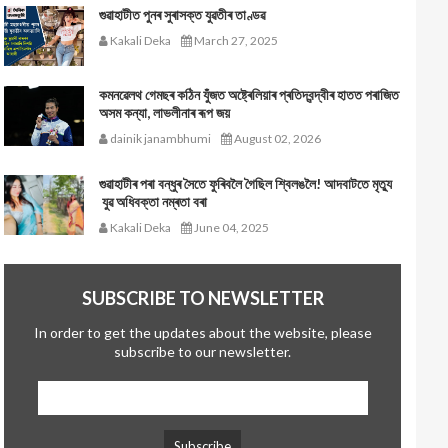
গুৱাহাটীত পুনৰ সুৰাসক্ত যুৱতীৰ তাণ্ডৱ
Kakali Deka
March 27, 2025
কমনৱেলথ গেমছৰ কঠিন যুঁজত অষ্ট্ৰেলিয়াৰ প্ৰতিদ্বন্দ্বীৰ হাতত পৰাজিত
অসম কন্যা, লাভলীনাৰ ৰূপ জয়
dainik janambhumi
August 02, 2026
গুৱাহাটীৰ পৰা বন্ধুৰ সৈতে ফুৰিবলৈ গৈছিল শ্বিলঙলৈ! আদবাটতে মৃত্যু
যুৱ অধিবক্তা নম্ৰতা বৰা
Kakali Deka
June 04, 2025
SUBSCRIBE TO NEWSLETTER
In order to get the updates about the website, please
subscribe to our newsletter.