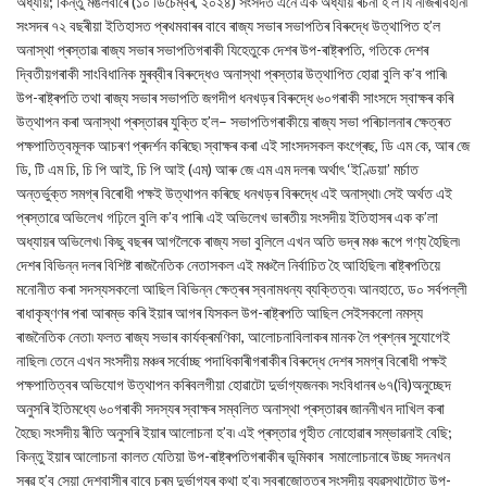
অধ্যায়; কিন্তু মঙলবাৰে (১০ ডিচেম্বৰ, ২০২৪) সংসদত এনে এক অধ্যায় ৰচনা হ’ল যি নজিৰবিহীন৷
সংসদৰ ৭২ বছৰীয়া ইতিহাসত প্ৰথমবাৰৰ বাবে ৰাজ্য সভাৰ সভাপতিৰ বিৰুদ্ধে উত্থাপিত হ’ল
অনাস্থা প্ৰস্তাৱ৷ ৰাজ্য সভাৰ সভাপতিগৰাকী যিহেতুকে দেশৰ উপ-ৰাষ্ট্ৰপতি, গতিকে দেশৰ
দ্বিতীয়গৰাকী সাংবিধানিক মুৰব্বীৰ বিৰুদ্ধেও অনাস্থা প্ৰস্তাৱ উত্থাপিত হোৱা বুলি ক’ব পাৰি৷
উপ-ৰাষ্ট্ৰপতি তথা ৰাজ্য সভাৰ সভাপতি জগদীপ ধনখড়ৰ বিৰুদ্ধে ৬০গৰাকী সাংসদে স্বাক্ষৰ কৰি
উত্থাপন কৰা অনাস্থা প্ৰস্তাৱৰ যুক্তি হ’ল– সভাপতিগৰাকীয়ে ৰাজ্য সভা পৰিচালনাৰ ক্ষেত্ৰত
পক্ষপাতিত্বমূলক আচৰণ প্ৰদৰ্শন কৰিছে৷ স্বাক্ষৰ কৰা এই সাংসদসকল কংগ্ৰেছ, ডি এম কে, আৰ জে
ডি, টি এম চি, চি পি আই, চি পি আই (এম) আৰু জে এম এম দলৰ৷ অৰ্থাৎ ‘ইণ্ডিয়া’ মৰ্চাত
অন্তৰ্ভুক্ত সমগ্ৰ বিৰোধী পক্ষই উত্থাপন কৰিছে ধনখড়ৰ বিৰুদ্ধে এই অনাস্থা৷ সেই অৰ্থত এই
প্ৰস্তাৱে অভিলেখ গঢ়িলে বুলি ক’ব পাৰি৷ এই অভিলেখ ভাৰতীয় সংসদীয় ইতিহাসৰ এক ক’লা
অধ্যায়ৰ অভিলেখ৷ কিছু বছৰৰ আগলৈকে ৰাজ্য সভা বুলিলে এখন অতি ভদ্ৰ মঞ্চ ৰূপে গণ্য হৈছিল৷
দেশৰ বিভিন্ন দলৰ বিশিষ্ট ৰাজনৈতিক নেতাসকল এই মঞ্চলৈ নিৰ্বাচিত হৈ আহিছিল৷ ৰাষ্ট্ৰপতিয়ে
মনোনীত কৰা সদস্যসকলো আছিল বিভিন্ন ক্ষেত্ৰৰ স্বনামধন্য ব্যক্তিত্ব৷ আনহাতে, ড০ সৰ্বপল্লী
ৰাধাকৃষ্ণণৰ পৰা আৰম্ভ কৰি ইয়াৰ আগৰ যিসকল উপ-ৰাষ্ট্ৰপতি আছিল সেইসকলো নমস্য
ৰাজনৈতিক নেতা৷ ফলত ৰাজ্য সভাৰ কাৰ্যক্ৰমণিকা, আলোচনাবিলাকৰ মানক লৈ প্ৰশ্নৰ সুযোগেই
নাছিল৷ তেনে এখন সংসদীয় মঞ্চৰ সৰ্বোচ্ছ পদাধিকাৰীগৰাকীৰ বিৰুদ্ধে দেশৰ সমগ্ৰ বিৰোধী পক্ষই
পক্ষপাতিত্বৰ অভিযোগ উত্থাপন কৰিবলগীয়া হোৱাটো দুৰ্ভাগ্যজনক৷ সংবিধানৰ ৬৭(বি)অনুচ্ছেদ
অনুসৰি ইতিমধ্যে ৬০গৰাকী সদস্যৰ স্বাক্ষৰ সম্বলিত অনাস্থা প্ৰস্তাৱৰ জাননীখন দাখিল কৰা
হৈছে৷ সংসদীয় ৰীতি অনুসৰি ইয়াৰ আলোচনা হ’ব৷ এই প্ৰস্তাৱ গৃহীত নোহোৱাৰ সম্ভাৱনাই বেছি;
কিন্তু ইয়াৰ আলোচনা কালত যেতিয়া উপ-ৰাষ্ট্ৰপতিগৰাকীৰ ভূমিকাৰ সমালোচনাৰে উচ্ছ সদনখন
সৰৱ হ’ব সেয়া দেশবাসীৰ বাবে চৰম দুৰ্ভাগ্যৰ কথা হ’ব৷ স্বৰাজোত্তৰ সংসদীয় ব্যৱস্থাটোত উপ-