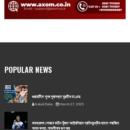
POPULAR NEWS
গুৱাহাটীত পুনৰ সুৰাসক্ত যুৱতীৰ তাণ্ডৱ
Kakali Deka
March 27, 2025
কমনৱেলথ গেমছৰ কঠিন যুঁজত অষ্ট্ৰেলিয়াৰ প্ৰতিদ্বন্দ্বীৰ হাতত পৰাজিত
অসম কন্যা, লাভলীনাৰ ৰূপ জয়