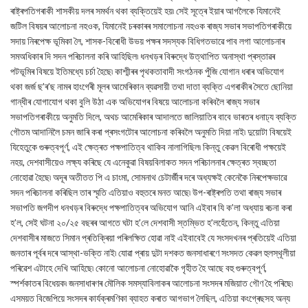
ৰাষ্ট্ৰপতিগৰাকী শাসকীয় দলৰ সমৰ্থন থকা ব্যক্তিয়েই হয়৷ সেই সূত্ৰে ইয়াৰ আগলৈকে যিমানেই
জটিল বিষয়ৰ আলোচনা নহওক, যিমানেই চৰকাৰৰ সমালোচনা নহওক ৰাজ্য সভাৰ সভাপতিগৰাকীয়ে
সদায় নিৰপেক্ষ ভূমিকা লৈ, শাসক-বিৰোধী উভয় পক্ষৰ সদস্যক বিধিগতভাৱে পাব লগা আলোচনাৰ
সমঅধিকাৰ দি সদন পৰিচালনা কৰি আহিছিল৷ ধনখড়ৰ বিৰুদ্ধে উত্থাপিত অনাস্থা প্ৰস্তাৱৰ
পটভূমিৰ বিষয়ে ইতিমধ্যে চৰ্চা হৈছে৷ কাশ্মীৰৰ পৃথকতাবাদী সংগঠনক পুঁজি যোগান ধৰাৰ অভিযোগ
থকা জৰ্জ ছ’ৰ’ছ নামৰ হাংগেৰী মূলৰ আমেৰিকান ব্যৱসায়ী তথা দাতা ব্যক্তি এগৰাকীৰ সৈতে ছোনিয়া
গান্ধীৰ যোগাযোগ থকা বুলি উঠা এক অভিযোগৰ বিষয়ে আলোচনা কৰিবলৈ ৰাজ্য সভাৰ
সভাপতিগৰাকীয়ে অনুমতি দিলে, অথচ আমেৰিকাৰ আদালতে জালিয়াতিৰ বাবে ভাৰতৰ ধনাঢ্য ব্যক্তি
গৌতম আদানিলৈ চমন জাৰি কৰা প্ৰসংগটোৰ আলোচনা কৰিবলৈ অনুমতি দিয়া নাই৷ দুয়োটা বিষয়েই
যিহেতুকে গুৰুত্বপূৰ্ণ, এই ক্ষেত্ৰত পক্ষপাতিত্ব থাকিব নালাগিছিল৷ কিন্তু কেৱল বিৰোধী পক্ষয়েই
নহয়, দেশবাসীয়েও লক্ষ্য কৰিছে যে এনেকুৱা বিষয়বিলাকত সদন পৰিচালনাৰ ক্ষেত্ৰত স্বচ্ছতা
নোহোৱা হৈছে৷ অদূৰ অতীতত পি এ চাংমা, সোমনাথ চেটাৰ্জীৰ দৰে অধ্যক্ষই কেনেকৈ নিৰপেক্ষভাৱে
সদন পৰিচালনা কৰিছিল তাৰ স্মৃতি এতিয়াও বহুতৰে মনত আছে৷ উপ-ৰাষ্ট্ৰপতি তথা ৰাজ্য সভাৰ
সভাপতি জগদীপ ধনখড়ৰ বিৰুদ্ধে পক্ষপাতিত্বৰ অভিযোগ আনি এইবাৰ যি ক’লা অধ্যায় ৰচনা কৰা
হ’ল, সেই ঘটনা ২০/২৫ বছৰৰ আগতে ঘটা হ’লে দেশবাসী স্তম্ভিত হ’লহেঁতেন, কিন্তু এতিয়া
দেশবাসীৰ মাজতে সিমান প্ৰতিক্ৰিয়া পৰিলক্ষিত হোৱা নাই এইবাবেই যে সংসদখনৰ প্ৰতিয়েই এতিয়া
জনতাৰ পূৰ্বৰ দৰে আস্থা-ভক্তি নাই৷ যোৱা প্ৰায় দুটা দশকত জনসাধাৰণে সংসদত কেৱল হুলস্থূলীয়া
পৰিৱেশ এটাহে দেখি আহিছে৷ কোনো আলোচনা নোহোৱাকৈ গৃহীত হৈ আছে বহু গুৰুত্বপূৰ্ণ,
স্পৰ্শকাতৰ বিধেয়ক৷ জনসাধাৰণৰ মৌলিক সমস্যাবিলাকৰ আলোচনা সংসদৰ মজিয়াত গৌণ হৈ পৰিছে৷
এসময়ত বিজেপিয়ে সংসদৰ কাৰ্যক্ৰমণিকা ব্যাহত কৰাত আগভাগ লৈছিল, এতিয়া কংগ্ৰেছসহ অন্য