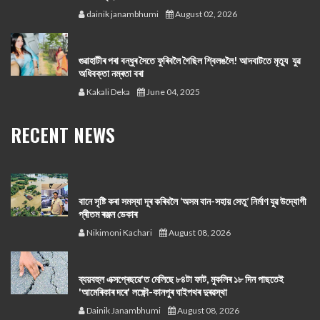
dainik janambhumi
August 02, 2026
গুৱাহাটীৰ পৰা বন্ধুৰ সৈতে ফুৰিবলৈ গৈছিল শ্বিলঙলৈ! আদবাটতে মৃত্যু যুৱ
অধিবক্তা নম্ৰতা বৰা
Kakali Deka
June 04, 2025
RECENT NEWS
বানে সৃষ্টি কৰা সমস্যা দূৰ কৰিবলৈ ‘অসম বান-সহায় সেতু’ নিৰ্মাণ যুৱ উদ্যোগী
প্ৰীতম ৰঞ্জন ডেকাৰ
Nikimoni Kachari
August 08, 2026
ব্যয়বহুল এক্সপ্ৰেছৱে'ত মেলিছে ৮৪টা ফাট, মুকলিৰ ১৮ দিন পাছতেই
'আমেৰিকাৰ দৰে' লক্ষ্ণৌ-কানপুৰ ঘাইপথৰ দুৰৱস্থা
Dainik Janambhumi
August 08, 2026