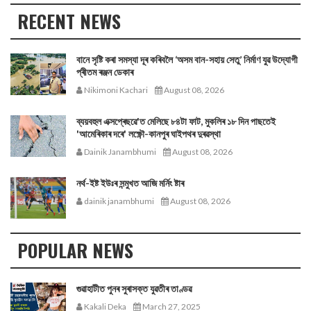
RECENT NEWS
বানে সৃষ্টি কৰা সমস্যা দূৰ কৰিবলৈ ‘অসম বান-সহায় সেতু’ নিৰ্মাণ যুৱ উদ্যোগী
প্ৰীতম ৰঞ্জন ডেকাৰ
Nikimoni Kachari
August 08, 2026
ব্যয়বহুল এক্সপ্ৰেছৱে'ত মেলিছে ৮৪টা ফাট, মুকলিৰ ১৮ দিন পাছতেই
'আমেৰিকাৰ দৰে' লক্ষ্ণৌ-কানপুৰ ঘাইপথৰ দুৰৱস্থা
Dainik Janambhumi
August 08, 2026
নর্থ-ইষ্ট ইউঃৰ সন্মুখত আজি মর্নিং ষ্টাৰ
dainik janambhumi
August 08, 2026
POPULAR NEWS
গুৱাহাটীত পুনৰ সুৰাসক্ত যুৱতীৰ তাণ্ডৱ
Kakali Deka
March 27, 2025