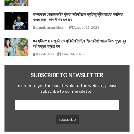
কমনৱেলথ গেমছৰ কঠিন যুঁজত অষ্ট্ৰেলিয়াৰ প্ৰতিদ্বন্দ্বীৰ হাতত পৰাজিত
অসম কন্যা, লাভলীনাৰ ৰূপ জয়
dainik janambhumi
August 02, 2026
গুৱাহাটীৰ পৰা বন্ধুৰ সৈতে ফুৰিবলৈ গৈছিল শ্বিলঙলৈ! আদবাটতে মৃত্যু যুৱ
অধিবক্তা নম্ৰতা বৰা
Kakali Deka
June 04, 2025
SUBSCRIBE TO NEWSLETTER
In order to get the updates about the website, please
subscribe to our newsletter.