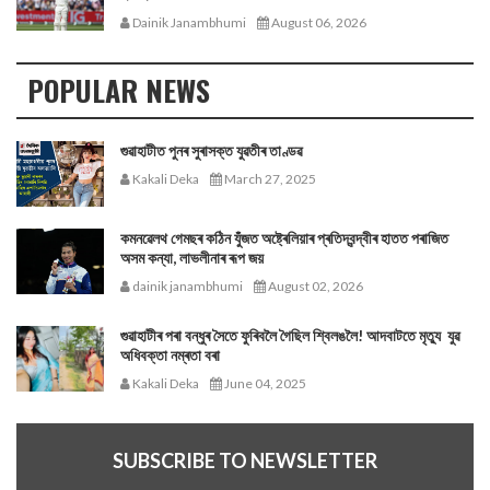
Dainik Janambhumi
August 06, 2026
POPULAR NEWS
গুৱাহাটীত পুনৰ সুৰাসক্ত যুৱতীৰ তাণ্ডৱ
Kakali Deka
March 27, 2025
কমনৱেলথ গেমছৰ কঠিন যুঁজত অষ্ট্ৰেলিয়াৰ প্ৰতিদ্বন্দ্বীৰ হাতত পৰাজিত
অসম কন্যা, লাভলীনাৰ ৰূপ জয়
dainik janambhumi
August 02, 2026
গুৱাহাটীৰ পৰা বন্ধুৰ সৈতে ফুৰিবলৈ গৈছিল শ্বিলঙলৈ! আদবাটতে মৃত্যু যুৱ
অধিবক্তা নম্ৰতা বৰা
Kakali Deka
June 04, 2025
SUBSCRIBE TO NEWSLETTER