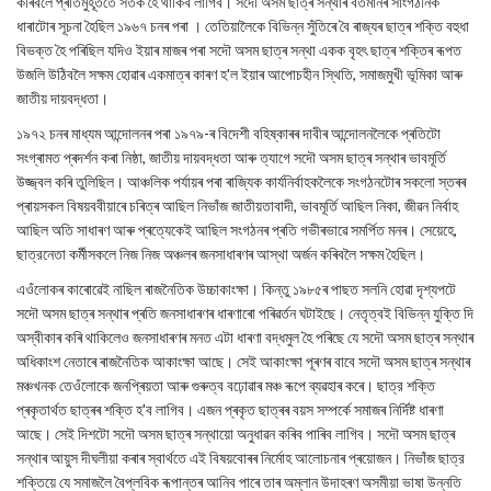
কৰিবলৈ প্ৰতিমুহূৰ্ততে সতৰ্ক হৈ থাকিব লাগিব। সদৌ অসম ছাত্ৰ সন্থাৰ বৰ্তমানৰ সাংগঠনিক
ধাৰাটোৰ সূচনা হৈছিল ১৯৬৭ চনৰ পৰা । তেতিয়ালৈকে বিভিন্ন সুঁতিৰে বৈ ৰাজ্যৰ ছাত্ৰ শক্তি বহুধা
বিভক্ত হৈ পৰিছিল যদিও ইয়াৰ মাজৰ পৰা সদৌ অসম ছাত্ৰ সন্থা একক বৃহৎ ছাত্ৰ শক্তিৰ ৰূপত
উজলি উঠিবলৈ সক্ষম হোৱাৰ একমাত্ৰ কাৰণ হ'ল ইয়াৰ আপোচহীন স্থিতি, সমাজমুখী ভূমিকা আৰু
জাতীয় দায়বদ্ধতা।
১৯৭২ চনৰ মাধ্যম আন্দোলনৰ পৰা ১৯৭৯-ৰ বিদেশী বহিষ্কাৰৰ দাবীৰ আন্দোলনলৈকে প্ৰতিটো
সংগ্ৰামত প্ৰদৰ্শন কৰা নিষ্ঠা, জাতীয় দায়বদ্ধতা আৰু ত্যাগে সদৌ অসম ছাত্ৰ সন্থাৰ ভাবমূর্তি
উজ্জ্বল কৰি তুলিছিল। আঞ্চলিক পৰ্যায়ৰ পৰা ৰাজ্যিক কাৰ্যনিৰ্বাহকলৈকে সংগঠনটোৰ সকলো স্তৰৰ
প্ৰায়সকল বিষয়ববীয়াৰে চৰিত্ৰ আছিল নিভাঁজ জাতীয়তাবাদী, ভাবমূর্তি আছিল নিকা, জীৱন নিৰ্বাহ
আছিল অতি সাধাৰণ আৰু প্ৰত্যেকেই আছিল সংগঠনৰ প্ৰতি গভীৰভাৱে সমৰ্পিত মনৰ। সেয়েহে,
ছাত্রনেতা কর্মীসকলে নিজ নিজ অঞ্চলৰ জনসাধাৰণৰ আস্থা অর্জন কৰিবলৈ সক্ষম হৈছিল।
এওঁলোকৰ কাৰোৱেই নাছিল ৰাজনৈতিক উচ্চাকাংক্ষা। কিন্তু ১৯৮৫ৰ পাছত সলনি হোৱা দৃশ্যপটে
সদৌ অসম ছাত্ৰ সন্থাৰ প্ৰতি জনসাধাৰণৰ ধাৰণাৰো পৰিৱৰ্তন ঘটাইছে। নেতৃত্বই বিভিন্ন যুক্তি দি
অস্বীকাৰ কৰি থাকিলেও জনসাধাৰণৰ মনত এটা ধাৰণা বদ্ধমুল হৈ পৰিছে যে সদৌ অসম ছাত্ৰ সন্থাৰ
অধিকাংশ নেতাৰে ৰাজনৈতিক আকাংক্ষা আছে। সেই আকাংক্ষা পূৰণৰ বাবে সদৌ অসম ছাত্ৰ সন্থাৰ
মঞ্চখনক তেওঁলোকে জনপ্ৰিয়তা আৰু গুৰুত্ব বঢ়োৱাৰ মঞ্চ ৰূপে ব্যৱহাৰ কৰে। ছাত্র শক্তি
প্ৰকৃতাৰ্থত ছাত্ৰৰ শক্তি হ'ব লাগিব। এজন প্ৰকৃত ছাত্ৰৰ বয়স সম্পর্কে সমাজৰ নিৰ্দিষ্ট ধাৰণা
আছে। সেই দিশটো সদৌ অসম ছাত্ৰ সন্থায়ো অনুধাৱন কৰিব পাৰিব লাগিব। সদৌ অসম ছাত্ৰ
সন্থাৰ আয়ুস দীঘলীয়া কৰাৰ স্বাৰ্থতে এই বিষয়বোৰৰ নির্মোহ আলোচনাৰ প্ৰয়োজন। নিভাঁজ ছাত্র
শক্তিয়ে যে সমাজলৈ বৈপ্লবিক ৰূপান্তৰ আনিব পাৰে তাৰ অম্লান উদাহৰণ অসমীয়া ভাষা উন্নতি