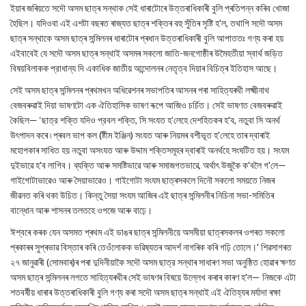
ইয়াৰ জৰিয়তে সদৌ অসম ছাত্ৰ সন্থাক সেই ধাৰাটোৰে উত্তৰাধিকাৰী বুলি প্ৰতিপন্ন কৰিব খোজা
হৈছিল। যদিওবা এই এশটা বছৰত ৰাজ্যত ছাত্ৰ শক্তিৰ বহু সুঁতিৰ সৃষ্টি হ'ল, তথাপি সদৌ অসম
ছাত্ৰ সন্থাকে অসম ছাত্ৰ সন্মিলনৰ ধাৰাটোৰ প্ৰধান উত্তৰাধিকাৰী বুলি আপাততঃ গণ্য কৰা হয়
এইবাবেই যে সদৌ অসম ছাত্ৰ সন্থাই অসমৰ সকলো জাতি-জনগোষ্ঠীৰ উমৈহতীয়া স্বার্থ জড়িত
বিষয়বিলাকক প্রাধান্য দি একাধিক জাতীয় আন্দোলনৰ নেতৃত্ব দিয়াৰ বিচিত্ৰ ইতিহাস আছে।
সেই অসম ছাত্ৰ সন্মিলনৰ প্ৰথমখন অধিৱেশনৰ সভাপতিৰ আসনৰ পৰা সাহিত্যৰথী লক্ষ্মীনাথ
বেজবৰুৱাই দিয়া ভাষণটো এক ঐতিহাসিক ভাষণ ৰূপে আজিও চর্চিত। সেই ভাষণত বেজবৰুৱাই
কৈছিল— ‘ছাত্র শক্তি যদিও প্রবল শক্তি, সি সংযত হ’লেহে দেশহিতকৰ হ'ব, নতুবা সি অনর্থ
উৎপাদন কৰে ৷ প্ৰবল ভাপ কল (ষ্টীম ইঞ্জিন) সংযত আৰু নিয়মৰ বশীভূত হ'লেহে তাৰ দ্বাৰাই
মহোপকাৰ সাধিত হয় নতুবা অসংযত আৰু উদ্দাম শক্তিসমূহৰ দ্বাৰাই অনৰ্থহে সংঘটিত হয়। সংযম
দুইভাৱে হ'ব লাগিব। ব্যক্তি আৰু সমষ্টিভাৱে আৰু সমাজগতভাৱে, অর্থাৎ উজুকৈ ক'বলৈ গ'লে—
গাইগোটাভাৱেও আৰু সৈয়াভাৱেও। গাইগোটা সংযম ছাত্ৰসকলে দিনৌ সকলো সময়তে নিজৰ
জীৱনত কৰি থকা উচিত। কিন্তু সৈয়া সংযম আজিৰ এই ছাত্ৰ সন্মিলনীৰ নিচিনা সভা-সমিতিৰ
বান্ধোন আৰু শাসনৰ তলতহে ওপজে আৰু বাঢ়ে।
ঈশ্বৰে কৰক যেন অসমত প্ৰথম এই ডাঙৰ ছাত্ৰ সন্মিলনীয়ে অসমীয়া ছাত্ৰসকলৰ ওপৰত সকলো
প্ৰকাৰৰ সুপ্ৰভাৱ বিস্তাৰ কৰি তেওঁলোকক ভৱিষ্যতৰ আদৰ্শ নাগৰিক কৰি গঢ়ি তোলে।' শিৱসাগৰত
২৭ জানুৱাৰী (সোমবাৰ)ৰ পৰা দুদিনীয়াকৈ সদৌ অসম ছাত্র সন্থাৰ সাধাৰণ সভা অনুষ্ঠিত হোৱাৰ ক্ষণত
অসম ছাত্ৰ সন্মিলনৰ লগতে সাহিত্যৰথীৰ সেই ভাষণৰ বিষয়ে উল্লেখ কৰাৰ কাৰণ হ'ল— নিজকে এটা
শতবর্ষীয় ধাৰাৰ উত্তৰাধিকাৰী বুলি গণ্য কৰা সদৌ অসম ছাত্ৰ সন্থাই এই ঐতিহ্যৰ মৰ্যাদা ৰক্ষা