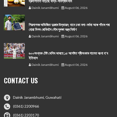
দ্রুতগতিত বাঢ়িছে খাদ্য-সামগ্ৰীৰ দাম
Dainik Janambhumi
August 06, 2026
শিৱসাগৰৰ অভিজিত দুৱৰাৰ উদ্ভাৱন; বানে ঢকা নলা-নৰ্দমা আৰু গাঁতৰ পৰা
হোৱা বিপদ ৰোধিবলৈ সৌৰ সুৰক্ষা যন্ত্ৰ নিৰ্মাণ
Dainik Janambhumi
August 06, 2026
৬০০সংখ্যক টেষ্ট খেলিব ভাৰতে,১৫ আগষ্টত শ্ৰীলংকাৰ গালেত ৰচনা হ'ব
ইতিহাস
Dainik Janambhumi
August 06, 2026
CONTACT US
Dainik Janambhumi, Guwahati
(0361) 2200966
(0361) 2203170