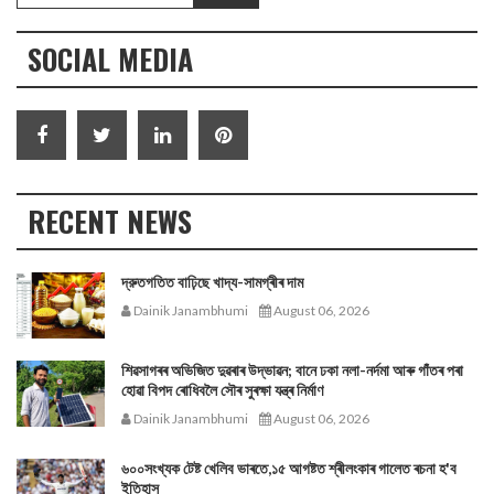
SOCIAL MEDIA
RECENT NEWS
দ্রুতগতিত বাঢ়িছে খাদ্য-সামগ্ৰীৰ দাম
Dainik Janambhumi
August 06, 2026
শিৱসাগৰৰ অভিজিত দুৱৰাৰ উদ্ভাৱন; বানে ঢকা নলা-নৰ্দমা আৰু গাঁতৰ পৰা
হোৱা বিপদ ৰোধিবলৈ সৌৰ সুৰক্ষা যন্ত্ৰ নিৰ্মাণ
Dainik Janambhumi
August 06, 2026
৬০০সংখ্যক টেষ্ট খেলিব ভাৰতে,১৫ আগষ্টত শ্ৰীলংকাৰ গালেত ৰচনা হ'ব
ইতিহাস