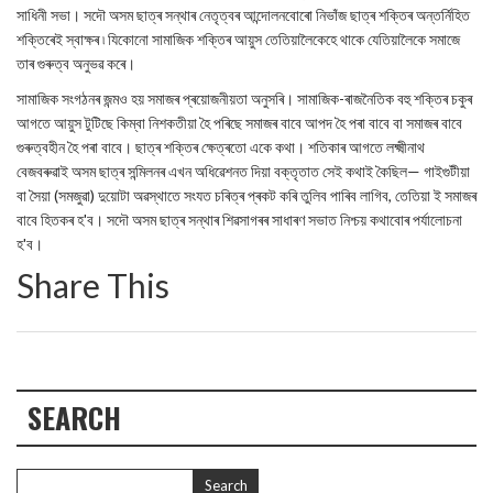
সাধিনী সভা। সদৌ অসম ছাত্ৰ সন্থাৰ নেতৃত্বৰ আন্দোলনবোৰো নিভাঁজ ছাত্ৰ শক্তিৰ অন্তৰ্নিহিত
শক্তিৰেই স্বাক্ষৰ ৷ যিকোনো সামাজিক শক্তিৰ আয়ুস তেতিয়ালৈকেহে থাকে যেতিয়ালৈকে সমাজে
তাৰ গুৰুত্ব অনুভৱ কৰে।
সামাজিক সংগঠনৰ জন্মও হয় সমাজৰ প্ৰয়োজনীয়তা অনুসৰি। সামাজিক-ৰাজনৈতিক বহু শক্তিৰ চকুৰ
আগতে আয়ুস টুটিছে কিম্বা নিশকতীয়া হৈ পৰিছে সমাজৰ বাবে আপদ হৈ পৰা বাবে বা সমাজৰ বাবে
গুৰুত্বহীন হৈ পৰা বাবে। ছাত্ৰ শক্তিৰ ক্ষেত্ৰতো একে কথা। শতিকাৰ আগতে লক্ষ্মীনাথ
বেজবৰুৱাই অসম ছাত্ৰ সন্মিলনৰ এখন অধিৱেশনত দিয়া বক্তৃতাত সেই কথাই কৈছিল— গাইগুটীয়া
বা সৈয়া (সমজুৱা) দুয়োটা অৱস্থাতে সংযত চৰিত্ৰ প্ৰকট কৰি তুলিব পাৰিব লাগিব, তেতিয়া ই সমাজৰ
বাবে হিতকৰ হ'ব। সদৌ অসম ছাত্ৰ সন্থাৰ শিৱসাগৰৰ সাধাৰণ সভাত নিশ্চয় কথাবোৰ পৰ্যালোচনা
হ'ব।
Share This
SEARCH