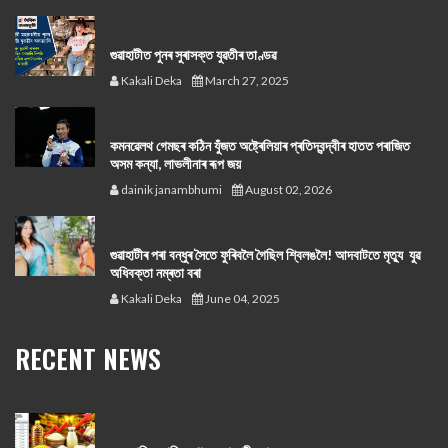
গুৱাহাটীত পুনৰ সুৰাসক্ত যুৱতীৰ তাণ্ডৱ
Kakali Deka
March 27, 2025
কমনৱেলথ গেমছৰ কঠিন যুঁজত অষ্ট্ৰেলিয়াৰ প্ৰতিদ্বন্দ্বীৰ হাতত পৰাজিত
অসম কন্যা, লাভলীনাৰ ৰূপ জয়
dainik janambhumi
August 02, 2026
গুৱাহাটীৰ পৰা বন্ধুৰ সৈতে ফুৰিবলৈ গৈছিল শ্বিলঙলৈ! আদবাটতে মৃত্যু যুৱ
অধিবক্তা নম্ৰতা বৰা
Kakali Deka
June 04, 2025
RECENT NEWS