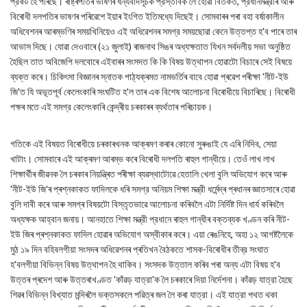
প্রকট হৈ পৰিছে। ৰাষ্ট্ৰপতিৰ ভাষণৰ ধন্যবাদসূচক প্রস্তাবক লৈ হোৱা বিতৰ্কত, প্রধানমন্ত্রীৰ আৰু
বিৰোধী দলপতিৰ ভাষণৰ পৰিৱেশে ইয়াৰ ইংগিত ইতিমধ্যে দিছেই। সোমবাৰৰ পৰা বহা বর্ষাকালীন
অধিবেশনৰ আৰম্ভণিৰ সময়খিনিয়েও এই অধিৱেশনৰ সমগ্র সময়ছোৱা কেনে উত্তপ্ত হ'ব পাৰে তাৰ
আভাস দিছে। যোৱা দেওবাৰে (২১ জুলাই) ৰাজনাথ সিঙৰ অধ্যক্ষতাত যিখন সর্বদলীয় সভা অনুষ্ঠিত
হৈছিল তাত অবিজেপি দলবোৰে এইবাৰৰ সংসদত কি কি বিষয় উত্থাপন হোৱাটো বিচাৰে সেই বিষয়ে
ব্যক্ত কৰে। চিকিৎসা বিজ্ঞানৰ স্নাতক পাঠ্যক্ৰমত নামভৰ্তিৰ বাবে হোৱা প্ৰৱেশ পৰীক্ষা 'নীট-ইউ
জি'ত যি অভূতপূর্ব কেলেংকাৰি সংঘটিত হ'ল তাৰ এক বিশেষ আলোচনা বিৰোধীয়ে বিচাৰিছে। বিৰোধী
পক্ষৰ মতে এই সমগ্র কেলেংকাৰি কেন্দ্ৰীয় চৰকাৰৰ ব্যৰ্থতাৰ পৰিচায়ক।
গতিকে এই বিষয়ত বিৰোধীয়ে চৰকাৰখনক আক্ৰমণ কৰাৰ কোনো সুৰুঙাই যে এৰি নিদিব, সেয়া
খাটাং। সোমবাৰে এই আক্ৰমণ আৰম্ভ কৰে বিৰোধী দলপতি ৰাহুল গান্ধীয়ে। তেওঁ লাখ লাখ
শিক্ষার্থীৰ জীৱনক লৈ চৰকাৰ নিয়ন্ত্ৰিত পৰীক্ষা ব্যৱস্থাটোৱে হেতালি খেলা বুলি অভিযোগ কৰে আৰু
'নীট-ইউ জি'ৰ প্ৰশ্নকাকত ফাদিলকে ধৰি সমগ্র অনিয়ম শিক্ষা মন্ত্রী ধর্মেন্দ্ৰ প্ৰধানৰ জ্ঞাতসাৰে হোৱা
বুলি দাবী কৰে আৰু সমগ্ৰ বিষয়টো বিস্তৃতভাৱে আলোচনা কৰিবলৈ এটা নির্দিষ্ট দিন ধার্য কৰিবলৈ
অধ্যক্ষক আহ্বান জনায়। আনহাতে শিক্ষা মন্ত্রী প্রধানে ৰাহুল গান্ধীৰ বক্তব্যক খণ্ডন কৰি নীট-
ইউ জিৰ প্ৰশ্নকাকত ফাদিল হোৱাৰ অভিযোগ অস্বীকাৰ কৰে। এয়া ৰেঙনিহে, অহা ১২ আগষ্টলৈকে
মুঠ ১৯ দিন বহিবলগীয়া সংসদৰ অধিৱেশনৰ প্ৰতিখন বৈঠকতে শাসক-বিৰোধীৰ তীব্র সংঘাত
হ'বলগীয়া বিভিন্ন বিষয় উত্থাপন হৈ থাকিব। সংসদক উত্তাল কৰিব পৰা অন্য এটা বিষয় হ'ব
উত্তৰ প্ৰদেশ আৰু উত্তৰাখণ্ডত 'কাঁৱড় যাত্রা'ক লৈ চৰকাৰে দিয়া নির্দেশনা। কাঁৱড় যাত্রা হৈছে
শিৱৰ বিভিন্ন বিখ্যাত মন্দিৰলৈ ভক্তসকলে পৱিত্ৰ জল লৈ কৰা যাত্রা। এই যাত্রা পথত থকা