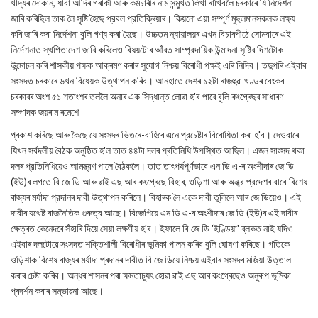
খাদ্যৰ দোকান, ধাবা আদিৰ গৰাকী আৰু কৰ্মচাৰীৰ নাম সন্মুখত লিখা ৰাখিবলৈ চৰকাৰে যি নিৰ্দেশনা
জাৰি কৰিছিল তাক লৈ সৃষ্টি হৈছে প্রবল প্রতিক্ৰিয়াৰ। কিয়নো এয়া সম্পূর্ণ মুছলমানসকলক লক্ষ্য
কৰি জাৰি কৰা নিৰ্দেশনা বুলি গণ্য কৰা হৈছে। উচ্চতম ন্যায়ালয়ৰ এখন বিচাৰপীঠে সোমবাৰে এই
নির্দেশনাত স্থগিতাদেশ জাৰি কৰিলেও বিষয়টোৰ আঁৰত সাম্প্রদায়িক উন্মাদনা সৃষ্টিৰ দিশটোক
উন্মোচন কৰি শাসকীয় পক্ষক আক্ৰমণ কৰাৰ সুযোগ নিশ্চয় বিৰোধী পক্ষই এৰি নিদিব। তদুপৰি এইবাৰ
সংসদত চৰকাৰে ৬খন বিধেয়ক উত্থাপন কৰিব। আনহাতে দেশৰ ১২টা ৰাজহুৱা খণ্ডৰ বেংকৰ
চৰকাৰৰ অংশ ৫১ শতাংশৰ তললৈ অনাৰ এক সিদ্ধান্ত লোৱা হ'ব পাৰে বুলি কংগ্ৰেছৰ সাধাৰণ
সম্পাদক জয়ৰাম ৰমেশে
প্ৰকাশ কৰিছে আৰু কৈছে যে সংসদৰ ভিতৰে-বাহিৰে এনে প্রচেষ্টাৰ বিৰোধিতা কৰা হ'ব। দেওবাৰে
যিখন সর্বদলীয় বৈঠক অনুষ্ঠিত হ'ল তাত ৪৪টা দলৰ প্ৰতিনিধি উপস্থিত আছিল। এজন সাংসদ থকা
দলৰ প্রতিনিধিয়েও আমন্ত্রণ পালে বৈঠকলৈ। তাত তাৎপর্যপূর্ণভাবে এন ডি এ-ৰ অংশীদাৰ জে ডি
(ইউ)ৰ লগতে বি জে ডি আৰু ৱাই এছ আৰ কংগ্ৰেছে বিহাৰ, ওড়িশা আৰু অন্ধ্র প্রদেশৰ বাবে বিশেষ
ৰাজ্যৰ মৰ্যাদা প্রদানৰ দাবী উত্থাপন কৰিলে। বিহাৰক লৈ একে দাবী তুলিলে আৰ জে ডিয়েও। এই
দাবীৰ যথেষ্ট ৰাজনৈতিক গুৰুত্ব আছে। বিজেপিয়ে এন ডি এ-ৰ অংশীদাৰ জে ডি (ইউ)ৰ এই দাবীৰ
ক্ষেত্ৰত কেনেদৰে সঁহাৰি দিয়ে সেয়া লক্ষণীয় হ'ব। ইফালে বি জে ডি 'ইণ্ডিয়া' ব্লকত নাই যদিও
এইবাৰ দলটোৱে সংসদত শক্তিশালী বিৰোধীৰ ভূমিকা পালন কৰিব বুলি ঘোষণা কৰিছে। গতিকে
ওড়িশাক বিশেষ ৰাজ্যৰ মৰ্যাদা প্ৰদানৰ দাবীত বি জে ডিয়ে নিশ্চয় এইবাৰ সংসদৰ মজিয়া উত্তাল
কৰাৰ চেষ্টা কৰিব। অন্ধৰ শাসনৰ পৰা ক্ষমতাচ্যুৎ হোৱা ৱাই এছ আৰ কংগ্ৰেছেও অনুৰূপ ভূমিকা
প্ৰদৰ্শন কৰাৰ সম্ভাৱনা আছে।