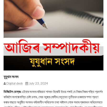
যুযুধান সংসদ
Digital desk
July 23, 2024
ডিজিটেল ডেস্কঃ
এইবাৰ সংসদৰ মজিয়াত শাসক-বিৰোধী উভয় পক্ষই যে নিজৰ নিজৰ শক্তি প্রদর্শন
কৰিবলৈ যৎপৰোনাস্তি চেষ্টা চলাব, সেয়া নৰেন্দ্ৰ মোদীৰ নেতৃত্বত তৃতীয়খন চৰকাৰে শপত গ্রহণ
কৰাৰ পাছতে অনুষ্ঠিত সংসদব বর্ষাকালীন অধিবেশন তথা অষ্টাদশ লোক সভাৰ প্ৰথমখন অধিবেশনতে