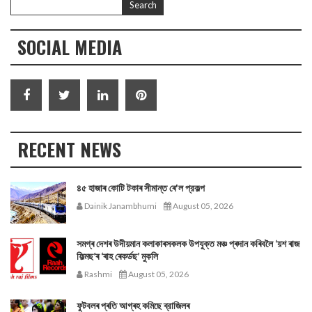
SOCIAL MEDIA
RECENT NEWS
৪৫ হাজাৰ কোটি টকাৰ সীমান্ত ৰে'ল প্রকল্প
Dainik Janambhumi
August 05, 2026
সমগ্ৰ দেশৰ উদীয়মান কলাকাৰসকলক উপযুক্ত মঞ্চ প্ৰদান কৰিবলৈ ‘য়শ ৰাজ
ফিল্মছ’ৰ ‘ৰাহ ৰেকৰ্ডছ’ মুকলি
Rashmi
August 05, 2026
ফুটবলৰ প্ৰতি আগ্ৰহ কমিছে ব্রাজিলৰ