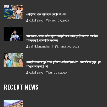
গুৱাহাটীত পুনৰ সুৰাসক্ত যুৱতীৰ তাণ্ডৱ
Kakali Deka
March 27, 2025
কমনৱেলথ গেমছৰ কঠিন যুঁজত অষ্ট্ৰেলিয়াৰ প্ৰতিদ্বন্দ্বীৰ হাতত পৰাজিত
অসম কন্যা, লাভলীনাৰ ৰূপ জয়
dainik janambhumi
August 02, 2026
গুৱাহাটীৰ পৰা বন্ধুৰ সৈতে ফুৰিবলৈ গৈছিল শ্বিলঙলৈ! আদবাটতে মৃত্যু যুৱ
অধিবক্তা নম্ৰতা বৰা
Kakali Deka
June 04, 2025
RECENT NEWS