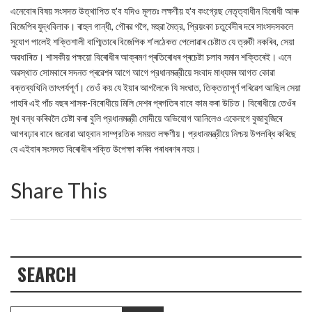
এনেবোৰ বিষয় সংসদত উত্থাপিত হ'ব যদিও মূলতঃ লক্ষণীয় হ'ব কংগ্রেছ নেতৃত্বাধীন বিৰোধী আৰু
বিজেপিৰ যুদ্ধবিলাক। ৰাহুল গান্ধী, গৌৰৱ গগৈ, মহুৱা মৈত্র, প্রিয়ংকা চতুর্বেদীৰ দৰে সাংসদসকলে
সুযোগ পালেই শক্তিশালী বাগ্মিতাৰে বিজেপিক শ'লঠেকত পেলোৱাৰ চেষ্টাত যে ত্রুটী নকৰিব, সেয়া
অৱধাৰিত। শাসকীয় পক্ষয়ো বিৰোধীৰ আক্ৰমণ প্ৰতিৰোধৰ প্ৰচেষ্টা চলাব সমান শক্তিৰেই। এনে
অৱস্থাত সোমবাৰে সদনত প্ৰৱেশৰ আগে আগে প্রধানমন্ত্রীয়ে সংবাদ মাধ্যমৰ আগত কোৱা
বক্তব্যখিনি তাৎপর্যপূর্ণ। তেওঁ কয় যে ইয়াৰ আগলৈকে যি সংঘাত, তিক্ততাপূর্ণ পৰিৱেশ আছিল সেয়া
পাহৰি এই পাঁচ বছৰ শাসক-বিৰোধীয়ে মিলি দেশৰ প্ৰগতিৰ বাবে কাম কৰা উচিত। বিৰোধীয়ে তেওঁৰ
মুখ বন্ধ কৰিবলৈ চেষ্টা কৰা বুলি প্রধানমন্ত্রী মোদীয়ে অভিযোগ আনিলেও একেলগে বুজাবুজিৰে
আগবঢ়াৰ বাবে জনোৱা আহ্বান সাম্প্রতিক সময়ত লক্ষণীয়। প্রধানমন্ত্রীয়ে নিশ্চয় উপলব্ধি কৰিছে
যে এইবাৰ সংসদত বিৰোধীৰ শক্তি উপেক্ষা কৰিব পৰাধৰণৰ নহয়।
Share This
SEARCH