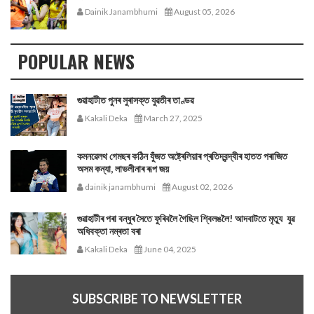
Dainik Janambhumi
August 05, 2026
POPULAR NEWS
গুৱাহাটীত পুনৰ সুৰাসক্ত যুৱতীৰ তাণ্ডৱ
Kakali Deka
March 27, 2025
কমনৱেলথ গেমছৰ কঠিন যুঁজত অষ্ট্ৰেলিয়াৰ প্ৰতিদ্বন্দ্বীৰ হাতত পৰাজিত
অসম কন্যা, লাভলীনাৰ ৰূপ জয়
dainik janambhumi
August 02, 2026
গুৱাহাটীৰ পৰা বন্ধুৰ সৈতে ফুৰিবলৈ গৈছিল শ্বিলঙলৈ! আদবাটতে মৃত্যু যুৱ
অধিবক্তা নম্ৰতা বৰা
Kakali Deka
June 04, 2025
SUBSCRIBE TO NEWSLETTER