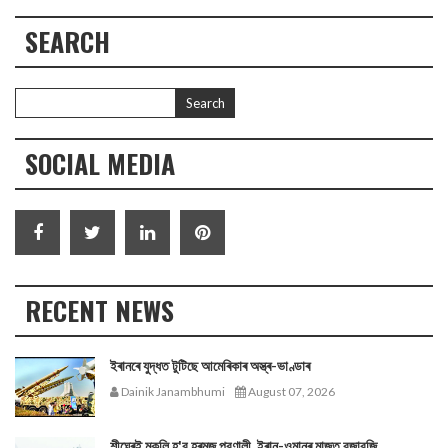
SEARCH
SOCIAL MEDIA
RECENT NEWS
ইৰানৰে যুদ্ধত টুটিছে আমেৰিকাৰ অস্ত্ৰ-ভাণ্ডাৰ
Dainik Janambhumi
August 07, 2026
শীঘ্ৰেই মুকলি হ'ব হৰমুজ প্রণালী, ইৰান-ওমানৰ মাজত বুজাবুজি