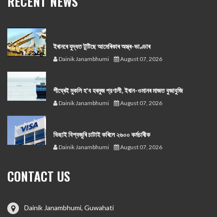
RECENT NEWS
ইৰানৰে যুদ্ধত টুটিছে আমেৰিকাৰ অস্ত্ৰ-ভাণ্ডাৰ
Dainik Janambhumi
August 07, 2026
শীঘ্ৰেই মুকলি হ'ব হৰমুজ প্রণালী, ইৰান-ওমানৰ মাজত বুজাবুজি
Dainik Janambhumi
August 07, 2026
ভিছাই বিশ্বজুৰি চাটাই কৰিলে ২৬০০ কৰ্মচাৰীক
Dainik Janambhumi
August 07, 2026
CONTACT US
Dainik Janambhumi, Guwahati