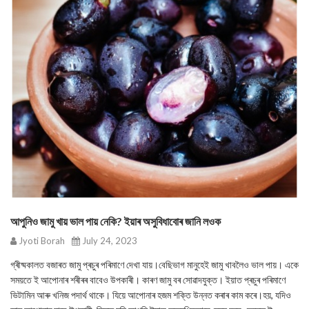
আপুনিও জামু খায় ভাল পায় নেকি? ইয়াৰ অসুবিধাবোৰ জানি লওক
Jyoti Borah
July 24, 2023
গ্ৰীষ্মকালত বজাৰত জামু প্ৰচুৰ পৰিমাণে দেখা যায়।বেছিভাগ মানুহেই জামু খাবলৈও ভাল পায়। একে
সময়তে ই আপোনাৰ শৰীৰৰ বাবেও উপকাৰী। কাৰণ জামু বৰ সোৱাদযুক্ত। ইয়াত প্ৰচুৰ পৰিমাণে
ভিটামিন আৰু খনিজ পদাৰ্থ থাকে। যিয়ে আপোনাৰ হজম শক্তি উন্নত কৰাৰ কাম কৰে।হয়, যদিও