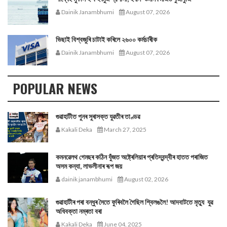
Dainik Janambhumi
August 07, 2026
ভিছাই বিশ্বজুৰি চাটাই কৰিলে ২৬০০ কৰ্মচাৰীক
Dainik Janambhumi
August 07, 2026
POPULAR NEWS
গুৱাহাটীত পুনৰ সুৰাসক্ত যুৱতীৰ তাণ্ডৱ
Kakali Deka
March 27, 2025
কমনৱেলথ গেমছৰ কঠিন যুঁজত অষ্ট্ৰেলিয়াৰ প্ৰতিদ্বন্দ্বীৰ হাতত পৰাজিত
অসম কন্যা, লাভলীনাৰ ৰূপ জয়
dainik janambhumi
August 02, 2026
গুৱাহাটীৰ পৰা বন্ধুৰ সৈতে ফুৰিবলৈ গৈছিল শ্বিলঙলৈ! আদবাটতে মৃত্যু যুৱ
অধিবক্তা নম্ৰতা বৰা
Kakali Deka
June 04, 2025