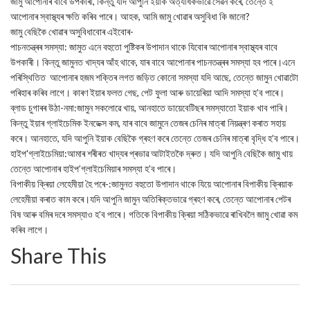
জামু আপোনাৰ বাবে উপকাৰী, কিন্তু যদি আপুনি ইয়াক অত্যধিকভাৱে সেৱন কৰে, তেন্তে ই
আপোনাৰ স্বাস্থ্যৰ ক্ষতি কৰিব পাৰে। আহক, আমি জামু খোৱাৰ অসুবিধা কি জানো?
জামু বেছিকৈ খোৱাৰ অসুবিধাবোৰ এইবোৰ-
পাচনতন্ত্ৰৰ সমস্যা: জামুত এনে বহুতো পুষ্টিকৰ উপাদান থাকে যিবোৰ আপোনাৰ স্বাস্থ্যৰ বাবে
উপকাৰী। কিন্তু জামুনত খাদ্যৰ আঁহ থাকে, যাৰ বাবে আপোনাৰ পাচনতন্ত্ৰৰ সমস্যা হব পাৰে।এনে
পৰিস্থিতিত আপোনাৰ হজম শক্তিৰ লগত জড়িত কোনো সমস্যা যদি আছে, তেন্তে জামুন খোৱাটো
পৰিহাৰ কৰিব লাগে। কাৰণ ইয়াৰ ফলত গেছ, পেট ফুলা আৰু ডায়েৰিয়া আদি সমস্যা হ’ব পাৰে।
ব্লাড চুগাৰৰ উঠা-নমা:জামুন সকলোৱে খায়, আনহাতে ডায়েবেটিছৰ সমস্যাতো ইয়াক খাব পাৰি।
কিন্তু ইয়াৰ গ্লাইচেমিক ইনডেক্স কম, যাৰ বাবে জামুনে তেজৰ চেনিৰ মাত্ৰা নিয়ন্ত্ৰণ কৰাত সহায়
কৰে। আনহাতে, যদি আপুনি ইয়াক বেছিকৈ গ্ৰহণ কৰে তেন্তে তেজৰ চেনিৰ মাত্ৰা বৃদ্ধি হ’ব পাৰে।
হাইপ'গ্লাইচেমিয়া:আমাৰ শৰীৰত খাদ্যৰ প্ৰভাৱ আটাইতকৈ দ্ৰুত। যদি আপুনি বেছিকৈ জামু খায়
তেন্তে আপোনাৰ হাইপ’গ্লাইচেমিয়াৰ সমস্যা হ’ব পাৰে।
বিপাকীয় ক্ৰিয়া লেহেমীয়া হৈ পৰে-:জামুনত বহুতো উপাদান থাকে যিয়ে আপোনাৰ বিপাকীয় ক্ৰিয়াক
লেহেমীয়া কৰাত কাম কৰে।যদি আপুনি জামুন অতিৰিক্তভাৱে গ্ৰহণ কৰে, তেন্তে আপোনাৰ পেটৰ
বিষ আৰু বমিৰ দৰে সমস্যাও হ’ব পাৰে। গতিকে বিপাকীয় ক্ৰিয়া সঠিকভাৱে ৰাখিবলৈ জামু খোৱা কম
কৰিব লাগে।
Share This