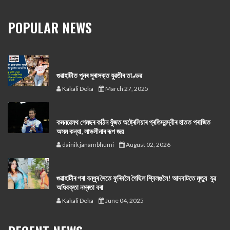
POPULAR NEWS
গুৱাহাটীত পুনৰ সুৰাসক্ত যুৱতীৰ তাণ্ডৱ
Kakali Deka
March 27, 2025
কমনৱেলথ গেমছৰ কঠিন যুঁজত অষ্ট্ৰেলিয়াৰ প্ৰতিদ্বন্দ্বীৰ হাতত পৰাজিত
অসম কন্যা, লাভলীনাৰ ৰূপ জয়
dainik janambhumi
August 02, 2026
গুৱাহাটীৰ পৰা বন্ধুৰ সৈতে ফুৰিবলৈ গৈছিল শ্বিলঙলৈ! আদবাটতে মৃত্যু যুৱ
অধিবক্তা নম্ৰতা বৰা
Kakali Deka
June 04, 2025