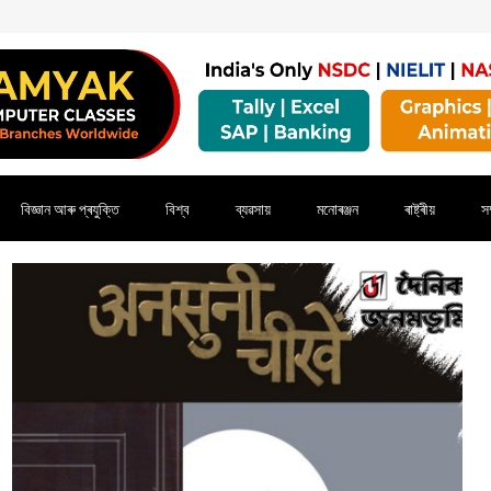
বিজ্ঞান আৰু প্ৰযুক্তি
বিশ্ব
ব্যৱসায়
মনোৰঞ্জন
ৰাষ্ট্ৰীয়
সম