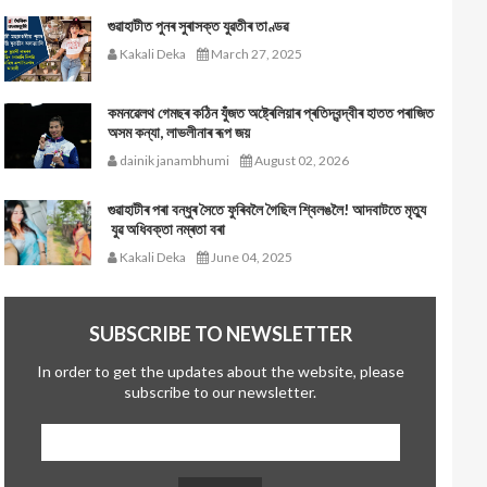
গুৱাহাটীত পুনৰ সুৰাসক্ত যুৱতীৰ তাণ্ডৱ
Kakali Deka
March 27, 2025
কমনৱেলথ গেমছৰ কঠিন যুঁজত অষ্ট্ৰেলিয়াৰ প্ৰতিদ্বন্দ্বীৰ হাতত পৰাজিত
অসম কন্যা, লাভলীনাৰ ৰূপ জয়
dainik janambhumi
August 02, 2026
গুৱাহাটীৰ পৰা বন্ধুৰ সৈতে ফুৰিবলৈ গৈছিল শ্বিলঙলৈ! আদবাটতে মৃত্যু
যুৱ অধিবক্তা নম্ৰতা বৰা
Kakali Deka
June 04, 2025
SUBSCRIBE TO NEWSLETTER
In order to get the updates about the website, please
subscribe to our newsletter.