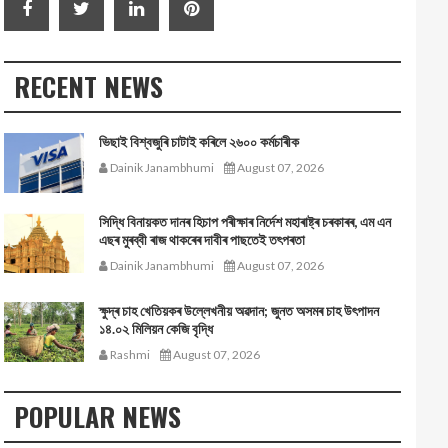
RECENT NEWS
ভিছাই বিশ্বজুৰি চাটাই কৰিলে ২৬০০ কৰ্মচাৰীক
Dainik Janambhumi
August 07, 2026
সিদ্ধি বিনায়কত দানৰ হিচাপ পৰীক্ষাৰ নিৰ্দেশ মহাৰাষ্ট্ৰ চৰকাৰৰ, এম এন
এছৰ মুৰব্বী ৰাজ থাকৰেৰ দাবীৰ পাছতেই তৎপৰতা
Dainik Janambhumi
August 07, 2026
ক্ষুদ্ৰ চাহ খেতিয়কৰ উল্লেখনীয় অৱদান; জুনত অসমৰ চাহ উৎপাদন
১৪.০২ মিলিয়ন কেজি বৃদ্ধি
Rashmi
August 07, 2026
POPULAR NEWS