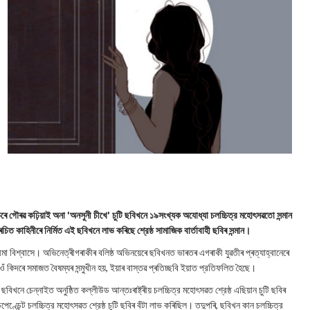
 লাভেৰে গৌৰৱ কঢ়িয়াই অনা 'অনসুনী চীখে' চুটি ছবিখনে ১৯সংখ্যক অযোধ্যা চলচ্চিত্র মহোৎসৱতো সন্মান
িত কাহিনীৰে নির্মিত এই ছবিখনে লাভ কৰিছে শ্রেষ্ঠ সামাজিক বার্তাবাহী ছবিৰ সন্মান।
ীমা বিশ্বাসে। অভিনেত্ৰীগৰাকীৰ বলিষ্ঠ অভিনয়েৰে ছবিখনত ভাৰতৰ এগৰাকী যুৱতীৰ প্ৰত্যাহ্বানেৰে
ওঁ কিদৰে সমাজত বৈষম্যৰ সন্মুখীন হয়, ইয়াৰ বাস্তৱ প্ৰতিচ্ছবি ইয়াত প্রতিফলিত হৈছে।
ছবিখনে চেন্নাইত অনুষ্ঠিত কল্লীউড আন্তঃৰাষ্ট্ৰীয় চলচ্চিত্র মহোৎসৱত শ্রেষ্ঠ এছিয়ান চুটি ছবিৰ
েণ্ডেন্ট চলচ্চিত্র মহোৎসৱত শ্রেষ্ঠ চুটি ছবিৰ বঁটা লাভ কৰিছিল। তদুপৰি, ছবিখন কান চলচ্চিত্র