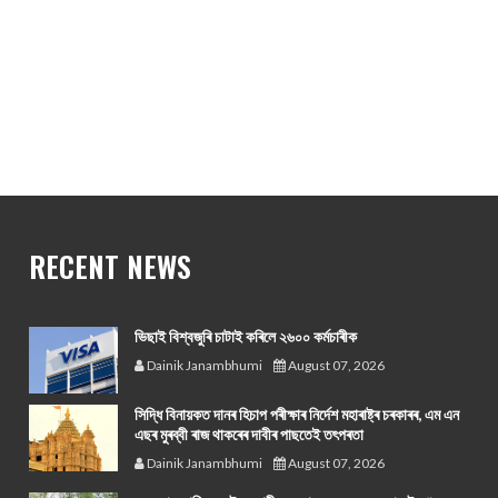
RECENT NEWS
ভিছাই বিশ্বজুৰি চাটাই কৰিলে ২৬০০ কৰ্মচাৰীক
Dainik Janambhumi
August 07, 2026
সিদ্ধি বিনায়কত দানৰ হিচাপ পৰীক্ষাৰ নিৰ্দেশ মহাৰাষ্ট্ৰ চৰকাৰৰ, এম এন
এছৰ মুৰব্বী ৰাজ থাকৰেৰ দাবীৰ পাছতেই তৎপৰতা
Dainik Janambhumi
August 07, 2026