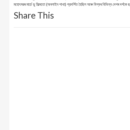
মহোৎসৱৰ মার্চে ডু ফিল্মতো (অনলাইন শাখা) প্রদর্শিত হৈছিল আৰু বিশ্বৰ বিভিন্ন দেশৰ দৰ্শক
Share This