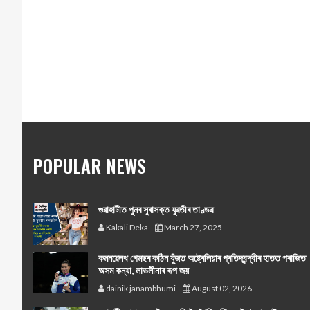
POPULAR NEWS
গুৱাহাটীত পুনৰ সুৰাসক্ত যুৱতীৰ তাণ্ডৱ
Kakali Deka
March 27, 2025
কমনৱেলথ গেমছৰ কঠিন যুঁজত অষ্ট্ৰেলিয়াৰ প্ৰতিদ্বন্দ্বীৰ হাতত পৰাজিত
অসম কন্যা, লাভলীনাৰ ৰূপ জয়
dainik janambhumi
August 02, 2026