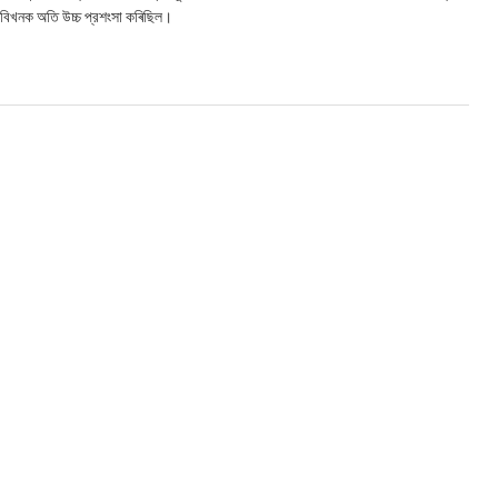
ে ছবিখনক অতি উচ্চ প্রশংসা কৰিছিল।