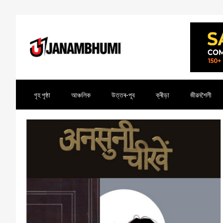
গৃহ পৃষ্ঠা
আঞ্চলিক
উত্তৰ-পূব
ক্ৰীড়া
জীৱনশৈলী