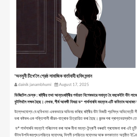
'অনসুনী চীখে'লৈ শ্রেষ্ঠ সামাজিক বার্তাবাহী ছবিৰ সন্মান
dainik janambhumi
August 17, 2025
ডিজিটেল ডেস্ক : ৰাষ্ট্ৰীয় তথা আন্তঃৰাষ্ট্ৰীয় পৰ্যায়ত বিশেষভাৱে সমাদৃত হৈ বহুকেইটা বঁটা
বুটলিবলৈ সক্ষম হৈছে। লেখক, শীর্ষ আৰক্ষী বিষয়া ড° পাৰ্থসাৰথি মহন্তৰ এটি কবিতাৰ আধাৰত ৰচ
উল্লেখযোগ্য যে ছবিখনত এককভাৱে অভিনয় কৰিছে ৰাষ্ট্ৰীয় বঁটা বিজয়ী প্রসিদ্ধ অভিনেত্রী স
ভৰা কষ্টকৰ এক শক্তিশালী জীৱন-যাত্ৰাক চিত্রায়িত কৰা হৈছে। জন্মৰ পৰা প্ৰাপ্তবয়স্কলৈ তে
ড° পাৰ্থসাৰথি মহন্তই পৰিচালনা কৰা আৰু মীনা মহন্ত-ইন্দ্ৰাণী বৰুৱাই প্ৰযোজনা কৰা এই চুটি 
বঁটাৰ উপৰি জয়পুৰ চলচ্চিত্র মহোৎসৱ, দিল্লী চলচ্চিত্র মহোৎসৱ আৰু কলকাতাত অনুষ্ঠিত ইণ্ডিপ