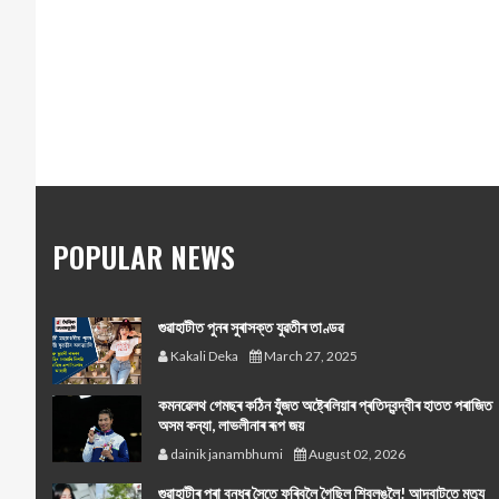
POPULAR NEWS
গুৱাহাটীত পুনৰ সুৰাসক্ত যুৱতীৰ তাণ্ডৱ
Kakali Deka
March 27, 2025
কমনৱেলথ গেমছৰ কঠিন যুঁজত অষ্ট্ৰেলিয়াৰ প্ৰতিদ্বন্দ্বীৰ হাতত পৰাজিত
অসম কন্যা, লাভলীনাৰ ৰূপ জয়
dainik janambhumi
August 02, 2026
গুৱাহাটীৰ পৰা বন্ধুৰ সৈতে ফুৰিবলৈ গৈছিল শ্বিলঙলৈ! আদবাটতে মৃত্যু