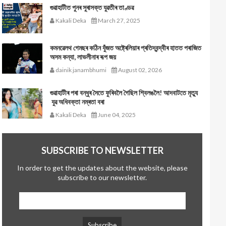
গুৱাহাটীত পুনৰ সুৰাসক্ত যুৱতীৰ তাণ্ডৱ
Kakali Deka
March 27, 2025
কমনৱেলথ গেমছৰ কঠিন যুঁজত অষ্ট্ৰেলিয়াৰ প্ৰতিদ্বন্দ্বীৰ হাতত পৰাজিত
অসম কন্যা, লাভলীনাৰ ৰূপ জয়
dainik janambhumi
August 02, 2026
গুৱাহাটীৰ পৰা বন্ধুৰ সৈতে ফুৰিবলৈ গৈছিল শ্বিলঙলৈ! আদবাটতে মৃত্যু
যুৱ অধিবক্তা নম্ৰতা বৰা
Kakali Deka
June 04, 2025
SUBSCRIBE TO NEWSLETTER
In order to get the updates about the website, please
subscribe to our newsletter.