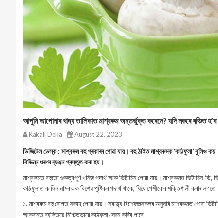
আপুনি আপোনাৰ খাদ্য তালিকাত মাশ্বৰুম অন্তৰ্ভুক্ত কৰেনে? যদি নকৰে বঞ্চিত হ’ব 
Kakali Deka
August 22, 2023
ডিজিটেল ডেস্ক : মাশ্বৰুম বহু প্ৰকাৰৰ পোৱা যায়। বহু ঠাইত মাশ্বৰুমক ‘কাঠফুলা’ বুলিও
বিভিন্ন ধৰণৰ ব্যঞ্জন প্ৰস্তুত কৰা হয়।
মাশ্বৰুমত বহুতো গুৰুত্বপূৰ্ণ খনিজ পদাৰ্থ আৰু ভিটামিন পোৱা যায়। মাশ্বৰুমত ভিটামিন-ডি, ভ
কাঠফুলাত ক’লিন নামৰ এক বিশেষ পুষ্টিকৰ পদাৰ্থ থাকে, যিয়ে পেশীবোৰ শক্তিশালী কৰাৰ লগ
১. মাশ্বৰুম বহু ৰোগত সকাহ পোৱা যায়। স্বাস্থ্য বিশেষজ্ঞসকলৰ অনুসৰি মাশ্বৰুমত পোৱা ভি
আক্ৰান্ত ব্যক্তিয়ে নিশ্চিতভাৱে কাঠফুলা সেৱন কৰিব পাৰে