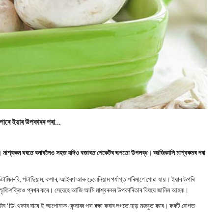
পাৰে ইয়াৰ উপকাৰৰ পৰা...
 কয়। মাশ্বৰুম ঘৰতে বনাবলৈও সহজ যদিও বজাৰত পেকেটৰ ৰূপতো উপলব্ধ। আজিকালি মাশ্বৰুমৰ পৰা
িটামিন-বি, পটাছিয়াম, কপাৰ, আইৰণ আৰু চেলেনিয়াম পৰ্যাপ্ত পৰিমাণে পোৱা যায়। ইয়াৰ উপৰি
তে স্মৃতিশক্তিও প্ৰখৰ কৰে। সেয়েহে আজি আমি মাশ্বৰুমৰ উপকাৰিতাৰ বিষয়ে জানিম আহক।
টামিন-‘ডি’ থকাৰ বাবে ই আপোনাক কেন্সাৰৰ পৰা ৰক্ষা কৰাৰ লগতে হাড় মজবুত কৰে। কৰ্কট ৰোগত