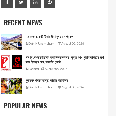
RECENT NEWS
৪৫ হাজাৰ কোটি টকাৰ সীমান্ত ৰে'ল প্রকল্প
Dainik Janambhumi
August 05, 2026
সমগ্ৰ দেশৰ উদীয়মান কলাকাৰসকলক উপযুক্ত মঞ্চ প্ৰদান কৰিবলৈ ‘য়শ
ৰাজ ফিল্মছ’ৰ ‘ৰাহ ৰেকৰ্ডছ’ মুকলি
Rashmi
August 05, 2026
ফুটবলৰ প্ৰতি আগ্ৰহ কমিছে ব্রাজিলৰ
Dainik Janambhumi
August 05, 2026
POPULAR NEWS