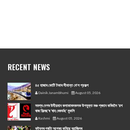
RECENT NEWS
৪৫ হাজাৰ কোটি টকাৰ সীমান্ত ৰে'ল প্রকল্প
Dainik Janambhumi
August 05, 2026
সমগ্ৰ দেশৰ উদীয়মান কলাকাৰসকলক উপযুক্ত মঞ্চ প্ৰদান কৰিবলৈ ‘য়শ
ৰাজ ফিল্মছ’ৰ ‘ৰাহ ৰেকৰ্ডছ’ মুকলি
Rashmi
August 05, 2026
ফুটবলৰ প্ৰতি আগ্ৰহ কমিছে ব্রাজিলৰ