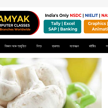
বিজ্ঞান আৰু প্ৰযুক্তি
বিশ্ব
ব্যৱসায়
মনোৰঞ্জন
ৰাষ্ট্ৰীয়
সম