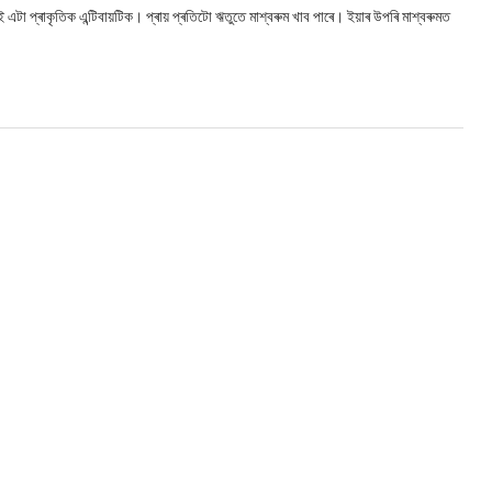
টা প্ৰাকৃতিক এন্টিবায়টিক। প্ৰায় প্ৰতিটো ঋতুতে মাশ্বৰুম খাব পাৰে। ইয়াৰ উপৰি মাশ্বৰুমত