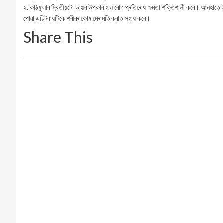
২. কাঠফুলাৰ দ্বিতীয়টো ডাঙৰ উপকাৰ হ’ল ৰোগ প্ৰতিৰোধ ক্ষমতা শক্তিশালী কৰে। আনহাতে ই এ
পোৱা এণ্টিবায়টিকে শৰীৰৰ কোষ মেৰামতি কৰাত সহায় কৰে।
Share This