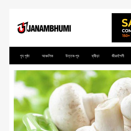
গৃহ পৃষ্ঠা
আঞ্চলিক
উত্তৰ-পূব
ক্ৰীড়া
জীৱনশৈলী