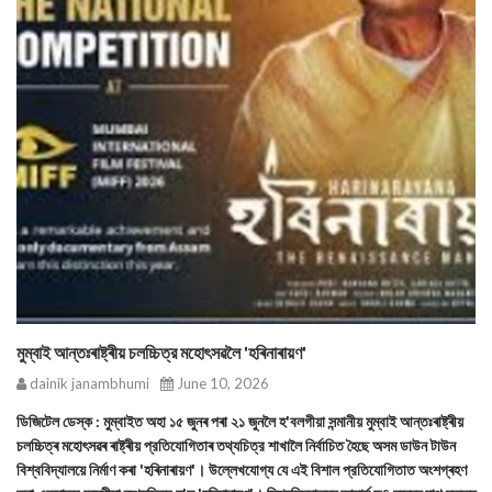
মুম্বাই আন্তঃৰাষ্ট্ৰীয় চলচ্চিত্র মহোৎসৱলৈ 'হৰিনাৰায়ণ'
dainik janambhumi
June 10, 2026
ডিজিটেল ডেস্ক : মুম্বাইত অহা ১৫ জুনৰ পৰা ২১ জুনলৈ হ'বলগীয়া সন্মানীয় মুম্বাই আন্তঃৰাষ্ট্ৰীয়
চলচ্চিত্ৰ মহোৎসৱৰ ৰাষ্ট্ৰীয় প্রতিযোগিতাৰ তথ্যচিত্র শাখালৈ নিৰ্বাচিত হৈছে অসম ডাউন টাউন
বিশ্ববিদ্যালয়ে নিৰ্মাণ কৰা 'হৰিনাৰায়ণ'। উল্লেখযোগ্য যে এই বিশাল প্রতিযোগিতাত অংশগ্ৰহণ