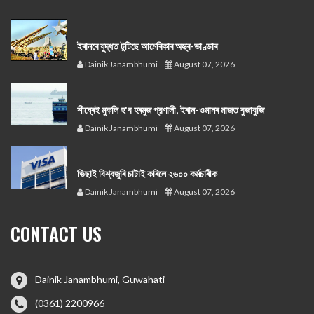
ইৰানৰে যুদ্ধত টুটিছে আমেৰিকাৰ অস্ত্ৰ-ভাণ্ডাৰ
Dainik Janambhumi
August 07, 2026
শীঘ্ৰেই মুকলি হ'ব হৰমুজ প্রণালী, ইৰান-ওমানৰ মাজত বুজাবুজি
Dainik Janambhumi
August 07, 2026
ভিছাই বিশ্বজুৰি চাটাই কৰিলে ২৬০০ কৰ্মচাৰীক
Dainik Janambhumi
August 07, 2026
CONTACT US
Dainik Janambhumi, Guwahati
(0361) 2200966