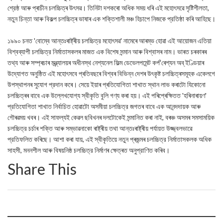
শ্রেষ্ঠ আৰু প্ৰাচীন চলচ্চিত্ৰ উৎসৱ। তিনিটা দশকৰো অধিক সময় ধৰি এই মহোৎসৱে সৃষ্টিশীলতা,
নতুন চিন্তা আৰু বিকল্প চলচ্চিত্ৰ ভাষাৰ এক শক্তিশালী মঞ্চ হিচাপে নিজকে প্রতিষ্ঠা কৰি আহিছে।
১৯৯০ চনত 'বোম্বে আন্তঃৰাষ্ট্ৰীয় চলচ্চিত্র মহোৎসৱ' নামেৰে আৰম্ভ হোৱা এই আয়োজন এতিয়া
বিশ্বব্যাপী চলচ্চিত্র নিৰ্মাতাসকলৰ মাজত এক বিশেষ সন্মান আৰু বিশ্বাসৰ নাম। ভাৰত চৰকাৰৰ
তথ্য আৰু সম্প্ৰচাৰ মন্ত্ৰ্যালয়ৰ অধীনস্থ নেশ্যনেল ফিল্ম ডেভেলপমেন্ট কৰ্প'ৰেশ্যন অব্ ইণ্ডিয়াৰ
উদ্যোগত অনুষ্ঠিত এই মহোৎসবে প্ৰতিবছৰে বিশ্বৰ বিভিন্ন দেশৰ উৎকৃষ্ট চলচ্চিত্ৰসমূহক একেলগে
উপস্থাপনৰ সুযোগ প্রদান কৰে। সেয়ে ইয়াৰ প্ৰতিযোগিতা শাখাত স্থান লাভ কৰাটো যিকোনো
চলচ্চিত্ৰৰ বাবে এক উল্লেখযোগ্য স্বীকৃতি বুলি গণ্য কৰা হয়। এই পৰিপ্ৰেক্ষিতত 'হৰিনাৰায়ণ'
প্রতিযোগিতা শাখাত নির্বাচিত হোৱাটো অসমীয়া চলচ্চিত্র জগতৰ বাবে এক আনন্দদায়ক আৰু
গৌৰৱময় খবৰ। এই সাফল্যই কেৱল ছবিখনৰ দলটোকেই সন্মানিত কৰা নাই, বৰঞ্চ অসমৰ সমসাময়িক
চলচ্চিত্র চৰ্চাৰ শক্তি আৰু সম্ভাৱনাকো ৰাষ্ট্ৰীয় তথা আন্তঃৰাষ্ট্ৰীয় পর্যায়ত উজ্জ্বলভাৱে
প্রতিফলিত কৰিছে। আশা কৰা যায়, এই স্বীকৃতিয়ে নতুন প্ৰজন্মৰ চলচ্চিত্র নির্মাতাসকলক অধিক
সাহসী, মননশীল আৰু বিষয়নিষ্ঠ চলচ্চিত্র নির্মাণৰ ক্ষেত্ৰত অনুপ্রাণিত কৰিব।
Share This