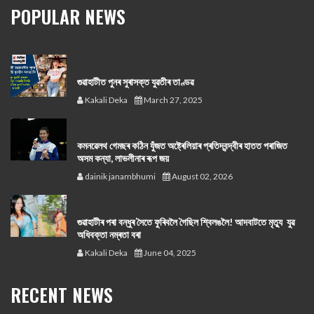
POPULAR NEWS
গুৱাহাটীত পুনৰ সুৰাসক্ত যুৱতীৰ তাণ্ডৱ
Kakali Deka
March 27, 2025
কমনৱেলথ গেমছৰ কঠিন যুঁজত অষ্ট্ৰেলিয়াৰ প্ৰতিদ্বন্দ্বীৰ হাতত পৰাজিত
অসম কন্যা, লাভলীনাৰ ৰূপ জয়
dainik janambhumi
August 02, 2026
গুৱাহাটীৰ পৰা বন্ধুৰ সৈতে ফুৰিবলৈ গৈছিল শ্বিলঙলৈ! আদবাটতে মৃত্যু যুৱ
অধিবক্তা নম্ৰতা বৰা
Kakali Deka
June 04, 2025
RECENT NEWS