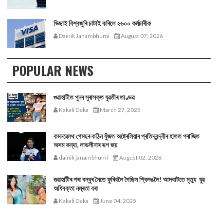
ভিছাই বিশ্বজুৰি চাটাই কৰিলে ২৬০০ কৰ্মচাৰীক
Dainik Janambhumi
August 07, 2026
POPULAR NEWS
গুৱাহাটীত পুনৰ সুৰাসক্ত যুৱতীৰ তাণ্ডৱ
Kakali Deka
March 27, 2025
কমনৱেলথ গেমছৰ কঠিন যুঁজত অষ্ট্ৰেলিয়াৰ প্ৰতিদ্বন্দ্বীৰ হাতত পৰাজিত
অসম কন্যা, লাভলীনাৰ ৰূপ জয়
dainik janambhumi
August 02, 2026
গুৱাহাটীৰ পৰা বন্ধুৰ সৈতে ফুৰিবলৈ গৈছিল শ্বিলঙলৈ! আদবাটতে মৃত্যু যুৱ
অধিবক্তা নম্ৰতা বৰা
Kakali Deka
June 04, 2025