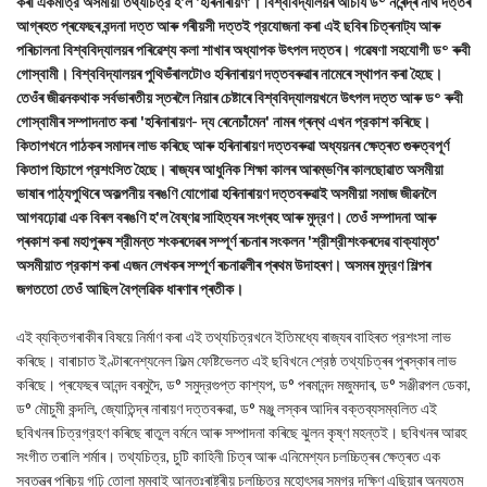
কৰা একমাত্র অসমীয়া তথ্যচিত্র হ'ল 'হৰিনাৰায়ণ'। বিশ্ববিদ্যালয়ৰ আচাৰ্য ড° নৰেন্দ্ৰ নাথ দত্তৰ
আগ্ৰহত প্ৰফেছৰ বন্দনা দত্ত আৰু গৰীয়সী দত্তই প্রযোজনা কৰা এই ছবিৰ চিত্ৰনাট্য আৰু
পৰিচালনা বিশ্ববিদ্যালয়ৰ পৰিৱেশ্য কলা শাখাৰ অধ্যাপক উৎপল দত্তৰ। গৱেষণা সহযোগী ড° ৰুবী
গোস্বামী। বিশ্ববিদ্যালয়ৰ পুথিভঁৰালটোও হৰিনাৰায়ণ দত্তবৰুৱাৰ নামেৰে স্থাপন কৰা হৈছে।
তেওঁৰ জীৱনকথাক সৰ্বভাৰতীয় স্তৰলৈ নিয়াৰ চেষ্টাৰে বিশ্ববিদ্যালয়খনে উৎপল দত্ত আৰু ড° ৰুবী
গোস্বামীৰ সম্পাদনাত কৰা 'হৰিনাৰায়ণ- দ্য ৰেনেচাঁমেন' নামৰ গ্ৰন্থ এখন প্রকাশ কৰিছে।
কিতাপখনে পাঠকৰ সমাদৰ লাভ কৰিছে আৰু হৰিনাৰায়ণ দত্তবৰুৱা অধ্যয়নৰ ক্ষেত্ৰত গুৰুত্বপূৰ্ণ
কিতাপ হিচাপে প্রশংসিত হৈছে। ৰাজ্যৰ আধুনিক শিক্ষা কালৰ আৰম্ভণিৰ কালছোৱাত অসমীয়া
ভাষাৰ পাঠ্যপুথিৰে অকল্পনীয় বৰঙণি যোগোৱা হৰিনাৰায়ণ দত্তবৰুৱাই অসমীয়া সমাজ জীৱনলৈ
আগবঢ়োৱা এক বিৰল বৰঙণি হ'ল বৈষ্ণৱ সাহিত্যৰ সংগ্ৰহ আৰু মুদ্রণ। তেওঁ সম্পাদনা আৰু
প্ৰকাশ কৰা মহাপুৰুষ শ্রীমন্ত শংকৰদেৱৰ সম্পূৰ্ণ ৰচনাৰ সংকলন 'শ্রীশ্রীশংকৰদেৱ বাক্যামৃত'
অসমীয়াত প্রকাশ কৰা এজন লেখকৰ সম্পূৰ্ণ ৰচনাৱলীৰ প্ৰথম উদাহৰণ। অসমৰ মুদ্রণ শিল্পৰ
জগততো তেওঁ আছিল বৈপ্লৱিক ধাৰণাৰ প্ৰতীক।
এই ব্যক্তিগৰাকীৰ বিষয়ে নিৰ্মাণ কৰা এই তথ্যচিত্রখনে ইতিমধ্যে ৰাজ্যৰ বাহিৰত প্রশংসা লাভ
কৰিছে। বাৰাচাত ইণ্টাৰনেশ্যনেল ফিল্ম ফেষ্টিভেলত এই ছবিখনে শ্রেষ্ঠ তথ্যচিত্ৰৰ পুৰস্কাৰ লাভ
কৰিছে। প্ৰফেছৰ আনন্দ বৰমুদৈ, ড° সমুদ্রগুপ্ত কাশ্যপ, ড° পৰমানন্দ মজুমদাৰ, ড° সঞ্জীৱপল ডেকা,
ড° মৌচুমী কন্দলি, জ্যোতিন্দ্ৰ নাৰায়ণ দত্তবৰুৱা, ড° মঞ্জু লস্কৰ আদিৰ বক্তব্যসম্বলিত এই
ছবিখনৰ চিত্রগ্রহণ কৰিছে ৰাতুল বৰ্মনে আৰু সম্পাদনা কৰিছে ঝুলন কৃষ্ণ মহন্তই। ছবিখনৰ আৱহ
সংগীত তৰালি শৰ্মাৰ। তথ্যচিত্র, চুটি কাহিনী চিত্ৰ আৰু এনিমেশ্যন চলচ্চিত্ৰৰ ক্ষেত্ৰত এক
স্বতন্ত্ৰ পৰিচয় গঢ়ি তোলা মুম্বাই আন্তঃৰাষ্ট্ৰীয় চলচ্চিত্র মহোৎসৱ সমগ্র দক্ষিণ এছিয়াৰ অন্যতম