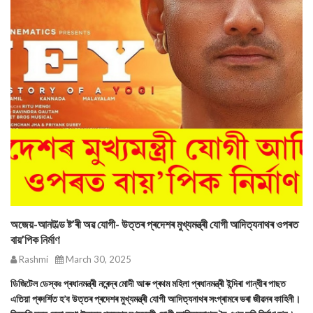
অজেয়-আনট’ল্ড ষ্ট’ৰী অৱ যোগী- উত্তৰ প্ৰদেশৰ মুখ্যমন্ত্ৰী যোগী আদিত্যনাথৰ ওপৰত
বায়’পিক নিৰ্মাণ
Rashmi
March 30, 2025
ডিজিটেল ডেস্কঃ প্ৰধানমন্ত্ৰী নৰেন্দ্ৰ মোদী আৰু প্ৰথম মহিলা প্ৰধানমন্ত্ৰী ইন্দিৰা গান্ধীৰ পাছত
এতিয়া প্ৰদৰ্শিত হ’ব উত্তৰ প্ৰদেশৰ মুখ্যমন্ত্ৰী যোগী আদিত্যনাথৰ সংগ্ৰামৰে ভৰা জীৱনৰ কাহিনী।