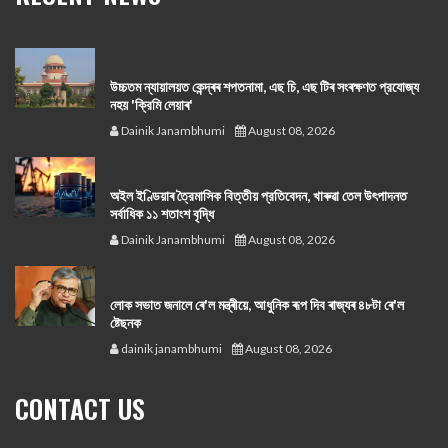
উচ্চতম ন্যায়ালয়ত কেন্দ্ৰৰ শপতনামা, এছ চি, এছ টিৰ সংৰক্ষণত প্রযোজ্য
নহয় 'ক্রিমি লেয়াৰ'
Dainik Janambhumi
August 08, 2026
অইল ইণ্ডিয়াৰ ত্রৈমাসিক বিত্তীয় প্রতিবেদন, খাৰুৱা তেল উৎপাদনত
সর্বাধিক ১১ শতাংশ বৃদ্ধি
Dainik Janambhumi
August 08, 2026
লোক সভাত জনালে ৰে'ল মন্ত্ৰীয়ে, আধুনিক ৰূপ দিব ৰাজ্যৰ ৪৮টা ৰে'ল
ষ্টেছনক
dainik janambhumi
August 08, 2026
CONTACT US