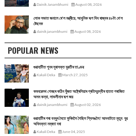
Dainik Janambhumi
August 08, 2026
লোক সভাত জনালে ৰে'ল মন্ত্ৰীয়ে, আধুনিক ৰূপ দিব ৰাজ্যৰ ৪৮টা ৰে'ল
ষ্টেছনক
dainik janambhumi
August 08, 2026
POPULAR NEWS
গুৱাহাটীত পুনৰ সুৰাসক্ত যুৱতীৰ তাণ্ডৱ
Kakali Deka
March 27, 2025
কমনৱেলথ গেমছৰ কঠিন যুঁজত অষ্ট্ৰেলিয়াৰ প্ৰতিদ্বন্দ্বীৰ হাতত পৰাজিত
অসম কন্যা, লাভলীনাৰ ৰূপ জয়
dainik janambhumi
August 02, 2026
গুৱাহাটীৰ পৰা বন্ধুৰ সৈতে ফুৰিবলৈ গৈছিল শ্বিলঙলৈ! আদবাটতে মৃত্যু যুৱ
অধিবক্তা নম্ৰতা বৰা
Kakali Deka
June 04, 2025