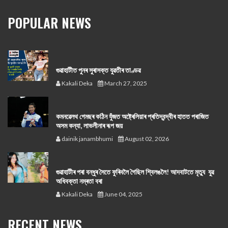
POPULAR NEWS
গুৱাহাটীত পুনৰ সুৰাসক্ত যুৱতীৰ তাণ্ডৱ
Kakali Deka
March 27, 2025
কমনৱেলথ গেমছৰ কঠিন যুঁজত অষ্ট্ৰেলিয়াৰ প্ৰতিদ্বন্দ্বীৰ হাতত পৰাজিত
অসম কন্যা, লাভলীনাৰ ৰূপ জয়
dainik janambhumi
August 02, 2026
গুৱাহাটীৰ পৰা বন্ধুৰ সৈতে ফুৰিবলৈ গৈছিল শ্বিলঙলৈ! আদবাটতে মৃত্যু যুৱ
অধিবক্তা নম্ৰতা বৰা
Kakali Deka
June 04, 2025
RECENT NEWS