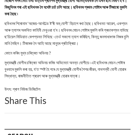
বিজেপি দলৰ নেতা তথা উত্তৰ প্ৰদেশৰ মুখ্যমন্ত্ৰী যোগী আদিত্যনাথক লৈ এখন ছবি নিৰ্মাণ হ’ব।
কিছুদিনৰ পৰা এই ছবিখনক লৈ যথেষ্ট চৰ্চা চলি আছে। ছবিখনৰ প্ৰথম পোষ্টাৰ আৰু টিজাৰো মুকলি
কৰা হৈছে ৷
ছবিখনৰ শিৰোনাম ‘অজেয়-আনট’ল্ড ষ্ট’ৰী অব্ যোগী’ হিচাপে ৰখা হৈছে। ছবিখনত আৱেগ, একশ্যন
আৰু ত্যাগৰ অকথিত কাহিনী দেখুওৱা হ’ব। ছবিখনৰ মোচন পোষ্টাৰ মুকলি কৰি প্ৰডাকশ্যন হাউছে
ছ’চিয়েল মিডিয়াত কেপশ্যনত লিখিছে -তেওঁ সকলো ত্যাগ কৰিছিল, কিন্তু জনসাধাৰণক নিজৰ বুলি
মানি লৈছিল। টিজাৰক লৈ আহি আছে মানুহৰ প্ৰতিক্ৰিয়া।
কোনে কৰিব মুখ্য চৰিত্ৰত অভিনয় ?
মুখ্যমন্ত্ৰী যোগীৰ চৰিত্ৰত অভিনয় কৰিব অভিনেতা অনন্ত যোশীয়ে ৷ এই ছবিখনৰ মোচন পোষ্টাৰ
বুধবাৰে মুকলি কৰা হয়, য’ত স্পষ্ট হৈ পৰে যে মুখ্যমন্ত্ৰী যোগীৰ শৈশৱ জীৱন, নাথপন্থী যোগী হোৱাৰ
সিদ্ধান্ত, ৰাজনীতিত প্ৰৱেশ আৰু মুখ্যমন্ত্ৰী হোৱাৰ যাত্ৰা।
উৎস: প্ৰাগ নিউজ ডিজিটেল
Share This