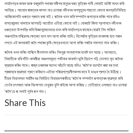
লাহদৈগড়ৰ কাষৰ আৰু বৰমুকলি পথাৰৰ সমীপৰ মানুহৰ ঘৰত কৃত্ৰিম পানী সোমাই অনিষ্ট সাধন কৰি
আহিছে। আহোম ৰাজত্বৰ কালত নাও চলোৱা নদীখনৰ অপমৃত্যুৰ পাছতো কোনো জনপ্রতিনিধিয়ে
আজিকোপতি গুৰুত্ব প্ৰদান কৰা নাই। ৰংদৈক খনন কৰি সম্পদলৈ ৰূপান্তৰ কৰিব পাৰে যদিও
বাস্তৱসন্মত ধাৰণাৰে আগবাঢ়ি আহোঁতা এতিয়া কোনো নাই। যোৰহাট জিলা প্রশাসনে নদীখনৰ
গুৰুত্বতা উপলব্ধি কৰি বিজ্ঞানসন্মতভাৱে খনন কৰি লাহদৈগড়ৰ কাষেৰে বোৱাই নিব পাৰিলে
অঞ্চলটোৰ পৰিৱেশৰ ক্ষেত্ৰত ভাল ফল আশা কৰিব পাৰি। বিশেষকৈ কৃত্রিম বানৰপৰা হাত সৰাৰ
লগতে এই জলধাৰাই ৰংদৈ পথাৰৰ কৃষি ক্ষেত্রখনতো আশা কৰিব পৰাকৈ সফলতা লাভ কৰিব।
ৰংদৈক খনন কৰিব পাৰিলে মীনপালন কৰিও নিবনুৱা সংস্থাপনৰ যথেষ্ট থল আছে। আনহাতে,
নিমাতীকে ধৰি দাঁতি-কাষৰীয়া অঞ্চলসমূহত পৰ্যটকৰ আকৰ্ষণ ভূমি হিচাপে গঢ়ি তোলাত মৃত ৰংদৈক
ব্যৱহাৰ কৰিব পাৰে। ৰাজ্য চৰকাৰৰ অলেখ আঁচনি আছে যদিও 'ৰংদৈ'ক বচাবলৈ ৰজা ঘৰ তথা
প্ৰজাঘৰে ব্যৱস্থা গ্ৰহণ কৰিবনে-এতিয়া পৰিৱেশপ্রেমীসকলৰ বাবে ই ডাঙৰ প্ৰশ্ন হৈ উঠিছে।
টীয়ক বিধানসভা সমষ্টিৰ নৱ-নিৰ্বাচিত বিধায়কগৰাকীয়ে 'ৰংদৈ'ক সম্পদলৈ ৰূপান্তৰৰ ব্যৱস্থা কৰি
তেওঁৰ তৎপৰতা আৰু বিচক্ষণতা দেখুৱাব বুলি ৰাইজে আশা কৰিছে। তেতিয়াহে এসময়ত নাও চলোৱা
'ৰংদৈ'য়ে ৰং সলাই পূৰ্বৰ ৰূপ পাব।
Share This