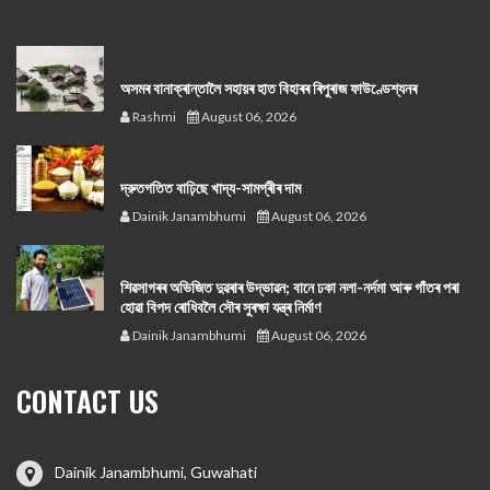
অসমৰ বানাক্ৰান্তালৈ সহায়ৰ হাত বিহাৰৰ ৰিপুৰাজ ফাউণ্ডেশ্যনৰ
Rashmi
August 06, 2026
দ্রুতগতিত বাঢ়িছে খাদ্য-সামগ্ৰীৰ দাম
Dainik Janambhumi
August 06, 2026
শিৱসাগৰৰ অভিজিত দুৱৰাৰ উদ্ভাৱন; বানে ঢকা নলা-নৰ্দমা আৰু গাঁতৰ পৰা
হোৱা বিপদ ৰোধিবলৈ সৌৰ সুৰক্ষা যন্ত্ৰ নিৰ্মাণ
Dainik Janambhumi
August 06, 2026
CONTACT US
Dainik Janambhumi, Guwahati