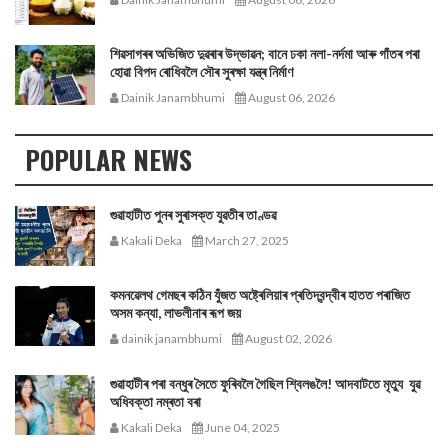
শিৱসাগৰৰ অভিজিত দুৱৰাৰ উদ্ভাৱন; বানে ঢকা নলা-নৰ্দমা আৰু গাঁতৰ পৰা
হোৱা বিপদ ৰোধিবলৈ সৌৰ সুৰক্ষা যন্ত্ৰ নিৰ্মাণ
Dainik Janambhumi
August 06, 2026
POPULAR NEWS
গুৱাহাটীত পুনৰ সুৰাসক্ত যুৱতীৰ তাণ্ডৱ
Kakali Deka
March 27, 2025
কমনৱেলথ গেমছৰ কঠিন যুঁজত অষ্ট্ৰেলিয়াৰ প্ৰতিদ্বন্দ্বীৰ হাতত পৰাজিত
অসম কন্যা, লাভলীনাৰ ৰূপ জয়
dainik janambhumi
August 02, 2026
গুৱাহাটীৰ পৰা বন্ধুৰ সৈতে ফুৰিবলৈ গৈছিল শ্বিলঙলৈ! আদবাটতে মৃত্যু যুৱ
অধিবক্তা নম্ৰতা বৰা
Kakali Deka
June 04, 2025