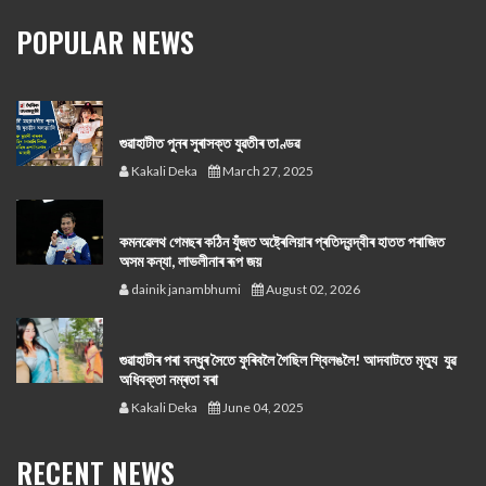
POPULAR NEWS
গুৱাহাটীত পুনৰ সুৰাসক্ত যুৱতীৰ তাণ্ডৱ
Kakali Deka
March 27, 2025
কমনৱেলথ গেমছৰ কঠিন যুঁজত অষ্ট্ৰেলিয়াৰ প্ৰতিদ্বন্দ্বীৰ হাতত পৰাজিত
অসম কন্যা, লাভলীনাৰ ৰূপ জয়
dainik janambhumi
August 02, 2026
গুৱাহাটীৰ পৰা বন্ধুৰ সৈতে ফুৰিবলৈ গৈছিল শ্বিলঙলৈ! আদবাটতে মৃত্যু যুৱ
অধিবক্তা নম্ৰতা বৰা
Kakali Deka
June 04, 2025
RECENT NEWS