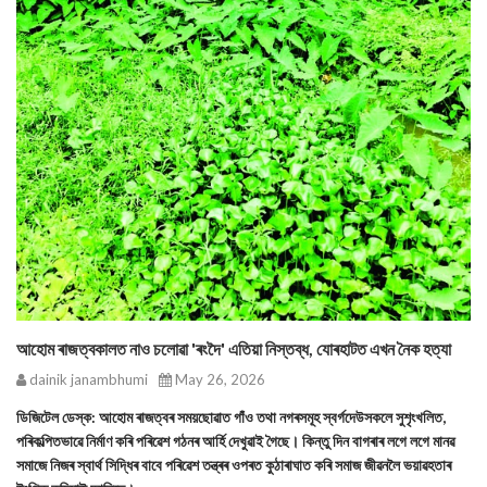
আহোম ৰাজত্বকালত নাও চলোৱা 'ৰংদৈ' এতিয়া নিস্তব্ধ, যোৰহাটত এখন নৈক হত্যা
dainik janambhumi
May 26, 2026
ডিজিটেল ডেস্ক: আহোম ৰাজত্বৰ সময়ছোৱাত গাঁও তথা নগৰসমূহ স্বৰ্গদেউসকলে সুশৃংখলিত,
পৰিকল্পিতভাৱে নিৰ্মাণ কৰি পৰিৱেশ গঠনৰ আৰ্হি দেখুৱাই গৈছে। কিন্তু দিন বাগৰাৰ লগে লগে মানৱ
সমাজে নিজৰ স্বাৰ্থ সিদ্ধিৰ বাবে পৰিৱেশ তন্ত্ৰৰ ওপৰত কুঠাৰাঘাত কৰি সমাজ জীৱনলৈ ভয়াৱহতাৰ