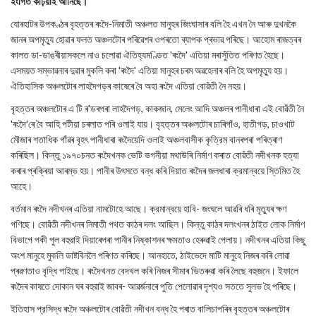
ইংগিত কঢ়িয়াই আনিছে।
যোৰহাটৰ উপকণ্ঠৰ বৃহত্তৰ ৰংদৈ-নিমাতী অঞ্চলত মানুহৰ জিংঘাসাৰ বলি হৈ এখন নৈ আৰু দুখনকৈ
জানৰ অপমৃত্যু হোৱাৰ ফলত অঞ্চলটোৰ পৰিৱেশৰ ওপৰতো ব্যাপক প্ৰভাৱ পৰিছে। আহোম ৰাজত্বৰ
কালত ডা-ডাঙৰীয়াসকলে নাও চলোৱা ঐতিহ্যমণ্ডিত 'ৰংদৈ' এতিয়া মৰাসুঁতিত পৰিণত হৈছে।
এসময়ত সম্ভাৱনাৰ দুৱাৰ মুকলি কৰা 'ৰংদৈ' এতিয়া মানুহৰ চৰম অৱহেলাৰ বলি হৈ অপমৃত্যু হয়।
ঐতিহাসিক অঞ্চলটোৰ লাহদৈগড়ৰ কাষেৰে বৈ অহা ৰংদৈ এতিয়া বোৱঁতী নৈ নহয়।
বৃহত্তৰ অঞ্চলটোৰ এ টি ৰ'ডৰপৰা লাহদৈগড়, কাকজান, মেলেং আদি অঞ্চলৰ পানীধাৰা এই বোৱঁতী নৈ
'ৰংদৈ'ৰে বৈ আহি পটীয়া চৰলাত পৰি ওলাই যায়। বৃহত্তৰ অঞ্চলটোৰ চাৰিগাঁও, হাতীগড়, চাওখাট
মৌজাৰ শতাধিক গাঁৱৰ বৃহৎ পানীধাৰা ৰংদৈয়েদি ওলাই অঞ্চলবাসীক কৃত্রিম বানৰপৰা পৰিত্ৰাণ
কৰিছিল। কিন্তু ১৯৭০চনত ৰংদৈখনক ভেটি ভগনীয়া মথাউৰি নিৰ্মাণ কৰাত বোৱঁতী নদীখনক হত্যা
কৰাৰ প্ৰক্ৰিয়া আৰম্ভ হয়। পানীৰ উৎসতে বন্ধ কৰি দিয়াত ৰংদৈৰ জলধাৰা ক্রমান্বয়ে স্তিমিত হৈ
আহে।
বর্তমান ৰংদৈ নদীখনৰ এতিয়া নামটোহে আছে। ক্রমান্বয়ে হাবি- জংঘলে আৱৰি ধৰি মৃত্যুৰ ক্ষণ
গণিছে। বোৱঁতী নদীখনৰ নিমাতী পথত কাঠৰ দলং আছিল। কিন্তু কাঠৰ দলংখনৰ ঠাইত লোক নির্মাণ
বিভাগে পকী পুল বহুৱাই দিয়াৰেপৰা পানীৰ নিষ্কাশনৰ ক্ষমতাও হেৰুৱাই পেলায়। নদীখনৰ এতিয়া কিছু
অংশ মানুহে মুকলি ডাষ্টবিনলৈ পৰিণত কৰিছে। আনহাতে, ঠাইভেদে মাটি মানুহে নিজৰ কৰি লোৱা
প্ৰৱণতাও বৃদ্ধি পাইছে। ৰংদৈখনত বেদখল কৰি নিজৰ সীমাৰ ভিতৰুৱা কৰি লৈছে বহুজনে। ইফালে
ৰংদৈৰ কাষতে দোকান ঘৰ বহুৱাই জাবৰ- আৱৰ্জনাৰে পুতি পেলোৱাৰ দৃশ্যও সততে সুলভ হৈ পৰিছে।
ইতিহাস প্রসিদ্ধ ৰংদৈ অঞ্চলটোৰ বোৱঁতী নদীখন বন্ধ হৈ পৰাত বালিচাপৰিৰ বৃহত্তৰ অঞ্চলটোৰ