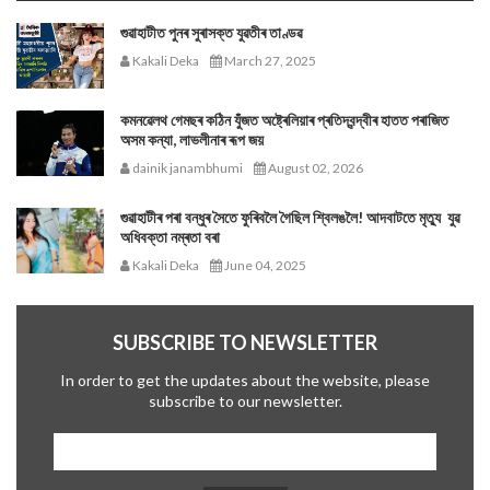
গুৱাহাটীত পুনৰ সুৰাসক্ত যুৱতীৰ তাণ্ডৱ
Kakali Deka
March 27, 2025
কমনৱেলথ গেমছৰ কঠিন যুঁজত অষ্ট্ৰেলিয়াৰ প্ৰতিদ্বন্দ্বীৰ হাতত পৰাজিত
অসম কন্যা, লাভলীনাৰ ৰূপ জয়
dainik janambhumi
August 02, 2026
গুৱাহাটীৰ পৰা বন্ধুৰ সৈতে ফুৰিবলৈ গৈছিল শ্বিলঙলৈ! আদবাটতে মৃত্যু যুৱ
অধিবক্তা নম্ৰতা বৰা
Kakali Deka
June 04, 2025
SUBSCRIBE TO NEWSLETTER
In order to get the updates about the website, please
subscribe to our newsletter.