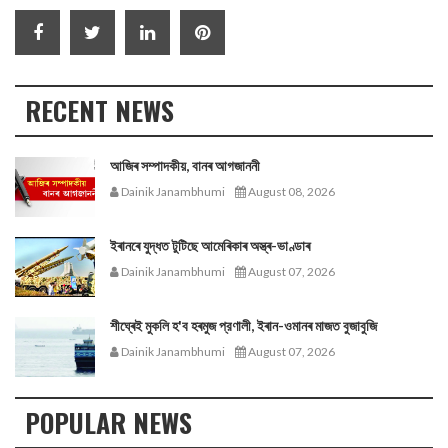
RECENT NEWS
আজিৰ সম্পাদকীয়, বানৰ আগজাননী
Dainik Janambhumi
August 08, 2026
ইৰানৰে যুদ্ধত টুটিছে আমেৰিকাৰ অস্ত্ৰ-ভাণ্ডাৰ
Dainik Janambhumi
August 07, 2026
শীঘ্ৰেই মুকলি হ'ব হৰমুজ প্রণালী, ইৰান-ওমানৰ মাজত বুজাবুজি
Dainik Janambhumi
August 07, 2026
POPULAR NEWS