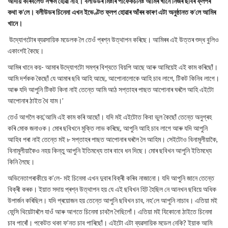
আদায় কৰিবলৈও সক্ষম হোৱা নাই। বলীউডৰ মিষ্টাৰ পাৰ্ফেকচনিষ্ট আমিৰ খানে নিজৰ ছবিৰ ফ্লপৰ
কথা ক’লে। বলীউডৰ চিনেমা এখন ইভেণ্টত ফ্লপ হোৱাৰ আঁৰৰ কাৰণ এটা অনুষ্ঠানত ক’লে আমিৰ
খানে।
উদ্যোগটোৰ ব্যৱসায়িক মডেলক লৈ তেওঁ প্ৰশ্ন উত্থাপন কৰিছে। আমিৰৰ এই উত্তৰ শুদ্ধ বুলিও
একাংশই কৈছে।
আমিৰ খানে কয়- আমাৰ উদ্যোগটো সমগ্ৰ বিশ্বতে বিয়পি আছে আৰু আমিয়েই এই কাম কৰিছোঁ।
আমি দৰ্শকক কৈছোঁ যে আমাৰ ছবি আহি আছে, আপোনালোকে আহি চাব লাগে, টিকট কিনিব লাগে।
আৰু যদি আপুনি টিকট কিনা নাই তেন্তে আমি আঠ সপ্তাহৰ পাছত আপোনাৰ ঘৰলৈ আহি এইটো
আপোনাৰ ঠাইত থৈ যাম।’
তেওঁ আগলৈ কয়,‘আমি এই কাম কৰি আছোঁ। যদি মই এইটোত কিবা ভুল কৈছোঁ তেন্তে অনুগ্ৰহ
কৰি মোক জনাওক। মোৰ ছবিখনে মুক্তি লাভ কৰিছে, আপুনি আহি চাব লাগে আৰু যদি আপুনি
আহিব পৰা নাই তেন্তে মই ৮ সপ্তাহৰ পাছত আপোনাৰ ঘৰলৈ লৈ আহিম। সেইটোও বিনামূলীয়াকৈ,
বিনামূলীয়াকৈও নহয় কিন্তু আপুনি ইতিমধ্যে তাৰ বাবে ধন দিছে। মোৰ ছবিখন আপুনি ইতিমধ্যে
কিনি লৈছে।
অভিনেতাগৰাকীয়ে ক’লে- মই চিনেমা এখন দুবাৰ বিক্ৰী কৰিব নাজানো। যদি আপুনি জানে তেন্তে
বিক্ৰী কৰক। ইয়াত সদায় প্ৰশ্ন উত্থাপন হয় যে এই ছবিখন হিট হৈছিল নে আনখন ছবিয়ে অধিক
উপাৰ্জন কৰিছিল। যদি প্ৰয়োজন হয় তেন্তে আপুনি ছবিখন চাব, নহ’লে আপুনি নাচাব। এতিয়া মই
ফেন্সি থিয়েটাৰলৈ যাওঁ আৰু আগতে চিনেমা চাবলৈ গৈছিলোঁ। এতিয়া মই যিকোনো ঠাইতে চিনেমা
চাব পাৰোঁ। পকেটত থকা ফ’নত চাব পাৰিছোঁ। এইটো এটা ব্যৱসায়িক মডেল নেকি? ইয়াক আমি