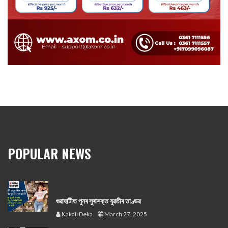
POPULAR NEWS
গুৱাহাটীত পুনৰ সুৰাসক্ত যুৱতীৰ তাণ্ডৱ
Kakali Deka
March 27, 2025