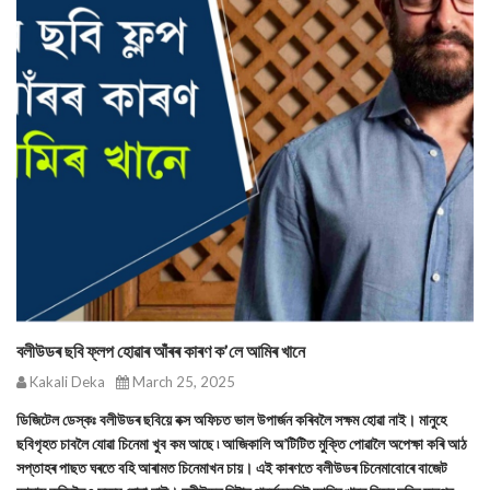
বলীউডৰ ছবি ফ্লপ হোৱাৰ আঁৰৰ কাৰণ ক’লে আমিৰ খানে
Kakali Deka
March 25, 2025
ডিজিটেল ডেস্কঃ বলীউডৰ ছবিয়ে বক্স অফিচত ভাল উপাৰ্জন কৰিবলৈ সক্ষম হোৱা নাই। মানুহে
ছবিগৃহত চাবলৈ যোৱা চিনেমা খুব কম আছে ৷ আজিকালি অ’টিটিত মুক্তি পোৱালৈ অপেক্ষা কৰি আঠ
সপ্তাহৰ পাছত ঘৰতে বহি আৰামত চিনেমাখন চায়। এই কাৰণতে বলীউডৰ চিনেমাবোৰে বাজেট