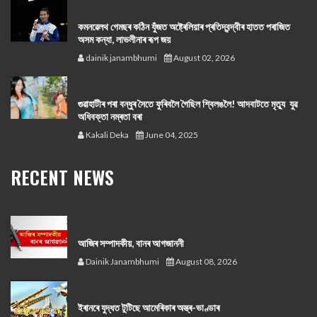
কমনৱেলথ গেমছৰ কঠিন যুঁজত অষ্ট্ৰেলিয়াৰ প্ৰতিদ্বন্দ্বীৰ হাতত পৰাজিত
অসম কন্যা, লাভলীনাৰ ৰূপ জয়
dainik janambhumi
August 02, 2026
গুৱাহাটীৰ পৰা বন্ধুৰ সৈতে ফুৰিবলৈ গৈছিল শ্বিলঙলৈ! আদবাটতে মৃত্যু যুৱ
অধিবক্তা নম্ৰতা বৰা
Kakali Deka
June 04, 2025
RECENT NEWS
আজিৰ সম্পাদকীয়, বানৰ আগজাননী
Dainik Janambhumi
August 08, 2026
ইৰানৰে যুদ্ধত টুটিছে আমেৰিকাৰ অস্ত্ৰ-ভাণ্ডাৰ