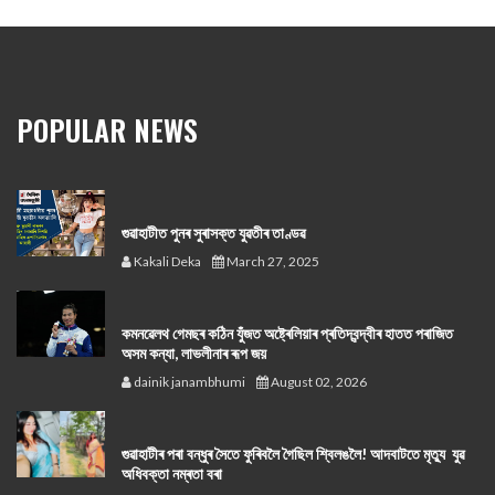
POPULAR NEWS
গুৱাহাটীত পুনৰ সুৰাসক্ত যুৱতীৰ তাণ্ডৱ
Kakali Deka
March 27, 2025
কমনৱেলথ গেমছৰ কঠিন যুঁজত অষ্ট্ৰেলিয়াৰ প্ৰতিদ্বন্দ্বীৰ হাতত পৰাজিত
অসম কন্যা, লাভলীনাৰ ৰূপ জয়
dainik janambhumi
August 02, 2026
গুৱাহাটীৰ পৰা বন্ধুৰ সৈতে ফুৰিবলৈ গৈছিল শ্বিলঙলৈ! আদবাটতে মৃত্যু যুৱ
অধিবক্তা নম্ৰতা বৰা