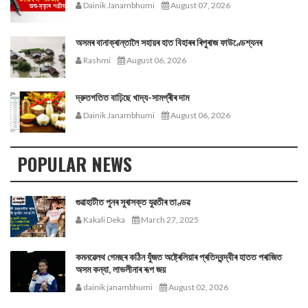
Dainik Janambhumi
August 07, 2026
অসমৰ বানাক্ৰান্তালৈ সহায়ৰ হাত বিহাৰৰ ৰিপুৰাজ ফাউণ্ডেশ্যনৰ
Rashmi
August 06, 2026
দ্রুতগতিত বাঢ়িছে খাদ্য-সামগ্ৰীৰ দাম
Dainik Janambhumi
August 06, 2026
POPULAR NEWS
গুৱাহাটীত পুনৰ সুৰাসক্ত যুৱতীৰ তাণ্ডৱ
Kakali Deka
March 27, 2025
কমনৱেলথ গেমছৰ কঠিন যুঁজত অষ্ট্ৰেলিয়াৰ প্ৰতিদ্বন্দ্বীৰ হাতত পৰাজিত
অসম কন্যা, লাভলীনাৰ ৰূপ জয়
dainik janambhumi
August 02, 2026