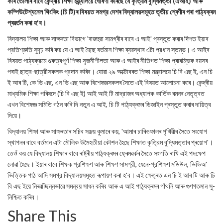
কৰি তোলাৰ বাবে কেন্দ্ৰীয় শিক্ষা মন্ত্র্যালয়ে ঘোষণা কৰিছে যে কৃত্রিম বুদ্ধিমত্তা (এআই) আৰু
কম্পিউটেশ্যনেল থিংকিং (চি টি)ৰ বিষয়ত সমগ্র দেশৰ বিদ্যালয়সমূহত তৃতীয় শ্ৰেণীৰ পৰা পাঠ্যক্ৰম
প্ৰৱৰ্তন কৰা হ'ব।
বিদ্যালয় শিক্ষা আৰু সাক্ষৰতা বিভাগে 'ৰাজহুৱা সামগ্ৰীৰ বাবে এ আই' প্ৰস্তুত কৰাৰ দিশত ইয়াৰ
প্রতিশ্রুতি সুদৃঢ় কৰি কয় যে এ আই হৈছে বর্তমান শিক্ষা ব্যৱস্থাৰ এটা প্রধান স্তম্ভ। এ আইৰ
বিষয়ত পাঠ্যক্রমে গুৰুত্বপূৰ্ণ শিক্ষা সৃজনীশীলতা আৰু এ আইৰ নীতিগত শিক্ষা প্ৰাৰম্ভিক বয়সৰ
পৰাই ছাত্র-ছাত্রীসকলক প্রদান কৰিব। যোৱা ২৯ অক্টোবৰত শিক্ষা মন্ত্রালয়ে চি বি এছ ই, এন চি
ই আৰ টি, কে ভি এছ, এন ভি এছ আৰু বিশেষজ্ঞসকলৰ সৈতে এই বিষয়ত আলোচনা কৰে। কেন্দ্ৰীয়
মাধ্যমিক শিক্ষা পৰিষদে (চি বি এছ ই) আই আই টি মাদ্রাজৰ অধ্যাপক কার্তিক ৰমনৰ নেতৃত্বত
এখন বিশেষজ্ঞ সমিতি গঠন কৰি দি নতুন এ আই, চি টি পাঠ্যক্ৰমৰ ডিজাইন প্ৰস্তুত কৰাৰ দায়িত্ব
দিয়ে।
বিদ্যালয় শিক্ষা আৰু সাক্ষৰতাৰ সচিব সঞ্জয় কুমাৰে কয়, 'আমাৰ চাৰিওফালৰ পৃথিৱীৰ সৈতে সংযোগ
স্থাপনৰ বাবে বৰ্তমান এটা মৌলিক উমৈহতীয়া কৌশল হৈছে শিক্ষাত কৃত্রিম বুদ্ধিমত্তাৰ প্ৰয়োগ'।
তেওঁ কয় যে বিদ্যালয় শিক্ষাৰ বাবে ৰাষ্ট্ৰীয় পাঠ্যক্ৰমৰ ফ্ৰেমৱৰ্কৰ সৈতে সংগতি ৰাখি এই পদক্ষেপ
লোৱা হৈছে। ইয়াৰ বাবে শিক্ষক প্রশিক্ষণ আৰু শিক্ষণ সামগ্রী, যেনে-প্রশিক্ষণ মডিউল, ভিডিঅ'
ভিত্তিক পাঠ আদি সমগ্র বিদ্যালয়সমূহত ৰূপায়ণ কৰা হ'ব। এই ক্ষেত্ৰত এন চি ই আৰ টি আৰু চি
বি এছ ইয়ে নিৰৱচ্ছিন্নভাৱে সমন্বয় সাধন কৰিব আৰু এ আই পাঠ্যক্ৰমৰ গাঁথনি আৰু গুণগতমান সু-
নিশ্চিত কৰিব।
Share This