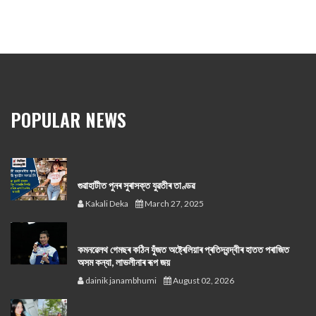
POPULAR NEWS
গুৱাহাটীত পুনৰ সুৰাসক্ত যুৱতীৰ তাণ্ডৱ
Kakali Deka
March 27, 2025
কমনৱেলথ গেমছৰ কঠিন যুঁজত অষ্ট্ৰেলিয়াৰ প্ৰতিদ্বন্দ্বীৰ হাতত পৰাজিত
অসম কন্যা, লাভলীনাৰ ৰূপ জয়
dainik janambhumi
August 02, 2026