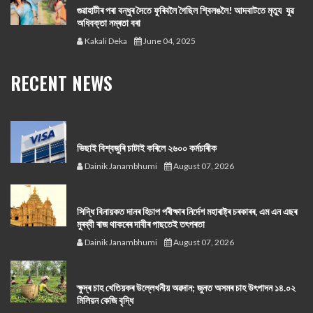
গুৱাহাটীৰ পৰা বন্ধুৰ সৈতে ফুৰিবলৈ গৈছিল শ্বিলঙলৈ! আদবাটতে মৃত্যু যুৱ
অধিবক্তা নম্ৰতা বৰা
Kakali Deka
June 04, 2025
RECENT NEWS
ভিছাই বিশ্বজুৰি চাটাই কৰিলে ২৬০০ কৰ্মচাৰীক
Dainik Janambhumi
August 07, 2026
সিদ্ধি বিনায়কত দানৰ হিচাপ পৰীক্ষাৰ নিৰ্দেশ মহাৰাষ্ট্ৰ চৰকাৰৰ, এম এন এছৰ
মুৰব্বী ৰাজ থাকৰেৰ দাবীৰ পাছতেই তৎপৰতা
Dainik Janambhumi
August 07, 2026
ক্ষুদ্ৰ চাহ খেতিয়কৰ উল্লেখনীয় অৱদান; জুনত অসমৰ চাহ উৎপাদন ১৪.০২
মিলিয়ন কেজি বৃদ্ধি