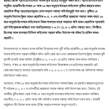
ৰাষ্ট্ৰীয় ৰেংকিং প্রতিযোগিতাখনত অসমৰ কৃষ্টি হালৈয়ে দ্বিমুকুট অর্জন কৰে। প্রতিযোগিতাৰ কালি
অনুষ্ঠিত ছোৱালীৰ ছিংগলছৰ ১৪ আৰু ১৬ বছৰ অনুধ্বৰ উভয়ৰে ফাইনেলত কৃষ্টিয়ে ৰাজ্যৰে ফাগুন
জ্যোতিক তীব্র প্রত্যাহ্বানমূলক খেলৰ অন্তত পৰাস্ত কৰি দ্বিমুকুট লাভ কৰে। কৃষ্টিয়ে ১৪
অনূর্ধ্বৰ খিতাপৰ যুঁজত ফাগুন জ্যোতিক ৬-৪, ৭-৫ৰ পোনপটীয়া ব্যৱধানত পৰাস্ত কৰাৰ পাছত ১৬
বছৰ অনূর্ধ্বৰ ছিংগলছৰ ফাইনেলতো নিজৰ সাফল্যৰ যাত্ৰা অব্যাহত ৰাখি ফাগুন জ্যোতিক প্রথমটো
ছেট টাইব্ৰেকাৰৰ জৰিয়তে তথা সামগ্রিকভাৱে ৭-৬ (৭-১), ৬-১ ছেটত পৰাস্ত কৰে। বিপৰীতে,
ছিংগলছ আৰু ডাবলছৰ তিনিখন ফাইনেলত প্ৰৱেশ কৰিও খিতাপৰ পৰা বঞ্চিত হৈ থাকিল ফাগুন
জ্যোতি।
উল্লেখযোগ্য যে ফাগুনে বংগৰ আনিয়া বিশ্বাসৰ লগত যুটি বান্ধি ছোৱালীৰ ১৬ বছৰ অনূর্ধ্বৰ ডাবলছ
শাখাৰ ফাইনেলত প্ৰৱেশ কৰিছিল যদিও কালি হোৱা আন এখন ৰোমাঞ্চকৰ খিতাপৰ যুঁজত অসমৰে যুটি
মৃগাক্ষী চাংমাই আৰু আৰিশা চৌধুৰীয়ে ৬-৩, ৭-৬ (৭-২) ছেটত পৰাস্ত কৰে ফাগুন-আনিয়াক।
ইফালে, ল'ৰাৰ ১৪ বছৰ অনূর্ধ্বৰ ছিংগলছৰ ফাইনেলত মিজোৰামৰ এল ছাইলোৱে প্ৰথমটো ছেট
হেৰুওৱাৰ পাছতো অনবদ্য প্রত্যাৱৰ্তন কৰি ২-৬, ৬-৩, ৬-১ ত তেলেংগনাৰ এছ অবিনাশক পৰাস্ত
কৰি খিতাপ অর্জন কৰে।
আনহাতে, ল'ৰাৰ ১৬ বছৰ অনূর্ধ্বৰ ছিংগলছৰ ফাইনেলত অসমৰ নিৱাছ কে হুছেইনে ৰাজ্যৰে চান্দোগ্য
টি পাঠকক ৬-১, ৬-০ ৰ পোনপটীয়া ব্যৱধানত সহজে পৰাস্ত কৰি খিতাপ জয় কৰে। ইফালে, দুই
অসমীয়া যুটিৰ মাজত হোৱা ল'ৰাৰ ১৪ বছৰ অনূর্ধ্বৰ ডাবলছৰ ফাইনেলত আয়ান ৰহমান-আৰিয়ান
ভড়ালীয়ে ৭-৫, ৬-১ ছেটত অনয় শর্মা-অনির্বান ডেকাক পৰাস্ত কৰি খিতাপ দখল কৰে। সামৰণী
অনুষ্ঠানত বঁটা বিতৰণ কৰে অসম টেনিছ সন্থাৰ সম্পাদক অংকুশ দত্তই।