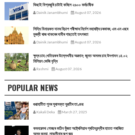
ভিছাই বিশ্বজুৰি চাটাই কৰিলে ২৬০০ কৰ্মচাৰীক
Dainik Janambhumi
August 07, 2026
সিদ্ধি বিনায়কত দানৰ হিচাপ পৰীক্ষাৰ নিৰ্দেশ মহাৰাষ্ট্ৰ চৰকাৰৰ, এম এন এছৰ
মুৰব্বী ৰাজ থাকৰেৰ দাবীৰ পাছতেই তৎপৰতা
Dainik Janambhumi
August 07, 2026
ক্ষুদ্ৰ চাহ খেতিয়কৰ উল্লেখনীয় অৱদান; জুনত অসমৰ চাহ উৎপাদন ১৪.০২
মিলিয়ন কেজি বৃদ্ধি
Rashmi
August 07, 2026
POPULAR NEWS
গুৱাহাটীত পুনৰ সুৰাসক্ত যুৱতীৰ তাণ্ডৱ
Kakali Deka
March 27, 2025
কমনৱেলথ গেমছৰ কঠিন যুঁজত অষ্ট্ৰেলিয়াৰ প্ৰতিদ্বন্দ্বীৰ হাতত পৰাজিত
অসম কন্যা, লাভলীনাৰ ৰূপ জয়