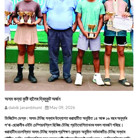
অসম কন্যা কৃষ্টি হালৈৰ দ্বিমুকুট অৰ্জন
dainik janambhumi
May 09, 2026
ডিজিটেল ডেস্ক : অসম টেনিছ সন্থাৰ উদ্যোগত গুৱাহাটীত অনুষ্ঠিত ১৪ আৰু ১৬ বছৰ অনূর্ধ্বৰ
ল'ৰা-ছোৱালীৰ এইটা চেম্পিয়নশ্বিপ ছিৰিজ টেনিছ প্রতিযোগিতাখনৰ সফল সামৰণি পৰিছে।
গুৱাহাটীৰ চচলস্থিত অসম টেনিছ সন্থাৰ প্রশিক্ষণ কেন্দ্রত অনুষ্ঠিত সৰ্বভাৰতীয় টেনিছ সন্থাৰ