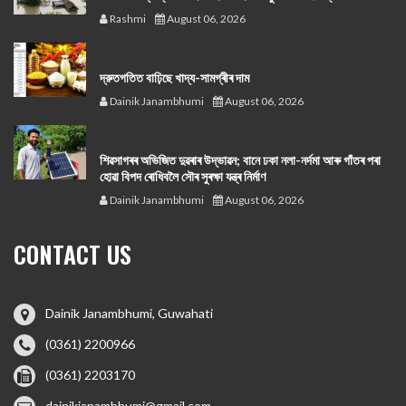
Rashmi
August 06, 2026
দ্রুতগতিত বাঢ়িছে খাদ্য-সামগ্ৰীৰ দাম
Dainik Janambhumi
August 06, 2026
শিৱসাগৰৰ অভিজিত দুৱৰাৰ উদ্ভাৱন; বানে ঢকা নলা-নৰ্দমা আৰু গাঁতৰ পৰা
হোৱা বিপদ ৰোধিবলৈ সৌৰ সুৰক্ষা যন্ত্ৰ নিৰ্মাণ
Dainik Janambhumi
August 06, 2026
CONTACT US
Dainik Janambhumi, Guwahati
(0361) 2200966
(0361) 2203170
dainikjanambhumi@gmail.com