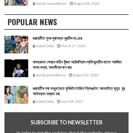
Dainik Janambhumi
August 06, 2026
POPULAR NEWS
গুৱাহাটীত পুনৰ সুৰাসক্ত যুৱতীৰ তাণ্ডৱ
Kakali Deka
March 27, 2025
কমনৱেলথ গেমছৰ কঠিন যুঁজত অষ্ট্ৰেলিয়াৰ প্ৰতিদ্বন্দ্বীৰ হাতত পৰাজিত
অসম কন্যা, লাভলীনাৰ ৰূপ জয়
dainik janambhumi
August 02, 2026
গুৱাহাটীৰ পৰা বন্ধুৰ সৈতে ফুৰিবলৈ গৈছিল শ্বিলঙলৈ! আদবাটতে মৃত্যু যুৱ
অধিবক্তা নম্ৰতা বৰা
Kakali Deka
June 04, 2025
SUBSCRIBE TO NEWSLETTER
In order to get the updates about the website, please