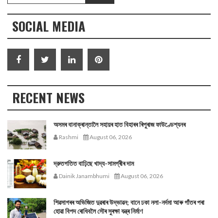
SOCIAL MEDIA
RECENT NEWS
অসমৰ বানাক্ৰান্তালৈ সহায়ৰ হাত বিহাৰৰ ৰিপুৰাজ ফাউণ্ডেশ্যনৰ
Rashmi
August 06, 2026
দ্রুতগতিত বাঢ়িছে খাদ্য-সামগ্ৰীৰ দাম
Dainik Janambhumi
August 06, 2026
শিৱসাগৰৰ অভিজিত দুৱৰাৰ উদ্ভাৱন; বানে ঢকা নলা-নৰ্দমা আৰু গাঁতৰ পৰা
হোৱা বিপদ ৰোধিবলৈ সৌৰ সুৰক্ষা যন্ত্ৰ নিৰ্মাণ