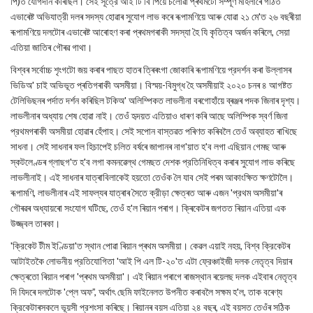
পি)ত যোগদান কৰিছিল। সেই সূত্রে আই টি বি পিয়ে চলোৱা প্ৰথমটো সম্পূর্ণ মহিলাৰে গঠিত
এভাৰেষ্ট অভিযাত্রী দলৰ সদস্য হোৱাৰ সুযোগ লাভ কৰে ৰূপামণিয়ে আৰু যোৱা ২১ মে'ত ২৬ বছৰীয়া
ৰূপামণিয়ে দলটোৰ এভাৰেষ্ট আৰোহণ কৰা প্ৰথমগৰাকী সদস্যা হৈ যি কৃতিত্ব অর্জন কৰিলে, সেয়া
এতিয়া জাতিৰ গৌৰৱ গাথা।
বিশ্বৰ সৰ্বোচ্চ শৃংগটো জয় কৰাৰ পাছত হাতৰ ত্ৰিৰংগা জোকাৰি ৰূপামণিয়ে প্রদর্শন কৰা উল্লাসৰ
ভিডিঅ' চাই অভিভূত প্ৰতিগৰাকী অসমীয়া। বিস্ময়-বিমুগ্ধ হৈ অসমীয়াই ২০২০ চনৰ ৪ আগষ্টত
টেলিভিছনৰ পৰ্দাত দৰ্শন কৰিছিল টকিঅ' অলিম্পিকত লাভলীনা বৰগোহাঁয়ে ব্ৰঞ্জৰ পদক জিনাৰ দৃশ্য।
লাভলীনাৰ অধ্যায় শেষ হোৱা নাই। তেওঁ হৃদয়ত এতিয়াও ধাৰণ কৰি আছে অলিম্পিক স্বর্ণ জিনা
প্রথমগৰাকী অসমীয়া হোৱাৰ হেঁপাহ। সেই সপোন বাস্তৱত পৰিণত কৰিবলৈ তেওঁ অব্যাহত ৰাখিছে
সাধনা। সেই সাধনাৰ ফল হিচাপেই চলিত বৰ্ষৰে জাপানৰ নাগ'য়াত হ'ব লগা এছিয়ান গেমছ আৰু
স্কটলেণ্ডৰ গ্লাছগ'ত হ'ব লগা কমনৱেল্থ গেমছত দেশক প্রতিনিধিত্ব কৰাৰ সুযোগ লাভ কৰিছে
লাভলীনাই। এই সাধনাৰ যাত্ৰাবিলাকেই হয়তো তেওঁক লৈ যাব সেই পৰম আকাংক্ষিত ক্ষণটোলৈ।
ৰূপামণি, লাভলীনাৰ এই সাফল্যৰ যাত্ৰাৰ সৈতে ক্রীড়া ক্ষেত্ৰত আৰু এজন 'প্রথম অসমীয়া'ৰ
গৌৰৱৰ অধ্যায়ৰো সংযোগ ঘটিছে, তেওঁ হ'ল ৰিয়ান পৰাগ। ক্ৰিকেটৰ জগতত ৰিয়ান এতিয়া এক
উজ্জ্বল তাৰকা।
'ক্রিকেট টীম ইণ্ডিয়া'ত স্থান পোৱা ৰিয়ান প্ৰথম অসমীয়া। কেৱল এয়াই নহয়, বিশ্ব ক্রিকেটৰ
আটাইতকৈ লোভনীয় প্রতিযোগিতা 'আই পি এল টি-২০'ত এটা ফ্রেঞ্চাইজী দলক নেতৃত্ব দিয়াৰ
ক্ষেত্ৰতো ৰিয়ান পৰাগ 'প্ৰথম অসমীয়া'। এই ৰিয়ান পৰাগে ৰাজস্থান ৰয়েলছ দলক এইবাৰ নেতৃত্ব
দি যিদৰে দলটোক 'প্লে অফ”, অর্থাৎ ছেমি ফাইনেলত উপনীত কৰাবলৈ সক্ষম হ'ল, তাক বৰেণ্য
ক্রিকেটাৰসকলে ভূয়সী প্রশংসা কৰিছে। ৰিয়ানৰ বয়স এতিয়া ২৪ বছৰ, এই বয়সত তেওঁৰ সঠিক