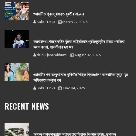
গুৱাহাটীত পুনৰ সুৰাসক্ত যুৱতীৰ তাণ্ডৱ
Kakali Deka
March 27, 2025
কমনৱেলথ গেমছৰ কঠিন যুঁজত অষ্ট্ৰেলিয়াৰ প্ৰতিদ্বন্দ্বীৰ হাতত পৰাজিত
অসম কন্যা, লাভলীনাৰ ৰূপ জয়
dainik janambhumi
August 02, 2026
গুৱাহাটীৰ পৰা বন্ধুৰ সৈতে ফুৰিবলৈ গৈছিল শ্বিলঙলৈ! আদবাটতে মৃত্যু যুৱ
অধিবক্তা নম্ৰতা বৰা
Kakali Deka
June 04, 2025
RECENT NEWS
অসমৰ বানাক্ৰান্তালৈ সহায়ৰ হাত বিহাৰৰ ৰিপুৰাজ ফাউণ্ডেশ্যনৰ