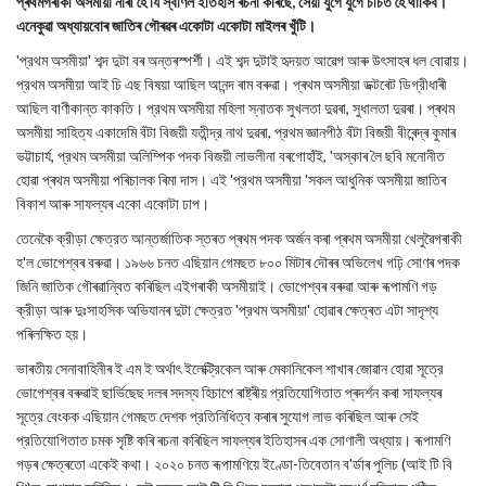
প্ৰথমগৰাকী অসমীয়া নাৰী হৈ যি স্বর্ণিল ইতিহাস ৰচনা কৰিছে, সেয়া যুগে যুগে চর্চিত হৈ থাকিব।
এনেকুৱা অধ্যায়বোৰ জাতিৰ গৌৰৱৰ একোটা একোটা মাইলৰ খুঁটি।
'প্রথম অসমীয়া' শব্দ দুটা বৰ অন্তৰস্পৰ্শী। এই শব্দ দুটাই হৃদয়ত আৱেগ আৰু উৎসাহৰ ধল বোৱায়।
প্রথম অসমীয়া আই চি এছ বিষয়া আছিল আনন্দ ৰাম বৰুৱা। প্ৰথম অসমীয়া ডক্টৰেট ডিগ্রীধাৰী
আছিল বাণীকান্ত কাকতি। প্রথম অসমীয়া মহিলা স্নাতক সুখলতা দুৱৰা, সুধালতা দুৱৰা। প্ৰথম
অসমীয়া সাহিত্য একাদেমি বঁটা বিজয়ী যতীন্দ্র নাথ দুৱৰা, প্রথম জ্ঞানপীঠ বঁটা বিজয়ী বীৰেন্দ্ৰ কুমাৰ
ভট্টাচাৰ্য, প্রথম অসমীয়া অলিম্পিক পদক বিজয়ী লাভলীনা বৰগোহাঁই, 'অস্কাৰ লৈ ছবি মনোনীত
হোৱা প্ৰথম অসমীয়া পৰিচালক ৰিমা দাস। এই 'প্রথম অসমীয়া 'সকল আধুনিক অসমীয়া জাতিৰ
বিকাশ আৰু সাফল্যৰ একো একোটা ঢাপ।
তেনেকৈ ক্রীড়া ক্ষেত্রত আন্তর্জাতিক স্তৰত প্ৰথম পদক অর্জন কৰা প্ৰথম অসমীয়া খেলুৱৈগৰাকী
হ'ল ভোগেশ্বৰ বৰুৱা। ১৯৬৬ চনত এছিয়ান গেমছত ৮০০ মিটাৰ দৌৰৰ অভিলেখ গঢ়ি সোণৰ পদক
জিনি জাতিক গৌৰৱান্বিত কৰিছিল এইগৰাকী অসমীয়াই। ভোগেশ্বৰ বৰুৱা আৰু ৰূপামণি গড়
ক্রীড়া আৰু দুঃসাহসিক অভিযানৰ দুটা ক্ষেত্রত 'প্রথম অসমীয়া' হোৱাৰ ক্ষেত্ৰত এটা সাদৃশ্য
পৰিলক্ষিত হয়।
ভাৰতীয় সেনাবাহিনীৰ ই এম ই অর্থাৎ ইলেক্ট্রিকেল আৰু মেকানিকেল শাখাৰ জোৱান হোৱা সূত্রে
ভোগেশ্বৰ বৰুৱাই ছার্ভিছেছ দলৰ সদস্য হিচাপে ৰাষ্ট্ৰীয় প্রতিযোগিতাত প্ৰদৰ্শন কৰা সাফল্যৰ
সূত্রে বেংকক এছিয়ান গেমছত দেশক প্রতিনিধিত্ব কৰাৰ সুযোগ লাভ কৰিছিল আৰু সেই
প্রতিযোগিতাত চমক সৃষ্টি কৰি ৰচনা কৰিছিল সাফল্যৰ ইতিহাসৰ এক সোণালী অধ্যায়। ৰূপামণি
গড়ৰ ক্ষেত্ৰতো একেই কথা। ২০২০ চনত ৰূপামণিয়ে ইণ্ডো-তিবেতান ব'ৰ্ডাৰ পুলিচ (আই টি বি