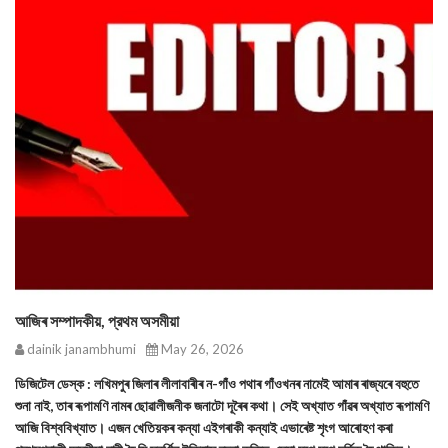
আজিৰ সম্পাদকীয়, প্রথম অসমীয়া
dainik janambhumi
May 26, 2026
ডিজিটেল ডেস্ক : লখিমপুৰ জিলাৰ লীলাবাৰীৰ ন-গাঁও পথাৰ গাঁওখনৰ নামেই আমাৰ ৰাজ্যৰে বহুতে
শুনা নাই, তাৰ ৰূপামণি নামৰ ছোৱালীজনীক জনাটো দূৰৈৰ কথা। সেই অখ্যাত গাঁৱৰ অখ্যাত ৰূপামণি
আজি বিশ্ববিখ্যাত। এজন খেতিয়কৰ কন্যা এইগৰাকী কন্যাই এভাৰেষ্ট শৃংগ আৰোহণ কৰা