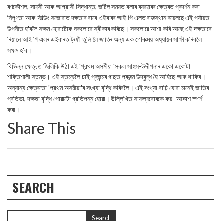
ৰণকৌশল, সাহসী আৰু আগ্রাসী সিদ্ধান্ত, জটিল সময়ত বলাৰ ব্যৱহাৰৰ ক্ষেত্ৰত প্ৰদৰ্শন কৰা
নিপুণতা আৰু ফিল্ডিং সজোৱাত দক্ষতাৰ বাবে এইবাৰৰ আই পি এলত ৰাজস্থান ৰয়েলছে এই পৰ্যায়ত
উপনীত হ'বলৈ সক্ষম হোৱাটোক সকলোৱে স্বীকাৰ কৰিছে। সকলোৱে আশা কৰি আছে এই দক্ষতাৰে
ৰিয়ানে আই পি এলৰ এইবাৰত ট্ৰফী তুলি লৈ জাতিৰ অন্য এক গৌৰৱময় অধ্যায়ৰ সাক্ষী কৰিবলৈ
সক্ষম হ'ব।
বিভিন্ন ক্ষেত্রত জিলিকি উঠা এই 'প্রথম অসমীয়া 'সকল সাহস-উদ্দীপনাৰ একো একোটা
শক্তিশালী স্তম্ভ। এই স্তম্ভলৈ চাই প্ৰজন্মৰ পাছত প্ৰজন্ম উদ্বুদ্ধ হৈ আহিছে আৰু থাকিব।
অন্যান্য ক্ষেত্ৰতো 'প্রথম অসমীয়া'ৰ সংখ্যা বৃদ্ধি কৰিবলৈ। এই সংখ্যা বাঢ়ি যোৱা মানেই জাতিৰ
প্ৰতিভা, দক্ষতা বৃদ্ধি পোৱাটো প্রতিপন্ন হোৱা। উল্লিখিত সাফল্যবোৰকে কয়- আকাশ স্পৰ্শ
কৰা।
Share This
SEARCH