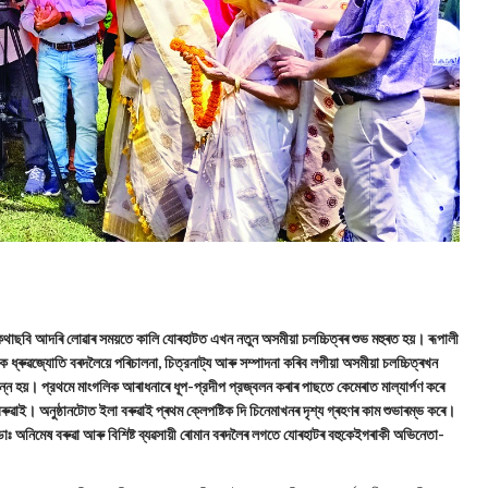
া কথাছবি আদৰি লোৱাৰ সময়তে কালি যোৰহাটত এখন নতুন অসমীয়া চলচ্চিত্ৰৰ শুভ মহুৰত হয়। ৰূপালী
 ধ্ৰুৱজ্যোতি বৰদলৈয়ে পৰিচালনা, চিত্রনাট্য আৰু সম্পাদনা কৰিব লগীয়া অসমীয়া চলচ্চিত্ৰখন
্পন্ন হয়। প্রথমে মাংগলিক আৰাধনাৰে ধূপ-প্রদীপ প্রজ্বলন কৰাৰ পাছতে কেমেৰাত মাল্যার্পণ কৰে
ুৱাই। অনুষ্ঠানটোত ইলা বৰুৱাই প্ৰথম ক্লেপষ্টিক দি চিনেমাখনৰ দৃশ্য গ্ৰহণৰ কাম শুভাৰম্ভ কৰে।
 ডাঃ অনিমেষ বৰুৱা আৰু বিশিষ্ট ব্যৱসায়ী ৰোমান বৰদলৈৰ লগতে যোৰহাটৰ বহুকেইগৰাকী অভিনেতা-