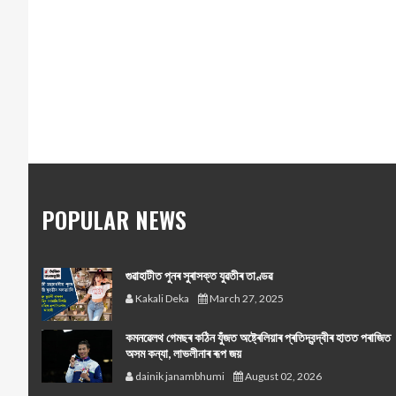
POPULAR NEWS
গুৱাহাটীত পুনৰ সুৰাসক্ত যুৱতীৰ তাণ্ডৱ
Kakali Deka
March 27, 2025
কমনৱেলথ গেমছৰ কঠিন যুঁজত অষ্ট্ৰেলিয়াৰ প্ৰতিদ্বন্দ্বীৰ হাতত পৰাজিত
অসম কন্যা, লাভলীনাৰ ৰূপ জয়
dainik janambhumi
August 02, 2026