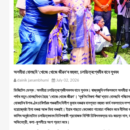
অসমীয়া বোলছবি 'খোজে খোজে জীৱন'ৰ মহুৰত, চলচ্চিত্ৰপ্ৰেমীৰ বাবে সুখবৰ
dainik janambhumi
July 02, 2026
ডিজিটেল ডেস্ক : অসমীয়া চলচ্চিত্ৰপ্ৰেমীসকলৰ বাবে সুখবৰ। ৰাজ্যজুৰি দর্শকসকলে অসমীয়
পৰ্দাৰ নতুন বোলছবিখন হৈছে 'খোজে খোজে জীৱন'। 'দূৰণিৰ নিৰলা পঁজা'খ্যাত বোলছবি পৰিচালক
যোৰহাটৰ উপকণ্ঠৰ চাৰিগাঁৱৰ পঞ্চৱতীৰ দিলীপ কুমাৰ বৰুৱাৰ বাসগৃহত মহুৰত কাৰ্য সফলতাৰে সম
বয়োজ্যেষ্ঠা ইলা বৰুৱা আৰু মিনা বৰুৱাই। ইয়াৰ পাছতে কেমেৰাত গামোচা পৰিধান কৰে নীলিমা বৰ
কালিৰ অনুষ্ঠানটোত চলচ্চিত্ৰখনৰ তিনিগৰাকী প্রযোজক বিশিষ্ট চিকিৎসকদ্বয় ডাঃ জয়ন্ত দাস,
অভিনেত্রী, কলা-কুশলীয়ে অংশ গ্রহণ কৰে।