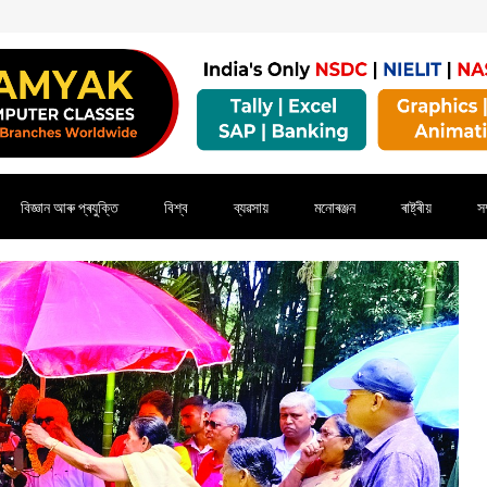
বিজ্ঞান আৰু প্ৰযুক্তি
বিশ্ব
ব্যৱসায়
মনোৰঞ্জন
ৰাষ্ট্ৰীয়
সম