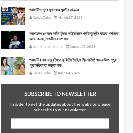
গুৱাহাটীত পুনৰ সুৰাসক্ত যুৱতীৰ তাণ্ডৱ
Kakali Deka
March 27, 2025
কমনৱেলথ গেমছৰ কঠিন যুঁজত অষ্ট্ৰেলিয়াৰ প্ৰতিদ্বন্দ্বীৰ হাতত পৰাজিত
অসম কন্যা, লাভলীনাৰ ৰূপ জয়
dainik janambhumi
August 02, 2026
গুৱাহাটীৰ পৰা বন্ধুৰ সৈতে ফুৰিবলৈ গৈছিল শ্বিলঙলৈ! আদবাটতে মৃত্যু
যুৱ অধিবক্তা নম্ৰতা বৰা
Kakali Deka
June 04, 2025
SUBSCRIBE TO NEWSLETTER
In order to get the updates about the website, please
subscribe to our newsletter.