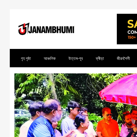
গৃহ পৃষ্ঠা
আঞ্চলিক
উত্তৰ-পূব
ক্ৰীড়া
জীৱনশৈলী