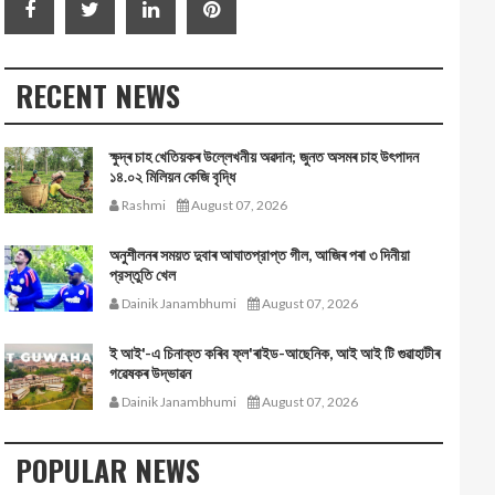
RECENT NEWS
ক্ষুদ্ৰ চাহ খেতিয়কৰ উল্লেখনীয় অৱদান; জুনত অসমৰ চাহ উৎপাদন
১৪.০২ মিলিয়ন কেজি বৃদ্ধি
Rashmi
August 07, 2026
অনুশীলনৰ সময়ত দুবাৰ আঘাতপ্রাপ্ত গীল, আজিৰ পৰা ৩ দিনীয়া
প্রস্তুতি খেল
Dainik Janambhumi
August 07, 2026
ই আই'-এ চিনাক্ত কৰিব ফ্ল'ৰাইড-আছেনিক, আই আই টি গুৱাহাটীৰ
গৱেষকৰ উদ্ভাৱন
Dainik Janambhumi
August 07, 2026
POPULAR NEWS