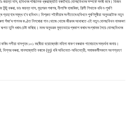
ডাঃ জয়ন্ত দাস, ছবিখনৰ পৰিচালক ধ্ৰুৱজ্যোতি বৰদলৈয়ে বোলছবিখনৰ সম্পৰ্কে সদৰী কৰে। ভিজন
ন্টু বৰুৱা, ডাঃ জয়ন্ত দাস, মৃদুপৱন পৰাশৰ, নীলাক্ষি হাজৰিকা, শিল্পী শিখাকে ধৰি ন-পুৰণি
চিত্ৰ গ্রহণেৰে সমৃদ্ধ হ'ব ছবিখন। বিশ্রুত শইকীয়াৰ সংগীতেৰে ছবিখনে পুৰণিসুৰীয়া অনুভৱটোক নতুন
িৰ নিৰলা পঁজা'ৰ পাপনৰ কণ্ঠত নিগৰোৱা গান খোজে খোজে জীৱনৰ আধাৰতে এই নতুন বোলছবিখন নামকৰণ
ীৰ ৰূপত তুলি ধৰাৰ চেষ্টা কৰিছে। মনৰ অনুভৱক মুক্তভাৱে প্ৰকাশ কৰাৰ সংগ্ৰামক লৈয়ে বোলছবিখনৰ
কৰিব লগীয়া বাসগৃহৰ ১০১ বছৰীয়া বয়োজ্যেষ্ঠা মহিলা মাকণ বৰুৱাক গামোচাৰে সম্বৰ্ধনা জনায়।
ৰ্মা, বিপ্লৱ বৰুৱা, মানসজ্যোতি বৰাকে (বুবু) ধৰি অভিনেতা-অভিনেত্রী, সমাজকর্মীসকলে অংশগ্রহণ