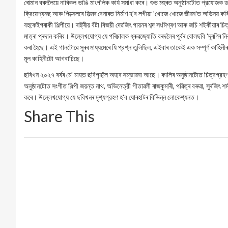
ৰোমান বৰদলৈয়ে নাৰিকল ভাঙি মাংগলিক কার্য সমাধা কৰে। শুভ মহুৰত অনুষ্ঠানটোত প্রযোজক 
ক্রিয়েশ্যনছ আৰু পিক্সেলৰে ফিল্মৰ বেনাৰত নিৰ্মাণ হ'ব লগীয়া 'খোজে খোজে জীৱন'ত অভিনয় কৰিব মি
বহুকেইগৰাকী শিল্পীয়ে। ৰাষ্ট্ৰীয় বঁটা বিজয়ী দেৱজিৎ গায়নৰ শব্দ সংমিশ্ৰণ আৰু জচি শইকীয়াৰ 
মাত্ৰা প্ৰদান কৰিব। উল্লেখযোগ্য যে পৰিচালক ধ্ৰুৱজ্যোতি বৰদলৈৰ পূৰ্বৰ বোলছবি 'দূৰণ
কৰা হৈছে। এই গানটোৱে সুৰৰ মাধ্যমেৰে যি প্রশ্ন তুলিছিল, এইবাৰ তাকেই এক সম্পূর্ণ কাহিন
মূল কাহিনীটো আগবাঢ়িছে।
ছবিখন ২০২৭ বৰ্ষৰ মে' মাহত ছবিগৃহলৈ অহাৰ সম্ভাৱনা আছে। কালিৰ অনুষ্ঠানটোত চিত্রগ্রহণ 
অনুষ্ঠানটোত সংগীত শিল্পী জয়ন্ত নাথ, অভিনেত্রী গীতাৱলী ৰাজকুমাৰী, পৱিত্ৰ বৰুৱা, সুৰজিৎ শ
কৰে। উল্লেখযোগ্য যে ছবিখনৰ দৃশ্যগ্রহণ হ'ব যোৰহাটৰ বিভিন্ন লোকেশ্যনত।
Share This