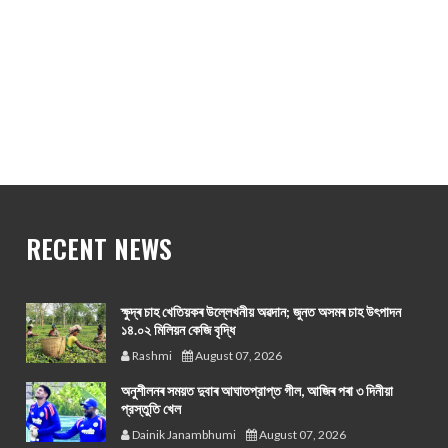
RECENT NEWS
ক্ষুদ্ৰ চাহ খেতিয়কৰ উল্লেখনীয় অৱদান; জুনত অসমৰ চাহ উৎপাদন
১৪.০২ মিলিয়ন কেজি বৃদ্ধি
Rashmi
August 07, 2026
অনুশীলনৰ সময়ত দুবাৰ আঘাতপ্রাপ্ত গীল, আজিৰ পৰা ৩ দিনীয়া
প্রস্তুতি খেল
Dainik Janambhumi
August 07, 2026