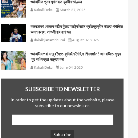
গুৱাহাটীত পুনৰ সুৰাসক্ত যুৱতীৰ তাণ্ডৱ
Kakali Deka
March 27, 2025
কমনৱেলথ গেমছৰ কঠিন যুঁজত অষ্ট্ৰেলিয়াৰ প্ৰতিদ্বন্দ্বীৰ হাতত পৰাজিত
অসম কন্যা, লাভলীনাৰ ৰূপ জয়
dainik janambhumi
August 02, 2026
গুৱাহাটীৰ পৰা বন্ধুৰ সৈতে ফুৰিবলৈ গৈছিল শ্বিলঙলৈ! আদবাটতে মৃত্যু
যুৱ অধিবক্তা নম্ৰতা বৰা
Kakali Deka
June 04, 2025
SUBSCRIBE TO NEWSLETTER
In order to get the updates about the website, please
subscribe to our newsletter.