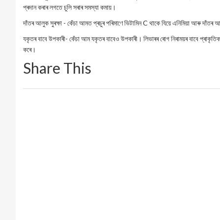
প্ৰদান কৰাৰ লগতে চুলি সৰাৰ সমস্যা কমায়।
দাঁতৰ আলুক সুৰক্ষা - কেঁচা আমত প্ৰচুৰ পৰিমাণে ভিটামিন C থাকে যিয়ে এনিমিয়া আৰু দাঁত
যকৃতৰ বাবে উপকাৰী- কেঁচা আম যকৃতৰ বাবেও উপকাৰী। লিভাৰৰ ৰোগ নিৰাময়ৰ বাবে প্ৰাকৃতিক উপ
কৰে।
Share This