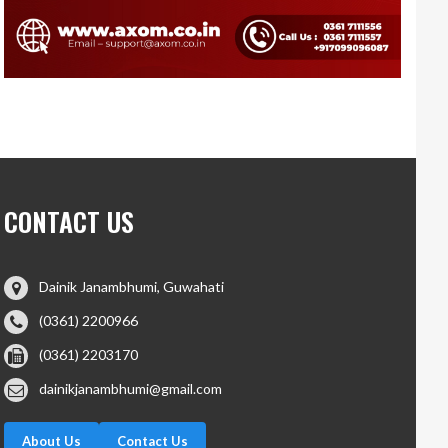
CONTACT US
Dainik Janambhumi, Guwahati
(0361) 2200966
(0361) 2203170
dainikjanambhumi@gmail.com
About Us
Contact Us