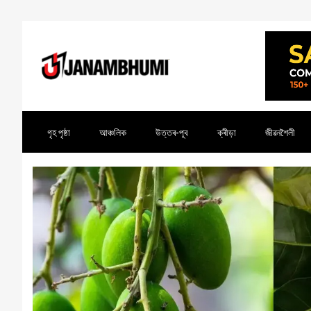
গৃহ পৃষ্ঠা
আঞ্চলিক
উত্তৰ-পূব
ক্ৰীড়া
জীৱনশৈলী