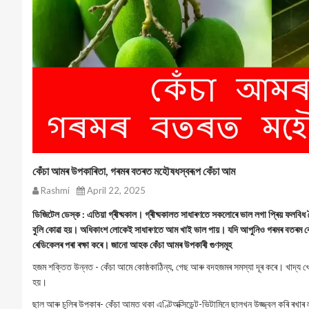
কেঁচা আমৰ উপকাৰিতা, গৰমৰ বতৰত মহৌষধস্বৰূপ কেঁচা আম
Rashmi
April 22, 2025
ডিজিটেল ডেস্ক : এতিয়া গ্ৰীষ্মকাল। গ্ৰীষ্মকালত সাধাৰণতে সকলোৰে ভাল লগা প্ৰি‌য় ফলব
বুলি কোৱা হয়। অধিকাংশ লোকেই সাধাৰণতে আম খাই ভাল পায়। যদি আপুনিও গৰমৰ বতৰম কেঁচ
ৰেডিকেলৰ পৰা ৰক্ষা কৰে। জানো আহক কেঁচা আমৰ উপকাৰী গুণসমূহ
হজম শক্তিত উন্নত - কেঁচা আমে কোষ্ঠকাঠিন্য, গেছ আৰু বদহজমৰ সমস্যা দূৰ কৰে। খাদ্
হয়।
ছাল আৰু চুলিৰ উপকাৰ- কেঁচা আমত থকা এণ্টিঅক্সিডেন্ট-ভিটামিনে ছালখন উজ্জ্বল কৰি ৰখাৰ