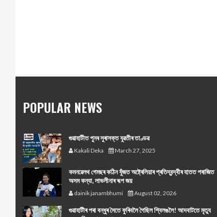
POPULAR NEWS
গুৱাহাটীত পুনৰ সুৰাসক্ত যুৱতীৰ তাণ্ডৱ
Kakali Deka
March 27, 2025
কমনৱেলথ গেমছৰ কঠিন যুঁজত অষ্ট্ৰেলিয়াৰ প্ৰতিদ্বন্দ্বীৰ হাতত পৰাজিত
অসম কন্যা, লাভলীনাৰ ৰূপ জয়
dainik janambhumi
August 02, 2026
গুৱাহাটীৰ পৰা বন্ধুৰ সৈতে ফুৰিবলৈ গৈছিল শ্বিলঙলৈ! আদবাটতে মৃত্যু