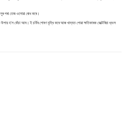
ৰ আলুৰ পৰা তেজ ওলোৱা ৰোধ কৰে।
ায় হ’ল কেঁচা আম। ই চৰ্বিৰ শোষণ বৃদ্ধি কৰে আৰু খাদ্যত পোৱা ক্ষতিকাৰক বেক্টেৰিয়া ধ্বংস