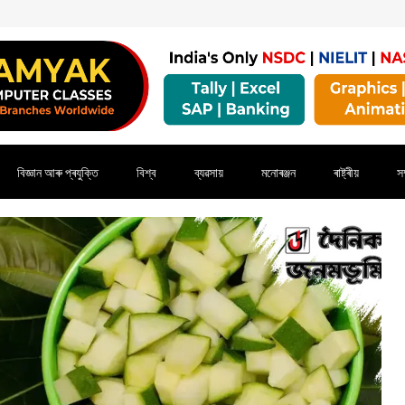
বিজ্ঞান আৰু প্ৰযুক্তি
বিশ্ব
ব্যৱসায়
মনোৰঞ্জন
ৰাষ্ট্ৰীয়
সম