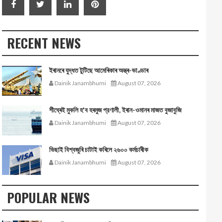
RECENT NEWS
ইৰানৰে যুদ্ধত টুটিছে আমেৰিকাৰ অস্ত্ৰ-ভাণ্ডাৰ
Dainik Janambhumi
August 07, 2026
শীঘ্ৰেই মুকলি হ'ব হৰমুজ প্রণালী, ইৰান-ওমানৰ মাজত বুজাবুজি
Dainik Janambhumi
August 07, 2026
ভিছাই বিশ্বজুৰি চাটাই কৰিলে ২৬০০ কৰ্মচাৰীক
Dainik Janambhumi
August 07, 2026
POPULAR NEWS