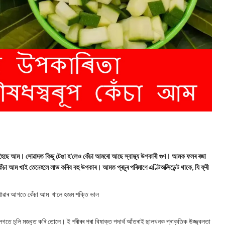
িধ হৈছে আম। সোৱাদত কিছু টেঙা হ’লেও কেঁচা আমৰো আছে স্বাস্থ্য উপকাৰী গুণ। আমক ফলৰ ৰজা
া আম খাই তেনেহলে লাভ কৰিব বহু উপকাৰ। আমত প্ৰচুৰ পৰিমাণে এণ্টিঅক্সিডেন্ট থাকে, যি ফ্ৰী
য খোৱাৰ আগতে কেঁচা আম খালে হজম শক্তি ভাল
 লগতে চুলি মজবুত কৰি তোলে। ই শৰীৰৰ পৰা বিষাক্ত পদাৰ্থ আঁতৰাই ছালখনক প্ৰাকৃতিক উজ্জ্বলতা