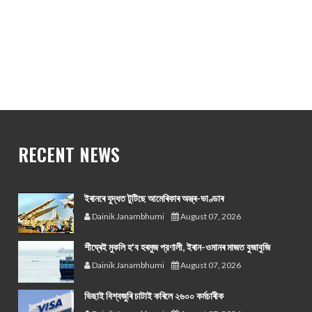
RECENT NEWS
ইৰানৰে যুদ্ধত টুটিছে আমেৰিকাৰ অস্ত্ৰ-ভাণ্ডাৰ
Dainik Janambhumi
August 07, 2026
শীঘ্ৰেই মুকলি হ'ব হৰমুজ প্রণালী, ইৰান-ওমানৰ মাজত বুজাবুজি
Dainik Janambhumi
August 07, 2026
ভিছাই বিশ্বজুৰি চাটাই কৰিলে ২৬০০ কৰ্মচাৰীক