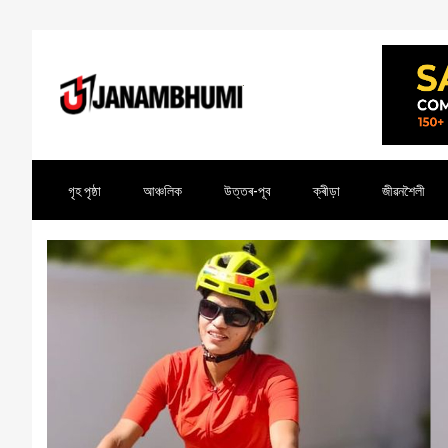
গৃহ পৃষ্ঠা
আঞ্চলিক
উত্তৰ-পূব
ক্ৰীড়া
জীৱনশৈলী