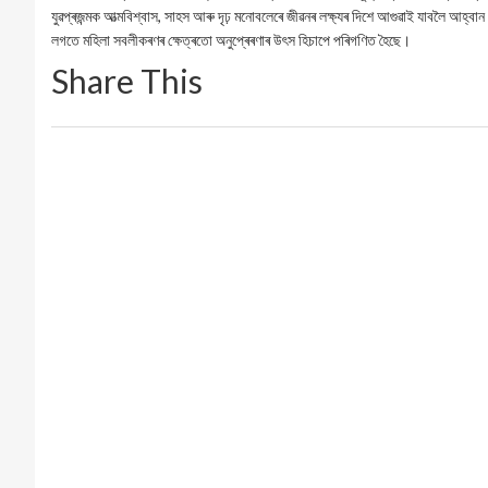
যুৱপ্ৰজন্মক আত্মবিশ্বাস, সাহস আৰু দৃঢ় মনোবলেৰে জীৱনৰ লক্ষ্যৰ দিশে আগুৱাই যাবলৈ আহ্
লগতে মহিলা সবলীকৰণৰ ক্ষেত্ৰতো অনুপ্ৰেৰণাৰ উৎস হিচাপে পৰিগণিত হৈছে।
Share This