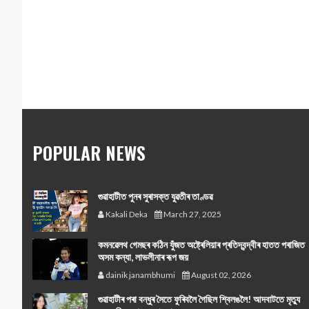
POPULAR NEWS
গুৱাহাটীত পুনৰ সুৰাসক্ত যুৱতীৰ তাণ্ডৱ
Kakali Deka
March 27, 2025
কমনৱেলথ গেমছৰ কঠিন যুঁজত অষ্ট্ৰেলিয়াৰ প্ৰতিদ্বন্দ্বীৰ হাতত পৰাজিত
অসম কন্যা, লাভলীনাৰ ৰূপ জয়
dainik janambhumi
August 02, 2026
গুৱাহাটীৰ পৰা বন্ধুৰ সৈতে ফুৰিবলৈ গৈছিল শ্বিলঙলৈ! আদবাটতে মৃত্যু