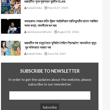
গুৱাহাটীত পুনৰ সুৰাসক্ত যুৱতীৰ তাণ্ডৱ
Kakali Deka
March 27, 2025
কমনৱেলথ গেমছৰ কঠিন যুঁজত অষ্ট্ৰেলিয়াৰ প্ৰতিদ্বন্দ্বীৰ হাতত পৰাজিত
অসম কন্যা, লাভলীনাৰ ৰূপ জয়
dainik janambhumi
August 02, 2026
গুৱাহাটীৰ পৰা বন্ধুৰ সৈতে ফুৰিবলৈ গৈছিল শ্বিলঙলৈ! আদবাটতে মৃত্যু
যুৱ অধিবক্তা নম্ৰতা বৰা
Kakali Deka
June 04, 2025
SUBSCRIBE TO NEWSLETTER
In order to get the updates about the website, please
subscribe to our newsletter.