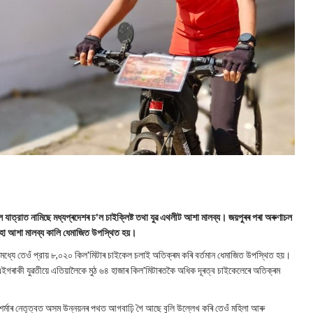
ল যাত্রাত নামিছে মধ্যপ্ৰদেশৰ চ'ল চাইক্লিষ্ট তথা যুৱ এথলীট আশা মালব্য। জয়পুৰৰ পৰা অৰুণাচল
ঢ়ি অহা আশা মালব্য কালি ধেমাজিত উপস্থিত হয়।
িমধ্যে তেওঁ প্রায় ৮,০২০ কিল'মিটাৰ চাইকেল চলাই অতিক্ৰম কৰি বৰ্তমান ধেমাজিত উপস্থিত হয়।
এইগৰাকী যুৱতীয়ে এতিয়ালৈকে মুঠ ৬৪ হাজাৰ কিল'মিটাৰতকৈ অধিক দূৰত্ব চাইকেলেৰে অতিক্ৰম
ব শৰ্মাৰ নেতৃত্বত অসম উন্নয়নৰ পথত আগবাঢ়ি গৈ আছে বুলি উল্লেখ কৰি তেওঁ মহিলা আৰু