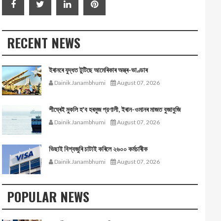
RECENT NEWS
ইৰানৰে যুদ্ধত টুটিছে আমেৰিকাৰ অস্ত্ৰ-ভাণ্ডাৰ
Dainik Janambhumi
August 07, 2026
শীঘ্ৰেই মুকলি হ'ব হৰমুজ প্রণালী, ইৰান-ওমানৰ মাজত বুজাবুজি
Dainik Janambhumi
August 07, 2026
ভিছাই বিশ্বজুৰি চাটাই কৰিলে ২৬০০ কৰ্মচাৰীক
Dainik Janambhumi
August 07, 2026
POPULAR NEWS