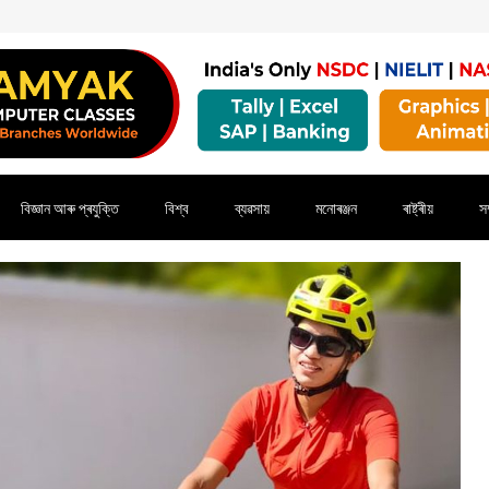
বিজ্ঞান আৰু প্ৰযুক্তি
বিশ্ব
ব্যৱসায়
মনোৰঞ্জন
ৰাষ্ট্ৰীয়
সম