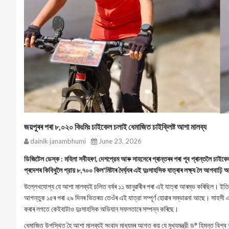
জয়পুৰৰ পৰা ৮,০২০ কিঃমিঃ চাইকেল চলাই ধেমাজিত চাইক্লিষ্ট আশা মালব্য
dainik janambhumi
June 23, 2026
ডিজিটেল ডেস্ক : মহিলা সবীহৰণ, দেশপ্রেম আৰু সাহসেৰে প্ৰান্তৰৰ পৰা পূব প্ৰান্তলৈ চাইকে
প্ৰদেশৰ কিবিথুলৈ প্রায় ৮,৭০০ কিল'মিটাৰ দৈৰ্ঘ্যৰ এই দুঃসাহসিক যাত্ৰাৰ লক্ষ্য লৈ আগবা
উল্লেখযোগ্য যে আশা মালব্যই চলিত বৰ্ষৰ ১১ জানুৱাৰীৰ পৰা এই যাত্ৰা আৰম্ভ কৰিছিল। ইত
আগন্তুক ১৫ৰ পৰা ২৯ দিনৰ ভিতৰত তেওঁৰ এই যাত্রা সম্পূৰ্ণ হোৱাৰ সম্ভাৱনা আছে। সাহসী 
কৰাৰ লগতে কেইবাটাও দুঃসাহসিক অভিযান সফলতাৰে সম্পন্ন কৰিছে।
ধেমাজিত উপস্থিত হৈ আশা মালব্যই সংবাদ মাধ্যমৰ আগত কয় যে মুখ্যমন্ত্রী ড° হিমন্ত বিশ্