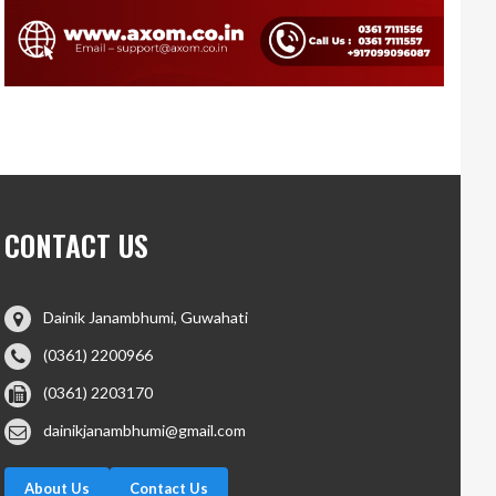
CONTACT US
Dainik Janambhumi, Guwahati
(0361) 2200966
(0361) 2203170
dainikjanambhumi@gmail.com
About Us
Contact Us