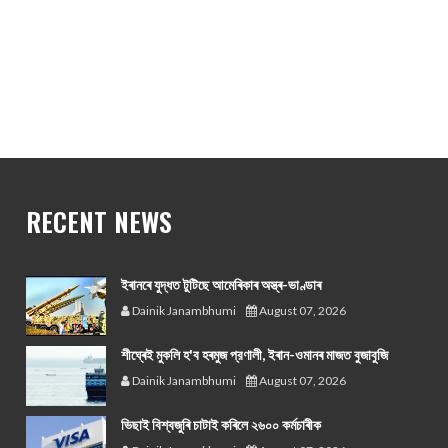
RECENT NEWS
ইৰানৰে যুদ্ধত টুটিছে আমেৰিকাৰ অস্ত্ৰ-ভাণ্ডাৰ
Dainik Janambhumi
August 07, 2026
শীঘ্ৰেই মুকলি হ'ব হৰমুজ প্রণালী, ইৰান-ওমানৰ মাজত বুজাবুজি
Dainik Janambhumi
August 07, 2026
ভিছাই বিশ্বজুৰি চাটাই কৰিলে ২৬০০ কৰ্মচাৰীক