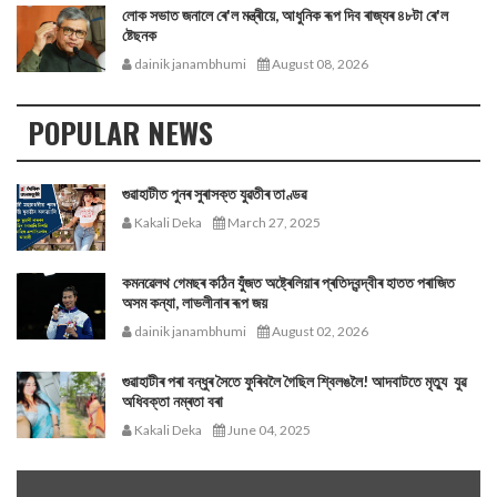
লোক সভাত জনালে ৰে'ল মন্ত্ৰীয়ে, আধুনিক ৰূপ দিব ৰাজ্যৰ ৪৮টা ৰে'ল
ষ্টেছনক
dainik janambhumi
August 08, 2026
POPULAR NEWS
গুৱাহাটীত পুনৰ সুৰাসক্ত যুৱতীৰ তাণ্ডৱ
Kakali Deka
March 27, 2025
কমনৱেলথ গেমছৰ কঠিন যুঁজত অষ্ট্ৰেলিয়াৰ প্ৰতিদ্বন্দ্বীৰ হাতত পৰাজিত
অসম কন্যা, লাভলীনাৰ ৰূপ জয়
dainik janambhumi
August 02, 2026
গুৱাহাটীৰ পৰা বন্ধুৰ সৈতে ফুৰিবলৈ গৈছিল শ্বিলঙলৈ! আদবাটতে মৃত্যু যুৱ
অধিবক্তা নম্ৰতা বৰা
Kakali Deka
June 04, 2025