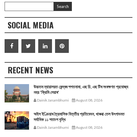
SOCIAL MEDIA
RECENT NEWS
উচ্চতম ন্যায়ালয়ত কেন্দ্ৰৰ শপতনামা, এছ চি, এছ টিৰ সংৰক্ষণত প্রযোজ্য
নহয় 'ক্রিমি লেয়াৰ'
Dainik Janambhumi
August 08, 2026
অইল ইণ্ডিয়াৰ ত্রৈমাসিক বিত্তীয় প্রতিবেদন, খাৰুৱা তেল উৎপাদনত
সর্বাধিক ১১ শতাংশ বৃদ্ধি
Dainik Janambhumi
August 08, 2026