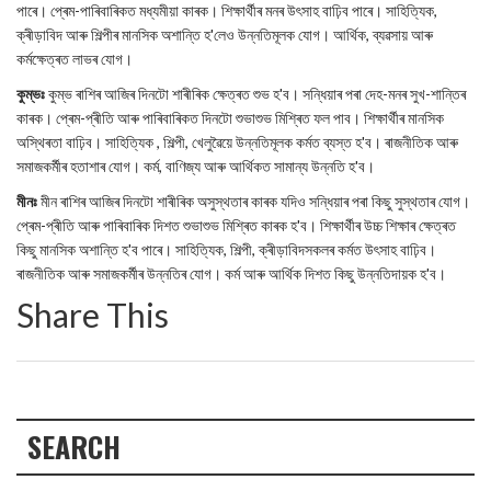
পাৰে। প্ৰেম-পাৰিবাৰিকত মধ্যমীয়া কাৰক। শিক্ষাৰ্থীৰ মনৰ উৎসাহ বাঢ়িব পাৰে। সাহিত্যিক,
ক্ৰীড়াবিদ আৰু শিল্পীৰ মানসিক অশান্তি হ'লেও উন্নতিমূলক যোগ। আৰ্থিক, ব্যৱসায় আৰু
কৰ্মক্ষেত্ৰত লাভৰ যোগ।
কুম্ভঃ
কুম্ভ ৰাশিৰ আজিৰ দিনটো শাৰীৰিক ক্ষেত্ৰত শুভ হ'ব। সন্ধিয়াৰ পৰা দেহ-মনৰ সুখ-শান্তিৰ
কাৰক। প্ৰেম-প্ৰীতি আৰু পাৰিবাৰিকত দিনটো শুভাশুভ মিশ্ৰিত ফল পাব। শিক্ষাৰ্থীৰ মানসিক
অস্থিৰতা বাঢ়িব। সাহিত্যিক , শিল্পী, খেলুৱৈয়ে উন্নতিমূলক কৰ্মত ব্যস্ত হ'ব। ৰাজনীতিক আৰু
সমাজকৰ্মীৰ হতাশাৰ যোগ। কৰ্ম, বাণিজ্য আৰু আৰ্থিকত সামান্য উন্নতি হ'ব।
মীনঃ
মীন ৰাশিৰ আজিৰ দিনটো শাৰীৰিক অসুস্থতাৰ কাৰক যদিও সন্ধিয়াৰ পৰা কিছু সুস্থতাৰ যোগ।
প্ৰেম-প্ৰীতি আৰু পাৰিবাৰিক দিশত শুভাশুভ মিশ্ৰিত কাৰক হ'ব। শিক্ষাৰ্থীৰ উচ্চ শিক্ষাৰ ক্ষেত্ৰত
কিছু মানসিক অশান্তি হ'ব পাৰে। সাহিত্যিক, শিল্পী, ক্ৰীড়াবিদসকলৰ কৰ্মত উৎসাহ বাঢ়িব।
ৰাজনীতিক আৰু সমাজকৰ্মীৰ উন্নতিৰ যোগ। কৰ্ম আৰু আৰ্থিক দিশত কিছু উন্নতিদায়ক হ'ব।
Share This
SEARCH