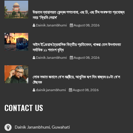
উচ্চতম ন্যায়ালয়ত কেন্দ্ৰৰ শপতনামা, এছ চি, এছ টিৰ সংৰক্ষণত প্রযোজ্য
নহয় 'ক্রিমি লেয়াৰ'
Dainik Janambhumi
August 08, 2026
অইল ইণ্ডিয়াৰ ত্রৈমাসিক বিত্তীয় প্রতিবেদন, খাৰুৱা তেল উৎপাদনত
সর্বাধিক ১১ শতাংশ বৃদ্ধি
Dainik Janambhumi
August 08, 2026
লোক সভাত জনালে ৰে'ল মন্ত্ৰীয়ে, আধুনিক ৰূপ দিব ৰাজ্যৰ ৪৮টা ৰে'ল
ষ্টেছনক
dainik janambhumi
August 08, 2026
CONTACT US
Dainik Janambhumi, Guwahati