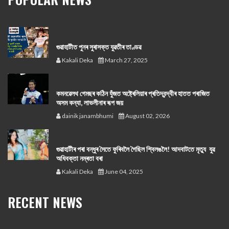
গুৱাহাটীত পুনৰ সুৰাসক্ত যুৱতীৰ তাণ্ডৱ
Kakali Deka
March 27, 2025
কমনৱেলথ গেমছৰ কঠিন যুঁজত অষ্ট্ৰেলিয়াৰ প্ৰতিদ্বন্দ্বীৰ হাতত পৰাজিত
অসম কন্যা, লাভলীনাৰ ৰূপ জয়
dainik janambhumi
August 02, 2026
গুৱাহাটীৰ পৰা বন্ধুৰ সৈতে ফুৰিবলৈ গৈছিল শ্বিলঙলৈ! আদবাটতে মৃত্যু যুৱ
অধিবক্তা নম্ৰতা বৰা
Kakali Deka
June 04, 2025
RECENT NEWS