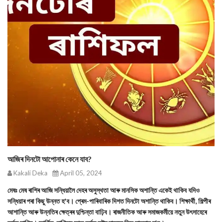
আজিৰ দিনটো আপোনাৰ কেনে যাব?
Kakali Deka
April 05, 2024
মেষঃ মেষ ৰাশিৰ আজি সন্ধিয়ালৈ দেহৰ অসুস্থতা আৰু মানসিক অশান্তি একেই থাকিব যদিও
সন্ধিয়াৰ পৰা কিছু উন্নত হ'ব। প্ৰেম-পাৰিবাৰিক দিশত দিনটো অশান্তি থাকিব। শিক্ষাৰ্থী, শিল্পীৰ
আশান্তি আৰু উন্নতিৰ ক্ষেত্ৰৰ দুশ্চিন্তা বাঢ়িব। ৰাজনীতিক আৰু সমাজকৰ্মীয়ে নতুন উৎসাহেৰে