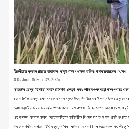
ডিমৰীয়াত কৃষকৰ মাজত হাহাকাৰ; বড়ো ধানৰ পথাৰত অচিন ৰোগৰ ভয়াৱহ ৰূপ ধাৰণ
Rashmi
May 09, 2026
ডিজিটেল ডেস্ক: ডিমৰীয়া সমষ্টিৰ মালৈবাৰী, ক্ষেত্ৰী, দুৰুং আদি অঞ্চলৰ বড়ো ধানৰ পথাৰত 
ধান পকিবলৈ আৰম্ভ কৰাৰ সময়তে ধান গছসমূহত উৎপাদিত বীজ শুকাই পতান হৈ পৰাত কৃষকসকলৰ
তথ্য অনুসৰি হাজাৰ হাজাৰ হেক্টৰ পথাৰৰ প্ৰায় ৮০ শতাংশ ধাননি এই ৰোগত আক্রান্ত হোৱা বু
এই সংকটৰ খবৰ লাভ কৰাৰ পাছতে সমষ্টিটোৰ নৱনিৰ্বাচিত বিধায়ক ড° তপন দাস ধাননি পথাৰত
বিধায়কগৰাকীয়ে জনায় যে ইতিমধ্যে কৃষি বিভাগৰ সৈতে যোগাযোগ কৰা হৈছে আৰু অতি শীঘ্ৰে বিশেষ