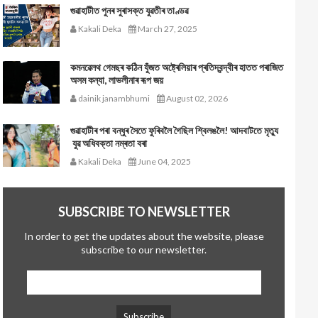
গুৱাহাটীত পুনৰ সুৰাসক্ত যুৱতীৰ তাণ্ডৱ
Kakali Deka
March 27, 2025
কমনৱেলথ গেমছৰ কঠিন যুঁজত অষ্ট্ৰেলিয়াৰ প্ৰতিদ্বন্দ্বীৰ হাতত পৰাজিত
অসম কন্যা, লাভলীনাৰ ৰূপ জয়
dainik janambhumi
August 02, 2026
গুৱাহাটীৰ পৰা বন্ধুৰ সৈতে ফুৰিবলৈ গৈছিল শ্বিলঙলৈ! আদবাটতে মৃত্যু
যুৱ অধিবক্তা নম্ৰতা বৰা
Kakali Deka
June 04, 2025
SUBSCRIBE TO NEWSLETTER
In order to get the updates about the website, please
subscribe to our newsletter.