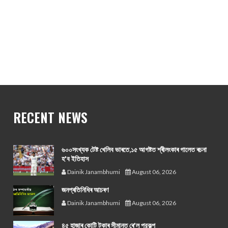
RECENT NEWS
৬০০সংখ্যক টেষ্ট খেলিব ভাৰতে,১৫ আগষ্টত শ্ৰীলংকাৰ গালেত ৰচনা
হ'ব ইতিহাস
Dainik Janambhumi
August 06, 2026
জনপ্ৰতিনিধিৰ আচৰণ
Dainik Janambhumi
August 06, 2026
৪৫ হাজাৰ কোটি টকাৰ সীমান্ত ৰে'ল প্রকল্প