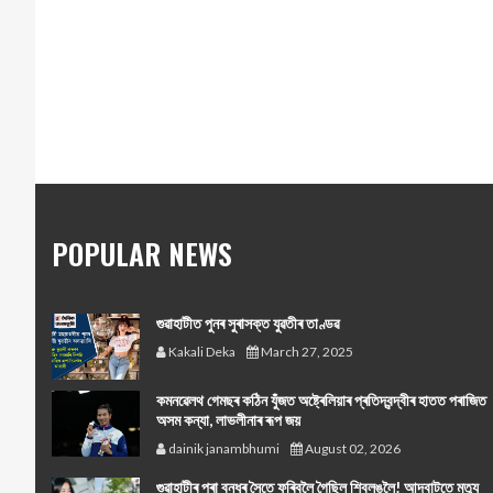
POPULAR NEWS
গুৱাহাটীত পুনৰ সুৰাসক্ত যুৱতীৰ তাণ্ডৱ
Kakali Deka
March 27, 2025
কমনৱেলথ গেমছৰ কঠিন যুঁজত অষ্ট্ৰেলিয়াৰ প্ৰতিদ্বন্দ্বীৰ হাতত পৰাজিত
অসম কন্যা, লাভলীনাৰ ৰূপ জয়
dainik janambhumi
August 02, 2026
গুৱাহাটীৰ পৰা বন্ধুৰ সৈতে ফুৰিবলৈ গৈছিল শ্বিলঙলৈ! আদবাটতে মৃত্যু