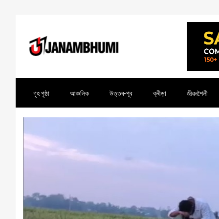
গৃহ পৃষ্ঠা
আঞ্চলিক
উত্তৰ-পূব
ক্ৰীড়া
জীৱনশৈলী