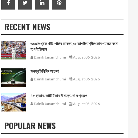
RECENT NEWS
৬০০সংখ্যক টেষ্ট খেলিব ভাৰতে,১৫ আগষ্টত শ্ৰীলংকাৰ গালেত ৰচনা
হ'ব ইতিহাস
Dainik Janambhumi
August 06, 2026
জনপ্ৰতিনিধিৰ আচৰণ
Dainik Janambhumi
August 06, 2026
৪৫ হাজাৰ কোটি টকাৰ সীমান্ত ৰে'ল প্রকল্প
Dainik Janambhumi
August 05, 2026
POPULAR NEWS