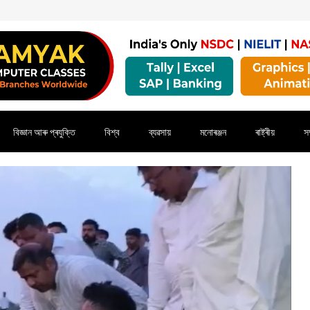
বিজ্ঞান আৰু প্ৰযুক্তি
বিশ্ব
ব্যৱসায়
মনোৰঞ্জন
ৰাষ্ট্ৰীয়
সম