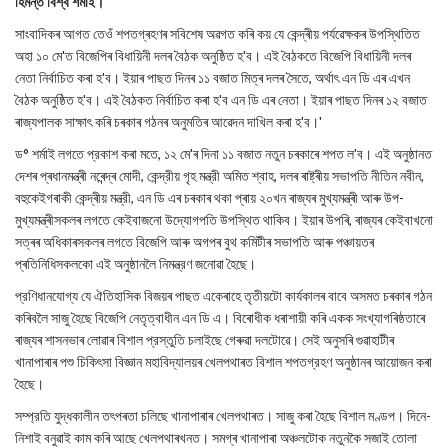
হিমন্ত বিশ্ব শর্মাই।
সাংবাদিকৰ আগত তেওঁ শপতগ্ৰহণৰ সবিশেষ অৱগত কৰি কয় যে কেন্দ্ৰীয় পৰ্যৱেক্ষকৰ উপস্থিতিত
অহা ১০ মে'ত বিজেপিৰ বিধায়িনী দলৰ বৈঠক অনুষ্ঠিত হ'ব। এই বৈঠকতে বিজেপি বিধায়িনী দলৰ
নেতা নির্বাচিত কৰা হ'ব। ইয়াৰ পাছত দিনৰ ১১ বজাত মিত্ৰ দলৰ সৈতে, অর্থাৎ এন ডি এৰ এখন
বৈঠক অনুষ্ঠিত হ'ব। এই বৈঠকত নির্বাচিত কৰা হ'ব এন ডি এৰ নেতা। ইয়াৰ পাছত দিনৰ ১২ বজাত
ৰাজ্যপালক সাক্ষাৎ কৰি চৰকাৰ গঠনৰ অনুমতিৰ আৱেদন দাখিল কৰা হ'ব।'
ড° শৰ্মাই লগতে প্রকাশ কৰা মতে, ১২ মে'ৰ দিনা ১১ বজাত নতুন চৰকাৰে শপত ল'ব। এই অনুষ্ঠানত
দেশৰ প্ৰধানমন্ত্ৰী নৰেন্দ্ৰ মোদী, কেন্দ্রীয় গৃহ মন্ত্রী অমিত শ্বাহ, দলৰ ৰাষ্ট্ৰীয় সভাপতি নীতিন নবীন,
বহুকেইগৰাকী কেন্দ্ৰীয় মন্ত্রী, এন ডি এৰ চৰকাৰ থকা প্ৰায় ২০খন ৰাজ্যৰ মুখ্যমন্ত্ৰী আৰু উপ-
মুখ্যমন্ত্ৰীসকলৰ লগতে কেইবাজনো উদ্যোগপতি উপস্থিত থাকিব। ইয়াৰ উপৰি, ৰাজ্যৰ কেইবাখনো
সত্ৰৰ অধিকাৰসকলৰ লগতে বিজেপি আৰু অগপৰ বুথ কমিটীৰ সভাপতি আৰু পঞ্চায়তৰ
প্ৰতিনিধিসকলকো এই অনুষ্ঠানলৈ নিমন্ত্রণ জনোৱা হৈছে।
প্রণিধানযোগ্য যে ঐতিহাসিক বিজয়ৰ পাছত একেৰাহে তৃতীয়টো কাৰ্যকালৰ বাবে অসমত চৰকাৰ গঠন
কৰিবলৈ সাজু হৈছে বিজেপি নেতৃত্বাধীন এন ডি এ। বিৰোধীক ধৰাশায়ী কৰি একক সংখ্যাগৰিষ্ঠতাৰে
ৰাজ্যৰ শাসনভাৰ লোৱাৰ বিশাল প্রস্তুতি চলাইছে গেৰুৱা দলটোৱে। সেই অনুসৰি গুৱাহাটীৰ
খানাপাৰাৰ পশু চিকিৎসা বিজ্ঞান মহাবিদ্যালয়ৰ খেলপথাৰত বিশাল শপতগ্রহণ অনুষ্ঠানৰ আয়োজন কৰা
হৈছে।
সম্প্রতি যুদ্ধকালীন তৎপৰতা চলিছে খানাপাৰাৰ খেলপথাৰত। সাজু কৰা হৈছে বিশাল মণ্ডপ। দিনে-
নিশাই বনুৱাই কাম কৰি আছে খেলপথাৰখনত। সমগ্ৰ খানাপাৰা অঞ্চলটোক নতুনকৈ সজাই তোলা