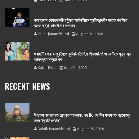
কমনৱেলথ গেমছৰ কঠিন যুঁজত অষ্ট্ৰেলিয়াৰ প্ৰতিদ্বন্দ্বীৰ হাতত পৰাজিত
অসম কন্যা, লাভলীনাৰ ৰূপ জয়
dainik janambhumi
August 02, 2026
গুৱাহাটীৰ পৰা বন্ধুৰ সৈতে ফুৰিবলৈ গৈছিল শ্বিলঙলৈ! আদবাটতে মৃত্যু যুৱ
অধিবক্তা নম্ৰতা বৰা
Kakali Deka
June 04, 2025
RECENT NEWS
উচ্চতম ন্যায়ালয়ত কেন্দ্ৰৰ শপতনামা, এছ চি, এছ টিৰ সংৰক্ষণত প্রযোজ্য
নহয় 'ক্রিমি লেয়াৰ'
Dainik Janambhumi
August 08, 2026