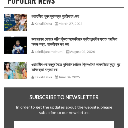
POPULAR NEWS
গুৱাহাটীত পুনৰ সুৰাসক্ত যুৱতীৰ তাণ্ডৱ
Kakali Deka
March 27, 2025
কমনৱেলথ গেমছৰ কঠিন যুঁজত অষ্ট্ৰেলিয়াৰ প্ৰতিদ্বন্দ্বীৰ হাতত পৰাজিত
অসম কন্যা, লাভলীনাৰ ৰূপ জয়
dainik janambhumi
August 02, 2026
গুৱাহাটীৰ পৰা বন্ধুৰ সৈতে ফুৰিবলৈ গৈছিল শ্বিলঙলৈ! আদবাটতে মৃত্যু যুৱ
অধিবক্তা নম্ৰতা বৰা
Kakali Deka
June 04, 2025
SUBSCRIBE TO NEWSLETTER
In order to get the updates about the website, please
subscribe to our newsletter.