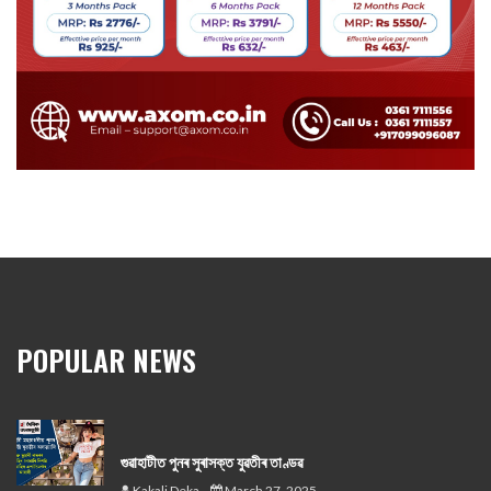
POPULAR NEWS
গুৱাহাটীত পুনৰ সুৰাসক্ত যুৱতীৰ তাণ্ডৱ
Kakali Deka
March 27, 2025