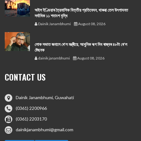
অইল ইণ্ডিয়াৰ ত্রৈমাসিক বিত্তীয় প্রতিবেদন, খাৰুৱা তেল উৎপাদনত
সর্বাধিক ১১ শতাংশ বৃদ্ধি
Dainik Janambhumi
August 08, 2026
লোক সভাত জনালে ৰে'ল মন্ত্ৰীয়ে, আধুনিক ৰূপ দিব ৰাজ্যৰ ৪৮টা ৰে'ল
ষ্টেছনক
dainik janambhumi
August 08, 2026
CONTACT US
Dainik Janambhumi, Guwahati
(0361) 2200966
(0361) 2203170
dainikjanambhumi@gmail.com