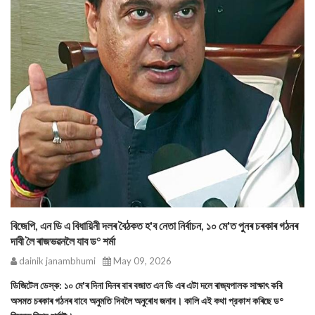
বিজেপি, এন ডি এ বিধায়িনী দলৰ বৈঠকত হ'ব নেতা নির্বাচন, ১০ মে'ত পুনৰ চৰকাৰ গঠনৰ
দাবী লৈ ৰাজভৱনলৈ যাব ড° শর্মা
dainik janambhumi
May 09, 2026
ডিজিটেল ডেস্ক: ১০ মে'ৰ দিনা দিনৰ বাৰ বজাত এন ডি এৰ এটা দলে ৰাজ্যপালক সাক্ষাৎ কৰি
অসমত চৰকাৰ গঠনৰ বাবে অনুমতি দিবলৈ অনুৰোধ জনাব। কালি এই কথা প্রকাশ কৰিছে ড°