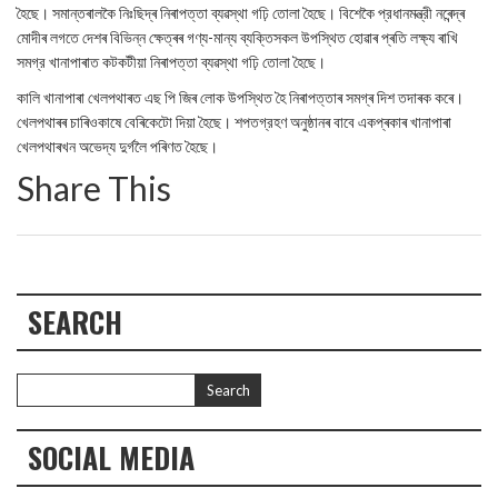
হৈছে। সমান্তৰালকৈ নিঃছিদ্ৰ নিৰাপত্তা ব্যৱস্থা গঢ়ি তোলা হৈছে। বিশেকৈ প্রধানমন্ত্রী নৰেন্দ্ৰ
মোদীৰ লগতে দেশৰ বিভিন্ন ক্ষেত্ৰৰ গণ্য-মান্য ব্যক্তিসকল উপস্থিত হোৱাৰ প্ৰতি লক্ষ্য ৰাখি
সমগ্র খানাপাৰাত কটকটীয়া নিৰাপত্তা ব্যৱস্থা গঢ়ি তোলা হৈছে।
কালি খানাপাৰা খেলপথাৰত এছ পি জিৰ লোক উপস্থিত হৈ নিৰাপত্তাৰ সমগ্ৰ দিশ তদাৰক কৰে।
খেলপথাৰৰ চাৰিওকাষে বেৰিকেটো দিয়া হৈছে। শপতগ্রহণ অনুষ্ঠানৰ বাবে একপ্ৰকাৰ খানাপাৰা
খেলপথাৰখন অভেদ্য দুৰ্গলৈ পৰিণত হৈছে।
Share This
SEARCH
SOCIAL MEDIA