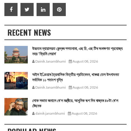
RECENT NEWS
উচ্চতম ন্যায়ালয়ত কেন্দ্ৰৰ শপতনামা, এছ চি, এছ টিৰ সংৰক্ষণত প্রযোজ্য
নহয় 'ক্রিমি লেয়াৰ'
Dainik Janambhumi
August 08, 2026
অইল ইণ্ডিয়াৰ ত্রৈমাসিক বিত্তীয় প্রতিবেদন, খাৰুৱা তেল উৎপাদনত
সর্বাধিক ১১ শতাংশ বৃদ্ধি
Dainik Janambhumi
August 08, 2026
লোক সভাত জনালে ৰে'ল মন্ত্ৰীয়ে, আধুনিক ৰূপ দিব ৰাজ্যৰ ৪৮টা ৰে'ল
ষ্টেছনক
dainik janambhumi
August 08, 2026