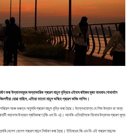
্মাণ কৰা উদ্যানসমূহৰ অস্বাভাৱিক প্ৰৱেশ মাচুল বৃদ্ধিৰে এইবাৰ ৰাইজৰ মূৰত মাধমাৰ শোধাবলৈ
ৰিবলগীয়া হোৱা নাছিল, এতিয়া তাতো মাচুল ভৰিহে প্ৰৱেশ কৰিব লাগিব।
ৰিৱেশ আৰু গুৰুত্ব অনুসৰি প্ৰৱেশ মাচুল বৃদ্ধি কৰা হৈছে। উল্লেখযোগ্য যে শিশু উদ্যান বা অন্য
ছে গুৱাহাটী মহানগৰ উন্নয়ন প্ৰাধিকৰণে (জি এম ডি এ)। আনকি এতিয়ালৈকে যিবোৰ উদ্যানৰ প্ৰৱেশ মূল্য
অনুসৰি বেলেগ বেলেগ প্ৰৱেশ মাচুল নিৰ্ধাৰণ কৰা হৈছে। ইতিমধ্যে জি এম ডি এই প্ৰৱেশ মাচুলৰ