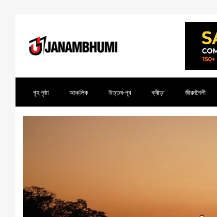
গৃহ পৃষ্ঠা
আঞ্চলিক
উত্তৰ-পূব
ক্ৰীড়া
জীৱনশৈলী