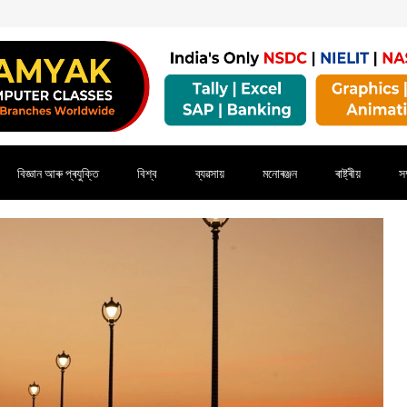
বিজ্ঞান আৰু প্ৰযুক্তি
বিশ্ব
ব্যৱসায়
মনোৰঞ্জন
ৰাষ্ট্ৰীয়
সম