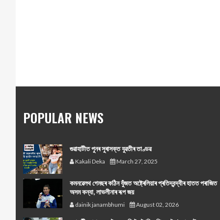
POPULAR NEWS
গুৱাহাটীত পুনৰ সুৰাসক্ত যুৱতীৰ তাণ্ডৱ
Kakali Deka
March 27, 2025
কমনৱেলথ গেমছৰ কঠিন যুঁজত অষ্ট্ৰেলিয়াৰ প্ৰতিদ্বন্দ্বীৰ হাতত পৰাজিত
অসম কন্যা, লাভলীনাৰ ৰূপ জয়
dainik janambhumi
August 02, 2026