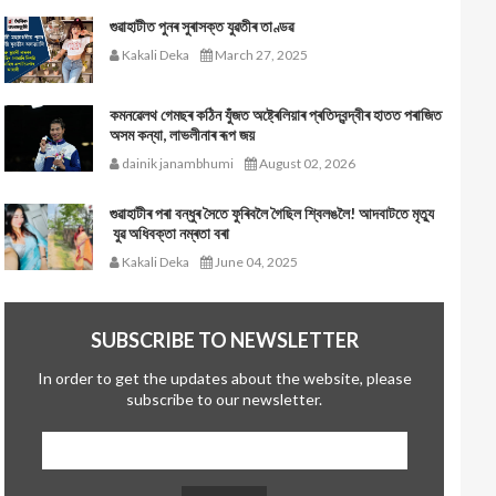
গুৱাহাটীত পুনৰ সুৰাসক্ত যুৱতীৰ তাণ্ডৱ
Kakali Deka
March 27, 2025
কমনৱেলথ গেমছৰ কঠিন যুঁজত অষ্ট্ৰেলিয়াৰ প্ৰতিদ্বন্দ্বীৰ হাতত পৰাজিত
অসম কন্যা, লাভলীনাৰ ৰূপ জয়
dainik janambhumi
August 02, 2026
গুৱাহাটীৰ পৰা বন্ধুৰ সৈতে ফুৰিবলৈ গৈছিল শ্বিলঙলৈ! আদবাটতে মৃত্যু
যুৱ অধিবক্তা নম্ৰতা বৰা
Kakali Deka
June 04, 2025
SUBSCRIBE TO NEWSLETTER
In order to get the updates about the website, please
subscribe to our newsletter.