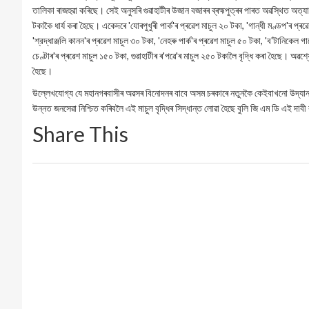
তালিকা ৰাজহুৱা কৰিছে। সেই অনুসৰি গুৱাহাটীৰ উজান বজাৰৰ ব্ৰহ্মপুত্ৰৰ পাৰত অৱস্থিত অত্যা
টকাকৈ ধাৰ্য কৰা হৈছে। একেদৰে 'যোৰপুখুৰী পার্ক'ৰ প্ৰৱেশ মাচুল ২০ টকা, 'গান্ধী মণ্ডপ'ৰ প্ৰ
'শ্রদ্ধাঞ্জলি কানন'ৰ প্ৰৱেশ মাচুল ৩০ টকা, 'নেহৰু পাৰ্ক'ৰ প্ৰৱেশ মাচুল ৫০ টকা, 'ব'টানিকেল গার
চেণ্টাৰ'ৰ প্ৰৱেশ মাচুল ১৫০ টকা, গুৱাহাটীৰ ৰ'পৱে'ৰ মাচুল ২৫০ টকালৈ বৃদ্ধি কৰা হৈছে। অ
হৈছে।
উল্লেখযোগ্য যে মহানগৰবাসীৰ অৱসৰ বিনোদনৰ বাবে অসম চৰকাৰে নতুনকৈ কেইবাখনো উদ্যান ম
উন্নত জনসেৱা নিশ্চিত কৰিবলৈ এই মাচুল বৃদ্ধিৰ সিদ্ধান্ত লোৱা হৈছে বুলি জি এম ডি এই দাব
Share This