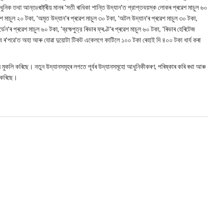
ধুনিক তথা আন্তঃৰাষ্ট্ৰীয় মানৰ 'সতী ৰাধিকা শান্তি উদ্যান'ত প্রাপ্তবয়স্ক লোকৰ প্ৰৱেশ মাচুল ৬০
ৱেশ মাচুল ২০ টকা, 'অমৃত উদ্যান'ৰ প্ৰৱেশ মাচুল ৩০ টকা, 'অটল উদ্যান'ৰ প্ৰৱেশ মাচুল ৩০ টকা,
্ডেন'ৰ প্ৰৱেশ মাচুল ৬০ টকা, 'ব্রহ্মপুত্র ৰিভাৰ ফ্ৰণ্ট'ৰ প্ৰৱেশ মাচুল ৬০ টকা, 'ৰিভাৰ হেৰিটেজ
ৱশ্যে ৰ'পৱে'ত অহা আৰু যোৱা দুয়োটা টিকট একেলগে কাটিলে ১০০ টকা ৰেহাই দি ৪০০ টকা ধাৰ্য কৰা
ুকলি কৰিছে। নতুন উদ্যানসমূহৰ লগতে পূৰ্বৰ উদ্যানসমূহো আধুনিকীকৰণ, পৰিষ্কাৰ কৰি ৰখা আৰু
ী কৰিছে।