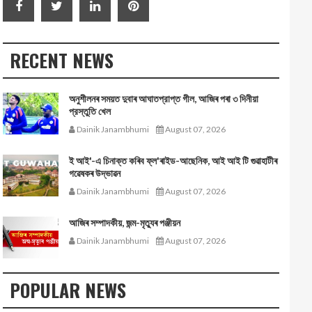
RECENT NEWS
অনুশীলনৰ সময়ত দুবাৰ আঘাতপ্রাপ্ত গীল, আজিৰ পৰা ৩ দিনীয়া
প্রস্তুতি খেল
Dainik Janambhumi
August 07, 2026
ই আই'-এ চিনাক্ত কৰিব ফ্ল'ৰাইড-আছেনিক, আই আই টি গুৱাহাটীৰ
গৱেষকৰ উদ্ভাৱন
Dainik Janambhumi
August 07, 2026
আজিৰ সম্পাদকীয়, জন্ম-মৃত্যুৰ পঞ্জীয়ন
Dainik Janambhumi
August 07, 2026
POPULAR NEWS