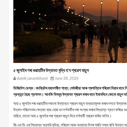
৫ জুলাইৰ পৰা গুৱাহাটীৰ উদ্যানত বৃদ্ধি হ'ব প্ৰৱেশ মাচুল
dainik janambhumi
June 28, 2026
ডিজিটেল ডেস্ক : কংক্রিটৰ মহানগৰীত শান্ত, সেউজীয়া আৰু প্ৰশান্তিৰ পৰিৱেশ দিয়াৰ বাবে নির
প্রস্তুত হৈছে প্রশাসন। আনকি যিসমূহ উদ্যানত প্ৰৱেশ কৰাৰ বাবে ইমানদিনে কোনো মাচুল ভ
অহা ৫ জুলাইৰ পৰা গুৱাহাটীৰ সকলো উদ্যানতে প্ৰৱেশ মাচুল বাধ্যতামূলক কৰাৰ লগতে উদ্যানৰ প
উদ্যান পৰিচালনাৰ ক্ষেত্ৰত ব্যয় হোৱা ধন দৰ্শনাৰ্থীৰ পৰা সংগ্ৰহ কৰাৰ সিদ্ধান্ত গ্রহণ কৰি
নাছিল, তাতো অহা ৫ জুলাইৰ পৰা প্ৰৱেশ মাচুল দিহে দর্শনার্থী প্ৰৱেশ কৰিব লাগিব।
জি এম ডি এৰ সিদ্ধান্ত অনুসৰি সুবিধা, পৰিৱেশ আৰু অন্যান্য দিশৰ প্ৰতি লক্ষ্য ৰাখি উদ্যান 