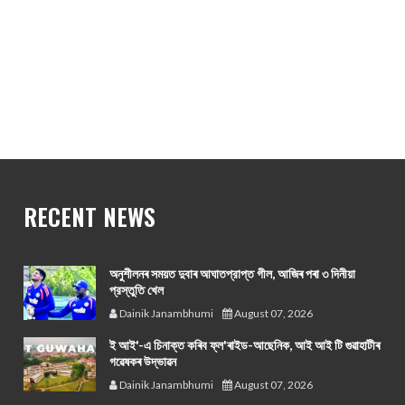
RECENT NEWS
অনুশীলনৰ সময়ত দুবাৰ আঘাতপ্রাপ্ত গীল, আজিৰ পৰা ৩ দিনীয়া
প্রস্তুতি খেল
Dainik Janambhumi
August 07, 2026
ই আই'-এ চিনাক্ত কৰিব ফ্ল'ৰাইড-আছেনিক, আই আই টি গুৱাহাটীৰ
গৱেষকৰ উদ্ভাৱন
Dainik Janambhumi
August 07, 2026