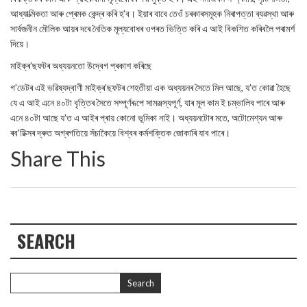
আধ্যাত্মিকতা আৰু প্ৰেমক কেন্দ্ৰ কৰি হ’ব। ইয়াৰ বাবে তেওঁ চৰকাৰসমূহক নিৰাপত্তা ব্যৱস্থা আৰু
সাৰ্বজনীন মৌলিক আয়ৰ দৰে নৈতিক মূল্যবোধৰ ওপৰত ভিত্তি কৰি এ আই বিকশিত কৰিবলৈ পৰামৰ্শ
দিয়ে।
মাইক্ৰ’ছফটৰ অধ্যয়নতো উদ্বেগ প্ৰকাশ কৰিছে
গ’ডেটৰ এই ভৱিষ্যদ্বাণী মাইক্ৰ’ছফটৰ শেহতীয়া এক অধ্যয়নৰ সৈতে মিল আছে, য’ত কোৱা হৈছে
যে এ আই এনে ৪০টা বৃত্তিৰ সৈতে সম্পূৰ্ণৰূপে সামঞ্জস্যপূৰ্ণ, যাৰ মূল কাম ই চম্ভালিব পাৰে আৰু
এনে ৪০টা আছে য’ত এ আইৰ প্ৰায় কোনো ভূমিকা নাই। অধ্যয়নটোৰ মতে, অটোমেশ্যন আৰু
ৰব'টিক্সৰ দ্ৰুত অগ্ৰগতিয়ে সঁচাকৈয়ে বিশ্বৰ কৰ্মশক্তিক জোকাৰি যাব পাৰে।
Share This
SEARCH