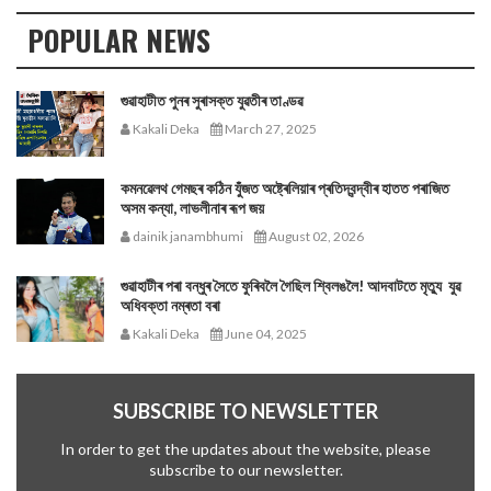
POPULAR NEWS
গুৱাহাটীত পুনৰ সুৰাসক্ত যুৱতীৰ তাণ্ডৱ
Kakali Deka
March 27, 2025
কমনৱেলথ গেমছৰ কঠিন যুঁজত অষ্ট্ৰেলিয়াৰ প্ৰতিদ্বন্দ্বীৰ হাতত পৰাজিত
অসম কন্যা, লাভলীনাৰ ৰূপ জয়
dainik janambhumi
August 02, 2026
গুৱাহাটীৰ পৰা বন্ধুৰ সৈতে ফুৰিবলৈ গৈছিল শ্বিলঙলৈ! আদবাটতে মৃত্যু যুৱ
অধিবক্তা নম্ৰতা বৰা
Kakali Deka
June 04, 2025
SUBSCRIBE TO NEWSLETTER
In order to get the updates about the website, please
subscribe to our newsletter.