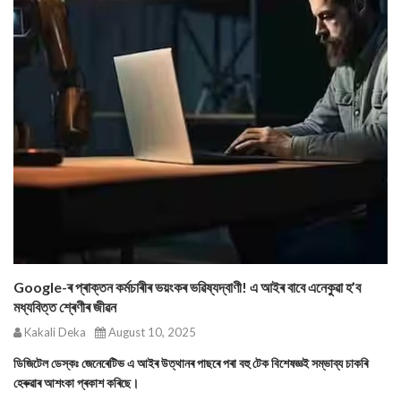
Google-ৰ প্ৰাক্তন কৰ্মচাৰীৰ ভয়ংকৰ ভৱিষ্যদ্বাণী! এ আইৰ বাবে এনেকুৱা হ’ব
মধ্যবিত্ত শ্ৰেণীৰ জীৱন
Kakali Deka
August 10, 2025
ডিজিটেল ডেস্কঃ জেনেৰেটিভ এ আইৰ উত্থানৰ পাছৰে পৰা বহু টেক বিশেষজ্ঞই সম্ভাব্য চাকৰি
হেৰুৱাৰ আশংকা প্ৰকাশ কৰিছে।