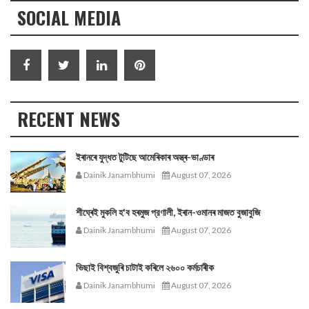
SOCIAL MEDIA
RECENT NEWS
ইৰানৰে যুদ্ধত টুটিছে আমেৰিকাৰ অস্ত্ৰ-ভাণ্ডাৰ
Dainik Janambhumi
August 07, 2026
শীঘ্ৰেই মুকলি হ'ব হৰমুজ প্রণালী, ইৰান-ওমানৰ মাজত বুজাবুজি
Dainik Janambhumi
August 07, 2026
ভিছাই বিশ্বজুৰি চাটাই কৰিলে ২৬০০ কৰ্মচাৰীক
Dainik Janambhumi
August 07, 2026