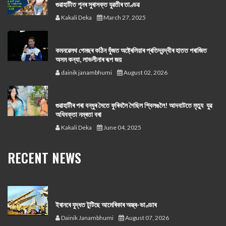
গুৱাহাটীত পুনৰ সুৰাসক্ত যুৱতীৰ তাণ্ডৱ
Kakali Deka
March 27, 2025
কমনৱেলথ গেমছৰ কঠিন যুঁজত অষ্ট্ৰেলিয়াৰ প্ৰতিদ্বন্দ্বীৰ হাতত পৰাজিত
অসম কন্যা, লাভলীনাৰ ৰূপ জয়
dainik janambhumi
August 02, 2026
গুৱাহাটীৰ পৰা বন্ধুৰ সৈতে ফুৰিবলৈ গৈছিল শ্বিলঙলৈ! আদবাটতে মৃত্যু যুৱ
অধিবক্তা নম্ৰতা বৰা
Kakali Deka
June 04, 2025
RECENT NEWS
ইৰানৰে যুদ্ধত টুটিছে আমেৰিকাৰ অস্ত্ৰ-ভাণ্ডাৰ
Dainik Janambhumi
August 07, 2026