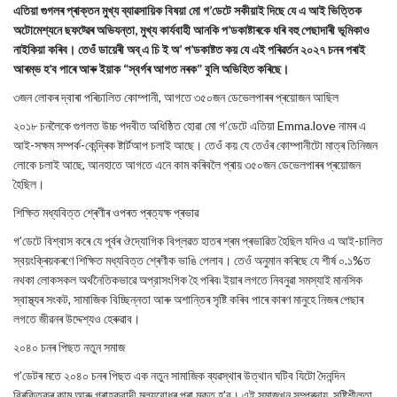
এতিয়া গুগলৰ প্ৰাক্তন মুখ্য ব্যাৱসায়িক বিষয়া মো গ’ডেটে সকীয়াই দিছে যে এ আই ভিত্তিক
অটোমেশ্যনে ছফট্ৱেৰ অভিযন্তা, মুখ্য কাৰ্যবাহী আনকি প’ডকাষ্টাৰকে ধৰি বহু পেছাদাৰী ভূমিকাও
নাইকিয়া কৰিব। তেওঁ ডায়েৰী অব্ এ চি ই অ’ প’ডকাষ্টত কয় যে এই পৰিৱৰ্তন ২০২৭ চনৰ পৰাই
আৰম্ভ হ’ব পাৰে আৰু ইয়াক “স্বৰ্গৰ আগত নৰক” বুলি অভিহিত কৰিছে।
৩জন লোকৰ দ্বাৰা পৰিচালিত কোম্পানী, আগতে ৩৫০জন ডেভেলপাৰৰ প্ৰয়োজন আছিল
২০১৮ চনলৈকে গুগলত উচ্চ পদবীত অধিষ্ঠিত হোৱা মো গ’ডেটে এতিয়া Emma.love নামৰ এ
আই-সক্ষম সম্পৰ্ক-কেন্দ্ৰিক ষ্টাৰ্টআপ চলাই আছে। তেওঁ কয় যে তেওঁৰ কোম্পানীটো মাত্ৰ তিনিজন
লোকে চলাই আছে, আনহাতে আগতে এনে কাম কৰিবলৈ প্ৰায় ৩৫০জন ডেভেলপাৰৰ প্ৰয়োজন
হৈছিল।
শিক্ষিত মধ্যবিত্ত শ্ৰেণীৰ ওপৰত প্ৰত্যক্ষ প্ৰভাৱ
গ’ডেটে বিশ্বাস কৰে যে পূৰ্বৰ ঔদ্যোগিক বিপ্লৱত হাতৰ শ্ৰম প্ৰভাৱিত হৈছিল যদিও এ আই-চালিত
স্বয়ংক্ৰিয়কৰণে শিক্ষিত মধ্যবিত্ত শ্ৰেণীক ভাঙি পেলাব। তেওঁ অনুমান কৰিছে যে শীৰ্ষ ০.১%ত
নথকা লোকসকল অৰ্থনৈতিকভাৱে অপ্রাসংগিক হৈ পৰিব৷ ইয়াৰ লগতে নিবনুৱা সমস্যাই মানসিক
স্বাস্থ্যৰ সংকট, সামাজিক বিচ্ছিন্নতা আৰু অশান্তিৰ সৃষ্টি কৰিব পাৰে কাৰণ মানুহে নিজৰ পেছাৰ
লগতে জীৱনৰ উদ্দেশ্যও হেৰুৱাব।
২০৪০ চনৰ পিছত নতুন সমাজ
গ’ডেটৰ মতে ২০৪০ চনৰ পিছত এক নতুন সামাজিক ব্যৱস্থাৰ উত্থান ঘটিব যিটো দৈনন্দিন
বিৰক্তিকৰ কাম আৰু গ্ৰাহকবাদী মূল্যবোধৰ পৰা মুক্ত হ’ব। এই সমাজখন সম্প্ৰদায়, সৃষ্টিশীলতা,