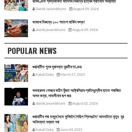
ঝাৰখণ্ডত প্ৰশ্নকাকত ফাদিলৰ বিৰুদ্ধে ছাত্ৰৰ প্ৰতিবাদ অব্যাহত
Dainik Janambhumi
August 09, 2026
ভাৰতৰ বিৰুদ্ধে ১০০ শতাংশ মার্কিন শুল্ক!
dainik janambhumi
August 09, 2026
POPULAR NEWS
গুৱাহাটীত পুনৰ সুৰাসক্ত যুৱতীৰ তাণ্ডৱ
Kakali Deka
March 27, 2025
কমনৱেলথ গেমছৰ কঠিন যুঁজত অষ্ট্ৰেলিয়াৰ প্ৰতিদ্বন্দ্বীৰ হাতত পৰাজিত
অসম কন্যা, লাভলীনাৰ ৰূপ জয়
dainik janambhumi
August 02, 2026
গুৱাহাটীৰ পৰা বন্ধুৰ সৈতে ফুৰিবলৈ গৈছিল শ্বিলঙলৈ! আদবাটতে মৃত্যু যুৱ
অধিবক্তা নম্ৰতা বৰা
Kakali Deka
June 04, 2025