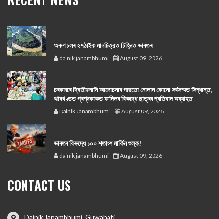
অৰুণাচলৰ ২৭ঠাইক মানচিত্রত চিহ্নিত ভাৰতৰ
dainik janambhumi
August 09, 2026
চৰকাৰৰে দ্বিতীয়লানি আলোচনাৰ পাছতো নোলাল কোনো সর্বসম্মত সিদ্ধান্ত,
ঝাৰখণ্ডত প্ৰশ্নকাকত ফাদিলৰ বিৰুদ্ধে ছাত্ৰৰ প্ৰতিবাদ অব্যাহত
Dainik Janambhumi
August 09, 2026
ভাৰতৰ বিৰুদ্ধে ১০০ শতাংশ মার্কিন শুল্ক!
dainik janambhumi
August 09, 2026
CONTACT US
Dainik Janambhumi, Guwahati