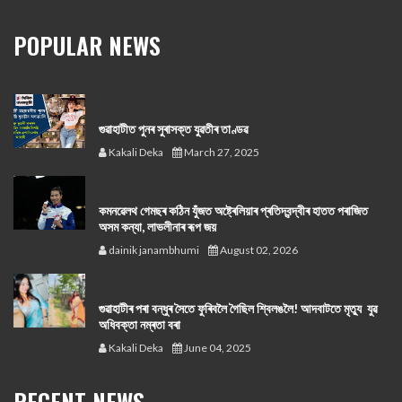
POPULAR NEWS
গুৱাহাটীত পুনৰ সুৰাসক্ত যুৱতীৰ তাণ্ডৱ
Kakali Deka
March 27, 2025
কমনৱেলথ গেমছৰ কঠিন যুঁজত অষ্ট্ৰেলিয়াৰ প্ৰতিদ্বন্দ্বীৰ হাতত পৰাজিত
অসম কন্যা, লাভলীনাৰ ৰূপ জয়
dainik janambhumi
August 02, 2026
গুৱাহাটীৰ পৰা বন্ধুৰ সৈতে ফুৰিবলৈ গৈছিল শ্বিলঙলৈ! আদবাটতে মৃত্যু যুৱ
অধিবক্তা নম্ৰতা বৰা
Kakali Deka
June 04, 2025
RECENT NEWS