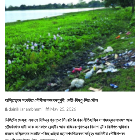
অস্তিত্বৰ সংকটত গৌৰীসাগৰৰ বৰপুখুৰী, দেৱী-বিষ্ণু-শিৱ দৌল
dainik janambhumi
May 25, 2026
ডিজিটেল ডেস্ক: এফালে বিভিন্ন প্ৰান্তত সিঁচৰতি হৈ থকা ঐতিহাসিক সম্পদসমূহৰ সংৰক্ষণ আৰু
সৌন্দর্যবর্ধনৰ দাবী আৰু আনফালে কেন্দ্ৰীয় আৰু ৰাজ্যিক পুৰাতত্ত্ব বিভাগ দুটাৰ নির্লিপ্ত ভূমিকাৰ
মাজতে অস্তিত্বৰ সংকটত পৰিছে এছিয়া মহাদেশৰ ভিতৰতে সৰ্ববৃহৎ ৰজাদিনীয়া গৌৰীসাগৰৰ