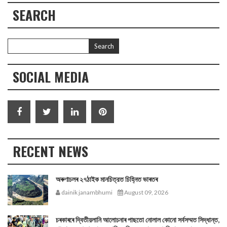
SEARCH
SOCIAL MEDIA
RECENT NEWS
অৰুণাচলৰ ২৭ঠাইক মানচিত্রত চিহ্নিত ভাৰতৰ
dainik janambhumi
August 09, 2026
চৰকাৰৰে দ্বিতীয়লানি আলোচনাৰ পাছতো নোলাল কোনো সর্বসম্মত সিদ্ধান্ত,