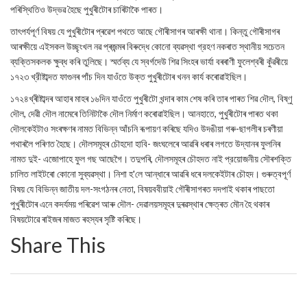
পৰিস্থিতিও উদ্ভৱ হৈছে পুখুৰীটোৰ চাৰিটাকৈ পাৰত।
তাৎপর্যপূর্ণ বিষয় যে পুখুৰীটোৰ প্ৰৱেশ পথতে আছে গৌৰীসাগৰ আৰক্ষী থানা। কিন্তু গৌৰীসাগৰ
আৰক্ষীয়ে এইসকল উচ্ছৃংখল নৱ প্ৰজন্মৰ বিৰুদ্ধে কোনো ব্যৱস্থা গ্রহণ নকৰাত স্থানীয় সচেতন
ব্যক্তিসকলক ক্ষুব্ধ কৰি তুলিছে। স্মর্তব্য যে স্বৰ্গদেউ শিৱ সিংহৰ ভাৰ্যা বৰৰাণী ফুলেশ্বৰী কুঁৱৰীয়ে
১৭২৩ খ্রীষ্টাব্দত ফাগুনৰ পাঁচ দিন যাওঁতে উক্ত পুখুৰীটোৰ খনন কাৰ্য কৰোৱাইছিল।
১৭২৪খ্ৰীষ্টাব্দৰ আহাৰ মাহৰ ১৬দিন যাওঁতে পুখুৰীটো খন্দাৰ কাম শেষ কৰি তাৰ পাৰত শিৱ দৌল, বিষ্ণু
দৌল, দেৱী দৌল নামেৰে তিনিটাকৈ দৌল নিৰ্মাণ কৰোৱাইছিল। আনহাতে, পুখুৰীটোৰ পাৰত থকা
দৌলকেইটাও সংৰক্ষণৰ নামত বিভিন্ন আঁচনি ৰূপায়ণ কৰিছে যদিও উদঙীয়া গৰু-ছাগলীৰ চৰণীয়া
পথাৰলৈ পৰিণত হৈছে। দৌলসমূহৰ চৌহদো হাবি- জংঘলেৰে আৱৰি ধৰাৰ লগতে উদ্যানৰ ফুলনিৰ
নামত দুই- এজোপাহে ফুল গছ আছেগৈ। তদুপৰি, দৌলসমূহৰ চৌহদত নাই প্রয়োজনীয় সৌৰশক্তি
চালিত লাইটৰো কোনো সুব্যৱস্থা। নিশা হ'লে আন্ধাৰে আৱৰি ধৰে দলকেইটাৰ চৌহদ। গুৰুত্বপূর্ণ
বিষয় যে বিভিন্ন জাতীয় দল-সংগঠনৰ নেতা, বিষয়ববীয়াই গৌৰীসাগৰত দদপাই থকাৰ পাছতো
পুখুৰীটোৰ এনে কদর্যময় পৰিৱেশ আৰু দৌল- দেৱালয়সমূহৰ দুৰৱস্থাৰ ক্ষেত্ৰত মৌন হৈ থকাৰ
বিষয়টোৱে ৰাইজৰ মাজত ৰহস্যৰ সৃষ্টি কৰিছে।
Share This