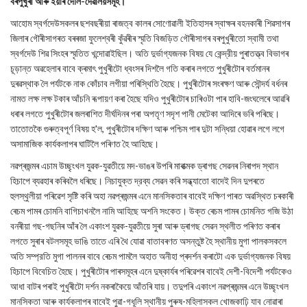
বৰপুখুৰী আৰু ইয়াৰ দৌল-দেৱালয়সমূহ।
আহোম স্বৰ্গদেউসকলৰ ছশবছৰীয়া ৰাজত্ব কালৰ সোণোৱালী ইতিহাসৰ স্বাক্ষৰ বহনকাৰী শিৱসাগৰ
জিলাৰ গৌৰীসাগৰত বৰৰজা ফুলেশ্বৰী কুঁৱৰীৰ স্মৃতি বিজড়িত গৌৰীসাগৰ বৰপুখুৰীতো স্বামী তথা
স্বৰ্গদেউ শিৱ সিংহৰ স্মৃতিত খন্দোৱাইছিল। অতি দুর্ভাগ্যজনক বিষয় যে কেন্দ্রীয় পুৰাতত্ত্ব বিভাগৰ
চূড়ান্ত অৱহেলাৰ বাবে ক্ৰমাৎ পুখুৰীটো ধ্বংসৰ দিশলৈ গতি কৰাৰ লগতে পুখুৰীটোৰ বৰ্তমানৰ
দুৰৱস্থাক লৈ পৰ্যটকে নাক কোঁচাব লগীয়া পৰিস্থিতি হৈছে। পুখুৰীটোৰ সংৰক্ষণ আৰু সৌন্দর্য বর্ধনৰ
নামত লক্ষ লক্ষ টকাৰ আঁচনি ৰূপায়ণ কৰা হৈছে যদিও পুখুৰীটোৰ চাৰিওটা পাৰ হাবি-জংঘলেৰে আৱৰি
ধৰাৰ লগতে পুখুৰীটোৰ জলৰাশিত দীর্ঘদিনৰ পৰা অপতৃণ সদৃশ পানী মেটেকা আদিৰে ভৰি পৰিছে।
তাতোতকৈ গুৰুত্বপূৰ্ণ বিষয় হ'ল, পুখুৰীটোৰ দক্ষিণ আৰু পশ্চিম পাৰ দুটা সন্ধিয়া হোৱাৰ লগে লগে
অসামাজিক কার্যকলাপৰ ঘাটিলৈ পৰিণত হৈ আহিছে।
নৱপ্ৰজন্মৰ এচাম উচ্ছৃংখল যুৱক-যুৱতীয়ে মদ-ভাঙৰ উপৰি মাৰাত্মক ড্ৰাগছ সেৱনৰ নিৰাপদ স্থান
হিচাপে ব্যৱহাৰ কৰিবলৈ ধৰিছে। নিচাযুক্ত দ্রব্য সেৱন কৰি সন্ধ্যাতো বাদেই দিন দুপৰতে
হুলস্থুলীয়া পৰিৱেশ সৃষ্টি কৰি অহা নৱপ্ৰজন্মৰ এনে মানসিকতাৰ বাবেই দক্ষিণ পাৰত অৱস্থিত চৰকাৰী
ৰেচম পামৰ চোমনি বাগিচাখনলৈ নামি আহিছে অশনি সংকেত। উক্ত ৰেচম পামৰ চোমনিত গজি উঠা
বনৰীয়া গছ-গছনিৰ আঁৰ লৈ একাংশ যুৱক-যুৱতীয়ে সুৰা আৰু ড্ৰাগছ সেৱন স্থলীত পৰিণত কৰাৰ
লগতে সুৰাৰ বটলসমূহ ভাঙি তাতে এৰি থৈ যোৱা বাতাবৰণত অসন্তুষ্ট হৈ স্থানীয় মুগা পালকসকলে
অতি সম্প্রতি মুগা পালনৰ বাবে ৰেচম পামলৈ অহাত অনীহা প্ৰদৰ্শন কৰাটো এক দুর্ভাগ্যজনক বিষয়
হিচাপে বিবেচিত হৈছে। পুখুৰীটোৰ পাৰসমূহৰ এনে দুষ্কাৰ্যৰ পৰিৱেশৰ বাবেই দেশী-বিদেশী পর্যটকেও
আধা বাটৰ পৰাই পুখুৰীটো দৰ্শন নকৰাকৈয়ে আঁতৰি যায়। তদুপৰি একাংশ নৱপ্ৰজন্মৰ এনে উচ্ছৃংখল
মানসিকতা আৰু কাৰ্যকলাপৰ বাবেই পুৱা-গধূলি স্থানীয় পুৰুষ-মহিলাসকল খোজকাঢ়ি যাব নোৱাৰা