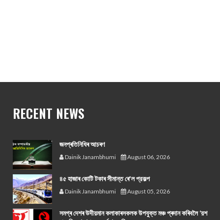
RECENT NEWS
জনপ্ৰতিনিধিৰ আচৰণ
Dainik Janambhumi
August 06, 2026
৪৫ হাজাৰ কোটি টকাৰ সীমান্ত ৰে'ল প্রকল্প
Dainik Janambhumi
August 05, 2026
সমগ্ৰ দেশৰ উদীয়মান কলাকাৰসকলক উপযুক্ত মঞ্চ প্ৰদান কৰিবলৈ ‘য়শ