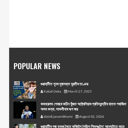
POPULAR NEWS
গুৱাহাটীত পুনৰ সুৰাসক্ত যুৱতীৰ তাণ্ডৱ
Kakali Deka
March 27, 2025
কমনৱেলথ গেমছৰ কঠিন যুঁজত অষ্ট্ৰেলিয়াৰ প্ৰতিদ্বন্দ্বীৰ হাতত পৰাজিত
অসম কন্যা, লাভলীনাৰ ৰূপ জয়
dainik janambhumi
August 02, 2026
গুৱাহাটীৰ পৰা বন্ধুৰ সৈতে ফুৰিবলৈ গৈছিল শ্বিলঙলৈ! আদবাটতে মৃত্যু