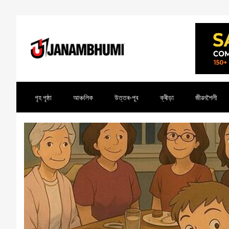
গৃহ পৃষ্ঠা
আঞ্চলিক
উত্তৰ-পূব
ক্ৰীড়া
জীৱনশৈলী