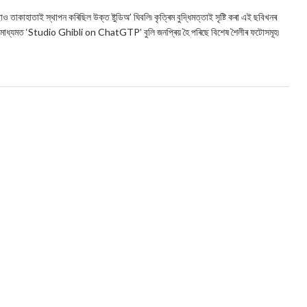
াকাহাতাই স্থাপন কৰিছিল উক্ত ষ্টুডিঅ’ ঘিবলি৷ কৃত্ৰিম বুদ্ধিমত্তাই সৃষ্টি কৰা এই ছবিখনৰ
জিক মাধ্যমত ‘Studio Ghibli on ChatGTP’ বুলি জনপ্ৰিয় হৈ পৰিছে বিশেষ শৈলীৰ ফটোসমূহ৷