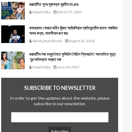
গুৱাহাটীত পুনৰ সুৰাসক্ত যুৱতীৰ তাণ্ডৱ
Kakali Deka
March 27, 2025
কমনৱেলথ গেমছৰ কঠিন যুঁজত অষ্ট্ৰেলিয়াৰ প্ৰতিদ্বন্দ্বীৰ হাতত পৰাজিত
অসম কন্যা, লাভলীনাৰ ৰূপ জয়
dainik janambhumi
August 02, 2026
গুৱাহাটীৰ পৰা বন্ধুৰ সৈতে ফুৰিবলৈ গৈছিল শ্বিলঙলৈ! আদবাটতে মৃত্যু
যুৱ অধিবক্তা নম্ৰতা বৰা
Kakali Deka
June 04, 2025
SUBSCRIBE TO NEWSLETTER
In order to get the updates about the website, please
subscribe to our newsletter.