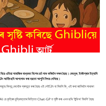
ে এতিয়া সামাজিক মাধ্যমত বিশেষ চৰ্চা লাভ কৰিবলৈ সক্ষম হৈছে। ফেচবুক, ইনষ্টাগ্ৰাম ইত্যাদি
িং আৰ্হিৰ ছবি আপলোড কৰা হয়তো আপুনি নিশ্চয় দেখিছে।
সমূহে৷ কিন্তু কেনেকৈ প্ৰস্তুত কৰা হৈছে এই পেইণ্টিং বা ঘিবলি কি¸ এই কথা জানিবলৈ সাধাৰণ
I য়ে কৃত্ৰিম বুদ্ধিমত্তাৰ ভিত্তিত Chat-GP ত সৃষ্টি কৰা এখন ছবি৷ ‘ষ্টুডিঅ’ ঘিবলি’ হৈছে