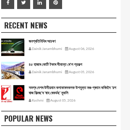
RECENT NEWS
জনপ্ৰতিনিধিৰ আচৰণ
Dainik Janambhumi
August 06, 2026
৪৫ হাজাৰ কোটি টকাৰ সীমান্ত ৰে'ল প্রকল্প
Dainik Janambhumi
August 05, 2026
সমগ্ৰ দেশৰ উদীয়মান কলাকাৰসকলক উপযুক্ত মঞ্চ প্ৰদান কৰিবলৈ ‘য়শ
ৰাজ ফিল্মছ’ৰ ‘ৰাহ ৰেকৰ্ডছ’ মুকলি
Rashmi
August 05, 2026
POPULAR NEWS