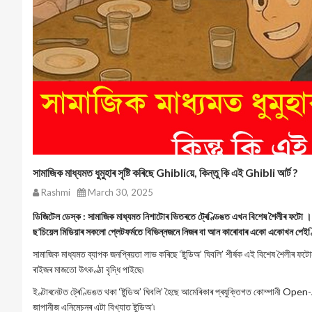
সামাজিক মাধ্যমত ধুমুহাৰ সৃষ্টি কৰিছে Ghibliয়ে, কিন্তু কি এই Ghibli আৰ্ট ?
Rashmi
March 30, 2025
ডিজিটেল ডেস্ক : সামাজিক মাধ্যমত নিশাটোৰ ভিতৰতে ট্ৰেণ্ডিঙত এখন বিশেষ শৈলীৰ ফটো । যিয়
ছ’চিয়েল মিডিয়াৰ সকলো প্লেটফৰ্মতে বিভিন্নজনে নিজৰ বা আন কাৰোবাৰ একো একোখন পেইণ্ট
সামাজিক মাধ্যমত ব্যাপক জনপ্ৰিয়তা লাভ কৰিছে ‘ষ্টুডিঅ’ ঘিবলি’ শীৰ্ষক এই বিশেষ শৈলীৰ ফটো
ৰাইজৰ মাজতো উৎকণ্ঠা বৃদ্ধি পাইছে৷
ইণ্টাৰনেটত ট্ৰেণ্ডিঙত থকা ‘ষ্টুডিঅ’ ঘিবলি’ হৈছে আমেৰিকাৰ প্ৰযুক্তিগত কোম্পানী Open-A
জাপানীজ এনিমেচনৰ এটা বিখ্যাত ষ্টুডিঅ’৷