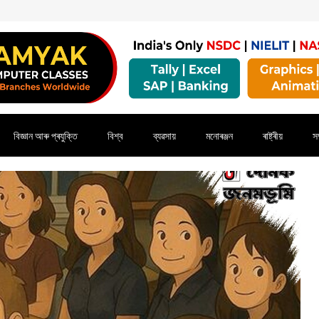
বিজ্ঞান আৰু প্ৰযুক্তি
বিশ্ব
ব্যৱসায়
মনোৰঞ্জন
ৰাষ্ট্ৰীয়
সম