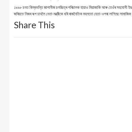
১৯৯৮ চনত কিম্বদন্তি জাপানীজ চলচ্চিত্ৰ পৰিচালক হায়াও মিয়াজাকি আৰু তেওঁৰ সহযোগী ইছাও ত
জৰিয়তে নিজৰ ৰূপ চাবলৈ নেতা-মন্ত্ৰীকে ধৰি ৰাজনৈতিক মহলতো হেতা-ওপৰা লাগিছে৷ সামা
Share This