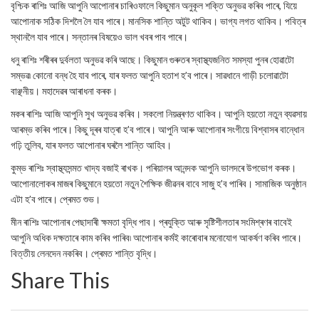
বৃশ্চিক ৰাশিঃ আজি আপুনি আপোনাৰ চাৰিওফালে কিছুমান অনুকূল শক্তি অনুভৱ কৰিব পাৰে, যিয়ে
আপোনাক সঠিক দিশলৈ লৈ যাব পাৰে। মানসিক শান্তি অটুট থাকিব। ভাগ্য লগত থাকিব। পবিত্ৰ
স্থানলৈ যাব পাৰে। সন্তানৰ বিষয়েও ভাল খবৰ পাব পাৰে।
ধনু ৰাশিঃ শৰীৰৰ দুৰ্বলতা অনুভৱ কৰি আছে। কিছুমান গুৰুতৰ স্বাস্থ্যজনিত সমস্যা পুনৰ হোৱাটো
সম্ভৱ৷ কোনো বন্ধ হৈ যাব পাৰে, যাৰ ফলত আপুনি হতাশ হ’ব পাৰে। সাৱধানে গাড়ী চলোৱাটো
বাঞ্ছনীয়। মহাদেৱৰ আৰাধনা কৰক।
মকৰ ৰাশিঃ আজি আপুনি সুখ অনুভৱ কৰিব। সকলো নিয়ন্ত্ৰণত থাকিব। আপুনি হয়তো নতুন ব্যৱসায়
আৰম্ভ কৰিব পাৰে। কিছু দূৰৰ যাত্ৰা হ’ব পাৰে। আপুনি আৰু আপোনাৰ সংগীয়ে বিশ্বাসৰ বান্ধোন
গঢ়ি তুলিব, যাৰ ফলত আপোনাৰ ঘৰলৈ শান্তি আহিব।
কুম্ভ ৰাশিঃ স্বাস্থ্যসন্মত খাদ্য বজাই ৰাখক। পৰিয়ালৰ আনন্দক আপুনি ভালদৰে উপভোগ কৰক।
আপোনালোকৰ মাজৰ কিছুমানে হয়তো নতুন শৈক্ষিক জীৱনৰ বাবে সাজু হ’ব পাৰিব। সামাজিক অনুষ্ঠান
এটা হ’ব পাৰে। প্ৰেমত শুভ।
মীন ৰাশিঃ আপোনাৰ পেছাদাৰী ক্ষমতা বৃদ্ধি পাব। প্ৰযুক্তি আৰু সৃষ্টিশীলতাৰ সংমিশ্ৰণৰ বাবেই
আপুনি অধিক দক্ষতাৰে কাম কৰিব পাৰিব৷ আপোনাৰ কৰ্মই কাৰোবাৰ মনোযোগ আকৰ্ষণ কৰিব পাৰে।
বিত্তীয় লেনদেন নকৰিব। প্ৰেমত শান্তি বৃদ্ধি।
Share This