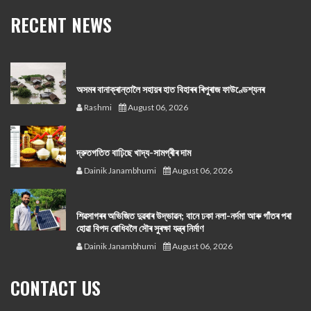
RECENT NEWS
অসমৰ বানাক্ৰান্তালৈ সহায়ৰ হাত বিহাৰৰ ৰিপুৰাজ ফাউণ্ডেশ্যনৰ
Rashmi
August 06, 2026
দ্রুতগতিত বাঢ়িছে খাদ্য-সামগ্ৰীৰ দাম
Dainik Janambhumi
August 06, 2026
শিৱসাগৰৰ অভিজিত দুৱৰাৰ উদ্ভাৱন; বানে ঢকা নলা-নৰ্দমা আৰু গাঁতৰ পৰা
হোৱা বিপদ ৰোধিবলৈ সৌৰ সুৰক্ষা যন্ত্ৰ নিৰ্মাণ
Dainik Janambhumi
August 06, 2026
CONTACT US