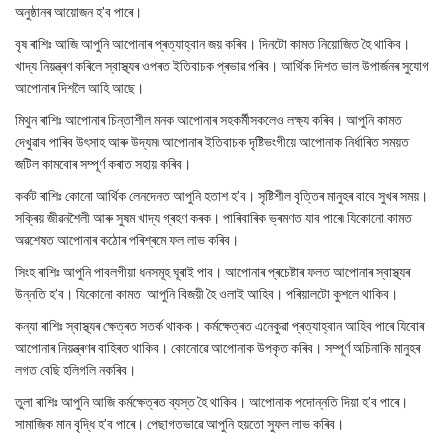
অনুষ্ঠানৰ আয়োজন হ’ব পাৰে।
বৃষ ৰাশিঃ আজি আপুনি আপোনাৰ প্ৰত্যাহ্বান জয় কৰিব। দিনটো কামত নিয়োজিত হৈ থাকিব।
খাদ্য নিয়ন্ত্ৰণ কৰিলে স্বাস্থ্যৰ ওপৰত ইতিবাচক প্ৰভাৱ পৰিব। আৰ্থিক দিশত ভাল উপাৰ্জনৰ সুযোগ
আপোনাৰ দিশলৈ আহি আছে।
মিথুন ৰাশিঃ আপোনাৰ চিন্তাশীল মনক আপোনাৰ সহকৰ্মীসকলেও লক্ষ্য কৰিব। আপুনি কামত
দেখুৱাব পাৰিব উৎসাহ আৰু উদ্যম৷ আপোনাৰ ইতিবাচক দৃষ্টিভংগীয়ে আপোনাক নিৰ্ধাৰিত সময়ত
জটিল কামবোৰ সম্পূৰ্ণ কৰাত সহায় কৰিব।
কৰ্কট ৰাশিঃ কোনো আৰ্থিক লেনদেনত আপুনি হতাশ হ’ব। সৃষ্টিশীল বৃত্তিৰ মানুহৰ বাবে সুখৰ সময়।
সক্ৰিয় জীৱনশৈলী আৰু সুষম খাদ্য গ্ৰহণ কৰক। পাৰিবাৰিক ভ্ৰমণত যাব পাৰে৷ যিকোনো কামত
অৱশেষত আপোনাৰ কঠোৰ পৰিশ্ৰমে ফল লাভ কৰিব।
সিংহ ৰাশিঃ আপুনি পাবলগীয়া ধনসমূহ ঘূৰাই পাব। আপোনাৰ প্ৰচেষ্টাৰ ফলত আপোনাৰ স্বাস্থ্যৰ
উন্নতি হ’ব। যিকোনো কামত আপুনি বিজয়ী হৈ ওলাই আহিব। পৰিয়ালটো কুশলে থাকিব।
কন্যা ৰাশিঃ স্বাস্থ্যৰ ক্ষেত্ৰত সতৰ্ক থাকক। কৰ্মক্ষেত্ৰত এনেকুৱা প্ৰত্যাহ্বান আহিব পাৰে যিবোৰ
আপোনাৰ নিয়ন্ত্ৰণৰ বাহিৰত থাকিব। কোনোৱে আপোনাক উপকৃত কৰিব। সম্পূৰ্ণ অচিনাকি মানুহৰ
লগত বেছি হলিগলি নকৰিব।
তুলা ৰাশিঃ আপুনি আজি কৰ্মক্ষেত্ৰত ব্যস্ত হৈ থাকিব। আপোনাক পদোন্নতি দিয়া হ’ব পাৰে।
সামাজিক মান বৃদ্ধি হ’ব পাৰে। পেছাগতভাৱে আপুনি হয়তো সুফল লাভ কৰিব।