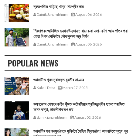
দ্রুতগতিত বাঢ়িছে খাদ্য-সামগ্ৰীৰ দাম
Dainik Janambhumi
August 06, 2026
শিৱসাগৰৰ অভিজিত দুৱৰাৰ উদ্ভাৱন; বানে ঢকা নলা-নৰ্দমা আৰু গাঁতৰ পৰা
হোৱা বিপদ ৰোধিবলৈ সৌৰ সুৰক্ষা যন্ত্ৰ নিৰ্মাণ
Dainik Janambhumi
August 06, 2026
POPULAR NEWS
গুৱাহাটীত পুনৰ সুৰাসক্ত যুৱতীৰ তাণ্ডৱ
Kakali Deka
March 27, 2025
কমনৱেলথ গেমছৰ কঠিন যুঁজত অষ্ট্ৰেলিয়াৰ প্ৰতিদ্বন্দ্বীৰ হাতত পৰাজিত
অসম কন্যা, লাভলীনাৰ ৰূপ জয়
dainik janambhumi
August 02, 2026
গুৱাহাটীৰ পৰা বন্ধুৰ সৈতে ফুৰিবলৈ গৈছিল শ্বিলঙলৈ! আদবাটতে মৃত্যু যুৱ