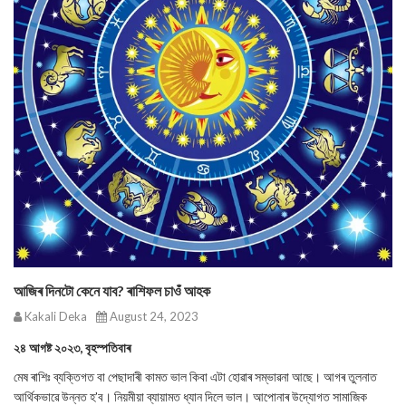
আজিৰ দিনটো কেনে যাব? ৰাশিফল চাওঁ আহক
Kakali Deka
August 24, 2023
২৪ আগষ্ট ২০২৩, বৃহস্পতিবাৰ
মেষ ৰাশিঃ ব্যক্তিগত বা পেছাদাৰী কামত ভাল কিবা এটা হোৱাৰ সম্ভাৱনা আছে। আগৰ তুলনাত
আৰ্থিকভাৱে উন্নত হ’ব। নিয়মীয়া ব্যায়ামত ধ্যান দিলে ভাল। আপোনাৰ উদ্যোগত সামাজিক