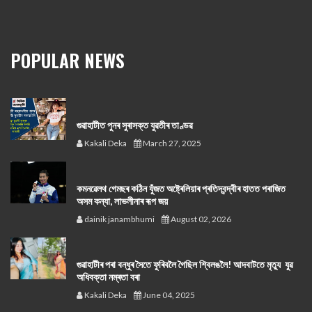
POPULAR NEWS
গুৱাহাটীত পুনৰ সুৰাসক্ত যুৱতীৰ তাণ্ডৱ
Kakali Deka
March 27, 2025
কমনৱেলথ গেমছৰ কঠিন যুঁজত অষ্ট্ৰেলিয়াৰ প্ৰতিদ্বন্দ্বীৰ হাতত পৰাজিত
অসম কন্যা, লাভলীনাৰ ৰূপ জয়
dainik janambhumi
August 02, 2026
গুৱাহাটীৰ পৰা বন্ধুৰ সৈতে ফুৰিবলৈ গৈছিল শ্বিলঙলৈ! আদবাটতে মৃত্যু যুৱ
অধিবক্তা নম্ৰতা বৰা
Kakali Deka
June 04, 2025