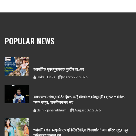
POPULAR NEWS
গুৱাহাটীত পুনৰ সুৰাসক্ত যুৱতীৰ তাণ্ডৱ
Kakali Deka
March 27, 2025
কমনৱেলথ গেমছৰ কঠিন যুঁজত অষ্ট্ৰেলিয়াৰ প্ৰতিদ্বন্দ্বীৰ হাতত পৰাজিত
অসম কন্যা, লাভলীনাৰ ৰূপ জয়
dainik janambhumi
August 02, 2026
গুৱাহাটীৰ পৰা বন্ধুৰ সৈতে ফুৰিবলৈ গৈছিল শ্বিলঙলৈ! আদবাটতে মৃত্যু যুৱ
অধিবক্তা নম্ৰতা বৰা