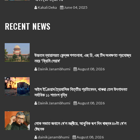
Kakali Deka
June 04, 2025
RECENT NEWS
উচ্চতম ন্যায়ালয়ত কেন্দ্ৰৰ শপতনামা, এছ চি, এছ টিৰ সংৰক্ষণত প্রযোজ্য
নহয় 'ক্রিমি লেয়াৰ'
Dainik Janambhumi
August 08, 2026
অইল ইণ্ডিয়াৰ ত্রৈমাসিক বিত্তীয় প্রতিবেদন, খাৰুৱা তেল উৎপাদনত
সর্বাধিক ১১ শতাংশ বৃদ্ধি
Dainik Janambhumi
August 08, 2026
লোক সভাত জনালে ৰে'ল মন্ত্ৰীয়ে, আধুনিক ৰূপ দিব ৰাজ্যৰ ৪৮টা ৰে'ল
ষ্টেছনক
dainik janambhumi
August 08, 2026