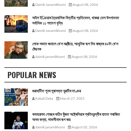
Dainik Janambhumi
August 08, 2026
অইল ইণ্ডিয়াৰ ত্রৈমাসিক বিত্তীয় প্রতিবেদন, খাৰুৱা তেল উৎপাদনত
সর্বাধিক ১১ শতাংশ বৃদ্ধি
Dainik Janambhumi
August 08, 2026
লোক সভাত জনালে ৰে'ল মন্ত্ৰীয়ে, আধুনিক ৰূপ দিব ৰাজ্যৰ ৪৮টা ৰে'ল
ষ্টেছনক
dainik janambhumi
August 08, 2026
POPULAR NEWS
গুৱাহাটীত পুনৰ সুৰাসক্ত যুৱতীৰ তাণ্ডৱ
Kakali Deka
March 27, 2025
কমনৱেলথ গেমছৰ কঠিন যুঁজত অষ্ট্ৰেলিয়াৰ প্ৰতিদ্বন্দ্বীৰ হাতত পৰাজিত
অসম কন্যা, লাভলীনাৰ ৰূপ জয়
dainik janambhumi
August 02, 2026