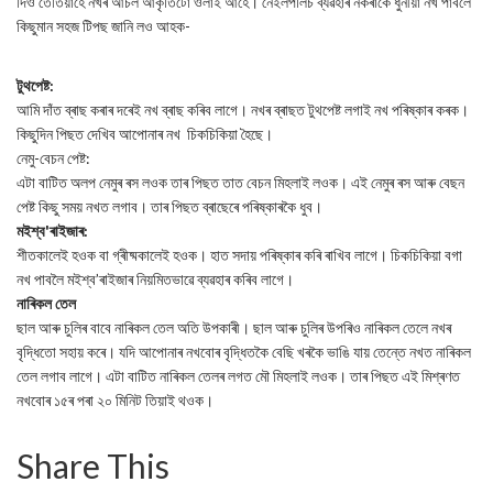
দিও তেতিয়াহে নখৰ আচল আকৃতিটো ওলাই আহে। নেইলপলিচ ব্যৱহাৰ নকৰাকৈ ধুনীয়া নখ পাবলৈ
কিছুমান সহজ টিপছ জানি লও আহক-
টুথপেষ্ট:
আমি দাঁত ব্ৰাছ কৰাৰ দৰেই নখ ব্ৰাছ কৰিব লাগে। নখৰ ব্ৰাছত টুথপেষ্ট লগাই নখ পৰিষ্কাৰ কৰক।
কিছুদিন পিছত দেখিব আপোনাৰ নখ চিকচিকিয়া হৈছে।
নেমু-বেচন পেষ্ট:
এটা বাটিত অলপ নেমুৰ ৰস লওক তাৰ পিছত তাত বেচন মিহলাই লওক। এই নেমুৰ ৰস আৰু বেছন
পেষ্ট কিছু সময় নখত লগাব। তাৰ পিছত ব্ৰাছেৰে পৰিষ্কাৰকৈ ধুব।
মইশ্ব'ৰাইজাৰ:
শীতকালেই হওক বা গ্ৰীষ্মকালেই হওক। হাত সদায় পৰিষ্কাৰ কৰি ৰাখিব লাগে। চিকচিকিয়া বগা
নখ পাবলৈ মইশ্ব’ৰাইজাৰ নিয়মিতভাৱে ব্যৱহাৰ কৰিব লাগে।
নাৰিকল তেল
ছাল আৰু চুলিৰ বাবে নাৰিকল তেল অতি উপকাৰী। ছাল আৰু চুলিৰ উপৰিও নাৰিকল তেলে নখৰ
বৃদ্ধিতো সহায় কৰে। যদি আপোনাৰ নখবোৰ বৃদ্ধিতকৈ বেছি খৰকৈ ভাঙি যায় তেন্তে নখত নাৰিকল
তেল লগাব লাগে। এটা বাটিত নাৰিকল তেলৰ লগত মৌ মিহলাই লওক। তাৰ পিছত এই মিশ্ৰণত
নখবোৰ ১৫ৰ পৰা ২০ মিনিট তিয়াই থওক।
Share This