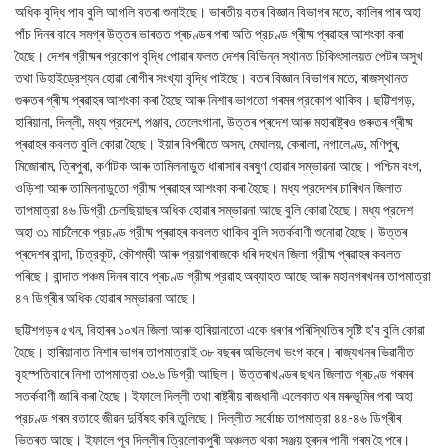
অধিক বৃদ্ধি পাব বুলি আগলি বতৰা শুনাইছে। ভাৰতীয় বতৰ বিজ্ঞান বিভাগৰ মতে, কালিৰ পাৰ অহা
পাঁচ দিনৰ বাবে সমগ্ৰ উত্তৰ ভাৰতত প্ৰচণ্ডৰ পৰা অতি প্রচণ্ড গ্ৰীষ্ম প্ৰৱাহৰ আশংকা কৰা
হৈছে। দেশৰ গ্রীষ্মৰ প্রকোপ বৃদ্ধি পোৱাৰ ফলত দেশৰ বিভিন্ন স্থানত চিকিৎসালয়ত পেটৰ অসুখ
তথা ডিহাইড্রেশ্যন হোৱা ৰোগীৰ সংখ্যা বৃদ্ধি পাইছে। বতৰ বিজ্ঞান বিভাগৰ মতে, ৰাজস্থানত
গুৰুতৰ গ্ৰীষ্ম প্ৰৱাহৰ আশংকা কৰা হৈছে আৰু নিশাৰ ভাগতো গৰমৰ প্রকোপ থাকিব। ছট্টিশগড়,
হাৰিয়ানা, দিল্লী, মধ্য প্রদেশ, পঞ্জাব, তেলেংগানা, উত্তৰ প্ৰদেশ আৰু মহাৰাষ্ট্ৰও গুৰুতৰ গ্ৰীষ্ম
প্ৰৱাহৰ কবলত বুলি কোৱা হৈছে। ইয়াৰ বিপৰীতে অসম, মেঘালয়, কেৰালা, নগালেণ্ড, মণিপুৰ,
মিজোৰাম, ত্ৰিপুৰা, কৰ্ণাটক আৰু তামিলনাডুত ধাৰাসাৰ বৰষুণ হোৱাৰ সম্ভাৱনা আছে। পশ্চিম বংগ,
ওড়িশা আৰু তামিলনাডুতো গ্রীষ্ম প্ৰৱাহৰ আশংকা কৰা হৈছে। মধ্য প্রদেশৰ চাৰিখন জিলাত
তাপমাত্রা ৪৬ ডিগ্রী চেলছিয়াছৰ অধিক হোৱাৰ সম্ভাৱনা আছে বুলি কোৱা হৈছে। মধ্য প্রদেশ
অহা ৩১ মার্চলৈকে প্রচণ্ড গ্রীষ্ম প্ৰৱাহৰ কবলত থাকিব বুলি সতর্কবাণী শুনোৱা হৈছে। উত্তৰ
প্ৰদেশৰ বান্দা, চিত্রকূট, কৌশম্বী আৰু প্রয়াগৰাজকে ধৰি দহখন জিলা গ্রীষ্ম প্ৰৱাহৰ কবলত
পৰিছে। বান্দাত পঞ্চম দিনৰ বাবে প্ৰচণ্ড গ্রীষ্ম প্রৱাহ অব্যাহত আছে আৰু মহানগৰখনৰ তাপমাত্রা
৪৭ ডিগ্ৰীৰ অধিক হোৱাৰ সম্ভাৱনা আছে।
ছট্টিশগড়ৰ ৫খন, বিহাৰৰ ১০খন জিলা আৰু হাৰিয়ানাতো একে ধৰণৰ পৰিস্থিতিৰ সৃষ্টি হ'ব বুলি কোৱা
হৈছে। হাৰিয়ানাত নিশাৰ ভাগৰ তাপমাত্রাই ৩৮ বছৰৰ অভিলেখ ভংগ কৰে। ৰাজ্যখনৰ ভিৱানীত
বৃহস্পতিবাৰে নিশা তাপমাত্রা ৩৬.৬ ডিগ্রী আছিল। উত্তৰাখণ্ডৰ ছখন জিলাত গ্ৰচণ্ড গৰমৰ
সতর্কবাণী জাৰি কৰা হৈছে। ইফালে দিল্লী তথা ৰাষ্ট্ৰীয় ৰাজধানী এলেকাত থৰ মৰুভূমিৰ পৰা অহা
প্রচণ্ড গৰম বতাহে জীৱন দুর্বিষহ কৰি তুলিছে। দিল্লীত সর্বোচ্চ তাপমাত্রা ৪৪-৪৬ ডিগ্ৰীৰ
ভিতৰত আছে। ইফালে পূব দিল্লীৰ ত্রিলোকপুৰী অঞ্চলত থকা সঞ্জয় হ্ৰদৰ পানী গৰম হৈ পৰে।