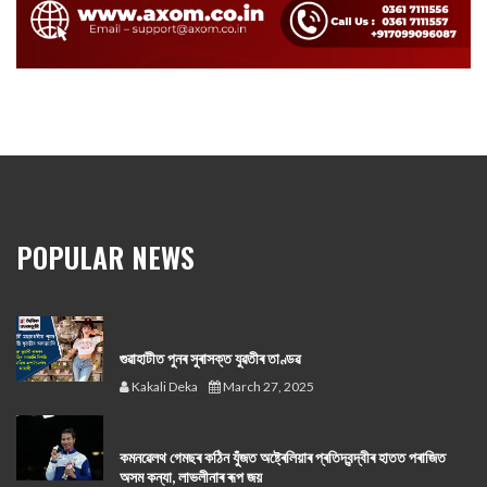
POPULAR NEWS
গুৱাহাটীত পুনৰ সুৰাসক্ত যুৱতীৰ তাণ্ডৱ
Kakali Deka
March 27, 2025
কমনৱেলথ গেমছৰ কঠিন যুঁজত অষ্ট্ৰেলিয়াৰ প্ৰতিদ্বন্দ্বীৰ হাতত পৰাজিত
অসম কন্যা, লাভলীনাৰ ৰূপ জয়