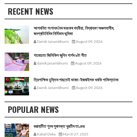
RECENT NEWS
আগমনিত গংগাধৰ নৈৰ ভয়ংকৰ খহনীয়া, নিদ্ৰাহৰণ অঞ্চলবাসীৰ,
জনপ্ৰতিনিধিৰ নিৰ্বিকাৰ ভূমিকা
Dainik Janambhumi
August 09, 2026
গামোচাত জিলিকিল জুবিন গাৰ্গৰ ৯টা গীত
dainik janambhumi
August 09, 2026
ত্রিপাক্ষিক চুক্তিৰ পাছতেই ভাৰত-ইজৰাইলক ধমকি পাকিস্তানৰ
Dainik Janambhumi
August 09, 2026
POPULAR NEWS
গুৱাহাটীত পুনৰ সুৰাসক্ত যুৱতীৰ তাণ্ডৱ
Kakali Deka
March 27, 2025