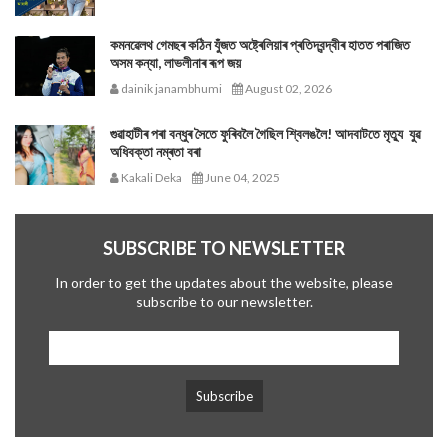
কমনৱেলথ গেমছৰ কঠিন যুঁজত অষ্ট্ৰেলিয়াৰ প্ৰতিদ্বন্দ্বীৰ হাতত পৰাজিত
অসম কন্যা, লাভলীনাৰ ৰূপ জয়
dainik janambhumi
August 02, 2026
গুৱাহাটীৰ পৰা বন্ধুৰ সৈতে ফুৰিবলৈ গৈছিল শ্বিলঙলৈ! আদবাটতে মৃত্যু যুৱ
অধিবক্তা নম্ৰতা বৰা
Kakali Deka
June 04, 2025
SUBSCRIBE TO NEWSLETTER
In order to get the updates about the website, please
subscribe to our newsletter.