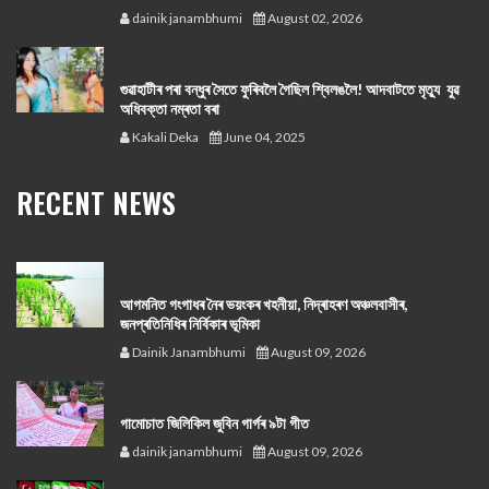
dainik janambhumi
August 02, 2026
গুৱাহাটীৰ পৰা বন্ধুৰ সৈতে ফুৰিবলৈ গৈছিল শ্বিলঙলৈ! আদবাটতে মৃত্যু যুৱ
অধিবক্তা নম্ৰতা বৰা
Kakali Deka
June 04, 2025
RECENT NEWS
আগমনিত গংগাধৰ নৈৰ ভয়ংকৰ খহনীয়া, নিদ্ৰাহৰণ অঞ্চলবাসীৰ,
জনপ্ৰতিনিধিৰ নিৰ্বিকাৰ ভূমিকা
Dainik Janambhumi
August 09, 2026
গামোচাত জিলিকিল জুবিন গাৰ্গৰ ৯টা গীত
dainik janambhumi
August 09, 2026