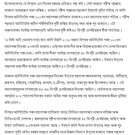
উল্লেখযোগ্য যে বিশ্বত এল নিনোৰ প্ৰভাৱ এতিয়াও পৰা নাই। সেই সময়তে গ্রীষ্ম প্রৱাহে
ভাৰতত ভয়াৱহৰূপ ধাৰণ কৰিছে। ভাৰতত গ্ৰীষ্ম প্ৰৱাহৰ প্রকোপ ইমানেই বৃদ্ধি পাইছে যে কালি
বিশ্বৰ আটাইতকৈ গৰম ১০০খন মহানগৰৰ তালিকাত ভাৰতৰ ৯৭খন মহানগৰে স্থান পাইছে। গ্রীষ্ম
প্রবাহে আটাইতকৈ জটিল পৰিস্থিতিৰ সৃষ্টি কৰিছে উত্তৰ, মধ্য আৰু পূব ভাৰতত। এই
অঞ্চলবোৰত সর্বোচ্চ তাপমাত্রাই অভিলেখৰ সৃষ্টি কৰি ৪৫ ডিগ্রী চেলছিয়াছৰ সীমা পাৰ হৈছে।
'এ কিউ আই বেডাৰ'ৰ তথ্য মতে কালি বিয়লি ২-৩০ বজাত বিশ্বৰ আটাইতকৈ গৰম ১০০খন
মহানগৰৰ ভিতৰত ৯৭খনেই ভাৰতৰ। ওড়িশাৰ বালাংগীৰ আৰু বিহাৰৰ ছাচাৰাম হ'ল দেশৰ ভিতৰতে
আটাইতকৈ গৰম চহৰ। কালি বালাংগীৰত সর্বোচ্চ তাপমাত্রা ৪৮ ডিগ্রী চেলছিয়াছ আছিল।
আনহাতে ছাছাৰামতো কালি সর্বোচ্চ তাপমাত্রা ৪৮ ডিগ্রী চেলছিয়াছ আছিল। ইফালে উত্তৰ
প্ৰদেশৰ বাৰাণসীৰ সৰ্বোচ্চ তাপমাত্রা আছিল ৪৭ ডিগ্রী চেলছিয়াছ।
ভাৰতৰ আটাইতকৈ গৰম মহানগৰসমূহৰ ভিতৰত উত্তৰ প্ৰদেশৰ মজযফৰনগৰ, অযোধ্যা, পাটিয়ালা,
ৱাৰংগল, হৰিদ্বাৰ, গোৱালিয়ৰ, ধানবাদ, চণ্ডীগড়, আগ্রা, ভৰতপুৰ আৰু ছিংগৰলাও আছে। এই
মহানগৰসমূহসৰ তাপমাত্রা ৪৫-৪৬ ডিগ্রী চেলছিয়াছৰ ভিতৰত আছিল। কেইবাখনো মহানগৰত
আর্দ্রতা ৬-৮ শতাংশৰ ভিতৰত থকাত অধিক গৰম অনুভৱ কৰা হয় আৰু জনসাধাৰণৰ জীৱন দুর্বিষহ
কৰি তোলে।
বিশ্বৰ আটাইতকৈ গৰম মহানগৰৰ তালিকাত মাত্র তিনিখন মহানগৰহে ভাৰতৰ বাহিৰৰ আৰু
তিনিওখনেই নেপালৰ। ৰাজস্থানৰ শ্রীগংগানগৰৰ তাপমাত্রা ৪৫ ডিগ্রী চেলছিয়াছ আছিল আৰু
উক্ত তালিকাত ৬২সংখ্যক স্থানত আছে। ইফালে কালি দিনৰ ভাগত উত্তৰ, মধ্য আৰু পূব
ভাৰতত সূৰ্যই অগ্নি বৰষাৰ সময়তে ভাৰতীয় বতৰ বিজ্ঞান বিভাগে উত্তৰ ভাৰতত গৰমৰ প্ৰকোপ