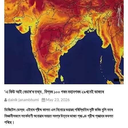
'এ কিউ আই বেডাৰ'ৰ তথ্য , বিশ্বৰ ১০০ গৰম মহানগৰৰ ২৯খনেই ভাৰতৰ
dainik janambhumi
May 23, 2026
ডিজিটেল ডেস্ক: এইবাৰ গ্ৰীষ্ম কালত এল নিনোৱে ভয়াৱহ পৰিস্থিতিৰ সৃষ্টি কৰিব বুলি বতৰ
বিজ্ঞানীসকলে সতর্কবাণী শুনোৱাৰ সময়ত সমগ্ৰ উত্তৰ ভাৰত প্ৰচণ্ড গ্রীষ্ম প্ৰৱাহৰ কবলত
পৰিছে।