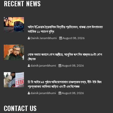
RECENT NEWS
অইল ইণ্ডিয়াৰ ত্রৈমাসিক বিত্তীয় প্রতিবেদন, খাৰুৱা তেল উৎপাদনত
সর্বাধিক ১১ শতাংশ বৃদ্ধি
Dainik Janambhumi
August 08, 2026
লোক সভাত জনালে ৰে'ল মন্ত্ৰীয়ে, আধুনিক ৰূপ দিব ৰাজ্যৰ ৪৮টা ৰে'ল
ষ্টেছনক
dainik janambhumi
August 08, 2026
চি বি আইৰ ৯৪ পৃষ্ঠাৰ অভিযোগনামাত চাঞ্চল্যকৰ তথ্য, নীট-ইউ জিৰ
প্রশ্নকাকত ফাদিলত জড়িত এন টি এৰ বিশেষজ্ঞ
dainik janambhumi
August 08, 2026
CONTACT US