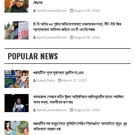
ষ্টেছনক
dainik janambhumi
August 08, 2026
চি বি আইৰ ৯৪ পৃষ্ঠাৰ অভিযোগনামাত চাঞ্চল্যকৰ তথ্য, নীট-ইউ জিৰ
প্রশ্নকাকত ফাদিলত জড়িত এন টি এৰ বিশেষজ্ঞ
dainik janambhumi
August 08, 2026
POPULAR NEWS
গুৱাহাটীত পুনৰ সুৰাসক্ত যুৱতীৰ তাণ্ডৱ
Kakali Deka
March 27, 2025
কমনৱেলথ গেমছৰ কঠিন যুঁজত অষ্ট্ৰেলিয়াৰ প্ৰতিদ্বন্দ্বীৰ হাতত পৰাজিত
অসম কন্যা, লাভলীনাৰ ৰূপ জয়
dainik janambhumi
August 02, 2026
গুৱাহাটীৰ পৰা বন্ধুৰ সৈতে ফুৰিবলৈ গৈছিল শ্বিলঙলৈ! আদবাটতে মৃত্যু যুৱ
অধিবক্তা নম্ৰতা বৰা