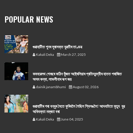
POPULAR NEWS
গুৱাহাটীত পুনৰ সুৰাসক্ত যুৱতীৰ তাণ্ডৱ
Kakali Deka
March 27, 2025
কমনৱেলথ গেমছৰ কঠিন যুঁজত অষ্ট্ৰেলিয়াৰ প্ৰতিদ্বন্দ্বীৰ হাতত পৰাজিত
অসম কন্যা, লাভলীনাৰ ৰূপ জয়
dainik janambhumi
August 02, 2026
গুৱাহাটীৰ পৰা বন্ধুৰ সৈতে ফুৰিবলৈ গৈছিল শ্বিলঙলৈ! আদবাটতে মৃত্যু যুৱ
অধিবক্তা নম্ৰতা বৰা
Kakali Deka
June 04, 2025