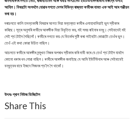
জনসাধাৰণৰ লগতে নেতা, ৰাজনীতিবিদ আৰু ধৰ্মীয় সংগঠনেও ইউটিউবাৰগৰাকীৰ বিৰুদ্ধে ওলাই
আহিল। বিষয়টো সংসদলৈ যোৱাৰ লগতে দেশৰ বিভিন্ন ৰাজ্যত ৰণবীৰৰ নামত এফ আই আৰ পঞ্জীয়ন
কৰা হয়।
দৰাচলতে কালি তদন্তকাৰী বিষয়াৰ আগত দিয়া মন্তব্যত ৰণবীৰ এলাহাবাদিয়াই ভুল স্বীকাৰ
কৰিছে। সূত্ৰ অনুসৰি ৰণবীৰে আৰক্ষীক দিয়া বিবৃতিত কয়, মই সময় ৰাইনাৰ বন্ধু। সেইবাবেই মই
সেই শ্ব’টোলৈ গৈছিলোঁ। ৰণবীৰে লগতে কয় যে বিতৰ্কৰ সৃষ্টি কৰা লাইনটো কোৱাটো তেওঁৰ ভুল।
তেওঁ এই কথা কোৱা উচিত নাছিল।
আচলতে ৰণবীৰে আৰক্ষীৰ সন্মুখত নিজৰ অপৰাধ স্বীকাৰ কৰি দাবী কৰে যে তেওঁ শ্ব’টোলৈ যাবলৈ
কোনো ধৰণৰ ধন লোৱা নাছিল। ৰণবীৰে আৰক্ষীক জনাইছে যে আমি ইউটিউবাৰ আৰু সেইবাবেই
বন্ধুত্বৰ বাবে ইজনে সিজনৰ শ্ব’লৈ গৈ থাকোঁ।
উৎসঃ প্ৰাগ নিউজ ডিজিটেল
Share This