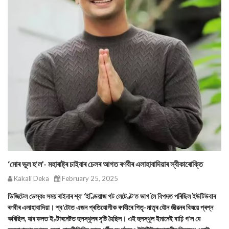
‘মোৰ ভুল হ'ল’- মহাৰাষ্ট্ৰ চাইবাৰ চেলৰ আগত ৰণবীৰ এলাহাবাদিয়াৰ স্বীকাৰোক্তি
Kakali Deka
February 25, 2025
ডিজিটেল ডেস্কঃ সময় ৰাইনাৰ শ্ব’ ‘ইণ্ডিয়াজ গট লেটেণ্ট’ত ভাগ লৈ বিপদত পৰিছিল ইউটিউবাৰ
ৰণবীৰ এলাহাবাদিয়া। শ্ব’টোত এজন প্ৰতিযোগীক ৰণবীৰে পিতৃ-মাতৃৰ যৌন জীৱনৰ বিষয়ে প্ৰশ্ন
কৰিছিল, যাৰ ফলত ইণ্টাৰনেটত হুলস্থূলৰ সৃষ্টি হৈছিল। এই হুলস্থূল ইমানেই বাঢ়ি গ’ল যে