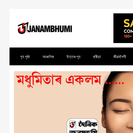
গৃহ পৃষ্ঠা
আঞ্চলিক
উত্তৰ-পূব
ক্ৰীড়া
জীৱনশৈলী