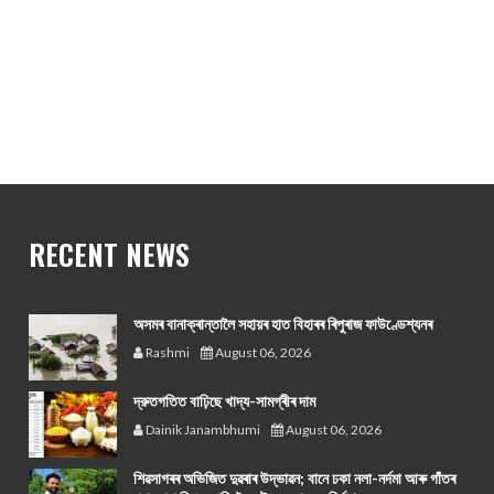
RECENT NEWS
অসমৰ বানাক্ৰান্তালৈ সহায়ৰ হাত বিহাৰৰ ৰিপুৰাজ ফাউণ্ডেশ্যনৰ
Rashmi
August 06, 2026
দ্রুতগতিত বাঢ়িছে খাদ্য-সামগ্ৰীৰ দাম
Dainik Janambhumi
August 06, 2026
শিৱসাগৰৰ অভিজিত দুৱৰাৰ উদ্ভাৱন; বানে ঢকা নলা-নৰ্দমা আৰু গাঁতৰ