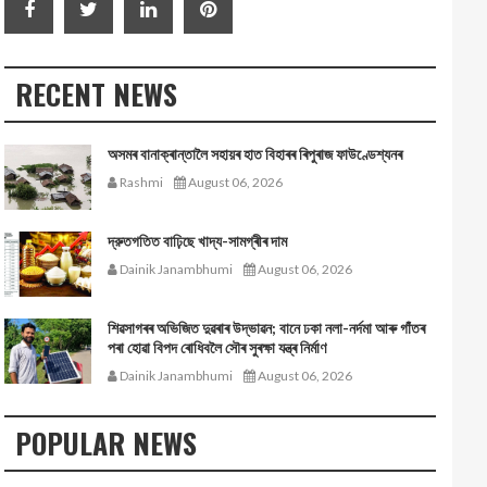
RECENT NEWS
অসমৰ বানাক্ৰান্তালৈ সহায়ৰ হাত বিহাৰৰ ৰিপুৰাজ ফাউণ্ডেশ্যনৰ
Rashmi
August 06, 2026
দ্রুতগতিত বাঢ়িছে খাদ্য-সামগ্ৰীৰ দাম
Dainik Janambhumi
August 06, 2026
শিৱসাগৰৰ অভিজিত দুৱৰাৰ উদ্ভাৱন; বানে ঢকা নলা-নৰ্দমা আৰু গাঁতৰ
পৰা হোৱা বিপদ ৰোধিবলৈ সৌৰ সুৰক্ষা যন্ত্ৰ নিৰ্মাণ
Dainik Janambhumi
August 06, 2026
POPULAR NEWS