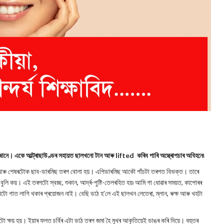
ে জানে। একে আল্ট্ৰাছাউণ্ডৰ সহায়ত ছালখনো টান আৰু lifted কৰিব পাৰি অস্ত্ৰোপচাৰ অবিহনে৷
আৰু শেষৰটোক ছাব-ডাৰমিছ তৰপ বোলা হয়। এপিডাৰমিছ আকৌ পাঁচটা তৰপত বিভক্ত। তাৰে
়। এই তৰপটো স্বচ্ছ, শুকান, আৰ্দ্ৰ-পুষ্টি-তেলৰহিত হয়৷ আমি গা ধোৱাৰ সময়ত, কাপোৰৰ
ো গাত লাগি থকাৰ প্ৰয়োজন নাই। বেছি ডাঠ হ’লে এই ছালখন লেতেৰা, ম্লান, ৰুক্ষ আৰু খহটা
ক্ষয় হয়। ইয়াৰ ফলত চৰ্বিৰ এটা ডাঠ তৰপ জমা হৈ মুখৰ আকৃতিয়েই ডাঙৰ কৰি দিয়ে। বহুতৰ