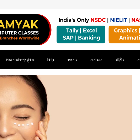
বিজ্ঞান আৰু প্ৰযুক্তি
বিশ্ব
ব্যৱসায়
মনোৰঞ্জন
ৰাষ্ট্ৰীয়
সম