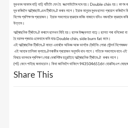
মুখখনৰ আকাৰ বাঢ়ি বাঢ়ি ঘটিটো যেন হৈ ৰঙালাউটোৰ দৰে হয়। Double chin হয়। কাণৰ ক
দূৰ কৰিবলৈ আল্ট্ৰাছাউণ্ডৰ ট্ৰিটমেণ্ট কৰাব লাগে। ইয়াক মানুহৰ মুখৰ ছালত প্ৰয়োগ কৰিবলৈ ব
বিশেষ প্ৰশিক্ষণৰ প্ৰয়োজন। ইয়াক সকলোৱে ব্যৱহাৰ কৰিব নাজানে যদিও নজনাকৈ ব্যৱহাৰ কৰ
উত্তম।
আল্ট্ৰাছনিক ট্ৰিটমেণ্ট কৰালে ছালখন মিহি হয়। ছালৰ উজ্জ্বলতা বাঢ়ে। ছালত পৰা বলিৰে
হৈ বয়সৰ প্ৰভাৱ একেবাৰে কমি যায়৷ Double chin, side burn fat কমে।
এই আল্ট্ৰাছনিক ট্ৰিটমেণ্ট মাহত এবাৰকৈ অভিজ্ঞ আৰু ভালকৈ ট্ৰেইনিং লোৱা সৌন্দৰ্য বিশেষজ্ঞ
এই আহাৰ তালিকা ক্লায়েণ্টগৰাকীৰ প্ৰয়োজন অনুসৰি খাব লাগে। গতিকে সকলোৰে বাবে এই
বিষয়ে ভালদৰে প্ৰশিক্ষণ লোৱা থেৰাপিষ্টৰ হতুৱাইহে আল্ট্ৰাছনিক ট্ৰিটমেণ্ট কৰাব লাগে।
(পঢ়ি কেনে পাইছে জনাবচোন। কিবা জানিবলৈ থাকিলে 9435046516ত হোৱাটছএপ মেছেজ 
Share This