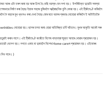
াষত আৰু এটা তৰপ জমা হয় আৰু ঢিলা হৈ বেছি বয়স্ক যেন লগা হয়। উপৰিউক্ত দুয়োটা সমস্যা
িশেষভাৱে নিৰ্মাণ কৰা হৈছে৷ ইয়াক সহজে বুজিবলৈ আল্ট্ৰাছনিক বুলি কোৱা হয়। এই ট্ৰিটমেণ্ট কৰিবলৈ
িবলৈ গৈ বহুতৰ মুখ ধ্বংসও কৰা দেখা গৈছে৷ মোৰ মতে বয়সৰ প্ৰভাৱ নোহোৱা কৰিবলৈ ই আটাইতকৈ
খা বা wrinkles নোহোৱা হয়। ছালৰ তলত জমা হোৱা অতিৰিক্ত চৰ্বি আঁতৰে। মুখৰ আকৃতি আকৌ সৰু
ৰ হতুৱাই কৰাব লাগে। এই ট্ৰিটমেণ্ট কৰোঁতে বিশেষ খাদ্যপ্ৰাণযুক্ত আহাৰ খোৱাৰ প্ৰয়োজন হয়।
 ডায়েট বেলেগ হয়। লগতে এমাহ বা দুমাহলৈ বিশেষ Home careৰ প্ৰয়োজন হয়। এইবোৰৰ
দিব পাৰে। )