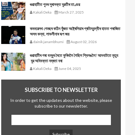
গুৱাহাটীত পুনৰ সুৰাসক্ত যুৱতীৰ তাণ্ডৱ
Kakali Deka
March 27, 2025
কমনৱেলথ গেমছৰ কঠিন যুঁজত অষ্ট্ৰেলিয়াৰ প্ৰতিদ্বন্দ্বীৰ হাতত পৰাজিত
অসম কন্যা, লাভলীনাৰ ৰূপ জয়
dainik janambhumi
August 02, 2026
গুৱাহাটীৰ পৰা বন্ধুৰ সৈতে ফুৰিবলৈ গৈছিল শ্বিলঙলৈ! আদবাটতে মৃত্যু
যুৱ অধিবক্তা নম্ৰতা বৰা
Kakali Deka
June 04, 2025
SUBSCRIBE TO NEWSLETTER
In order to get the updates about the website, please
subscribe to our newsletter.