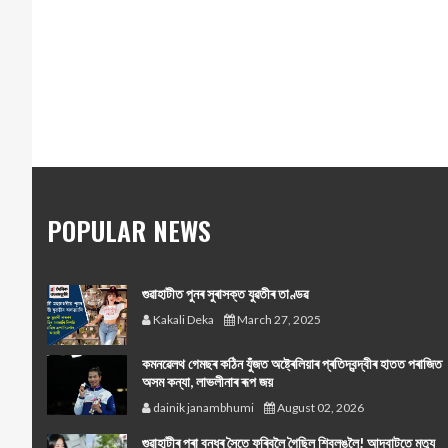
POPULAR NEWS
গুৱাহাটীত পুনৰ সুৰাসক্ত যুৱতীৰ তাণ্ডৱ
Kakali Deka
March 27, 2025
কমনৱেলথ গেমছৰ কঠিন যুঁজত অষ্ট্ৰেলিয়াৰ প্ৰতিদ্বন্দ্বীৰ হাতত পৰাজিত
অসম কন্যা, লাভলীনাৰ ৰূপ জয়
dainik janambhumi
August 02, 2026
গুৱাহাটীৰ পৰা বন্ধুৰ সৈতে ফুৰিবলৈ গৈছিল শ্বিলঙলৈ! আদবাটতে মৃত্যু