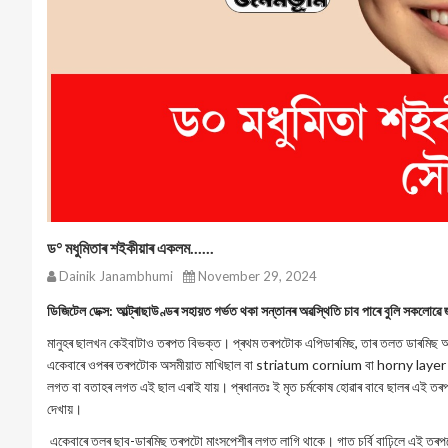
ড° মধুমিতাৰ শ‌ইকীয়াৰ একলম......
Dainik Janambhumi
November 29, 2024
ডিজিটেল ডেক্স: আল্ট্ৰাছাউণ্ডৰ সহায়ত গৰ্ভত থকা সন্তানৰ অৱস্থিতি চাব পাৰে বুলি সকলোৱ
মানুহৰ ছালখন কেইবাটাও তৰপত বিভক্ত। প্ৰথম তৰপটোক এপিডাৰমিছ, তাৰ তলত ডাৰমিছ 
একেবাৰে ওপৰৰ তৰপটোক অসমীয়াত মাখিছাল বা striatum cornium বা horny layer বুলি কয
লগত বা বতাহৰ লগত এই ছাল এৰাই যায়। প্ৰধানতঃ ই মৃত চৰ্মকোষ হোৱাৰ বাবে ছালৰ এই তৰপট
দেখায়।
একেবাৰে তলৰ ছাব-ডাৰমিছ তৰপটো মাংসপেশীৰ লগত লাগি থাকে। গাত চৰ্বি বাঢ়িলে এই তৰপটো 