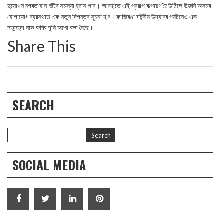
দুয়োখন নগৰত যান-জঁটৰ সমস্যা হ্রাস পাব। আনহাতে এই প্রকল্প ৰূপায়ণ হৈ উঠিলে উজনি অসমৰ
যোগাযোগ ব্যৱস্থাত এক নতুন দিগন্তৰ সূচনা হ'ব। কাজিৰঙা ৰাষ্ট্ৰীয় উদ্যানৰ পৰ্যটনেও এক
নতুনত্ব লাভ কৰিব বুলি আশা কৰা হৈছে।
Share This
SEARCH
SOCIAL MEDIA