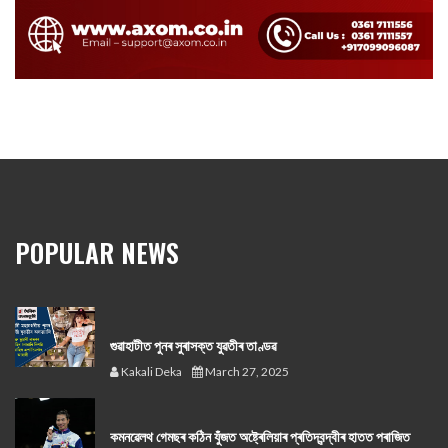
POPULAR NEWS
গুৱাহাটীত পুনৰ সুৰাসক্ত যুৱতীৰ তাণ্ডৱ
Kakali Deka
March 27, 2025
কমনৱেলথ গেমছৰ কঠিন যুঁজত অষ্ট্ৰেলিয়াৰ প্ৰতিদ্বন্দ্বীৰ হাতত পৰাজিত