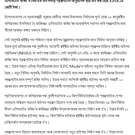
এলিভেটেড কৰিড'ৰ নিৰ্মাণকে ধৰি সমগ্র প্রকল্পটোৰ আনুমানিক ব্যয় ধার্য কৰা হৈছে ৪,৮২৯.১৪
কোটি টকা।
উল্লেখযোগ্য যে প্রধানমন্ত্রী নৰেন্দ্ৰ মোদীয়ে অসম বিধানসভা নিৰ্বাচনৰ পূৰ্বে যোৱা ১৮ জানুৱাৰীত
কলিয়াবৰত উপস্থিত হৈ কাজিৰঙা এলিভেটেড কৰিড'ৰৰ আধাৰশিলা স্থাপন কৰি প্ৰকল্পটোৰ কাম
শীঘ্ৰে আৰম্ভ কৰাত গুৰুত্ব দিছিল।
সেই অনুসৰি ৰাষ্ট্ৰীয় পথ পৰিবহণ আৰু ঘাইপথ মন্ত্ৰ্যালয়ে প্রকল্পটোৰ বাবে নিবিদা আহ্বান কৰিছে।
ইয়াৰ পূৰ্বে কলিয়াবৰৰ পৰা নুমলীগড় সংযোগী ৰাষ্ট্ৰীয় ঘাইপথ উন্নয়ন প্ৰকল্পৰ দায়িত্ব ৰাষ্ট্ৰীয় ঘাইপথ
প্ৰাধিকৰণ (NHAI)-ক অর্পণ কৰা হৈছিল। সেই অনুসৰি এন এইচ এ আয়ে কাজিৰঙা এলিভেটেড
কৰিড'ৰসহ প্রকল্পটোৰ বাবে নিবিদা আহ্বান কৰিছিল যদিও প্রথমবাৰৰ বাবে আহ্বান বাতিল কৰা
হয়। ইয়াৰ পাছত এতিয়া দ্বিতীয়বাৰৰ বাবে 'EPC Mode'ৰ অধীনত নতুনকৈ নিবিদা আহ্বান কৰা
হৈছে। নতুন নিবিদা অনুসৰি, নির্বাচিত নির্মাণ সংস্থাই কাম লাভ কৰাৰ পাছত তিনি বছৰৰ ভিতৰত
প্ৰকল্পটোৰ কাম সম্পূৰ্ণ কৰিব লাগিব। ইয়াৰ লগতে সংশ্লিষ্ট ৰাষ্ট্ৰীয় ঘাইপথ অংশটো পৰৱৰ্তী ১০
বছৰৰ বাবে ৰক্ষণাবেক্ষণৰ দায়িত্বও নিৰ্মাণকাৰী সংস্থাটোৰ ওপৰত ন্যস্ত থাকিব।
প্রণিধানযোগ্য যে কলিয়াবৰৰ পৰা নুমলীগড়লৈকে ৮৬ কিল'মিটাৰ দৈৰ্ঘ্যৰ এই প্ৰকল্পটোক দেশৰ
অন্যতম পৰিৱেশ-সচেতন ঘাইপথ প্রকল্প হিচাপে গণ্য কৰা হৈছে। ইয়াৰ ভিতৰত ৩৫ কিল'মিটাৰ
দীঘল এলিভেটেড কৰিড'ৰ কাজিৰঙা ৰাষ্ট্ৰীয় উদ্যানৰ মাজৰ অংশত নিৰ্মাণ কৰা হ'ব। ইয়াৰ উপৰি ২১
কিল'মিটাৰ দৈৰ্ঘ্যৰ বাইপাছ আৰু ৩০ কিল'মিটাৰ বৰ্তমানৰ ৰাষ্ট্ৰীয় ঘাইপথছোৱা দুটা লেনৰ পৰা
চাৰিলেনলৈ সম্প্ৰসাৰণ ঘটোৱা হ'ব।
প্ৰকল্পৰ অংশ হিচাপে জখলাবন্ধা আৰু বোকাখাতত নতুন বাইপাছ নির্মাণ কৰা হ'ব। ইয়াৰ ফলত