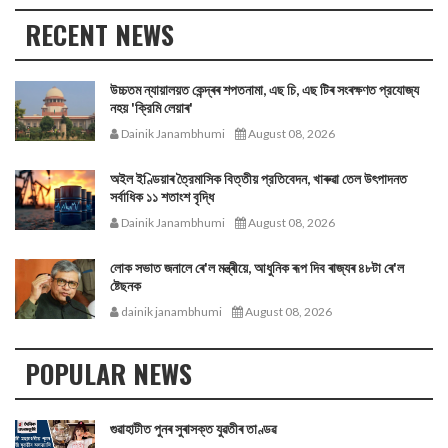
RECENT NEWS
উচ্চতম ন্যায়ালয়ত কেন্দ্ৰৰ শপতনামা, এছ চি, এছ টিৰ সংৰক্ষণত প্রযোজ্য
নহয় 'ক্রিমি লেয়াৰ'
Dainik Janambhumi
August 08, 2026
অইল ইণ্ডিয়াৰ ত্রৈমাসিক বিত্তীয় প্রতিবেদন, খাৰুৱা তেল উৎপাদনত
সর্বাধিক ১১ শতাংশ বৃদ্ধি
Dainik Janambhumi
August 08, 2026
লোক সভাত জনালে ৰে'ল মন্ত্ৰীয়ে, আধুনিক ৰূপ দিব ৰাজ্যৰ ৪৮টা ৰে'ল
ষ্টেছনক
dainik janambhumi
August 08, 2026
POPULAR NEWS
গুৱাহাটীত পুনৰ সুৰাসক্ত যুৱতীৰ তাণ্ডৱ