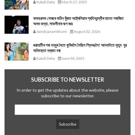
Kakali Deka
March 27, 2025
কমনৱেলথ গেমছৰ কঠিন যুঁজত অষ্ট্ৰেলিয়াৰ প্ৰতিদ্বন্দ্বীৰ হাতত পৰাজিত
অসম কন্যা, লাভলীনাৰ ৰূপ জয়
dainik janambhumi
August 02, 2026
গুৱাহাটীৰ পৰা বন্ধুৰ সৈতে ফুৰিবলৈ গৈছিল শ্বিলঙলৈ! আদবাটতে মৃত্যু যুৱ
অধিবক্তা নম্ৰতা বৰা
Kakali Deka
June 04, 2025
SUBSCRIBE TO NEWSLETTER
In order to get the updates about the website, please
subscribe to our newsletter.