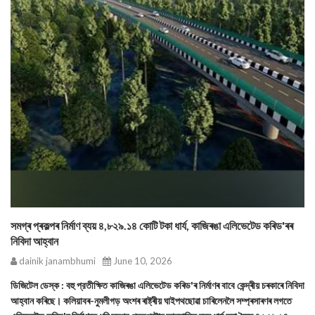
সমগ্ৰ প্ৰকল্পৰ নিৰ্মাণ ব্যয় ৪,৮২৯.১৪ কোটি টকা ধার্য, কাজিৰঙা এলিভেটেড কৰিড'ৰৰ
নিবিদা আহ্বান
dainik janambhumi
June 10, 2026
ডিজিটেল ডেস্ক : বহু প্রতীক্ষিত কাজিৰঙা এলিভেটেড কৰিড'ৰ নিৰ্মাণৰ বাবে কেন্দ্ৰীয় চৰকাৰে নিবিদা
আহ্বান কৰিছে। কলিয়াবৰ-নুমলীগড় অংশৰ ৰাষ্ট্ৰীয় ঘাইপথছোৱা চাৰিলেনলৈ সম্প্ৰসাৰণৰ লগতে