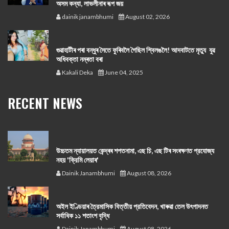
অসম কন্যা, লাভলীনাৰ ৰূপ জয়
dainik janambhumi
August 02, 2026
গুৱাহাটীৰ পৰা বন্ধুৰ সৈতে ফুৰিবলৈ গৈছিল শ্বিলঙলৈ! আদবাটতে মৃত্যু যুৱ
অধিবক্তা নম্ৰতা বৰা
Kakali Deka
June 04, 2025
RECENT NEWS
উচ্চতম ন্যায়ালয়ত কেন্দ্ৰৰ শপতনামা, এছ চি, এছ টিৰ সংৰক্ষণত প্রযোজ্য
নহয় 'ক্রিমি লেয়াৰ'
Dainik Janambhumi
August 08, 2026
অইল ইণ্ডিয়াৰ ত্রৈমাসিক বিত্তীয় প্রতিবেদন, খাৰুৱা তেল উৎপাদনত
সর্বাধিক ১১ শতাংশ বৃদ্ধি
Dainik Janambhumi
August 08, 2026