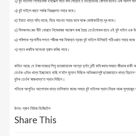
২) বুট দাইলত গ্লিচেমিক ইনডেক্স অতি কম সেয়েহে ই ডায়েবেটিছ ৰোগীৰ বাবেও এক আদৰ্শ খ
৩) বুট দাইলে ৰক্ত শৰ্কৰা নিয়ন্ত্ৰণত সহায় কৰে।
৪) ইয়াত খাদ্য আঁহ থাকে, যিয়ে পাচনত সহায় কৰে আৰু কোষ্ঠকাঠিন্য দূৰ কৰে।
৫) যিসকলৰ ৰেড মীট খোৱাত নিষেধাজ্ঞা আৰোপ কৰা হৈছে তেওঁলোকৰ বাবে এই বুট দাইল এক উত্
৬) পৰিপাক প্রণালীৰ লগতে শৰীৰৰ পৰা বিষাক্ত দ্রব্য বুট দাইলে উলিয়াই পঠিওৱাত সহায় কৰে৷
৭) স্তন কৰ্কটৰ আশংকা হ্ৰাস কৰিব পাৰে।
কথিত আছে যে ঔৰাংগজেৱে পিতৃ ছাহজাহানক আগ্রা দুর্গত বন্দী কৰি ৰখাৰ সময়ত জীৱনৰ বাকী অ
তেওঁক এবিধ খাদ্য ইচ্ছামতে বাছি ল’বলৈ সুযোগ দিছিল৷ অভিজ্ঞতাপুষ্ট ছাহজাহানে খাদ্য হিচাপে
বুটক তেওঁৰ ‘ৰাজখাদ্য’ত স্থান দিছিল।
গতিকে আপুনিও আপোনাৰ খাদ্য তালিকাত মাজে-সময়ে বুট দাইলক স্থান দিয়ক আৰু সুস্বাস্থ্য
উৎস: প্ৰাগ নিউজ ডিজিটেল
Share This