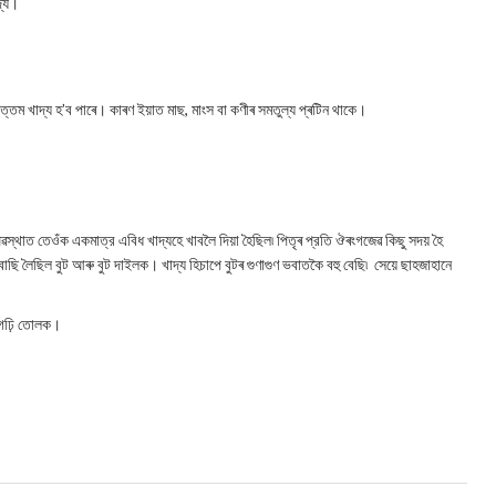
াদ্য।
তম খাদ্য হ’ব পাৰে। কাৰণ ইয়াত মাছ, মাংস বা কণীৰ সমতুল্য প্ৰটিন থাকে।
ৱস্থাত তেওঁক একমাত্র এবিধ খাদ্যহে খাবলৈ দিয়া হৈছিল৷ পিতৃৰ প্রতি ঔৰংগজেৱ কিছু সদয় হৈ
 বাছি লৈছিল বুট আৰু বুট দাইলক। খাদ্য হিচাপে বুটৰ গুণাগুণ ভবাতকৈ বহু বেছি৷ সেয়ে ছাহজাহানে
 গঢ়ি তোলক।