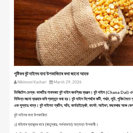
পুষ্টিকৰ বুট দাইলৰ নানা উপকাৰিতাৰ কথা জানো আহক
Nikimoni Kachari
March 29, 2026
ডিজিটেল ডেস্ক: ভাৰতীয় পাকঘৰত বুট দাইল জনপ্ৰিয় ব্যঞ্জন। বুট দাইল (Chana Dal) এক প
বিভিন্ন মছলা ব্যৱহাৰ কৰি প্ৰস্তুত কৰা হয়। বুট দাইল বিশেষকৈ ৰুটী, পৰঠা, লুচি, পুৰিৰ সৈতে স
এক সুস্বাদু খাদ্য। বুট দাইলত প্ৰটিন, আঁহ, কাৰ্বহাইড্ৰেট, ফলেট, আইৰণ, ফছফৰাছ আৰু কে
বুট দাইলৰ নানা উপকাৰিতা
১) মহিলাৰ স্বাস্থ্যৰ বাবে (ঋতুস্ৰাৱ, গৰ্ভধাৰণত) অত্যন্ত উপকাৰী।