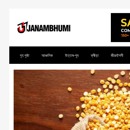
গৃহ পৃষ্ঠা
আঞ্চলিক
উত্তৰ-পূব
ক্ৰীড়া
জীৱনশৈলী