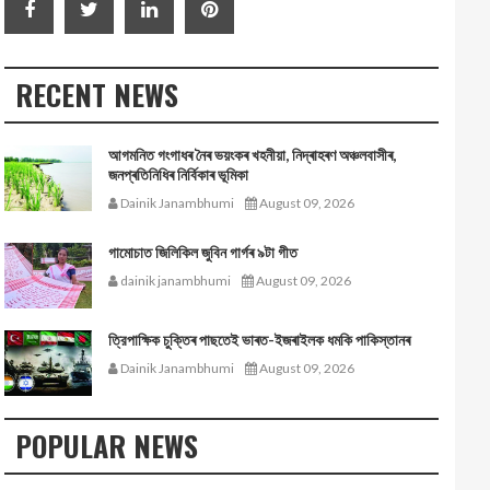
RECENT NEWS
আগমনিত গংগাধৰ নৈৰ ভয়ংকৰ খহনীয়া, নিদ্ৰাহৰণ অঞ্চলবাসীৰ,
জনপ্ৰতিনিধিৰ নিৰ্বিকাৰ ভূমিকা
Dainik Janambhumi
August 09, 2026
গামোচাত জিলিকিল জুবিন গাৰ্গৰ ৯টা গীত
dainik janambhumi
August 09, 2026
ত্রিপাক্ষিক চুক্তিৰ পাছতেই ভাৰত-ইজৰাইলক ধমকি পাকিস্তানৰ
Dainik Janambhumi
August 09, 2026
POPULAR NEWS