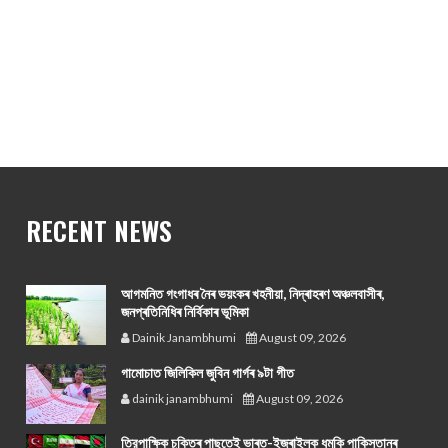
RECENT NEWS
আগমনিত গংগাধৰ নৈৰ ভয়ংকৰ খহনীয়া, নিদ্ৰাহৰণ অঞ্চলবাসীৰ,
জনপ্ৰতিনিধিৰ নিৰ্বিকাৰ ভূমিকা
Dainik Janambhumi
August 09, 2026
গামোচাত জিলিকিল জুবিন গাৰ্গৰ ৯টা গীত
dainik janambhumi
August 09, 2026
ত্রিপাক্ষিক চুক্তিৰ পাছতেই ভাৰত-ইজৰাইলক ধমকি পাকিস্তানৰ