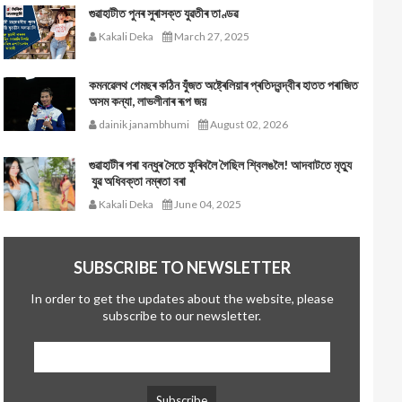
গুৱাহাটীত পুনৰ সুৰাসক্ত যুৱতীৰ তাণ্ডৱ
Kakali Deka
March 27, 2025
কমনৱেলথ গেমছৰ কঠিন যুঁজত অষ্ট্ৰেলিয়াৰ প্ৰতিদ্বন্দ্বীৰ হাতত পৰাজিত
অসম কন্যা, লাভলীনাৰ ৰূপ জয়
dainik janambhumi
August 02, 2026
গুৱাহাটীৰ পৰা বন্ধুৰ সৈতে ফুৰিবলৈ গৈছিল শ্বিলঙলৈ! আদবাটতে মৃত্যু
যুৱ অধিবক্তা নম্ৰতা বৰা
Kakali Deka
June 04, 2025
SUBSCRIBE TO NEWSLETTER
In order to get the updates about the website, please
subscribe to our newsletter.