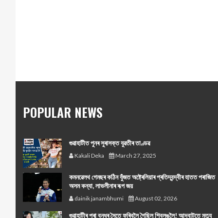
POPULAR NEWS
গুৱাহাটীত পুনৰ সুৰাসক্ত যুৱতীৰ তাণ্ডৱ
Kakali Deka
March 27, 2025
কমনৱেলথ গেমছৰ কঠিন যুঁজত অষ্ট্ৰেলিয়াৰ প্ৰতিদ্বন্দ্বীৰ হাতত পৰাজিত
অসম কন্যা, লাভলীনাৰ ৰূপ জয়
dainik janambhumi
August 02, 2026
গুৱাহাটীৰ পৰা বন্ধুৰ সৈতে ফুৰিবলৈ গৈছিল শ্বিলঙলৈ! আদবাটতে মৃত্যু