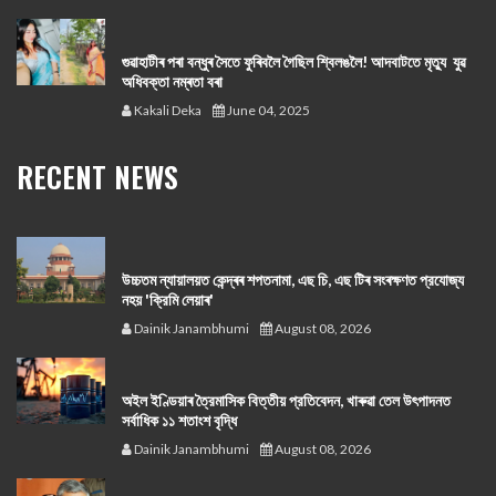
গুৱাহাটীৰ পৰা বন্ধুৰ সৈতে ফুৰিবলৈ গৈছিল শ্বিলঙলৈ! আদবাটতে মৃত্যু যুৱ
অধিবক্তা নম্ৰতা বৰা
Kakali Deka
June 04, 2025
RECENT NEWS
উচ্চতম ন্যায়ালয়ত কেন্দ্ৰৰ শপতনামা, এছ চি, এছ টিৰ সংৰক্ষণত প্রযোজ্য
নহয় 'ক্রিমি লেয়াৰ'
Dainik Janambhumi
August 08, 2026
অইল ইণ্ডিয়াৰ ত্রৈমাসিক বিত্তীয় প্রতিবেদন, খাৰুৱা তেল উৎপাদনত
সর্বাধিক ১১ শতাংশ বৃদ্ধি
Dainik Janambhumi
August 08, 2026