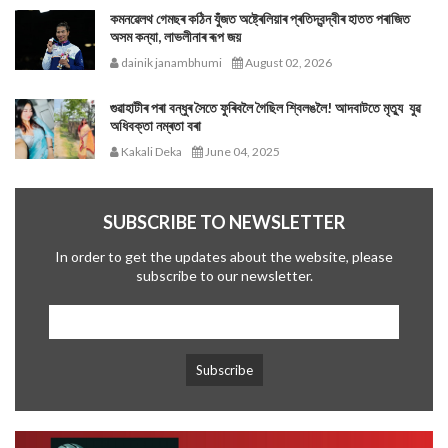
কমনৱেলথ গেমছৰ কঠিন যুঁজত অষ্ট্ৰেলিয়াৰ প্ৰতিদ্বন্দ্বীৰ হাতত পৰাজিত
অসম কন্যা, লাভলীনাৰ ৰূপ জয়
dainik janambhumi
August 02, 2026
গুৱাহাটীৰ পৰা বন্ধুৰ সৈতে ফুৰিবলৈ গৈছিল শ্বিলঙলৈ! আদবাটতে মৃত্যু যুৱ
অধিবক্তা নম্ৰতা বৰা
Kakali Deka
June 04, 2025
SUBSCRIBE TO NEWSLETTER
In order to get the updates about the website, please
subscribe to our newsletter.