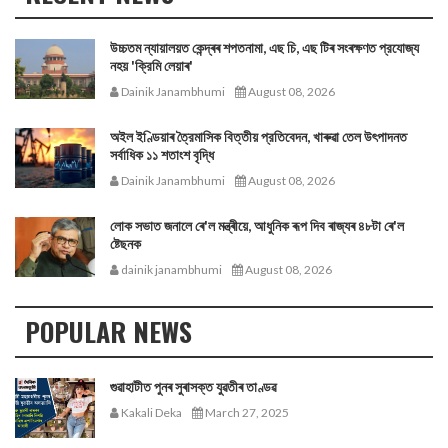
উচ্চতম ন্যায়ালয়ত কেন্দ্ৰৰ শপতনামা, এছ চি, এছ টিৰ সংৰক্ষণত প্রযোজ্য
নহয় 'ক্রিমি লেয়াৰ'
Dainik Janambhumi
August 08, 2026
অইল ইণ্ডিয়াৰ ত্রৈমাসিক বিত্তীয় প্রতিবেদন, খাৰুৱা তেল উৎপাদনত
সর্বাধিক ১১ শতাংশ বৃদ্ধি
Dainik Janambhumi
August 08, 2026
লোক সভাত জনালে ৰে'ল মন্ত্ৰীয়ে, আধুনিক ৰূপ দিব ৰাজ্যৰ ৪৮টা ৰে'ল
ষ্টেছনক
dainik janambhumi
August 08, 2026
POPULAR NEWS
গুৱাহাটীত পুনৰ সুৰাসক্ত যুৱতীৰ তাণ্ডৱ
Kakali Deka
March 27, 2025