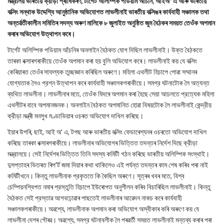
মন্ত্রালয় ভাৰতীয় ক্রীড়া প্ৰাধিকৰণ, টার্গেট অলিম্পিক পডিয়াম আঁচনি, আইঅ' এ আৰু ভাৰতীয়
বক্সিং সন্থাক উদ্দেশ্যি আনুষ্ঠানিক অভিযোগত লাভলীনাই ভাৰতীয় বক্সিঙৰ কাৰ্যবাহী সঞ্চালক তথা
অন্তৰ্ৱতীকালীন সমিতিৰ সদস্য অৰুণ মালিকে ৮ জুলাইত অনুষ্ঠিত জুম বৈঠকৰ সময়ত তেওঁক অপমান
কৰাৰ অভিযোগ উত্থাপন কৰে।
টার্গেট অলিম্পিক পডিয়াম আঁচনিৰ অনলাইন বৈঠকত যোগ দিছিল লাভলীনাই। উক্ত বৈঠকতে
তাৰকা বক্সাৰগৰাকীয়ে তেওঁক অপমান কৰা হয় বুলি অভিযোগ কৰে। লাভলীনাই কয় যে বক্সিং
কেৰিয়াৰত তেওঁৰ সাফল্যক তুচ্ছজ্ঞান কৰিছিল অৰুণে। মহিলা এথলীট হিচাপে পোৱা সম্মানৰ
যোগ্যতাক লৈও প্রশ্ন উত্থাপন কৰে কার্যবাহী সঞ্চালকগৰাকীয়ে। সমগ্র ঘটনাটোক লৈ অত্যন্ত
ব্যথিত লাভলীনা। লাভলীনাৰ মতে, তেওঁক যিদৰে অপমান কৰা হৈছে সেয়া আচলতে প্রত্যেক মহিলা
এথলীটৰ বাবে অপমানজনক। অনলাইন বৈঠকত অপমানিত হোৱা বিষয়টোক লৈ লাভলীনাই কেন্দ্রীয়
ক্রীড়া মন্ত্ৰী মনসুখ মণ্ডাভিয়াৰ ওচৰত অভিযোগ দাখিল কৰিছে।
ইয়াৰ উপৰি, ছাই, আই অ' এ, টপছ আৰু ভাৰতীয় বক্সিং ফেডাৰেশ্যনৰ ওচৰতো অভিযোগ দাখিল
কৰিছে তাৰকা বক্সাৰগৰাকীয়ে। লাভলীনাৰ অভিযোগৰ ভিত্তিত তদন্তৰ নিৰ্দেশ দিছে ক্রীড়া
মন্ত্রালয়ে। সেই নির্দেশৰ ভিত্তিত তিনি সদস্য কমিটী গঠন কৰিছে ভাৰতীয় অলিম্পিক সংস্থাই।
দুসপ্তাহৰ ভিতৰত ৰিপ'ৰ্ট জমা দিয়াৰ কথা থাকিলেও এই পর্যন্ত তদন্তৰ কাম শেষ কৰিব পৰা নাই
কমিটীখনে। কিন্তু লাভলীনাক প্রকৃততে কি কৈছিল অৰুণে। সূত্ৰৰ খবৰ মতে, বিশ্ব
চেম্পিয়নশ্বিপত নমাৰ প্রস্তুতি হিচাপে ইউৰোপত অনুশীলন কৰিব বিচাৰিছিল লাভলীনাই। কিন্তু
বৈঠকত সেই প্রস্তাৱ আগবঢ়োৱাৰ পাছতেই লাভলীনাৰ আৱেদন নাকচ কৰে কাৰ্যবাহী
সঞ্চালকগৰাকীয়ে। অৱশ্যে, লাভলীনাক অপমান কৰা অভিযোগ অস্বীকাৰ কৰি অৰুণে কয় যে
লাভলীনা দেশৰ গৌৰৱ। অৱশ্যে, সমগ্র ঘটনাবলীক লৈ পৰৱৰ্তী সময়ত লাভলীনাই মন্তব্য কৰাৰ পৰা