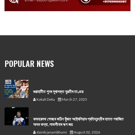
POPULAR NEWS
গুৱাহাটীত পুনৰ সুৰাসক্ত যুৱতীৰ তাণ্ডৱ
Kakali Deka
March 27, 2025
কমনৱেলথ গেমছৰ কঠিন যুঁজত অষ্ট্ৰেলিয়াৰ প্ৰতিদ্বন্দ্বীৰ হাতত পৰাজিত
অসম কন্যা, লাভলীনাৰ ৰূপ জয়
dainik janambhumi
August 02, 2026