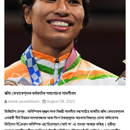
বক্সিং ফেডাৰেশ্যনৰ কৰ্মকৰ্তাক সমালোচনা লাভলীনাৰ
dainik janambhumi
August 08, 2025
ডিজিটেল ডেস্ক : অলিম্পিকৰ ব্ৰঞ্জৰ পদক বিজয়ী লাভলীনা বৰগোহাঁয়ে ভাৰতীয় বক্সিং ফেডাৰেশ্যনৰ
এগৰাকী শীর্ষ বিষয়াৰ অসম্মানজনক আৰু লিংগ বৈষম্যমূলক আচৰণৰ বিৰুদ্ধে তোলা অভিযোগৰ
ভিত্তিত ইণ্ডিয়ান অলিম্পিক এছ'চিয়েশ্যনে (আই অ' এ) তদন্ত আৰম্ভ কৰিছে। ক্রীড়া