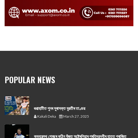
POPULAR NEWS
গুৱাহাটীত পুনৰ সুৰাসক্ত যুৱতীৰ তাণ্ডৱ
Kakali Deka
March 27, 2025
কমনৱেলথ গেমছৰ কঠিন যুঁজত অষ্ট্ৰেলিয়াৰ প্ৰতিদ্বন্দ্বীৰ হাতত পৰাজিত