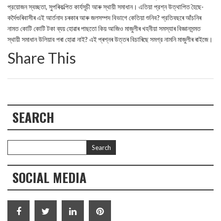
প্রয়োজন স্বচ্ছতা, সুপৰিকল্পিত কার্যসূচী আৰু স্থায়ী সমাধান। এতিয়া প্রশ্ন উত্থাপিত হৈছে-
কৰ্দৈগুৰিবাসীৰ এই আৰ্তনাদ চৰকাৰ আৰু জলসম্পদ বিভাগে কেতিয়া শুনিব? প্রতিবছৰে আঁচনিৰ
নামত কোটি কোটি টকা ব্যয় হোৱাৰ পাছতো কিয় আজিও মাজুলীৰ খহনীয়া সমস্যাৰ বিজ্ঞানসন্মত
স্থায়ী সমাধান উলিয়াব পৰা হোৱা নাই? এই প্ৰশ্নৰ উত্তৰ বিচাৰিছে সমগ্র নামনি মাজুলীৰ ৰাইজে।
Share This
SEARCH
SOCIAL MEDIA