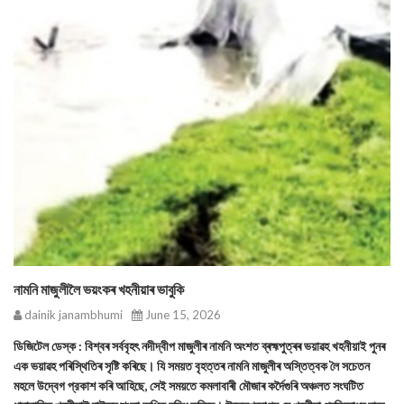
নামনি মাজুলীলৈ ভয়ংকৰ খহনীয়াৰ ভাবুকি
dainik janambhumi
June 15, 2026
ডিজিটেল ডেস্ক : বিশ্বৰ সৰ্ববৃহৎ নদীদ্বীপ মাজুলীৰ নামনি অংশত ব্ৰহ্মপুত্ৰৰ ভয়াৱহ খহনীয়াই পুনৰ
এক ভয়াৱহ পৰিস্থিতিৰ সৃষ্টি কৰিছে। যি সময়ত বৃহত্তৰ নামনি মাজুলীৰ অস্তিত্বক লৈ সচেতন
মহলে উদ্বেগ প্রকাশ কৰি আহিছে, সেই সময়তে কমলাবাৰী মৌজাৰ কৰ্দৈগুৰি অঞ্চলত সংঘটিত