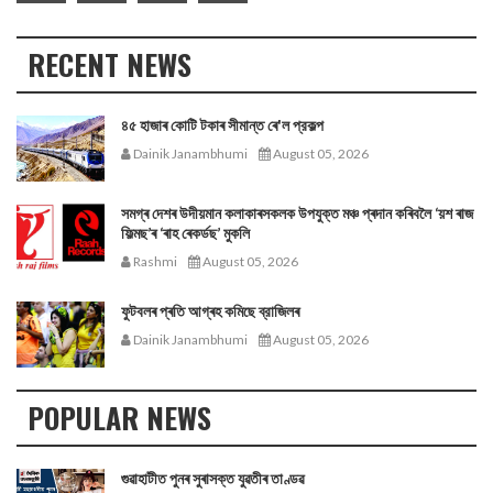
RECENT NEWS
৪৫ হাজাৰ কোটি টকাৰ সীমান্ত ৰে'ল প্রকল্প
Dainik Janambhumi
August 05, 2026
সমগ্ৰ দেশৰ উদীয়মান কলাকাৰসকলক উপযুক্ত মঞ্চ প্ৰদান কৰিবলৈ ‘য়শ ৰাজ
ফিল্মছ’ৰ ‘ৰাহ ৰেকৰ্ডছ’ মুকলি
Rashmi
August 05, 2026
ফুটবলৰ প্ৰতি আগ্ৰহ কমিছে ব্রাজিলৰ
Dainik Janambhumi
August 05, 2026
POPULAR NEWS
গুৱাহাটীত পুনৰ সুৰাসক্ত যুৱতীৰ তাণ্ডৱ