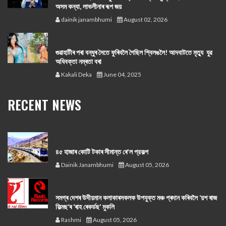
অসম কন্যা, লাভলীনাৰ ৰূপ জয়
dainik janambhumi
August 02, 2026
গুৱাহাটীৰ পৰা বন্ধুৰ সৈতে ফুৰিবলৈ গৈছিল শ্বিলঙলৈ! আদবাটতে মৃত্যু যুৱ
অধিবক্তা নম্ৰতা বৰা
Kakali Deka
June 04, 2025
RECENT NEWS
৪৫ হাজাৰ কোটি টকাৰ সীমান্ত ৰে'ল প্রকল্প
Dainik Janambhumi
August 05, 2026
সমগ্ৰ দেশৰ উদীয়মান কলাকাৰসকলক উপযুক্ত মঞ্চ প্ৰদান কৰিবলৈ ‘য়শ ৰাজ
ফিল্মছ’ৰ ‘ৰাহ ৰেকৰ্ডছ’ মুকলি
Rashmi
August 05, 2026