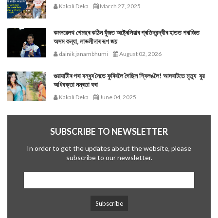
Kakali Deka
March 27, 2025
কমনৱেলথ গেমছৰ কঠিন যুঁজত অষ্ট্ৰেলিয়াৰ প্ৰতিদ্বন্দ্বীৰ হাতত পৰাজিত
অসম কন্যা, লাভলীনাৰ ৰূপ জয়
dainik janambhumi
August 02, 2026
গুৱাহাটীৰ পৰা বন্ধুৰ সৈতে ফুৰিবলৈ গৈছিল শ্বিলঙলৈ! আদবাটতে মৃত্যু যুৱ
অধিবক্তা নম্ৰতা বৰা
Kakali Deka
June 04, 2025
SUBSCRIBE TO NEWSLETTER
In order to get the updates about the website, please
subscribe to our newsletter.