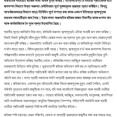
ধাৰাবাহিক খহনীয়াই ৰাইজৰ শংকা অধিক বৃদ্ধি কৰিছে। উল্লেখযোগ্য যে খহনীয়া প্ৰতিৰোধৰ বাবে
জলসম্পদ বিভাগে উক্ত অঞ্চলত কেইদিনমান পূর্বে সুৰক্ষামূলক ব্যৱস্থা গ্রহণ কৰিছিল। কিন্তু
আশ্চর্যজনকভাৱে বিভাগে মাত্র তিনিদিন পূর্বে সম্পন্ন কৰা কামৰ একাংশ ইতিমধ্যে ব্রহ্মপুত্ৰৰ
ভয়ংকৰ গৰাখহনীয়াত জাহ গৈছে। ইয়াৰ ফলত অঞ্চলটোৰ ৰাইজৰ মাজত বিভাগীয় কামৰ গুণগত মান
আৰু কাৰ্যকাৰিতাক লৈ পুনৰ প্ৰশ্ন উত্থাপিত হৈছে।
স্থানীয় সূত্রে জানিবলৈ দিয়া মতে, কৰ্দৈগুৰি অঞ্চলত ব্রহ্মপুত্রই এতিয়া সংহাৰী ৰূপ ধাৰণ কৰিছে।
বিঘাই বিঘাই কৃষিভূমি নদীৰ বুকুত বিলীন হোৱাৰ লগতে বহু স্থানত বৃহৎ বৃহৎ অংশ জাহ যোৱাৰ দৃশ্যই
আতংকৰ সৃষ্টি কৰিছে। অঞ্চলটোত খহনীয়াই এনে ৰূপ ধাৰণ কৰিছে যে কৰ্দৈগুৰি মূল পথটো নিশ্চিহ্ন
হ'বলৈ মাত্র প্রায় ২ মিটাৰ দূৰত্বহে বাকী আছে। ইফালে, ব্রহ্মপুত্ৰ ব'ৰ্ড আৰু জলসম্পদ বিভাগৰ
পৰিকল্পনাহীন কামৰ ফলতেই বৃহত্তৰ নামনি মাজুলী এতিয়া অস্তিত্বৰ সংকটৰ সন্মুখীন হৈছে বুলি
অভিযোগ উত্থাপন কৰিছে স্থানীয় লোকে। কৰ্দৈগুৰিৰ লগতে মহৰিচুক অঞ্চলতো খহনীয়াৰ
ভয়াৱহতাই চিন্তিত কৰি তুলিছে। ভুক্তভোগী ৰাইজে অভিযোগ কৰি কয় যে প্রতিবছৰে কোটি
কোটি টকা ব্যয় কৰি খহনীয়া প্ৰতিৰোধী আঁচনি ৰূপায়ণ কৰা হয় যদিও বাৰিষা খহনীয়াত অধিকাংশ
আঁচনি জাহ যায়। ফলত স্থায়ী সমাধানৰ সলনি অস্থায়ী ব্যৱস্থাৰ নামত ৰাজহুৱা ধনৰ অপচয়হে চলি
আছে। ৰাইজৰ মতে, একালৰ বৃহৎ আঁহতগুৰি মৌজা যিদৰে ব্ৰহ্মপুত্ৰৰ বুকুত হেৰাই গৈছিল, একেই
পৰিণতি বৃহত্তৰ নামনি মাজুলীৰো হ'ব পাৰে, যদি সময় থাকোঁতেই বিজ্ঞানসন্মত আৰু স্থায়ী খহনীয়া
প্ৰতিৰোধী ব্যৱস্থা গ্ৰহণ কৰা নহয়। সেয়েহে কৰ্দৈগুৰি, মহৰিচুক, ভকতচাপৰি, ভালুকমৰা, মালাপিন্ধা
আদি সংকটজনক অঞ্চলসমূহত আধুনিক বিজ্ঞানসন্মত শৈলস্পাৰ, শক্তিশালী মথাউৰি আৰু স্থায়ী
খহনীয়া প্ৰতিৰোধী ব্যৱস্থা নিৰ্মাণৰ দাবী জনাইছে স্থানীয় ৰাইজে।
ৰাইজৰ স্পষ্ট বক্তব্য-কেৱল পৰিদৰ্শন, ঘোষণা বা অস্থায়ী ব্যৱস্থাৰে মাজুলীক ৰক্ষা কৰা সম্ভৱ নহয়;