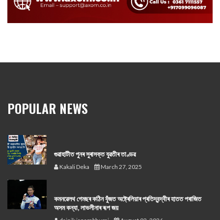
POPULAR NEWS
গুৱাহাটীত পুনৰ সুৰাসক্ত যুৱতীৰ তাণ্ডৱ
Kakali Deka
March 27, 2025
কমনৱেলথ গেমছৰ কঠিন যুঁজত অষ্ট্ৰেলিয়াৰ প্ৰতিদ্বন্দ্বীৰ হাতত পৰাজিত
অসম কন্যা, লাভলীনাৰ ৰূপ জয়