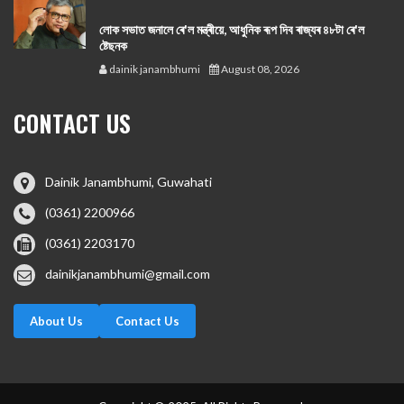
লোক সভাত জনালে ৰে'ল মন্ত্ৰীয়ে, আধুনিক ৰূপ দিব ৰাজ্যৰ ৪৮টা ৰে'ল
ষ্টেছনক
dainik janambhumi
August 08, 2026
CONTACT US
Dainik Janambhumi, Guwahati
(0361) 2200966
(0361) 2203170
dainikjanambhumi@gmail.com
About Us
Contact Us