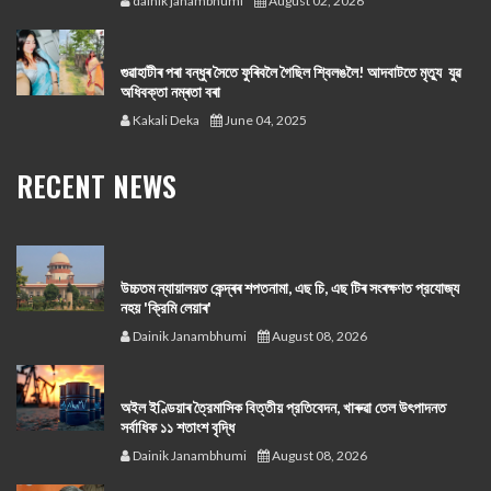
dainik janambhumi
August 02, 2026
গুৱাহাটীৰ পৰা বন্ধুৰ সৈতে ফুৰিবলৈ গৈছিল শ্বিলঙলৈ! আদবাটতে মৃত্যু যুৱ
অধিবক্তা নম্ৰতা বৰা
Kakali Deka
June 04, 2025
RECENT NEWS
উচ্চতম ন্যায়ালয়ত কেন্দ্ৰৰ শপতনামা, এছ চি, এছ টিৰ সংৰক্ষণত প্রযোজ্য
নহয় 'ক্রিমি লেয়াৰ'
Dainik Janambhumi
August 08, 2026
অইল ইণ্ডিয়াৰ ত্রৈমাসিক বিত্তীয় প্রতিবেদন, খাৰুৱা তেল উৎপাদনত
সর্বাধিক ১১ শতাংশ বৃদ্ধি
Dainik Janambhumi
August 08, 2026