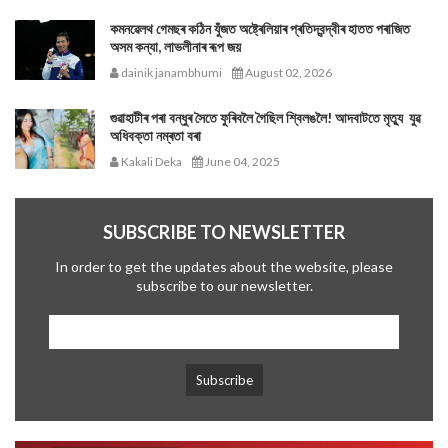
কমনৱেলথ গেমছৰ কঠিন যুঁজত অষ্ট্ৰেলিয়াৰ প্ৰতিদ্বন্দ্বীৰ হাতত পৰাজিত
অসম কন্যা, লাভলীনাৰ ৰূপ জয়
dainik janambhumi
August 02, 2026
গুৱাহাটীৰ পৰা বন্ধুৰ সৈতে ফুৰিবলৈ গৈছিল শ্বিলঙলৈ! আদবাটতে মৃত্যু যুৱ
অধিবক্তা নম্ৰতা বৰা
Kakali Deka
June 04, 2025
SUBSCRIBE TO NEWSLETTER
In order to get the updates about the website, please
subscribe to our newsletter.