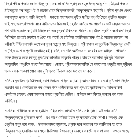
বিদ্যা গ্ৰীষ্ম প্ৰধান দেশত উদ্বুদ্ধ। সকলো মালিচ প্ৰক্ৰিয়াৰ মূল হৈছে আয়ুৰ্বেদ । ঠাণ্ডা প্ৰধান
ঠাইসমূহত কৰা সমুহ পইণ্ট মাছাজ যেনে ৰিফ্লেক্সোলজী, আকুপ্ৰেছাৰ ইত্যাদি। গ্ৰীষ্ম প্ৰধান দেশত
কৰাসমূহত অ্ভ্যাংগ, বালি ইত্যাদি। সকলো মাছাজৰ সংগৃহীত মালিচ পদ্ধতি হৈছে ছুইডিচ মাছাজ।
থাই মাছাজৰ প্ৰশিক্ষণৰ বাবে থাইলেণ্ডৰ চিয়াংমাই চহৰলৈ যাওঁতে গম পালোঁ যে থাই মাছাজ ভাৰতৰ
পৰা থাইলেণ্ডলৈ কঢ়িয়াই নিছিল গৌতম বুদ্ধৰ চিকিৎসক শিৱাগৌয়ে। চীনৰ প্ৰাচীন বনৌষধি বিদ্যা
শিকিবলৈ ছাংহাই চহৰলৈ যাওঁতে গম পালোঁ যে চাইনিজ হাৰ্বালিজম আৰু পইণ্ট মাছাজ ভাৰতৰ পৰা
কঢ়িয়াই নিছিল সম্ৰাট অশোকৰ পুত্ৰ মহেন্দ্ৰ মহা ভিক্ষুয়ে। শ্ৰীলংকাৰ আয়ুৰ্বেদিক বিদ্যাৰ মূল ভেটি
গঢ়িছিল অশোক পুত্ৰী সংঘামিত্ৰাই। বালি, সোমালি অতীজত ভাৰতবৰ্ষৰ অঙ্গ আছিল। পৰিৱৰ্তন
আৰু উন্নতি হৈছে কিন্তু মূল হৈছে ভাৰতীয় আয়ুৰ্বেদ শাস্ত্ৰ। হাৱাইৰ আলোহা লুমীলুমী মাছাজৰ
আয়ুৰ্বেদিক পদ্ধতিৰ লগত মিল আছে। ৰোমান, গ্ৰীকসকলৰ মালিচ লৈ ৰ'দত বহা পদ্ধতি জম্মু দ্বীপৰ
প্ৰভাৱ থকা প্ৰমাণ পোৱা যায় বুলি পুৰাতাত্ত্বিকসকলে মত পোষণ কৰে।
মালিচৰ মূল উদ্দেশ্য চিকিৎসা, যোগ নিৰাময়, শক্তি বঢ়োৱা । আৰাম দিয়া বা লোৱা দৃষ্টিকোণ পিছলৈ
সংযোগ হয়। বেলজিয়ামৰ পৰা কেৱল গৰম পানীৰ উহত বহা প্ৰথাহে বৃটেইনৰ বাথ আৰু ছাউথ
এম্পটনৰ চহৰলৈ, ৰোমানসকলৰ মাজত প্ৰচলিত হৈছিল। মালিচৰ জ্ঞান কিন্তু ভাৰতৰ পৰা লাভ
কৰিছিল।
মানসিক, শাৰীৰিক আৰু আধ্যাত্মিক শক্তি লাভ কৰিবলৈ মালিচ সৰ্বশ্ৰেষ্ঠ। এই জ্ঞান আমি
ঈশ্বৰপ্ৰদত্ত বুলি জ্ঞান কৰোঁ। দুখ লাগে যেতিয়া ইয়াৰ দূৰ ব্যৱহাৰ হোৱা দেখো। অৱশ্য এক
শ্ৰেণীৰ মানুহ হয়ে অসৎ। ঈশ্বৰৰ নামত ব্যৱসায়, প্ৰেমৰ দৰে আৱেগৰ যত ব্যাভিচাৰ হয় তাত
কিছুমান মানুহে মালিচৰ দৰে মহান চিকিৎসা বিজ্ঞানৰ দূৰ ব্যৱহাৰ কৰাটো সাধাৰণ কথা। কথতে আছে-