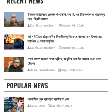
RECENT NEWS
উচ্চতম ন্যায়ালয়ত কেন্দ্ৰৰ শপতনামা, এছ চি, এছ টিৰ সংৰক্ষণত প্রযোজ্য
নহয় 'ক্রিমি লেয়াৰ'
Dainik Janambhumi
August 08, 2026
অইল ইণ্ডিয়াৰ ত্রৈমাসিক বিত্তীয় প্রতিবেদন, খাৰুৱা তেল উৎপাদনত
সর্বাধিক ১১ শতাংশ বৃদ্ধি
Dainik Janambhumi
August 08, 2026
লোক সভাত জনালে ৰে'ল মন্ত্ৰীয়ে, আধুনিক ৰূপ দিব ৰাজ্যৰ ৪৮টা ৰে'ল
ষ্টেছনক
dainik janambhumi
August 08, 2026
POPULAR NEWS
গুৱাহাটীত পুনৰ সুৰাসক্ত যুৱতীৰ তাণ্ডৱ
Kakali Deka
March 27, 2025