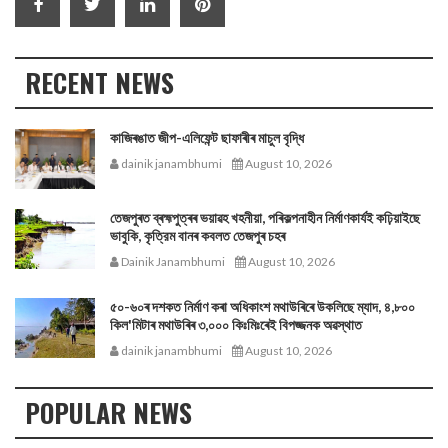
RECENT NEWS
কাজিৰঙাত জীপ-এলিফেন্ট ছাফাৰীৰ মাচুল বৃদ্ধি
dainik janambhumi
August 10, 2026
তেজপুৰত ব্ৰহ্মপুত্ৰৰ ভয়াৱহ খহনীয়া, পৰিকল্পনাহীন নির্মাণকার্যই কঢ়িয়াইছে
ভাবুকি, কৃত্রিম বানৰ কবলত তেজপুৰ চহৰ
Dainik Janambhumi
August 10, 2026
৫০-৬০ৰ দশকত নিৰ্মাণ কৰা অধিকাংশ মথাউৰিৰে উকলিছে ম্যাদ, ৪,৮০০
কিল'মিটাৰ মথাউৰিৰ ৩,০০০ কিঃমিঃৰেই বিপজ্জনক অৱস্থাত
dainik janambhumi
August 10, 2026
POPULAR NEWS