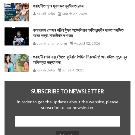
গুৱাহাটীত পুনৰ সুৰাসক্ত যুৱতীৰ তাণ্ডৱ
Kakali Deka
March 27, 2025
কমনৱেলথ গেমছৰ কঠিন যুঁজত অষ্ট্ৰেলিয়াৰ প্ৰতিদ্বন্দ্বীৰ হাতত পৰাজিত
অসম কন্যা, লাভলীনাৰ ৰূপ জয়
dainik janambhumi
August 02, 2026
গুৱাহাটীৰ পৰা বন্ধুৰ সৈতে ফুৰিবলৈ গৈছিল শ্বিলঙলৈ! আদবাটতে মৃত্যু যুৱ
অধিবক্তা নম্ৰতা বৰা
Kakali Deka
June 04, 2025
SUBSCRIBE TO NEWSLETTER
In order to get the updates about the website, please
subscribe to our newsletter.