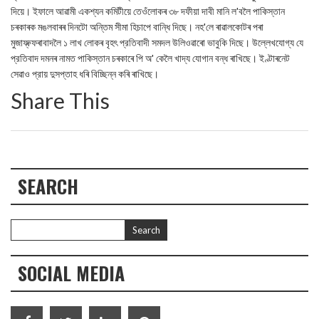
দিয়ে। ইফালে আৱামী একশ্যন কমিটীয়ে তেওঁলোকৰ ৩৮ দফীয়া দাবী মানি ল'বলৈ পাকিস্তান
চৰকাৰক মঙলবাৰৰ দিনটো অন্তিম সীমা হিচাপে বান্ধি দিছে। নহ'লে ৰাৱালকোটৰ পৰা
মুজাফ্ফ্ফৰাবাদলৈ ১ লাখ লোকৰ বৃহৎ প্রতিবাদী সমদল উলিওৱাৰো ভাবুকি দিছে। উল্লেখযোগ্য যে
প্রতিবাদ দমনৰ নামত পাকিস্তান চৰকাৰে পি অ' কেলৈ খাদ্য যোগান বন্ধ ৰাখিছে। ইণ্টাৰনেট
সেৱাও প্রায় দুসপ্তাহ ধৰি বিচ্ছিন্ন কৰি ৰাখিছে।
Share This
SEARCH
SOCIAL MEDIA