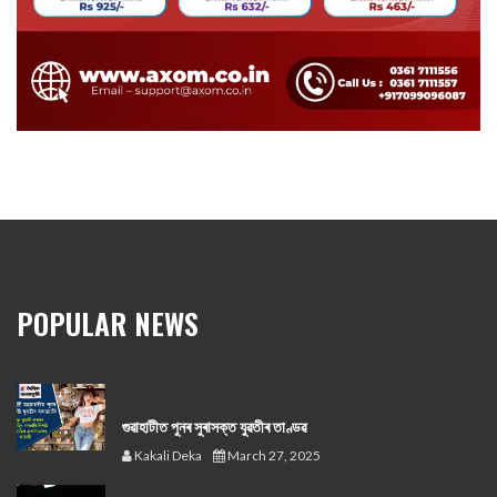
POPULAR NEWS
গুৱাহাটীত পুনৰ সুৰাসক্ত যুৱতীৰ তাণ্ডৱ
Kakali Deka
March 27, 2025