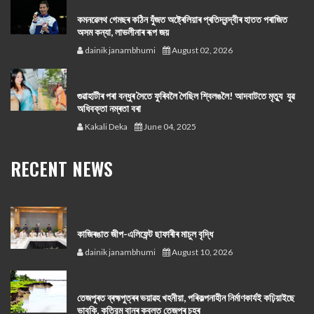
কমনৱেলথ গেমছৰ কঠিন যুঁজত অষ্ট্ৰেলিয়াৰ প্ৰতিদ্বন্দ্বীৰ হাতত পৰাজিত
অসম কন্যা, লাভলীনাৰ ৰূপ জয়
dainik janambhumi
August 02, 2026
গুৱাহাটীৰ পৰা বন্ধুৰ সৈতে ফুৰিবলৈ গৈছিল শ্বিলঙলৈ! আদবাটতে মৃত্যু যুৱ
অধিবক্তা নম্ৰতা বৰা
Kakali Deka
June 04, 2025
RECENT NEWS
কাজিৰঙাত জীপ-এলিফেন্ট ছাফাৰীৰ মাচুল বৃদ্ধি
dainik janambhumi
August 10, 2026
তেজপুৰত ব্ৰহ্মপুত্ৰৰ ভয়াৱহ খহনীয়া, পৰিকল্পনাহীন নির্মাণকার্যই কঢ়িয়াইছে
ভাবুকি, কৃত্রিম বানৰ কবলত তেজপুৰ চহৰ