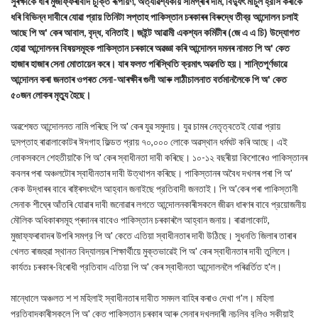
সুৰক্ষাকে ধৰি মুজাফ্ফৰাবাদ চুক্তি ৰূপায়ণ, অত্যাৱশ্যকীয় সামগ্ৰীৰ দাম, বিদ্যুৎ মাচুল হ্রাস কৰাকে
ধৰি বিভিন্ন দাবীৰে যোৱা প্রায় তিনিটা সপ্তাহ পাকিস্তান চৰকাৰৰ বিৰুদ্ধে তীব্র আন্দোলন চলাই
আছে পি অ' কেৰ আবাল, বৃদ্ধ, বনিতাই। জইন্ট আৱামী একশ্যন কমিটীৰ (জে এ এ চি) উদ্যোগত
হোৱা আন্দোলনৰ বিষয়সমূহক পাকিস্তান চৰকাৰে অৱজ্ঞা কৰি আন্দোলন দমনৰ নামত পি অ' কেত
হাজাৰ হাজাৰ সেনা মোতায়েন কৰে। যাৰ ফলত পৰিস্থিতি ক্রমাৎ অৱনতি হয়। শান্তিপূর্ণভাৱে
আন্দোলন কৰা জনতাৰ ওপৰত সেনা-আৰক্ষীৰ গুলী আৰু লাঠীচালনাত বর্তমানলৈকে পি অ' কেত
৫০জন লোকৰ মৃত্যু হৈছে।
অৱশেষত আন্দোলনত নামি পৰিছে পি অ' কেৰ যুৱ সমুদায়। যুৱ চামৰ নেতৃত্বতেই যোৱা প্রায়
দুসপ্তাহ ৰাৱালাকোটৰ ঈদগাহ ফিল্ডত প্রায় ৭০,০০০ লোকে অৱস্থান ধৰ্মঘট কৰি আছে। এই
লোকসকলে শেহতীয়াকৈ পি অ' কেৰ স্বাধীনতা দাবী কৰিছে। ১০-১২ বছৰীয়া কিশোৰেও পাকিস্তানৰ
কবলৰ পৰা অঞ্চলটোৰ স্বাধীনতাৰ দাবী উত্থাপন কৰিছে। পাকিস্তানৰ অবৈধ দখলৰ পৰা পি অ'
কেক উদ্ধাৰৰ বাবে ৰাষ্ট্ৰসংঘলৈ আহ্বান জনাইছে প্রতিবাদী জনতাই। পি অ'কেৰ পৰা পাকিস্তানী
সেনাক শীঘ্ৰে আঁতৰি যোৱাৰ দাবী জনোৱাৰ লগতে আন্দোলনকাৰীসকলে জীৱন ধাৰণৰ বাবে প্রয়োজনীয়
মৌলিক অধিকাৰসমূহ প্ৰদানৰ বাবেও পাকিস্তান চৰকাৰলৈ আহ্বান জনায়। ৰাৱালাকোট,
মুজাফ্ফৰাবাদৰ উপৰি সমগ্র পি অ' কেতে এতিয়া স্বাধীনতাৰ দাবী উঠিছে। সুধনতি জিলাৰ তাৰাৰ
খেলত ৰাজহুৱা স্থানত বিদ্যালয়ৰ শিক্ষার্থীয়ে মুক্তভাৱেই পি অ' কেৰ স্বাধীনতাৰ দাবী তুলিলে।
কাৰ্যতঃ চৰকাৰ-বিৰোধী প্রতিবাদ এতিয়া পি অ' কেৰ স্বাধীনতা আন্দোলনলৈ পৰিৱৰ্তিত হ'ল।
মান্ধোলে অঞ্চলত শ শ মহিলাই স্বাধীনতাৰ দাবীত সমদল বাহিৰ কৰাও দেখা গ'ল। মহিলা
প্রতিবাদকাৰীসকলে পি অ' কেত পাকিস্তান চৰকাৰ আৰু সেনাৰ দখলদাৰী নচলিব বুলিও সকীয়াই